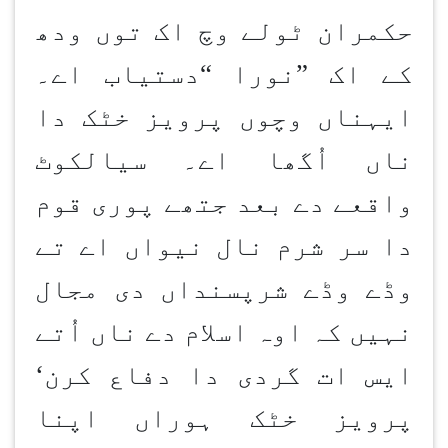
حکمران ٹولے وچ اک توں ودھ
کے اک
”
نورا
“
دستیاب اے۔
ایہناں وچوں پرویز خٹک دا
ناں اُگھا اے۔ سیالکوٹ
واقعے دے بعد جتھے پوری قوم
دا سر شرم نال نیواں اے تے
وڈے وڈے شرپسنداں دی مجال
نہیں کہ اوہ اسلام دے ناں اُتے
ایس ات گردی دا دفاع کرن
‘
پرویز خٹک ہوراں اپنا