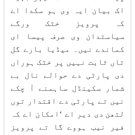
اک بیان ایہ وی ہو سکدا اے
کہ پرویز خٹک ورگے
سیاستدان وی صرف پیسا ای
کماندے نیں۔ میڈیا بارے گل
تاں ثابت نہیں پر خٹک ہوراں
دی پارٹی دے حوالے نال بے
شمار سکینڈل ساہمنے آ چکے
نیں تے پارٹی دے اقتدار توں
لتھن
دی دیر اے
‘
امکان اے کہ
فیر نیب ہووے گا تے پرویز