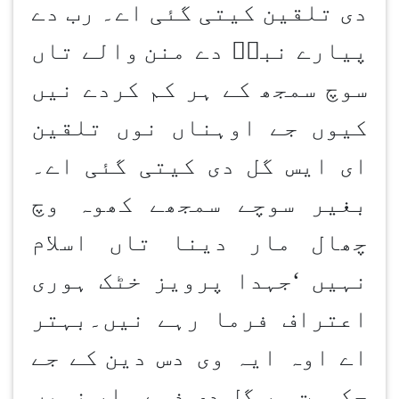
دی تلقین کیتی گئی اے۔ رب دے
پیارے نبیؐ دے منن
والے تاں
سوچ سمجھ کے ہر کم کردے نیں
کیوں جے اوہناں نوں تلقین
ای ایس گل دی کیتی گئی اے۔
بغیر سوچے سمجھے کھوہ وچ
چھال مار دینا تاں اسلام
نہیں
‘
جہدا پرویز خٹک ہوری
اعتراف فرما رہے نیں۔بہتر
اے اوہ ایہ وی دس دین
کے جے
حکومت ہر گل دی ذمے وار نہیں