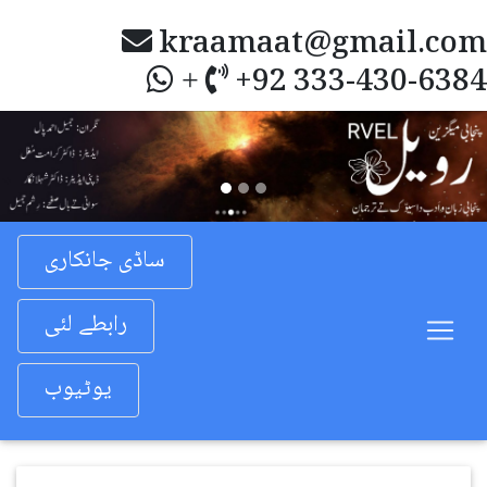
kraamaat@gmail.com
+92 333-430-6384
+
Previous
Nex
ساڈی جانکاری
رابطے لئی
یوٹیوب