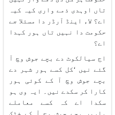
تاں اوہدی ذمے واری کیہ کیہ
اے؟ لاء اینڈ آرڈر دا مسئلا جے
حکومت دا نہیں تاں ہور کہدا
اے؟
اج سیالکوٹ دے بچے جوش وچ آ
گئے نیں
‘
کل کسے ہور شہر دے
بچے جوش وچ آ کے کوئی ہور
کارا کر سکدے نیں۔ ایہ وی ہو
سکدا اے کہ کسے معاملے
پاروں بچے جوش وچ آ کے خٹک