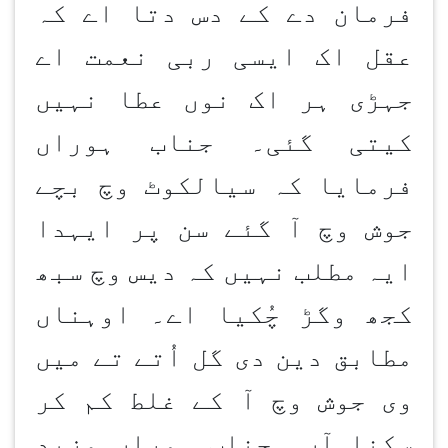
فرمان دے کے دس دتا اے کہ
عقل اک ایسی ربی نعمت اے
جہڑی ہر اک نوں عطا نہیں
کیتی گئی۔ جناب ہوراں
فرمایا کہ سیالکوٹ وچ بچے
جوش وچ آ گئے سن پر ایہدا
ایہ مطلب نہیں کہ دیس وچ سبھ
کجھ وگڑ چُکیا اے۔ اوہناں
مطابق دین دی گل اُتے تے میں
وی جوش وچ آ کے غلط کم کر
سکنا آں۔ جناب ہوراں مزید