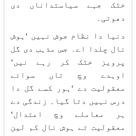
خٹک جہے سیاستداناں دی
دھوتی۔
دنیا دا نظام جوش نہیں
‘
ہوش
نال چلدا اے۔ جس مذہب دی گل
پرویز خٹک کر رہے نیں
‘
اوہدے وچ تاں سوائے
معقولیت دے
‘
ہور کسے گل دا
درس نہیں دتا گیا۔ زندگی دے
ہر معاملے وچ اعتدال
‘
معقولیت تے ہوش نال کم لین