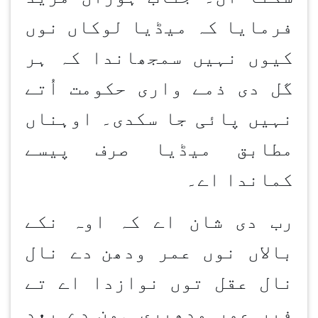
فرمایا کہ میڈیا لوکاں نوں
کیوں نہیں سمجھاندا کہ ہر
گل دی ذمے واری حکومت اُتے
نہیں پائی جا سکدی۔ اوہناں
مطابق میڈیا صرف پیسے
کماندا اے۔
رب دی شان اے کہ اوہ نکے
بالاں نوں عمر ودھن
دے نال
نال عقل توں نوازدا اے تے
فیر عمر ودھیری ہون
دے بعد