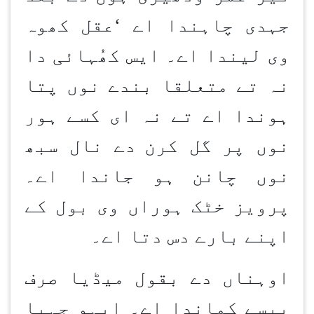
جہدی چاہندا اے
‘
عقل کھوہ
وی لیندا اے۔ ایس کھُہائی دا
نہ تے متعلقا بندے نوں پتا
ہوندا اے تے نہ ای کسے ہور
نوں پر گل کرن
دے نال سبھ
نوں چانن
ہو جاندا اے۔
پرویز خٹک ہوراں وی بول کے
اپنے بارے دس دتا اے۔
اوہناں دے بقول میڈیا صرف
پیسے کماندا اے۔ ایہو جہیا