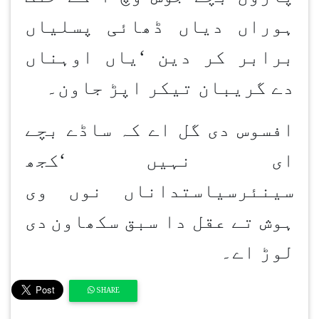
ہوراں دیاں ڈھائی پسلیاں
برابر کر دین
‘
یاں اوہناں
دے گریبان تیکر اپڑ جاون۔
افسوس دی گل اے کہ ساڈے بچے
ای نہیں
‘
کجھ
سینئرسیاستداناں نوں وی
ہوش تے عقل دا سبق سکھاون
دی
لوڑ اے۔
SHARE