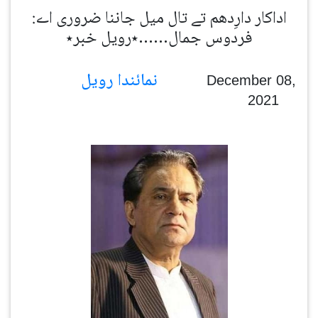
اداکار دارِدھم تے تال میل جاننا ضروری اے:
فردوس جمال……٭رویل خبر٭
نمائندا رویل
December 08,
2021