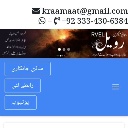
kraamaat@gmail.com
+92 333-430-6384
+
Previous
Nex
ساڈی جانکاری
رابطے لئی
یوٹیوب