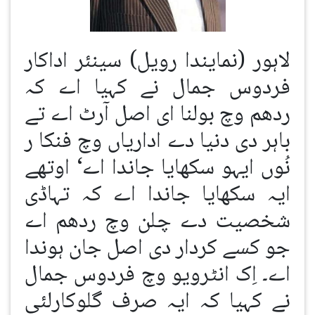
لاہور (نمایندا رویل) سینئر اداکار
فردوس جمال نے کہیا اے کہ
ردھم وچ بولنا ای اصل آرٹ اے تے
باہر دی دنیا دے اداریاں وچ فنکا ر
نُوں ایہو سکھایا جاندا اے‘ اوتھے
ایہ سکھایا جاندا اے کہ تہاڈی
شخصیت دے چلن وچ ردھم اے
جو کسے کردار دی اصل جان ہوندا
اے۔ اِک انٹرویو وچ فردوس جمال
نے کہیا کہ ایہ صرف گلوکارلئی