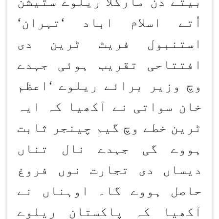
بیتے دن مارگلا ریلوے سٹیشن
اُتے اسلام اباد
‘
تہران
‘
استنبول فریٹ ٹرین دی
افتتاحی تقریب ہوئی جہدے
وچ وزیر برائے ریلوے
‘
اعظم
خان سواتی نے آکھیا کہ ایہ
ٹرین خطے وچ گیم چینجر ثابت
ہووے گی جہدے نال تناں
دیساں دی تجارت نوں فروغ
حاصل ہووے گا۔ اوہناں نے
آکھیا کہ پاکستان ریلوے