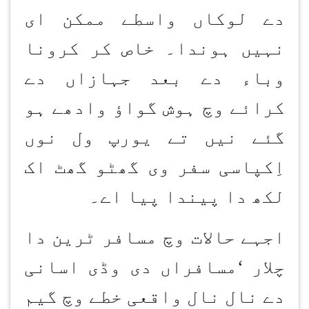
دے لوکاں واسطے ممکن ای
نہیں ہوندا۔ خاص کر کرونا
وباء دے بعد جہازاں دے
کرائے وچ ہوش گواؤ وادھے ہو
گئے نیں تے یورپ ول نوں
اِکپاسی سفر وی گھٹو گھٹ اک
لکھ دا پیندا پیا اے۔
اجہے حالات وچ مسافر ٹرین دا
چلار
‘
مسافراں دی وڈی اسانی
دے نال نال واقعی خطے وچ گیم