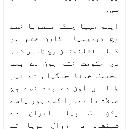
سی۔
ایہو جہیا چنگا منصوبا خطے
وچ تبدیلیاں کارن ختم ہو
گیا۔افغانستان وچ ظاہر شاہ
دی حکومت ختم ہون
دے بعد
مختلف خانا جنگیاں تے فیر
طالبان آون
دے بعد خطے وچ
حالات دا دھارا کسے ہور پاسے
وگن
لگ پیا۔ ایران دے
شہنشاہ دا زوال ہویا تے