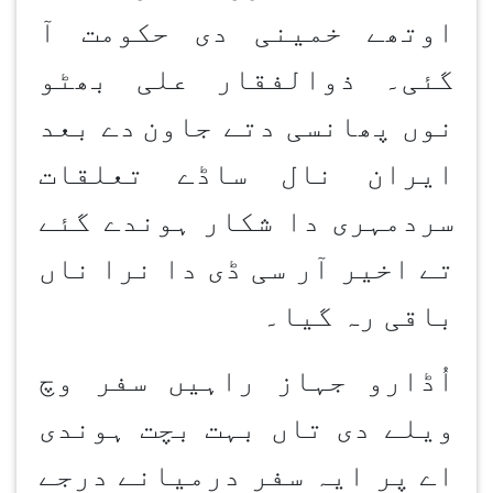
اوتھے خمینی دی حکومت آ
گئی۔ ذوالفقار علی بھٹو
نوں پھانسی دتے جاون
دے بعد
ایران نال ساڈے تعلقات
سردمہری دا شکار ہوندے گئے
تے اخیر آر سی ڈی دا نرا ناں
باقی رہ گیا۔
اُڈارو جہاز راہیں سفر وچ
ویلے دی تاں بہت بچت ہوندی
اے پر ایہ سفر درمیانے درجے