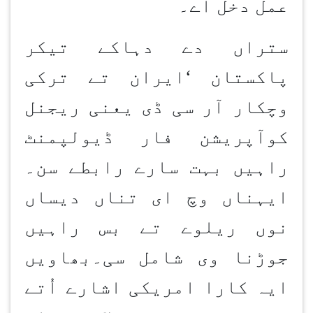
عمل دخل اے۔
ستراں دے دہاکے تیکر
پاکستان
‘
ایران تے ترکی
وچکار آر سی ڈی یعنی ریجنل
کوآپریشن فار ڈیولپمنٹ
راہیں بہت سارے رابطے سن۔
ایہناں وچ ای تناں دیساں
نوں ریلوے تے بس راہیں
جوڑنا وی شامل سی۔بھاویں
ایہ کارا امریکی اشارے اُتے