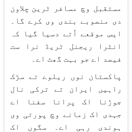
مستقبل وچ مسافر ٹرین
چلاون
دی منصوبے بندی وی کرے گا۔
ایس موقعے اُتے دسیا گیا کہ
انٹرا ریجنل ٹریڈ نرا ست
فیصد اے جو بہت گھٹ اے۔
پاکستان نوں ریلوے تے سڑک
راہیں ایران تے ترکی نال
جوڑنا اک پرانا سفنا اے
جہدی اک زمانے وچ پورتی وی
ہوندی رہی اے۔ سگوں اک