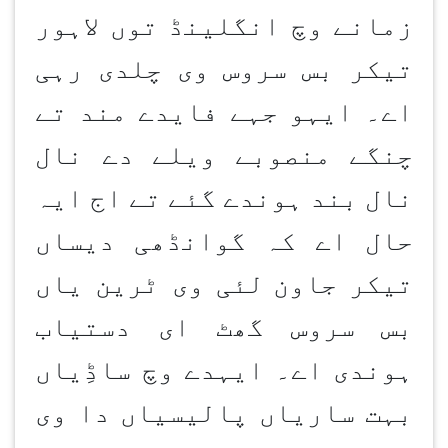
زمانے وچ انگلینڈ توں لاہور
تیکر بس سروس وی چلدی رہی
اے۔ ایہو جہے فایدے مند تے
چنگے منصوبے ویلے دے نال
نال بند ہوندے گئے تے اج ایہ
حال اے کہ گوانڈھی دیساں
تیکر جاون
لئی وی ٹرین یاں
بس سروس گھٹ ای دستیاب
ہوندی اے۔ ایہدے وچ ساڈِیاں
بہت ساریاں پالیسیاں دا وی