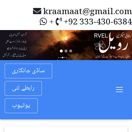
kraamaat@gmail.com
+92 333-430-6384
+
Previous
Nex
ساڈی جانکاری
رابطے لئی
یوٹیوب