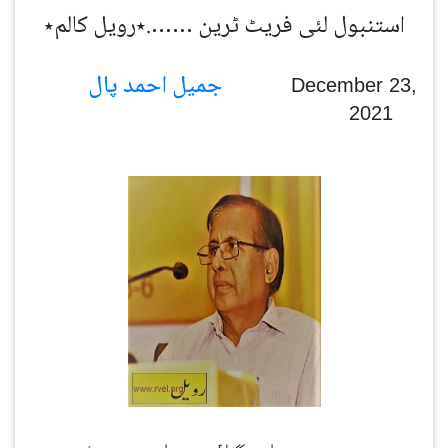
استنبول لئی فریٹ ٹرین …….٭رویل کالم٭
جمیل احمد پال
December 23,
2021