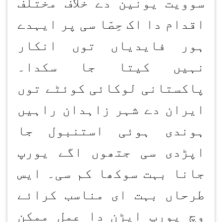
سوویت یونین دے خلاف مختلف
اقدام دا اک حِصّا سی پر ایہدے
ہور فایدیاں توں انکار
نہیں کیتا جا سکدا۔
پاکستانی لوکائی کوئٹے توں
ایران دے شہر زاہدان راہیں
ہوندی ہوئی استنبول جا
اپڑدی سی جتھوں اگے یورپ
جانا بہت سوکھا کم سی۔ ایس
طرحاں بہت ای مناسب کرائے
وچ یورپ اپڑن
دا عمل ممکن