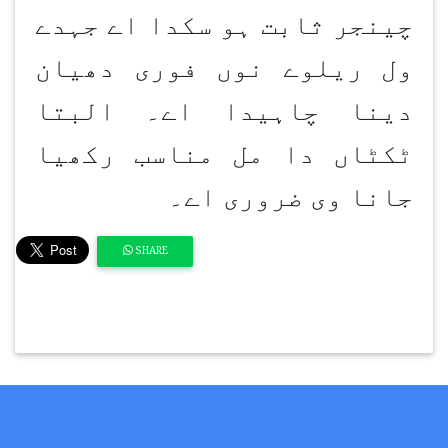
چینجر ثابت ہو سکدا اے جہدے
ول ریلوے نوں فوری دھیان
دینا چاہیدا اے۔ البتا
ٹکٹاں دا مل مناسب رکھیا
جانا وی ضروری اے۔
SHARE