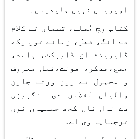
اوپریاں نہیں جاپدیاں۔
کتاب وچ جُملے، قسماں تے کلام
دے انگ، فعل، زمانے توں وکھ
ڈایریکٹ ان ڈایرکٹ، واحد،
جمع،مذکر، مونث،فعل معروف
و مجہول تے روز ورتے جاون
والیاں لفظاں دی انگریزی
دے نال نال کجھ جملیاں نوں
ترجمایا وی اے۔