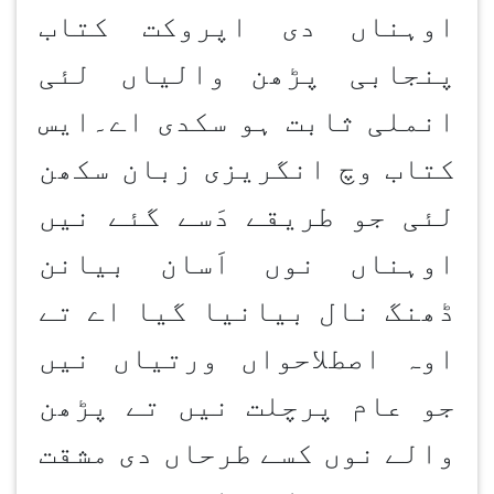
اوہناں دی اپروکت کتاب
پنجابی پڑھن
والیاں لئی
انملی ثابت ہو سکدی اے۔ایس
کتاب وچ انگریزی زبان سکھن
لئی جو طریقے دَسے گئے نیں
اوہناں نوں اَسان بیانن
ڈھنگ نال بیانیا گیا اے تے
اوہ اصطلاحواں ورتیاں نیں
جو عام پرچلت نیں تے پڑھن
والے نوں کسے طرحاں دی مشقت