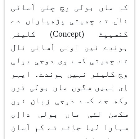
کہ ماں بولی وچ جِنی اَسانی
نال تے چھیتی پڑھیاراں دے
کنسیپٹ
(Concept)
کلیئر
ہوندے نیں اونی اَسانی نال
تے چھیتی کسے وی دوجی بولی
وچ کلیئر نہیں ہوندے۔ ایہو
اِی نہیں سگوں ماں بولی توں
وکھ جے کسے دوجی زبان نوں
سکھن
لئی ماں بولی دااِی
سہارا لیا جائے تے کم اَسان