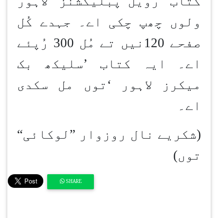
کتاب
’
رویل پبلیکشنز
‘
لاہور
ولوں چھپ چکی اے۔ جہدے کُل
صفحے 120نیں تے مُل 300 رُپئے
اے۔ ایہ کتاب
’
سلیکھ بک
میکرز لاہور
‘
توں مل سکدی
اے۔
)
شکریے نال روزوار
”
لوکائی
“
توں
(
SHARE