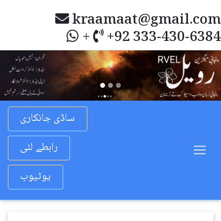
kraamaat@gmail.com
+92 333-430-6384
+
Previous
Nex
ساڈی جانکاری
رابطے لئی
یوٹیوب