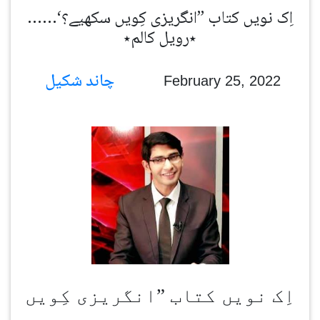
اِک نویں کتاب ”انگریزی کِویں سکھیے؟‘……
٭رویل کالم٭
چاند شکیل
February 25, 2022
اِک نویں کتاب
”
انگریزی کِویں