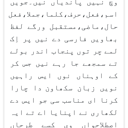
وچ نہیں پاندیاں نیں۔جویں
اسم،فعل،حرف،کلما،جملا،فعل
حال،ماضی،مستقبل ورگے لفظ
بھاویں فارسی دے نیں پر اِک
لمے چر توں پنجاب اندر بولے
تے سمجھے جا رہے نیں جس کر
کے اوہناں نوں ایس راہیں
نویں زبان سکھاون
دا چارا
کرنا ای مناسب سی جو ایس دے
لکھاری نے اپنایا اے تے ایہ
اصطلاحواں وی کسے طرحاں