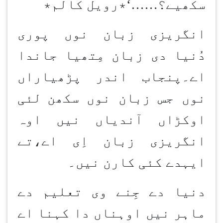
سکھیے؟
‘……
٭رویل کالم٭
انگریزی زبان نوں پوری
دُنیا دی زبان مِتھیا جاندا
اے۔پنجاب اندر پڑھیاراں
نوں جس زبان نوں سکھن
لئی
اوکڑاں آندیاں نیں اوہ
انگریزی زبان اِی اے،تے
ایہدے کئی کارن نیں۔
دنیا دے جِنے وی تعلیم دے
ماہر نیں اوہناں دا کہنا اے