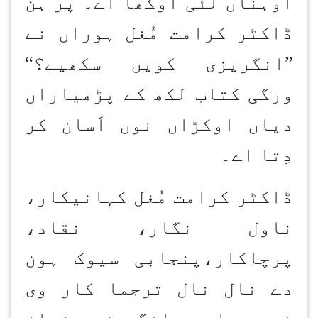
اوہناں لئی اوکھا اے۔ پر ہُن
ڈاکٹر کرامت مُغل ہوراں نے
”
انگریزی کویں سکھیے؟
“
ورگی کتاب لکھ کے پڑھیاراں
دیاں اوکڑاں نوں اَسان کر
دِتا اے۔
ڈاکٹر کرامت مُغل کہانیکار،
ناول نگار، نقاد،
پرچاکار،پنجابی سیوک ہون
دے نال نال ترجما کار وی