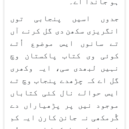
ہو جاندا اے۔
جدوں اسیں پنجابی توں
انگریزی سکھن
دی گل کرنے آں
تے سانوں ایس موضوع اُتے
کوئی وی کتاب پاکستان وچ
نہیں لبھدی سی، ایہ وکھری
گل اے کہ چڑھدے پنجاب وچ تے
ایس حوالے نال کئی کتاباں
موجود نیں پر پڑھیاراں دے
گُرمکھی نہ جانن کارن ایہ کم