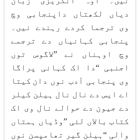
نیں۔ اوہ انگریزی زبان
دیاں لکھتاں داپنجابی وچ
وی ترجما کردے رہندے نیں۔
پنجابی کہانیاں دے ترجمے
وچ اوہناں نے
”
لاگوس توں
اجنبی
“
دا اک کہانی پراگا
وی پنجابی اَدب نوں دان
کیتا
اے ایس دے نال نال ہیلن کیلر
دے جیون دے حوالے نال وی اک
کتاب بالاں لئی
”
وڈیاں ہمتاں
والی
“
ہیلن گیر تھامپسن نوں