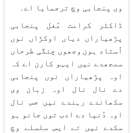
وی پنجابی وچ ترجمایا اے۔
ڈاکٹر کرامت مُغل پنجابی
پڑھیاراں دیاں اوکڑاں نوں
اُستاد ہون
وجھوں چنگی طرحاں
سمجھدے نیں ایہو کارن اے کہ
اوہ پڑھیاراں نوں پنجابی
دے نال نال اوہ زبان وی
سکھاندے رہندے نیں جس نال
اوہ دُنیا دے ادب توں جانو ہو
سکدے نیں تے ایس سلسلے وچ