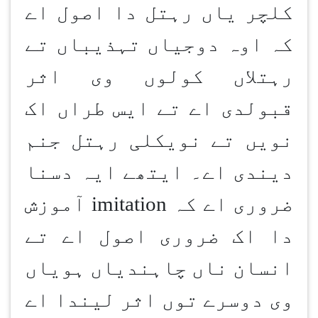
کلچر یاں رہتل دا اصول اے
کہ اوہ دوجیاں تہذیباں تے
رہتلاں کولوں وی اثر
قبولدی اے تے ایس طراں اک
نویں تے نویکلی رہتل جنم
دیندی اے۔ ایتھے ایہ دسنا
ضروری اے کہ
imitation
آموزش
دا اک ضروری اصول اے تے
انسان ناں چاہندیاں ہویاں
وی دوسرے توں اثر لیندا اے