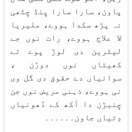
پاون، سارا سارا پِنڈ چِٹھی
نہ پڑھ سکدا ہووے، ملیریا
لا علاج ہووے، رات نوں جے
لیٹرین دی لوڑ پوے تے
کھیتاں نوں دوڑن ،
سوانیاں دے حقوق دی گل وی
نی ہووے، ذہنی مریض نوں جن
چِنبڑن دا آکھ کے دُھونیاں
دِتیاں جاون۔۔۔۔۔۔