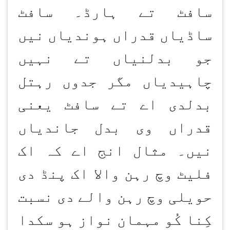
سافٹ تے ہارڈ۔ سافٹ
ساڈیاں قدراں ہوندیاں نیں
جو بدلنیاں تے نہیں
چاہیدیاں مگر جدوں رہتل
بدلدی اے تے سافٹ یعنی
قدراں وی بدل جاندیاں
نیں۔ مثال انج اے کہ اک
فلیٹ وچ رہن والا اک پنڈ دی
حویلی وچ رہن والے دی نسبت
کِنا کُو مہمان نواز ہو سکدا