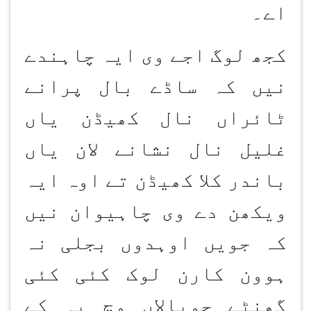
اے۔
کجھ لوگ اجے وی ایہ چاہندے
نیں کہ ساڈے بال پرانے
ٹائراں نال کھیڈن یاں
غلیل نال نشانے لان یاں
باندر کلا کھیڈن تے اوہ ایہ
ویکھن دے وی چاہیوان نیں
کہ جویں اوہدوں بجلی نہ
ہوون کارن لوک کئی کئی
گھنٹے چوپالاں وچ بہ کے