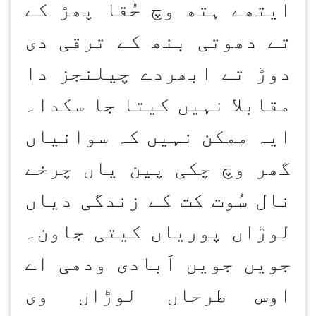
ایتھے ہتھ وچ حُقا پھڑ کے
تے دھوتی بنھ کے ترقی دی
دوڑ تے ابھردے چیلنجز دا
مقابلا نہیں کیتا جا سکدا۔
ایہ ممکن نہیں کہ سوانیاں
گھر وچ چکی پین یاں چرخے
نال سُوت کت کے زندگی دیاں
لوڑاں پوریاں کیتی جاون۔
جویں جویں اَبادی ودھی اے
اوس طرحاں لوڑاں وی