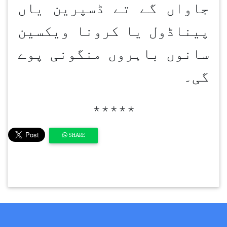
جاواں گے تے ڈسپرین یاں
پیناڈول یا کرونا ویکسین
سانوں باہروں منگونی پوے
گی۔
٭٭٭٭٭
SHARE