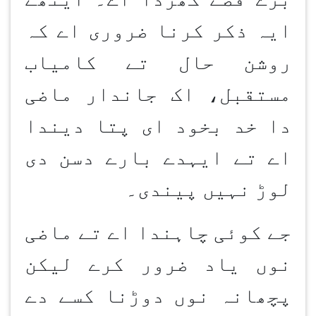
ایہ ذکر کرنا ضروری اے کہ
روشن حال تے کامیاب
مستقبل، اک جاندار ماضی
دا خد بخود ای پتا دیندا
اے تے ایہدے بارے دسن دی
لوڑ نہیں پیندی۔
جے کوئی چاہندا اے تے ماضی
نوں یاد ضرور کرے لیکن
پچھانہ نوں دوڑنا کسے دے