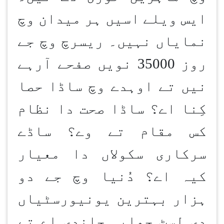
ایس ویلے اسیں ہر میدان وچ
نمایاں نہیں۔ ریسرچ وچ جے
روز 35000 نویں صفحے آرہے
نیں تے اوہدے وچ ساڈا حصا
کِنا اے؟ ساڈا صحت دا نظام
کس مقام تے وے؟ ساڈے
سرکاری سکولاں دا معیار
کیہ اے؟ دُنیا وچ جے دو
ہزار بہترین یونیورسٹیاں
دی لسٹ چھاپی جاندی اے تے