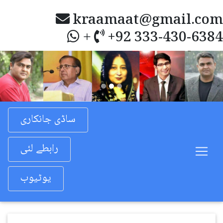
kraamaat@gmail.com
+92 333-430-6384
+
Previous
Nex
ساڈی جانکاری
رابطے لئی
یوٹیوب