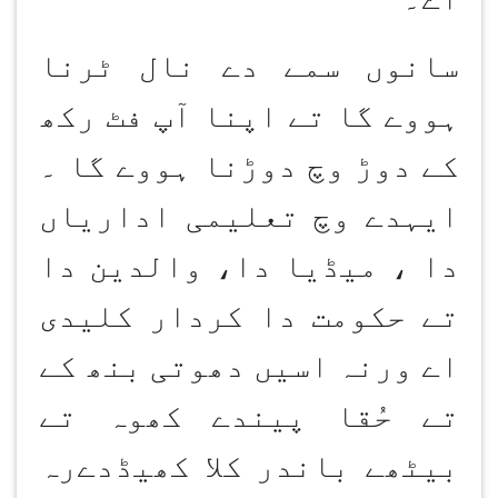
سانوں سمے دے نال ٹرنا
ہووے گا تے اپنا آپ فٹ رکھ
کے دوڑ وچ دوڑنا ہووے گا ۔
ایہدے وچ تعلیمی اداریاں
دا ، میڈیا دا، والدین دا
تے حکومت دا کردار کلیدی
اے ورنہ اسیں دھوتی بنھ کے
تے حُقا پیندے کھوہ تے
بیٹھے باندر کلا کھیڈدےرہ