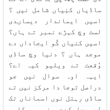
ساڈیاں کنِیاں شامل نیں ؟
اسیں ایماندار دیساںدی
لسٹ وچ کہڑے نمبر تے ہاں؟
اسیں کنیاں کُو ایجاداں دے
موجد ہاں ؟ دنیا وچ ساڈی
وُقعت تے ویلیو کیہ اے؟
ایہہ اوہ سوال نیں جو
دراصل توجا دا مرکز نیں تے
ساڈی رہتل نوں اسماناں تک
لے جاسکدے نیں۔ کاپی