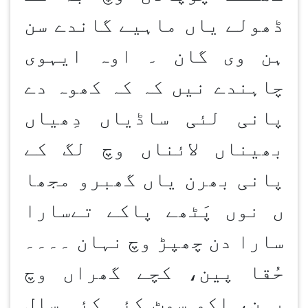
ڈھولے یاں ماہیے گاندے سن
ہن وی گان ۔ اوہ ایہوی
چاہندے نیں کہ کہ کھوہ دے
پانی لئی ساڈیاں دِھیاں
بھیناں لائناں وچ لگ کے
پانی بھرن یاں گھبرو مجھا
ں نوں پَٹھے پاکے تےسارا
سارا دن چھپڑ وچ نہان ۔۔۔۔
حُقا پین، کچے گھراں وچ
رہن، اکو سوٹ کئی کئی سال