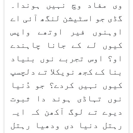
وی مفاد وچ نہیں ہوندا۔
گڈی جو اسٹیشن لنگھ آئی اے
اوہنوں فیر اوتھے واپس
کیوں لے کے جانا چاہندے
او؟ اوس تجربے نوں بنیاد
بنا کے کجھ نویکلا تے دلچسپ
کیوں نہیں کردے؟ جو دُنیا
نوں تہاڈی ہوند دا ثبوت
دیوے تے لوگ آکھن کہ ایہ
رہتل دنیا دی ودھیا رہتل