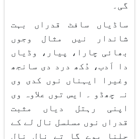
گی۔
ساڈیاں سافٹ قدراں بہت
شاندار نیں مثال وجوں
بھائی چارا، پیار، وڈیاں
دا اَدب، دُکھ درد دی سانجھ
وغیرا ایہناں نوں کدی وی
نہ چھڈو ۔ ایس توں علاوہ وی
اپنی رہتل دیاں مثبت
قدراں نوں مسلسل نال لے کے
چلنا پوے گا تے نال نال