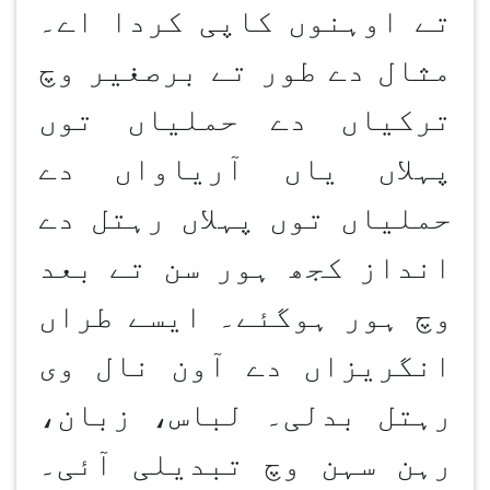
تے اوہنوں کاپی کردا اے۔
مثال دے طور تے برصغیر وچ
ترکیاں دے حملیاں توں
پہلاں یاں آریاواں دے
حملیاں توں پہلاں رہتل دے
انداز کجھ ہور سن تے بعد
وچ ہور ہوگئے۔ ایسے طراں
انگریزاں دے آون نال وی
رہتل بدلی۔ لباس، زبان،
رہن سہن وچ تبدیلی آئی۔