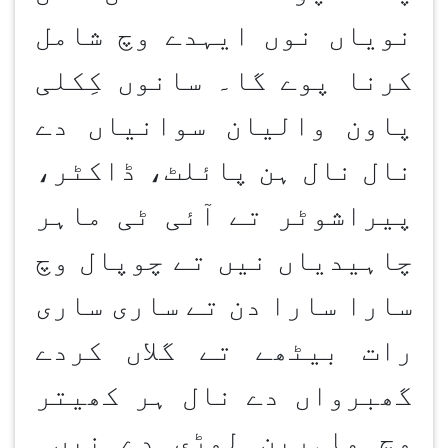
نویاں نوں ایہدے وچ شامل
کرنا پوے گا۔ سانوں کِکلی
پاون والیان سوانیاں دے
نال نال ہن پائلٹ، ڈاکٹر،
پیراشوٹر تے آئی ٹی ماہر
چاہیدیاں نیں تے چوپال وچ
سارا سارا دن تے ساری ساری
رات بیٹھے تے گلاں کردے
گھبرواں دے نال ہر کھیتر
وچ ماہرین لوڑی دے نیں۔