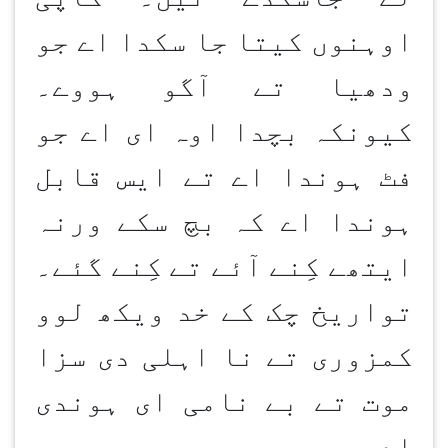
اوہنوں کیتا جا سکدا اے جو
ودھیا تے آگو ہووے۔
کیونکہ بچدا اوہ ای اے جو
فٹ ہوندا اے تے ایس قابل
ہوندا اے کہ بچ سکے ورنہ
ایتھے کِنے آئے تے کِنے گئے۔
تواریخ چک کے خد ویکھ لوو
کمزوری تے نا اہلی دی سزا
موت تے بے نامی ای ہوندی
اے۔