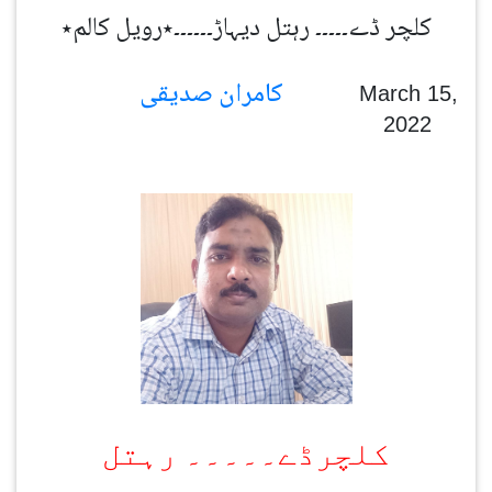
کلچر ڈے۔۔۔۔۔ رہتل دیہاڑ۔۔۔۔۔۔٭رویل کالم٭
کامران صدیقی
March 15,
2022
کلچرڈے۔۔۔۔۔ رہتل