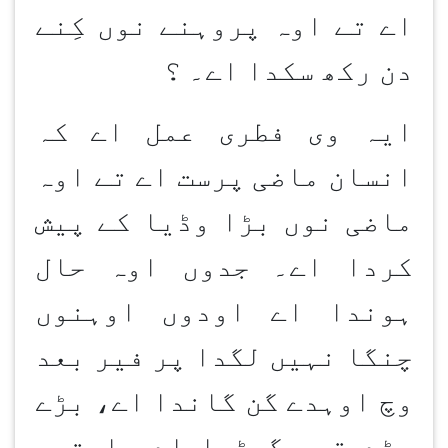
اے تے اوہ پروہنے نوں کِنے
دن رکھ سکدا اے۔ ؟
ایہ وی فطری عمل اے کہ
انسان ماضی پرست اے تے اوہ
ماضی نوں بڑا وڈیا کے پیش
کردا اے۔ جدوں اوہ حال
ہوندا اے اودوں اوہنوں
چنگا نہیں لگدا پر فیر بعد
وچ اوہدے گن گاندا اے، بڑے
بڑے قصے گھڑدا اے۔ ایتھے