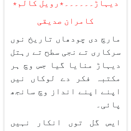
دیہاڑ۔۔۔۔۔۔٭رویل کالم٭
کامران صدیقی
مارچ دی چودھاں تاریخ نوں
سرکاری تے نجی سطح تے رہتل
دیہاڑ منایا گیا جس وچ ہر
مکتبہ فکر دے لوکاں نیں
اپنے اپنے انداز وچ سانجھ
پائی۔
ایس گل توں انکار نہیں