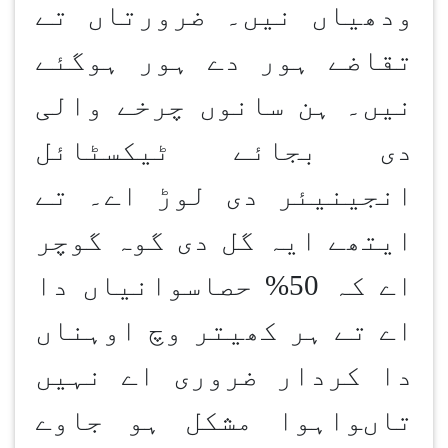
ودھیاں نیں۔ ضرورتاں تے
تقاضے ہور دے ہور ہوگئے
نیں۔ ہن سانوں چرخے والی
دی بجائے ٹیکسٹائل
انجینیئر دی لوڑ اے۔ تے
ایتھے ایہ گل دی گوہ گوچر
اے کہ 50% حصاسوانیاں دا
اے تے ہر کھیتر وچ اوہناں
دا کردار ضروری اے نہیں
تاںواہوا مشکل ہو جاوے