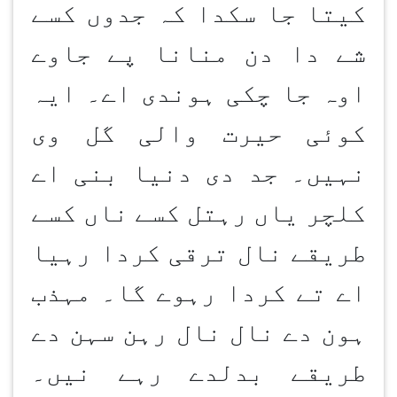
کیتا جا سکدا کہ جدوں کسے
شے دا دن منانا پے جاوے
اوہ جا چکی ہوندی اے۔ ایہ
کوئی حیرت والی گل وی
نہیں۔ جد دی دنیا بنی اے
کلچر یاں رہتل کسے ناں کسے
طریقے نال ترقی کردا رہیا
اے تے کردا رہوے گا۔ مہذب
ہون دے نال نال رہن سہن دے
طریقے بدلدے رہے نیں۔