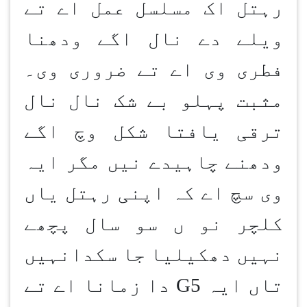
رہتل اک مسلسل عمل اے تے
ویلے دے نال اگے ودھنا
فطری وی اے تے ضروری وی۔
مثبت پہلو بے شک نال نال
ترقی یافتا شکل وچ اگے
ودھنے چاہیدے نیں مگر ایہ
وی سچ اے کہ اپنی رہتل یاں
کلچر نو ں سو سال پچھے
نہیں دھکیلیا جا سکدانہیں
تاں ایہ 5
G
دا زمانا اے تے