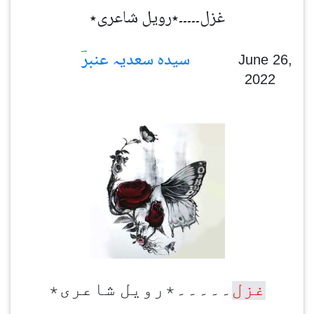
غزل۔۔۔۔۔٭رویل شاعری٭
سیدہ سعدیہ عنبرؔ
June 26,
2022
غزل
۔۔۔۔۔٭رویل شاعری٭