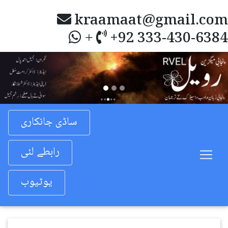
kraamaat@gmail.com
+92 333-430-6384
+
Previous
Nex
ساڈی جانکاری
رابطے لئی
یوٹیوب