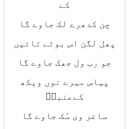
کے
چن کدھرے لک جاوے گا
پھل لگن اس بوٹے تائیں
جو رب ول جھک جاوے گا
پیاس میرے نوں ویکھ
کےعنبرؔ
ساغر وی سُک جاوے گا