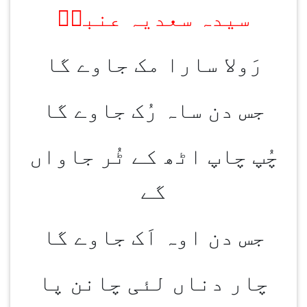
سیدہ سعدیہ عنبرؔ
رَولا سارا مک جاوے گا
جس دن ساہ رُک جاوے گا
چُپ چاپ اٹھ کے ٹُر جاواں
گے
جس دن اوہ اَک جاوے گا
چار دناں لئی چانن پا