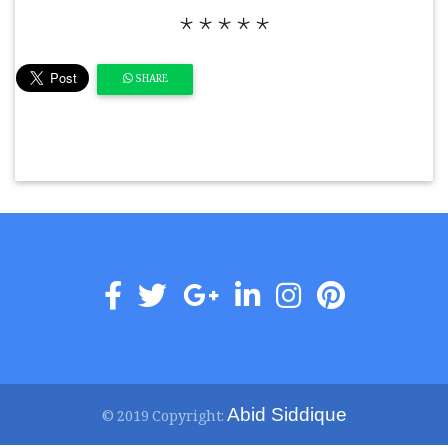
٭٭٭٭٭
SHARE
Abid Siddique
© 2019 Copyright: