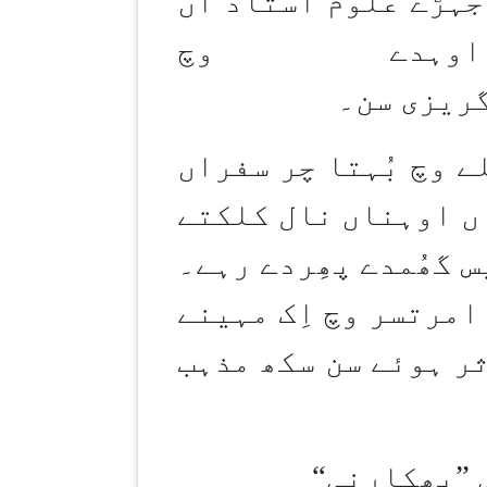
جہڑے علوم اُستاد اں
وہدے وچ
ریزی سن۔
 وچ بُہتا چر سفراں
ں اوہناں نال کلکتے
 گھُمدے پھِردے رہے۔
امرتسر وچ اِک مہینے
ر ہوئے سن سکھ مذہب
“