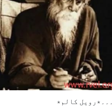
۔۔٭رویل کالم٭