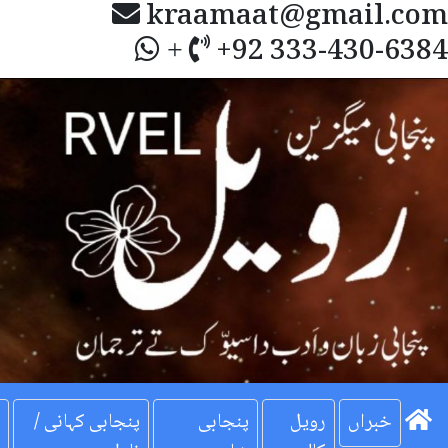
kraamaat@gmail.com
+92 333-430-6384
+
Next
خبراں
رویل
پنجابی
پنجابی کہانی /