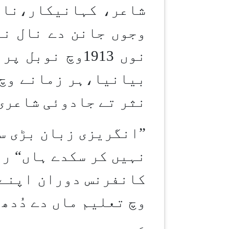
شاعر، کہانیکار،ناو
وجوں جانن دے نال نا
نوں 1913وچ ن
بیانیا،ہر زمانے وچ 
نثر تے جادوئی شاعری
”
انگریزی زبان بڑی سو
نہیں کر سکدے ہاں“ را
کانفرنس دوران اپنے 
وچ تعلیم ماں دے دُدھ