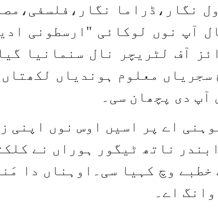
ل نگار،ڈراما نگار،فلسفی،مصلح،
ل آپ نوں لوکائی "ارسطونی ادیب
وبل پرائز آف لٹریچر نال سنمانیا 
سجریاں معلوم ہوندیاں لکھتاں 
 آپ دی پچھان سی۔
ہنی اے پر اسیں اوس نوں اپنی ز
بندر ناتھ ٹیگور ہوراں نے کلکتہ
خطبے وچ کہیا سی۔اوہناں دا مَنن
 وانگ اے۔