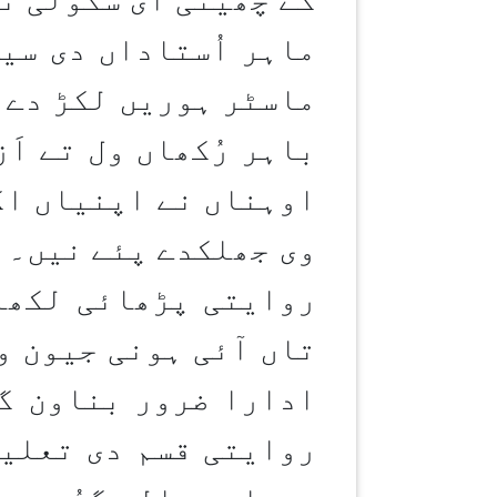
ماہر اُستاداں دی سی
ماسٹر ہوریں لکڑ دے 
باہر رُکھاں ول تے اَ
اوہناں نے اپنیاں اک
وی جھلکدے پئے نیں۔اص
روایتی پڑھائی لکھا
تاں آئی ہونی جیون و
ادارا ضرور بناون گے
روایتی قسم دی تعلیم