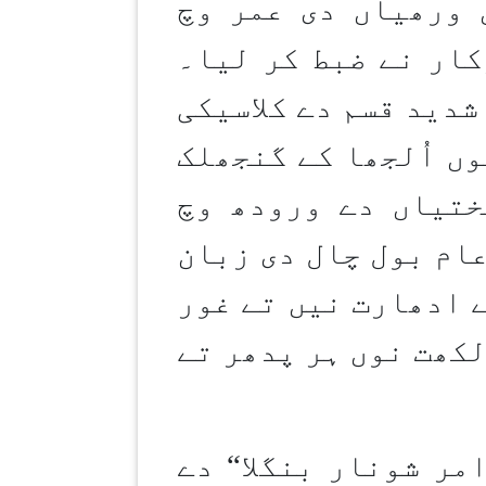
 ورھیاں دی عمر وچ
کار نے ضبط کر لیا۔
شدید قسم دے کلاسیکی
ں اُلجھا کے گنجھلک
ختیاں دے ورودھ وچ
ام بول چال دی زبان
 ادھارت نیں تے غور
لکھت نوں ہر پدھر تے
مر شونار بنگلا“ دے