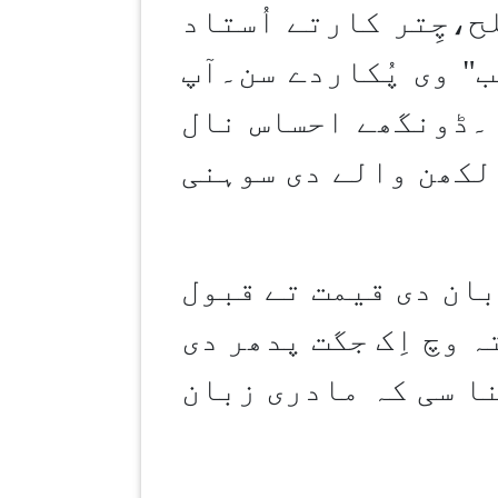
چِتر کارتے اُستاد
" وی پُکاردے سن۔آپ
گیا۔ڈونگھے احساس نال
لکھن والے دی سوہنی
بان دی قیمت تے قبول
 وچ اِک جگت پدھر دی
ا سی کہ مادری زبان