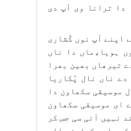
 دا ترانا وی آپ دی
 اپنے آپ نوں کُشاری
ندے ہوندے سن۔آپ دا جنم کلکتہ وچ7مئی1861نوں ہویا،ماں دا ناں
ے تیرھاں بھین بھرا
 دے ناں نال پُکاریا
ل موسیقی سکھاون دا
ے ای موسیقی سکھاون
د نہیں آئی سی جس کر
وکھ علم سکھاون والے