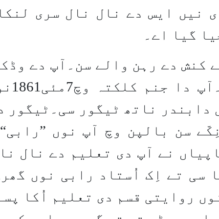
 نیں ایس دے نال نال سری لنکا
یا گیا اے۔
ے کنش دے رہن والے سن۔آپ دے وڈکے
اکھوا
 دابندر ناتھ ٹیگور سی۔ٹیگور د
کّے سن بالپن وچ آپ نوں ”رابی“
پیاں نے آپ دی تعلیم دے نال نا
 سی تے اِک اُستاد رابی نوں گھر
ں روایتی قسم دی تعلیم اُکا پسن
لیم چھڈ دتی تے گھر وچ ای وکھ 