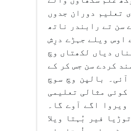
ی تعلیم دوران جدوں
 سن تے رابندر ناتھ
 اوس ویلے جہڑے درِش
ناں دیاں لکھتاں وچ
ند کردے سن جس کر کے
آئی۔ بالپن وچ سوچ
 کوئی مثالی تعلیمی
 ویروا اگے آوے گا۔
ڑیا فیر بُہتا ویلا