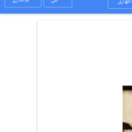
لئی
جانکاری
لکھاری