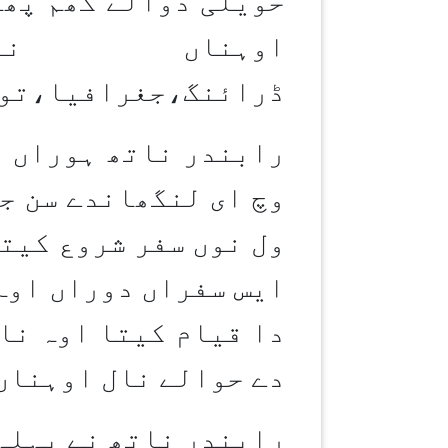
حویلی دوالے گھُم پھر
اوہناں ن
ڈرائنگ،جغرافیا،توا
رابندر ناتھ ہوراں د
وچ ای لنگھاندے سن ج
ول نوں سفر شروع کیتا
ایس سفراں دوراں اوہ 
دا قیام کیتا اوہ نا
دے حوالے نال اوہناں
رابندر ناتھ نے پہلی کہانی 1877وچ لکھی جس دا