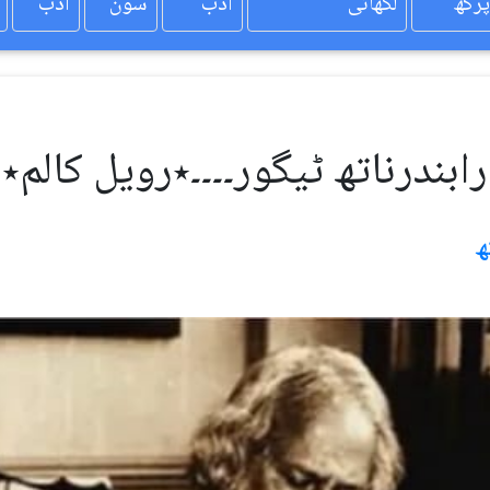
پرکھ
لکھائی
ادب
سون
ادب
رابندرناتھ ٹیگور۔۔۔۔٭رویل کالم٭