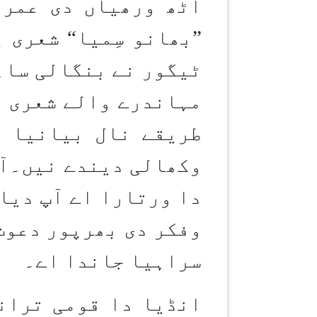
اَٹھ ورھیاں دی عمر
”بھانو سِمیا“ شعری 
ٹیگور نے بنگالی ساہت
مہاندرے والے شعری ا
طریقے نال بیانیا ج
وکھالی دیندے نیں۔آپ
دا ورتارا اے آپ دیا
وفکر دی بھرپور دعوت 
سراہیا جاندا اے۔
انڈیا دا قومی ترانا