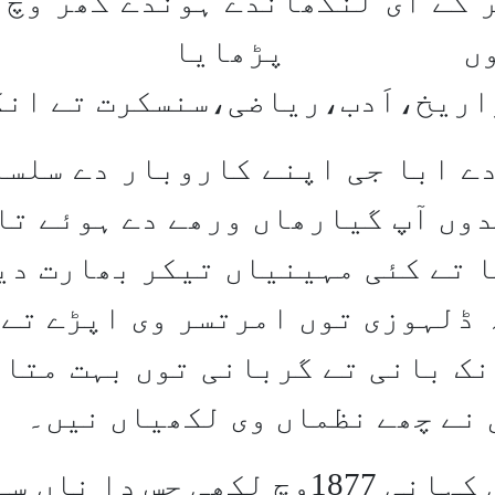
 کے ای لنگھاندے ہوندے گھر وچ 
وں پڑھایا ا
ریخ،اَدب،ریاضی،سنسکرت تے انگ
ے ابا جی اپنے کاروبار دے سلسلے
دوں آپ گیارھاں ورھے دے ہوئے تا
 تے کئی مہینیاں تیکر بھارت دیس
ڈلہوزی توں امرتسر وی اپڑے تے 
نک بانی تے گربانی توں بہت متاث
 نے چھے نظماں وی لکھیاں نیں۔
 ناں سی ”بھکارنی