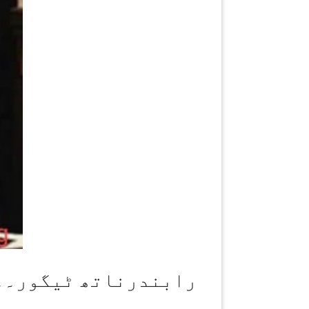
رابندرناتھ ٹیگور۔۔