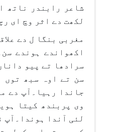
شاعر رابندر ناتھ ای
لکھت دے اثر وچ ای رچ
مغربی بنگا ل دے علاق
سرادھا تے پیو داناں
سن تے اوہ سبھ توں نِ
جاندا رہیا۔آپ دے ما
وی پربندھ کیتا ہویا
لئی آندا ہوندا۔آپ نو
کے چھیتی ای سکولی تع