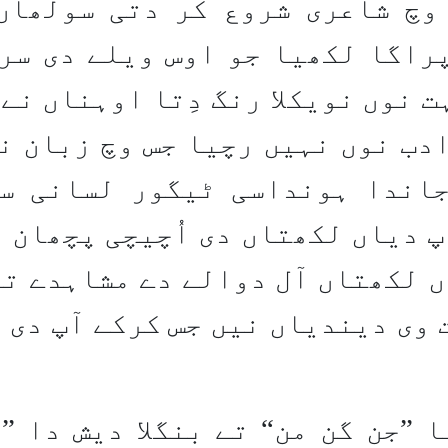
 وچ شاعری شروع کر دتی سولھاں
پراگا لکھیا جو اوس ویلے دی سر
 نوں نویکلا رنگ دِتا اوہناں نے 
دب نوں نہیں رچیا جس وچ زبان نو
اندا ہونداسی ٹیگور لسانی س
 دیاں لکھتاں دی اُچیچی پچھان ع
ں لکھتاں آل دوالے دے مشاہدے تے
وی دیندیاں نیں جس کرکے آپ دی 
 ”جن گن من“ تے بنگلا دیش دا ”ا