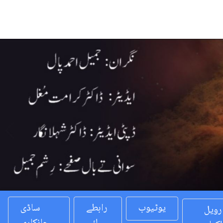
Previous
یوٹیوب
رابطے
ساڈی
رویل