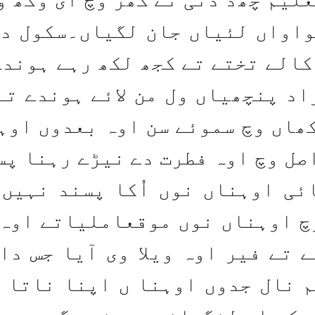
واواں لئیاں جان لگیاں۔سکول د
کالے تختے تے کجھ لکھ رہے ہوندے
زاد پنچھیاں ول من لائے ہوندے تے
ھاں وچ سموئے سن اوہ بعدوں اوہ
ل وچ اوہ فطرت دے نیڑے رہنا پس
ئی اوہناں نوں اُکا پسند نہیں 
چ اوہناں نوں موقعاملیاتے اوہ
 تے فیر اوہ ویلا وی آیا جس دا
 نال جدوں اوہنا ں اپنا ناتا تو