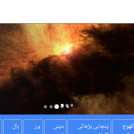
کھوج
پنجابی پڑھائی
دینی
ون
بال