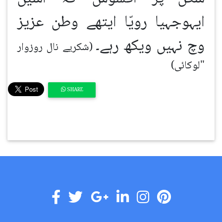
ایہوجہیا رویّا ایتھے وطن عزیز
وچ نہیں ویکھ رہے۔
(شکریے نال روزوار
"لوکائی)
SHARE