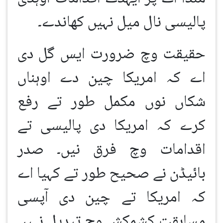
پالیسی نال میل نہیں کھاندے۔
حقیقت وچ ضرورت ایس گل دی
اے کہ امریکا چین دے اوہناں
شکاں نوں مکمل طور تے رفع
کرے کہ امریکا دی پالیسی تے
اقدامات وچ فرق نیں۔ صدر
بائیڈن نے صحیح طور تے کہیا اے
کہ امریکا تے چین دی آپسی
مسابقت کشمکش وچ تبدیل نہیں