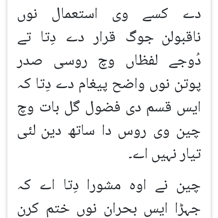
دے کسے وی استعمال نوں
ناقبولن
جوگ قرار دے دِتا تے
دُوجے لفظاں وچ روسی صدر
پوتن نوں واضح پیغام دے دِتا کہ
ایس قسم دی فضول گل بات وچ
چین وی روس دا ساتھ دین
لئی
تیار نہیں اے۔
چین نے اوہ مشورا دِتا اے کہ
جہڑا ایس بحران نوں ختم کرن