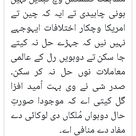
ہونی چاہیدی تے ایہ کہ چین تے
امریکا وچکار اختلافات ایہوجہے
نہیں نیں کہ جہڑے حل نہ کیتے
جا سکن
تے دوہویں رل کے عالمی
معاملات نوں حل نہ کر سکن۔
صدر شی نے وی بہت اُمید افزا
گل کیتی اے کہ موجودا صورتِ
حال دوہواں مُلکاں دی لوکائی دے
مفاد دے منافی اے۔