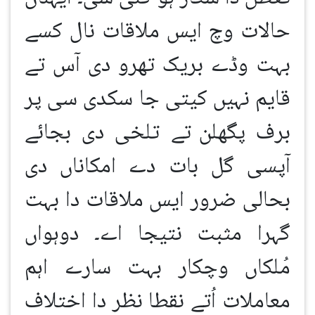
حالات وچ ایس ملاقات نال کسے
بہت وڈے بریک تھرو دی آس تے
قایم نہیں کیتی جا سکدی سی پر
برف پگھلن
تے تلخی دی بجائے
آپسی گل بات دے امکاناں دی
بحالی ضرور ایس ملاقات دا بہت
گہرا مثبت نتیجا اے۔ دوہواں
مُلکاں وچکار بہت سارے اہم
معاملات اُتے نقطا نظر دا اختلاف