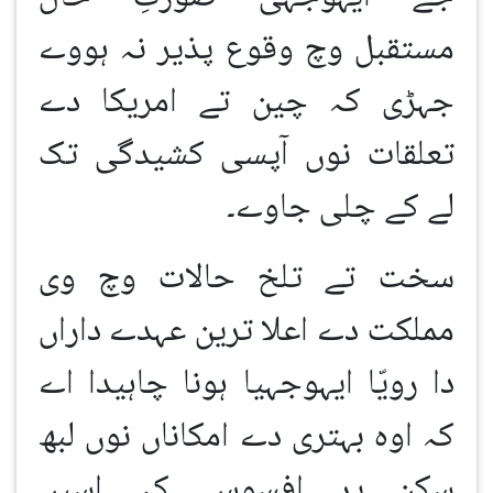
مستقبل وچ وقوع پذیر نہ ہووے
جہڑی کہ چین تے امریکا دے
تعلقات نوں آپسی کشیدگی تک
لے کے چلی جاوے۔
سخت تے تلخ حالات وچ وی
مملکت دے اعلا ترین عہدے داراں
دا رویّا ایہوجہیا ہونا چاہیدا اے
کہ اوہ بہتری دے امکاناں نوں لبھ
سکن
پر افسوس کہ اسیں