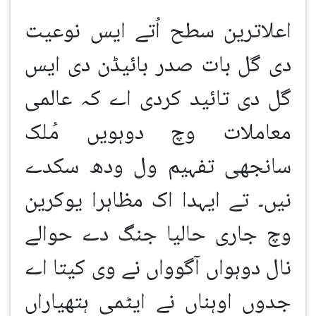
اعلاترین سطح اُتے ایس نوعیت
دی گل بات صدر بائیڈن دی ایس
گل دی تائید کردی اے کہ عالمی
معاملات وچ دوہویں مُلک
سانجھی تفہیم ول ودھ سکدے
نیں۔ تے ایہدا اک مظاہرا یوکرین
وچ جاری حالیا جنگ دے حوالے
نال دوہواں آگوواں نے وی کیتا اے
جدوں اوہناں نے ایٹمی ہتھیاراں