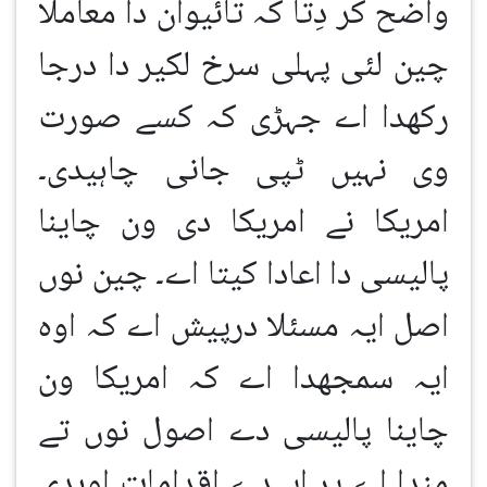
واضح کر دِتا کہ تائیوان دا معاملا
چین لئی پہلی سرخ لکیر دا درجا
رکھدا اے جہڑی کہ کسے صورت
وی نہیں ٹپی جانی چاہیدی۔
امریکا نے امریکا دی ون چاینا
پالیسی دا اعادا کیتا اے۔ چین نوں
اصل ایہ مسئلا درپیش اے کہ اوہ
ایہ سمجھدا اے کہ امریکا ون
چاینا پالیسی دے اصول نوں تے
مندا اے پر ایہدے اقدامات اوہدی