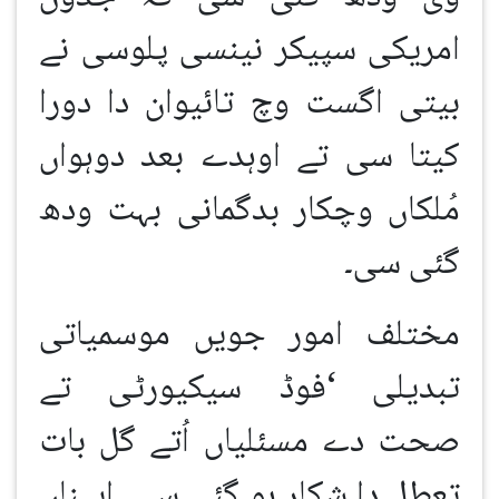
امریکی سپیکر نینسی پلوسی نے
بیتی اگست وچ تائیوان دا دورا
کیتا سی تے اوہدے بعد دوہواں
مُلکاں وچکار بدگمانی بہت ودھ
گئی سی۔
مختلف امور جویں موسمیاتی
تبدیلی
‘
فوڈ سیکیورٹی تے
صحت دے مسئلیاں اُتے گل بات
تعطل دا شکار ہو گئی سی۔ ایہناں