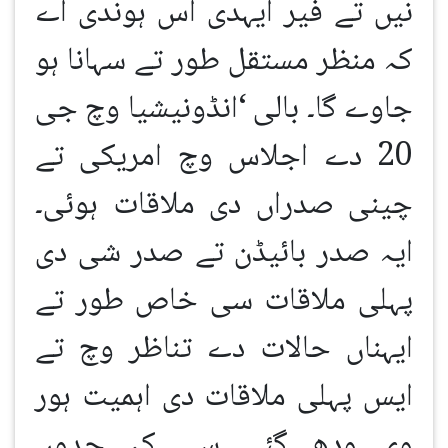
نیں تے فیر ایہدی آس ہوندی اے
کہ منظر مستقل طور تے سہانا ہو
جاوے گا۔ بالی
‘
انڈونیشیا وچ جی
20 دے اجلاس وچ امریکی تے
چینی صدراں دی ملاقات ہوئی۔
ایہ صدر بائیڈن تے صدر شی دی
پہلی ملاقات سی خاص طور تے
ایہناں حالات دے تناظر وچ تے
ایس پہلی ملاقات دی اہمیت ہور
وی ودھ گئی سی کہ جدوں