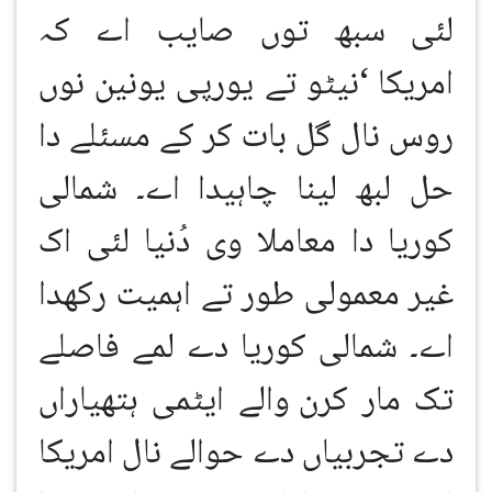
لئی سبھ توں صایب اے کہ
امریکا
‘
نیٹو تے یورپی یونین نوں
روس نال گل بات کر کے مسئلے دا
حل لبھ لینا چاہیدا اے۔ شمالی
کوریا دا معاملا وی دُنیا لئی اک
غیر معمولی طور تے اہمیت رکھدا
اے۔ شمالی کوریا دے لمے فاصلے
تک مار کرن
والے ایٹمی ہتھیاراں
دے تجربیاں دے حوالے نال امریکا