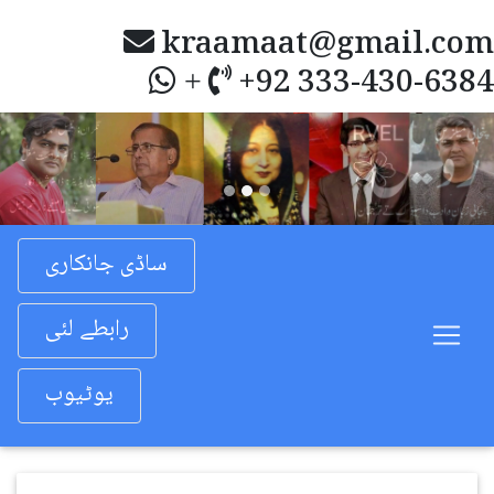
kraamaat@gmail.com
+92 333-430-6384
+
Previous
Nex
ساڈی جانکاری
رابطے لئی
یوٹیوب