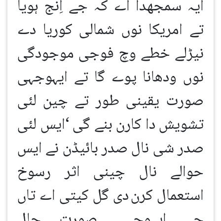
ایہ سمجھدا اے کہ جے اِنج ہویا
تے امریکا نوں شمالی کوریا دے
نیڑلے خطے وچ فوجی موجودگی
نوں ودھانا پوے گا تے ایہوجہی
صورت یقینی طور تے چین لئی
تشویش دا کارن بنے گی
‘
ایس لئی
صدر شی نال صدر بائیڈن نے ایس
حوالے نال چینی اثر رسوخ
استعمال کرن
دی گل کیتی اے تاں
جے ایہوجہی صورتِ حال