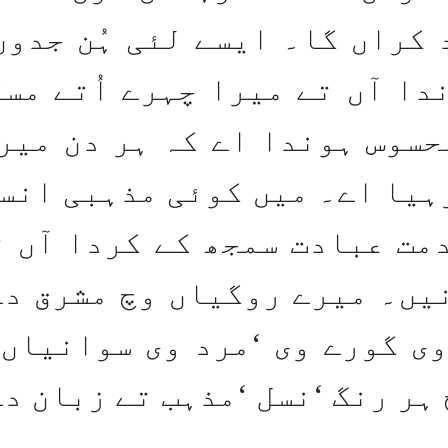
 کراں گا۔ ایسے لئی ہُن جدوں
دا آں تے میرا چہرے اُتے مس
محسوس ہوندا اے کہ ہر دن میر
ہیا اے۔ میں کوئی مذہبی انسا
مت عبادت سمجھ کے کردا آں ت
یں۔ میرے روگیاں وچ مشرق دے
ی گورے وی
‘
مرد وی سوانیاں 
ہر رنگ
‘
نسل
‘
مذہب تے زبان دے