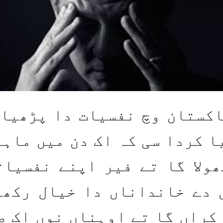
اکستان وچ نفسیات دا پڑھیار
ا کردا سی کہ اک دن میں ماہر
ھولا گا تے فیر اپنے نفسیات
 دے خانداناں دا خیال رکھا
کراں گا تے اوہناں نوں اک صح