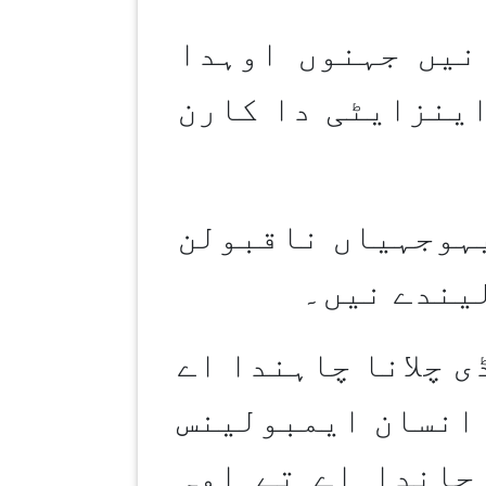
نیں جہنوں اوہدا
اینزایٹی دا کارن
یہوجہیاں ناقبولن
یندے نیں۔
ی چلانا چاہندا اے
 انسان ایمبولینس
جاندا اے تے اوہ