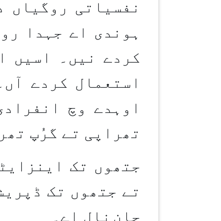
نفسیاتی روگیاں د
ہوندی اے جہدا روا
کردے نیں۔ اسیں ا
استعمال کردے آں۔
اوہدے وچ انفرادی
تھراپی تے گرُپ تھر
جتھوں تک اینزایٹی
تے جتھوں تک ڈپریش
جان
نال اے۔