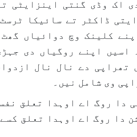
ی اک وڈی گنتی اینزایٹی تے
یتی ڈاکٹر تے سائیکا ٹرسٹ 
پنے کلینک وچ دوائیاں گھٹ 
 اسیں اپنے روگیاں دی جہڑی
 تھراپی دے نال نال ازدواج
اپی وی شامل نیں۔
 دا روگ اے اوہدا تعلق نفس
ن دا روگ اے اوہدا تعلق کسے 