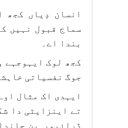
انسان دِیاں کجھ 
سماج قبول نہیں کر
بندا اے۔
کجھ لوک ایہوجہے و
جوگ نفسیاتی خاہشا
ایہدی اک مثال اوہ 
تے اینزایٹی دا شک
ڈرائیور بن
جاندا