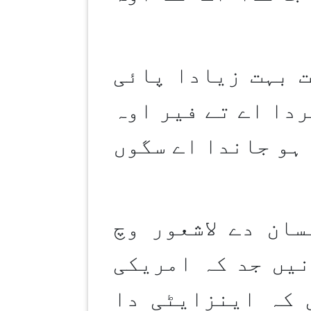
ت بہت زیادا پائی
ردا اے تے فیر اوہ
ہو جاندا اے سگوں
ان دے لاشعور وچ
نیں جد کہ امریکی
 کہ اینزایٹی دا