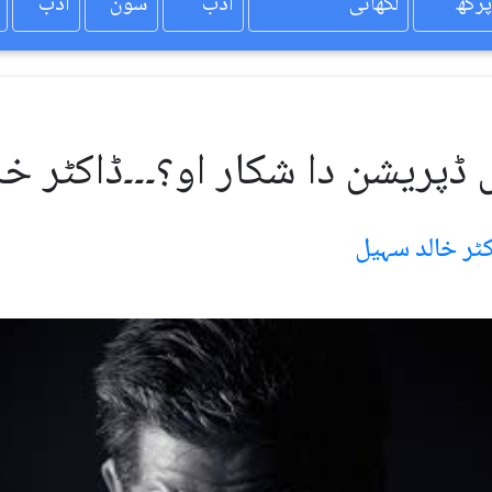
پرکھ
لکھائی
ادب
سون
ادب
 ڈپریشن دا شکار او؟۔۔۔ڈاکٹر خ