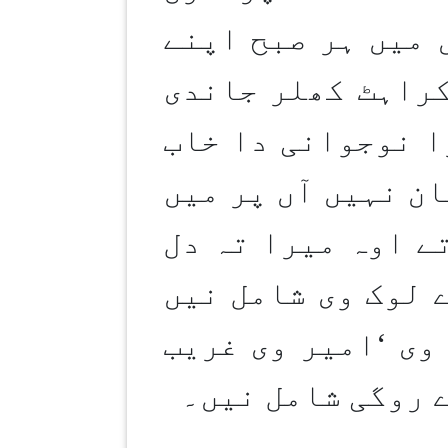
 میں ہر صبح اپنے
کراہٹ کھلر جاندی
ا نوجوانی دا خاب
ن نہیں آں پر میں
ے اوہ میرا تہ دل
 لوک وی شامل نیں
وی
‘
امیر وی غریب
 روگی شامل نیں۔