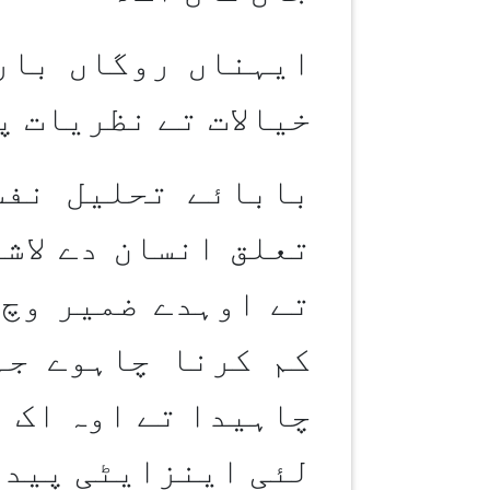
ایہناں روگاں بار
خیالات تے نظریات پ
بابائے تحلیل نفس
تعلق انسان دے لاش
تے اوہدے ضمیر وچ
کم کرنا چاہوے جہ
چاہیدا تے اوہ اک ت
لئی اینزایٹی پیدا