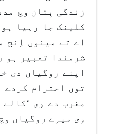
زندگی بِتان
وچ مدد
کلینک جا رہیا ہون
اے تے مینوں اِنج 
شرمندا تعبیر ہو ر
اپنے روگیاں دی خد
توں احترام کردے ن
مغرب دے وی
‘
کالے و
وی میرے روگیاں وچ 