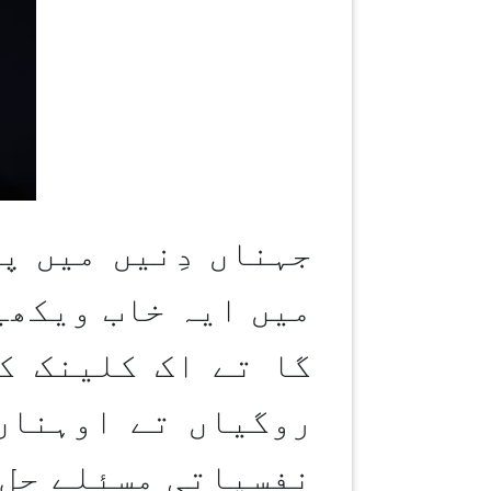
جہناں دِنیں میں پ
میں ایہ خاب ویکھی
گا تے اک کلینک ک
روگیاں تے اوہناں
نفسیاتی مسئلے حل 