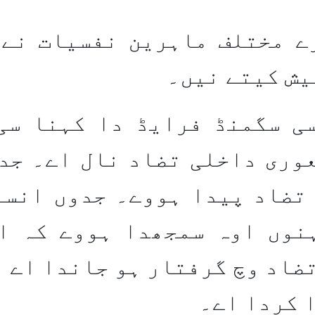
ے مختلف ماہرین نفسیات نے 
یش کیتے نیں۔
ی سگمنڈ فرایڈ دا کہنا سی
عوری داخلی تضاد نال اے۔ جد
 تضاد پیدا ہووے۔ جدوں انسا
نوں اوہ سمجھدا ہووے کہ ا
ضاد وچ گرفتار ہو جاندا اے 
 کردا اے۔