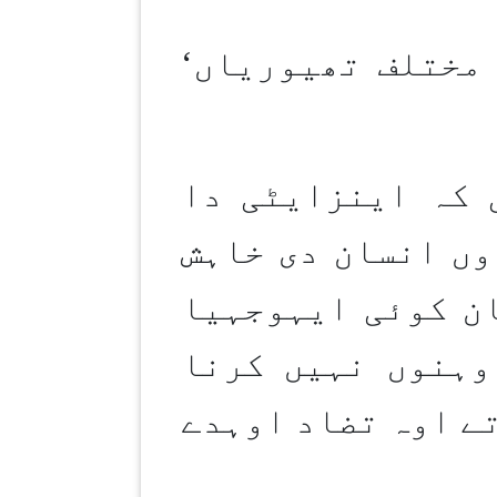
مختلف تھیوریاں
‘
 کہ اینزایٹی دا
وں انسان دی خاہش
ن کوئی ایہوجہیا
وہنوں نہیں کرنا
تے اوہ تضاد اوہدے