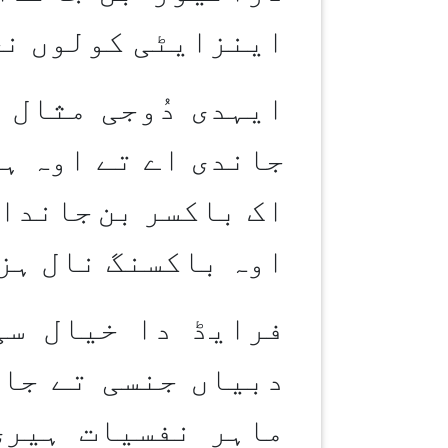
اینزایٹی کولوں نج
ایہدی دُوجی مثال 
جاندی اے تے اوہ ہر
اک باکسر بن
جاندا 
اوہ باکسنگ نال ہز
فرایڈ دا خیال سی
دبیاں جنسی تے جار
ماہر نفسیات ہیری