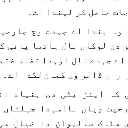
ات حاصل کر لیندا اے۔
اوہ بندا اے جہدے وچ جارحی
 دن لوکاں نال ہاتھا پائی ک
اے جہدے نال اوہدا تضاد ختم 
اراں ڈالر وی کمان
لگدا اے۔
 کہ اینزایٹی دی بنیاد انس
حیت دِیاں نااسودا جبلتاں 
 سٹاک سالیوان دا خیال سی