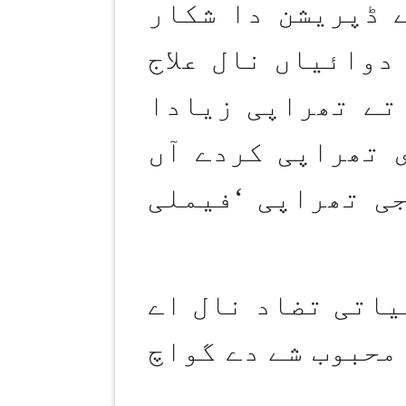
 ڈپریشن دا شکار
دوائیاں نال علاج
تے تھراپی زیادا
 تھراپی کردے آں
ی تھراپی
‘
فیملی
یاتی تضاد نال اے
محبوب شے دے گواچ