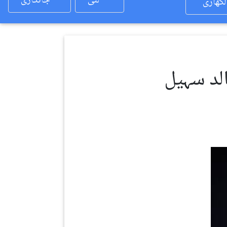
لئی
جانکاری
لکھاری
الد سہیل