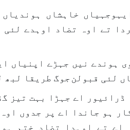
ایہوجہیاں خاہشاں ہوندیاں 
دا تے اوہ تضاد اوہدے لئی 
ی ہوندے نیں جہڑے اپنیاں ا
ں لئی قبولن
جوگ طریقا لبھ ل
ڈرائیور اے جہڑا بہت تیز گڈ
ار ہو جاندا اے پر جدوں اوہ
 اے تے اوہدا تضاد ختم ہو 