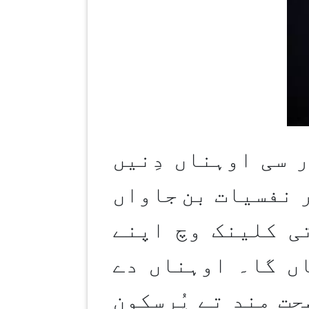
 سی اوہناں دِنیں
 نفسیات بن
جاواں
ی کلینک وچ اپنے
ں گا۔ اوہناں دے
ت مند تے پُرسکون