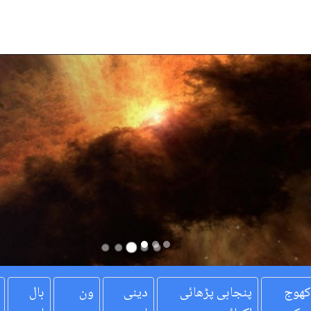
کھوج
پنجابی پڑھائی
دینی
ون
بال