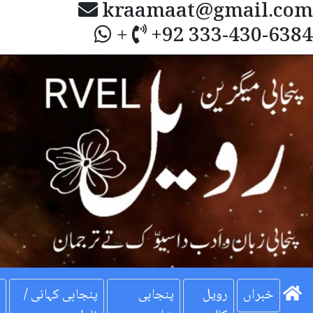
kraamaat@gmail.com
+92 333-430-6384
+
Next
خبراں
رویل
پنجابی
پنجابی کہانی /