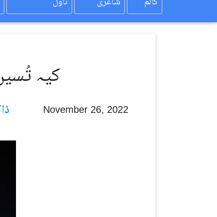
کالم
شاعری
ناول
کیہ تُسیں
ڈاکٹر خالد سہیل
November 26, 2022