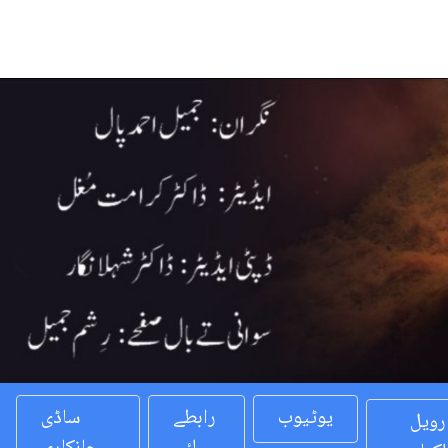
Previous
یوٹیوب
رابطے
ساڈی
رویل