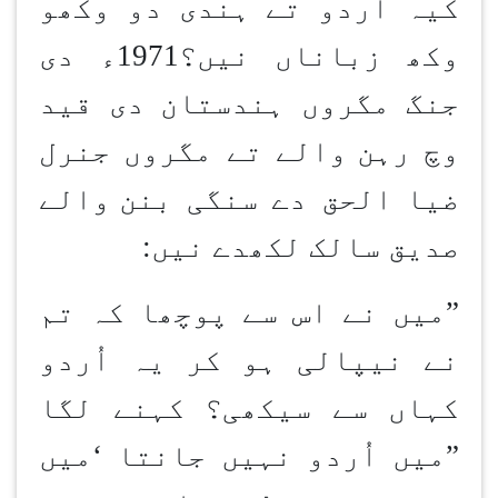
کیہ اُردو تے ہندی دو وکھو
وکھ زباناں نیں؟1971ء دی
جنگ مگروں ہندستان دی قید
وچ رہن
والے تے مگروں جنرل
ضیا الحق دے سنگی بنن
والے
صدیق سالک لکھدے نیں
:
”میں نے اس سے پوچھا کہ تم
نے نیپالی ہو کر یہ اُردو
کہاں سے سیکھی؟ کہنے لگا
”
میں اُردو نہیں جانتا
‘
میں