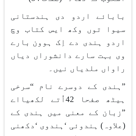
بابائے اردو دی ہندستانی
سیوا توں وکھ ایس کتاب وچ
اردو ہندی دے اِک ہوون
بارے
وی بہت سارے دانشوراں دیاں
راواں ملدیاں نیں۔
”ہندی کے دوسرے نام
“
سرخی
ہیٹھ صفحا 42اُتے لکھیااے
”
زبان کے معنی میں ہندی کے
(علاوہ) ہندوئی
‘
ہندوی
‘
دکھنی