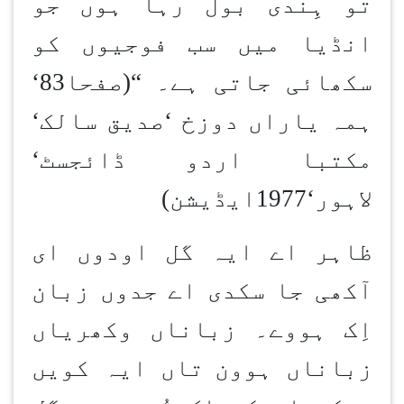
تو ہِندی بول رہا ہوں جو
انڈیا میں سب فوجیوں کو
سکھائی جاتی ہے۔
“
(صفحا83
‘
ہمہ یاراں دوزخ
‘
صدیق سالک
‘
مکتبا اردو ڈائجسٹ
‘
لاہور
‘
1977ایڈیشن)
ظاہر اے ایہ گل اودوں ای
آکھی جا سکدی اے جدوں زبان
اِک ہووے۔ زباناں وکھریاں
زباناں ہوون
تاں ایہ کویں