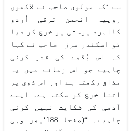
سے
‘
کہ مولوی صاحب نے لاکھوں
روپیہ انجمن ترقی اُردو
کاامرد پرستی پر خرچ کر دیا
تو اسکندر مرزا صاحب نے کہا
کہ اس بُڈھے کی قدر کرنی
چاہیے جو اس زمانے میں یہ
مذاق رکھتا ہے اور اس ذوق پر
اتنا خرچ کر سکتا ہے۔ ایسے
آدمی کی شکایت نہیں کرنی
چاہیے۔
“
(صفحا 188
‘
پھر وہی