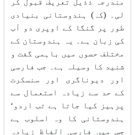
مندرجہ ذذیل تعریف قبول کر
لی۔ (کہ) ہندوستانی بنیادی
طور پر گنگا کے اوپری دو آب
کی زبان ہے۔ یہ ہندوستان کے
مختلف حصوں میں باہمی گفت و
شنید کا وسیلہ ہے۔ جب فارسی
اور دیوناگری اور سنسکرت
کے حد سے زیادہ استعمال سے
پرہیز کیا جاتا ہے تب اردو
‘
ہندوستانی کا وہ اسلوب ہے
جس میں فارسی الفاظ زیادہ