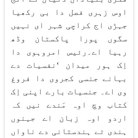
اوس زہری فصل دا بی رکھیا
جہڑی اج کراچی شہر ای نہیں
سگوں پورا پاکستان وڈھ
رہیا اے۔رئیس امروہوی دا
اِک ہور میدان
‘
نفسیات دے
بہانے جنسی کجروی دا فروغ
وی اے۔ جنسیات بارے اپنی اِک
کتاب وچ اوہ مَندے نیں کہ
اردو اوہ زبان اے جہنوں
ہندی تے ہندستانی دے ناواں