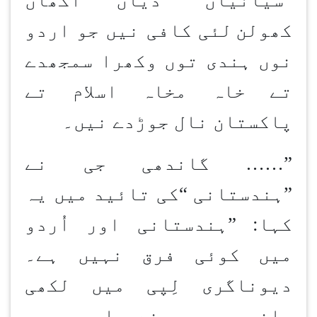
”
سیانیاں
“
دیاں اکھاں
کھولن
لئی کافی نیں جو اردو
نوں ہندی توں وکھرا سمجھدے
تے خاہ مخاہ اسلام تے
پاکستان نال جوڑدے نیں۔
”…… گاندھی جی نے
”
ہندستانی
“
کی تائید میں یہ
کہا:
”
ہندستانی اور اُردو
میں کوئی فرق نہیں ہے۔
دیوناگری لِپی میں لکھی
جانے پر وہ ہندی اور عربی