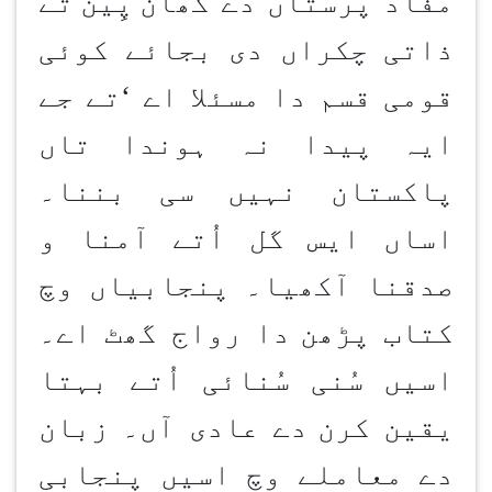
مفاد پرستاں دے کھان
پِین
تے
ذاتی چکراں دی بجائے کوئی
قومی قسم دا مسئلا اے
‘
تے جے
ایہ پیدا نہ ہوندا تاں
پاکستان نہیں سی بننا۔
اساں ایس گل اُتے آمنا و
صدقنا آکھیا۔ پنجابیاں وچ
کتاب پڑھن
دا رواج گھٹ اے۔
اسیں سُنی سُنائی اُتے بہتا
یقین کرن
دے عادی آں۔ زبان
دے معاملے وچ اسیں پنجابی