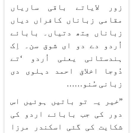
زور لایاتے باقی ساریاں
مقامی زباناں کافراں دیاں
زباناں مِتھ دتیاں۔ بابائے
اُردو دے دو ای شوق سن۔ اِک
ہندستانی یعنی اُردو
‘
تے
دُوجا اخلاق احمد دہلوی دی
زبانی سُنو
……
”خیر یہ تو باتیں ہوئیں اس
دور کی جب بابائے اردو کی
شکایت کی گئی اسکندر مرزا