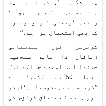
یا دکنی
‘
ہندوستانی یا
ہندستھانی
‘
کھڑی بولی
‘
ریختہ
‘
ریختی
‘
اردو وغیرہ
کا بھی استعمال ہوا ہے۔
“
گریرسن نوں ہندستانی
زباناں دا ماہر سمجھیا
جاندا اے۔ اوہدے حوالے نال
صفحا 50اُتے لکھیا اے
”
گریرسن نے ہندوستانی
‘
اردو
اور ہندی کے متعلق گراؤس کی