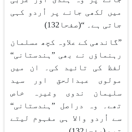
میں لکھی جانے پر اُردو کہی
جاتی ہے۔
“
(صفحا132)
”گاندھی کے علاوہ کچھ مسلمان
رہنماؤں نے بھی
”
ہندستانی
“
لفظ کی تائید کی۔ ان میں
مولوی عبدالحق اور سید
سلیمان ندوی وغیرہ خاص
تھے۔ وہ دراصل
”
ہندستانی
“
سے اُردو والا ہی مفہوم لیتے
تھے (صفحا132)