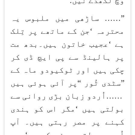
وچ لکھدے نیں
:
”…… ساڑھی میں ملبوس یہ
محترمہ
‘
جن کے ماتھے پر تِلک
ہے
‘
عجیب خاتون ہیں۔بدھ مت
پر ہالینڈ سے پی ایچ ڈی کر
چکی ہیں اور ٹوکیودو ماہ کے
”
سٹدی ٹُور
“
پر آئی ہوئی ہیں
……
اُردو زبان بڑی روانی سے
بولتی ہیں
‘
مگر اس کو ہندی
کہنے پر مصر رہتی ہیں۔ آپ
اُردو بولتے ہوئے کہیں
‘
میں