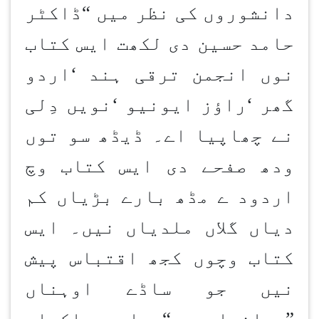
دانشوروں کی نظر میں
“
ڈاکٹر
حامد حسین دی لکھت ایس کتاب
نوں انجمن ترقی ہند
‘
اردو
گھر
‘
راؤز ایونیو
‘
نویں دِلی
نے چھاپیا اے۔ ڈیڈھ سو توں
ودھ صفحے دی ایس کتاب وچ
اردود ے مڈھ بارے بڑیاں کم
دیاں گلاں ملدیاں نیں۔ ایس
کتاب وچوں کجھ اقتباس پیش
نیں جو ساڈے اوہناں