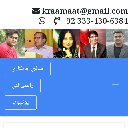
kraamaat@gmail.com
+92 333-430-6384
+
Previous
Nex
ساڈی جانکاری
رابطے لئی
یوٹیوب