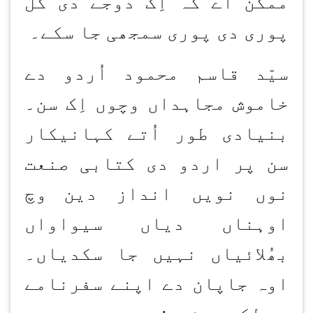
ممکن اے کہ اِک دُوجے دی گل
پوری دی پوری سمجھی جا سکے۔
سیّد قاسم محمود اُردو دے
خاموش مجاہداں وچوں اِک سن۔
بنیادی طور اُتے کہانیکار
سن پر اردو دی کتابی صنعت
نوں نویں انداز دین
وچ
اوہناں دیاں سیواواں
بھُلائیاں نہیں جا سکدیاں۔
اوہ جاپان دے اپنے سفرنامے