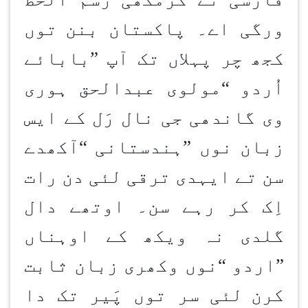
ورگی اے۔ پاکستان بنن
توں
کجھ چر پہلاں تک آپ
”
بابائے
اُردو
“
مولوی عبدالحق ہوری
وی گاندھی جی نال رَل کے ایس
زبان نوں
”
ہندستانی
“
آکھدے
سن تے ایہدی ترقی لئی دن رات
اِک کر رہے سن۔ اوتھے دال
گلدی نہ ویکھ کے اوہناں
”
اردو
“
نوں وکھری زبان ثابت
کرن
لئی سر توں پَیر تک دا