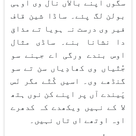
سگوں اپنے بالاں نال وی اوہی
بولن
لگ پئے۔ ساڈا شین قاف
فیر وی درست نہ ہویا تے مذاق
دا نشانا بنے۔ ساڈی مثال
اوس بندے ورگی اے جہنے سو
جُتّیاں وی کھادِیاں سن تے سو
گنڈھے وی۔ اسیں کُتّے مگر نَس
پَیندے آں پر اپنے کن نوں ہتھ
لا کے نہیں ویکھدے کہ کدھرے
اوہ اوتھے ای تاں نہیں۔