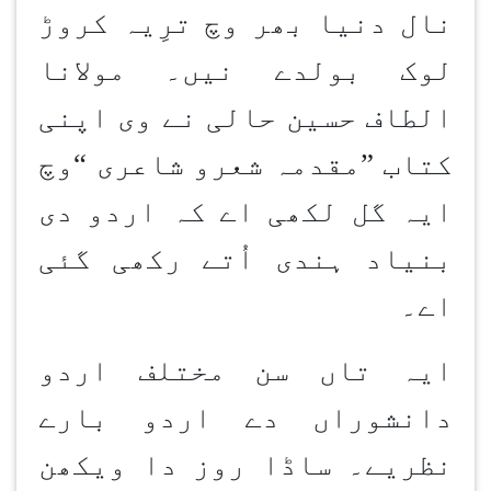
نال دنیا بھر وچ ترِیہ کروڑ
لوک بولدے نیں۔ مولانا
الطاف حسین حالی نے وی اپنی
کتاب
”
مقدمہ شعرو شاعری
“
وچ
ایہ گل لکھی اے کہ اردو دی
بنیاد ہندی اُتے رکھی گئی
اے۔
ایہ تاں سن مختلف اردو
دانشوراں دے اردو بارے
نظریے۔ ساڈا روز دا ویکھن