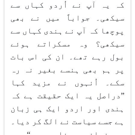
کہ یہ آپ نے اُردو کہاں سے
سیکھی۔ جواباً میں نے بھی
پوچھا کہ آپ نے ہندی کہاں سے
سیکھی؟ وہ مسکراتے ہوئے
بول رہے تھے۔ ان کی اس بات
پر ہم بھی ہنسے بغیر نہ رہ
سکے۔ اُنہوں نے مزید کہا
”
دراصل یہ ایک حقیقت ہے کہ
ہندی اور اردو ایک ہی زبان
ہے جسے سیاست نے الگ کر دیا۔
دو زبانیں بنا دیں
……“