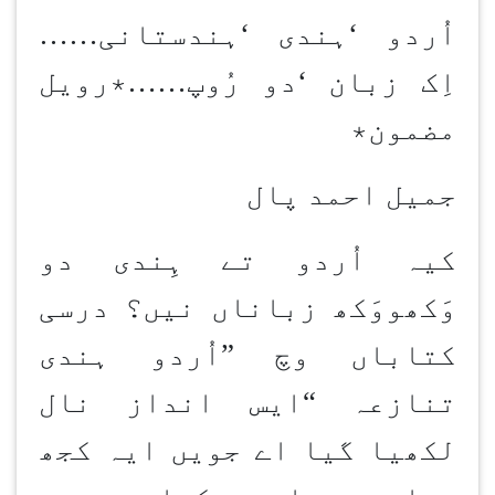
اُردو
‘
ہندی
‘
ہندستانی
……
اِک زبان
‘
دو رُوپ
……
٭رویل
مضمون٭
جمیل احمد پال
کیہ اُردو تے ہِندی دو
وَکھووَکھ زباناں نیں؟ درسی
کتاباں وچ
”
اُردو ہندی
تنازعہ
“
ایس انداز نال
لکھیا گیا اے جویں ایہ کجھ