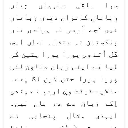
سوا باقی ساریاں دِیاں
زباناں کافراں دیاں زباناں
نیں
‘
جے اُردو نہ ہوندی تاں
پاکستان نہ بندا۔ اساں ایس
گل اُتے وی پورا پورا یقین کر
لیا تے اپنی زبان مناون
لئی
پورا پورا جتن کرن
لگ پئے۔
حالاں حقیقت وچ اردو تے ہندی
اِکو زبان دے دو ناں نیں۔
ایہدی مثال پنجابی دے
فارسی تے گُرمُکھی رسم الخط