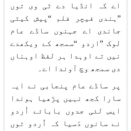
اے کہ انڈیا دے ٹی وی توں
”
ہندی فیچر فلم
“
پیش کیتی
جاندی اے جہنوں ساڈے عام
لوک
”
اردو
“
سمجھ کے ویکھدے
نیں تے اوہدا ہر لفظ اوہناں
دی سمجھ وچ آوندا اے۔
پر ساڈے عام پنجابی نے ایہ
سارا کجھ نہیں پڑھیا ہوندا
ایس لئی جدوں بابائے اُردو
نے سانوں دَسیا کہ اُردو توں