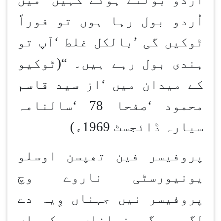
اُردو بول رہا ہوں تو فوراً
ٹوکیں گی
’
بالکل غلط
‘
آپ تو
ہندی بول رہے ہیں۔
“
(ٹوکیو
کے میدان میں
‘
از سید قاسم
محمود
‘
صفحا 78
‘
سالنامہ
سیارہ ڈائجسٹ 1969ء)
پروفیسر فین تھپسن اوسلو
یونیورسٹی ناروے وچ
پروفیسر نیں جہناں وِیہ دے
لگ بھگ زباناں سِکھیاں