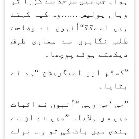
ہوا۔ جب میں سرحد سے گزرا تو
وہاں پولیس
……
وہ کیا کہتے
ہیں اسے؟؟
“
اُنہوں نے وضاحت
طلب نگاہوں سے ہماری طرف
دیکھتے ہوئے پوچھا۔
”کسٹم اور امیگریشن
“
ہم نے
بتایا۔
”جی
‘
جی وہی
“
اُنہوں نے اثبات
میں سر ہلایا۔
”
میں نے ان سے
ہندی میں بات کی تو و ہ بولے