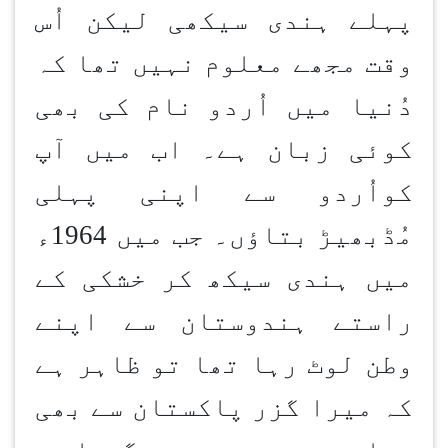
پہلے ہندی سیکھی لیکن اُس
وقت مجھے معلوم نہیں تھا کہ
دُنیا میں اُردو نام کی بھی
کوئی زبان ہے۔ اب میں آپ
کواُردو سے اپنی پہلی
مُڈبھیڑ بتاؤں۔ جب میں 1964ء
میں ہندی سیکھ کر خشکی کے
راستے ہندوستان سے اپنے
وطن لوٹ رہا تھا تو ظاہر ہے
کہ میرا گزر پاکستان سے بھی