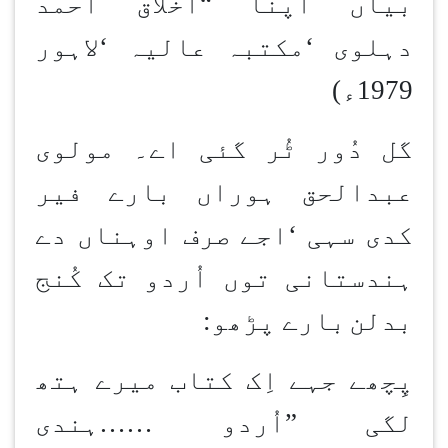
بیاں اپنا
“
اخلاق احمد
دہلوی
‘
مکتبہ عالیہ
‘
لاہور
1979ء)
گل دُور ٹُر گئی اے۔ مولوی
عبدالحق ہوراں بارے فیر
کدی سہی
‘
اجے صرف اوہناں دے
ہندستانی توں اُردو تک کُنج
بدلن
بارے پڑھو
:
پِچھے جہے اِک کتاب میرے ہتھ
لگی
”
اُردو
……
ہندی