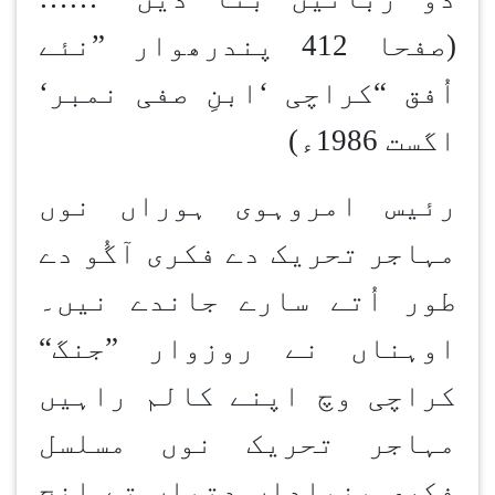
(صفحا 412 پندرھوار
”
نئے
اُفق
“
کراچی
‘
ابنِ صفی نمبر
‘
اگست 1986ء)
رئیس امروہوی ہوراں نوں
مہاجر تحریک دے فکری آگُو دے
طور اُتے سارے جاندے نیں۔
اوہناں نے روزوار
”
جنگ
“
کراچی وچ اپنے کالم راہیں
مہاجر تحریک نوں مسلسل
فکری بنیاداں دتیاں تے انج