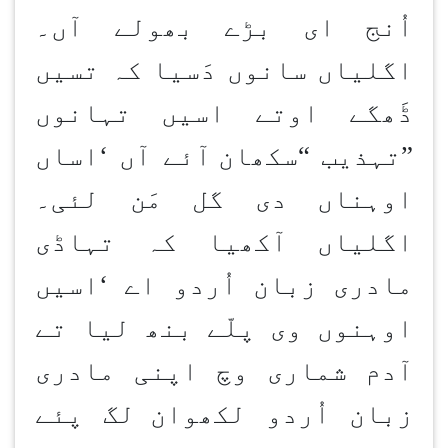
اُنج ای بڑے بھولے آں۔
اگلیاں سانوں دَسیا کہ تسیں
ڈَھگے اوتے اسیں تہانوں
”
تہذیب
“
سکھان
آئے آں
‘
اساں
اوہناں دی گل مَن لئی۔
اگلیاں آکھیا کہ تہاڈی
مادری زبان اُردو اے
‘
اسیں
اوہنوں وی پلّے بنھ لیا تے
آدم شماری وچ اپنی مادری
زبان اُردو لکھوان
لگ پئے