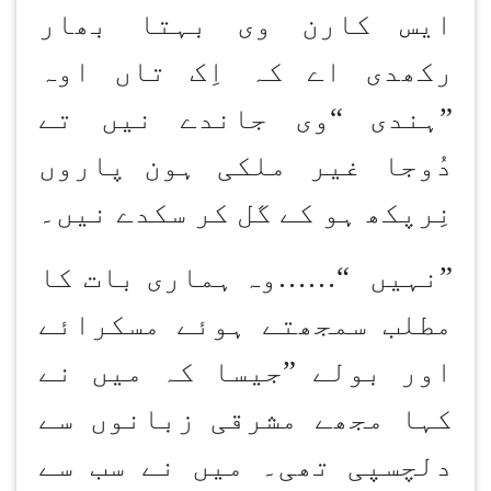
ایس کارن وی بہتا بھار
رکھدی اے کہ اِک تاں اوہ
”
ہندی
“
وی جاندے نیں تے
دُوجا غیر ملکی ہون
پاروں
نِرپکھ ہو کے گل کر سکدے نیں۔
”نہیں
……“
وہ ہماری بات کا
مطلب سمجھتے ہوئے مسکرائے
اور بولے
”
جیسا کہ میں نے
کہا مجھے مشرقی زبانوں سے
دلچسپی تھی۔ میں نے سب سے