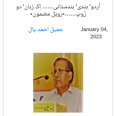
اُردو‘ ہندی‘ ہندستانی…… اِک زبان‘ دو
رُوپ……٭رویل مضمون٭
جمیل احمد پال
January 04,
2023