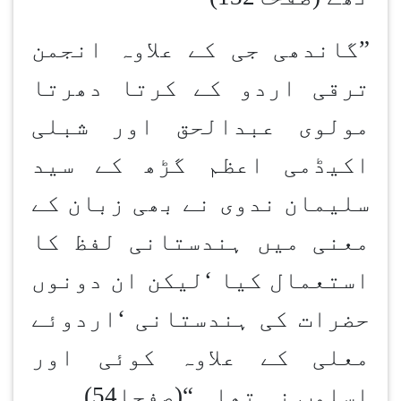
”گاندھی جی کے علاوہ انجمن
ترقی اردو کے کرتا دھرتا
مولوی عبدالحق اور شبلی
اکیڈمی اعظم گڑھ کے سید
سلیمان ندوی نے بھی زبان کے
معنی میں ہندستانی لفظ کا
استعمال کیا
‘
لیکن ان دونوں
حضرات کی ہندستانی
‘
اردوئے
معلی کے علاوہ کوئی اور
اسلوب نہ تھا۔
“
(صفحا54)