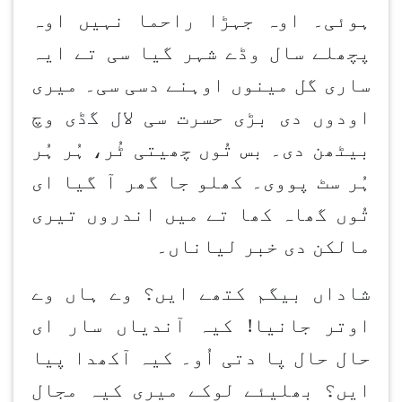
ہوئی۔ اوہ جہڑا راحما نہیں اوہ
پچھلے سال وڈے شہر گیا سی تے ایہ
ساری گل مینوں اوہنے دسی سی۔ میری
اودوں دی بڑی حسرت سی لال گڈی وچ
بیٹھن دی۔ بس تُوں چھیتی ٹُر، ہُر ہُر
ہُر سٹ پووی۔ کھلو جا گھر آ گیا ای
تُوں گھاہ کھا تے میں اندروں تیری
مالکن دی خبر لیاناں۔
شاداں بیگم کتھے ایں؟ وے ہاں وے
اوتر جانیا! کیہ آندیاں سار ای
حال حال پا دتی اُو۔ کیہ آکھدا پیا
ایں؟ بھلیئے لوکے میری کیہ مجال