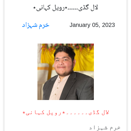
لال گڈی۔۔۔۔۔۔٭رویل کہانی٭
خرم شہزاد
January 05, 2023
لال گڈی۔۔۔۔۔۔٭رویل کہانی٭
خرم شہزاد