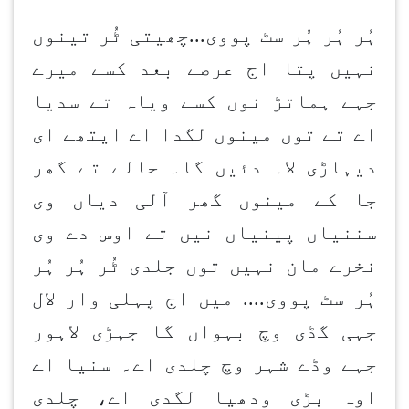
ہُر ہُر ہُر سٹ پووی...چھیتی ٹُر تینوں
نہیں پتا اج عرصے بعد کسے میرے
جہے ہماتڑ نوں کسے ویاہ تے سدیا
اے تے توں مینوں لگدا اے ایتھے ای
دیہاڑی لاہ دئیں گا۔ حالے تے گھر
جا کے مینوں گھر آلی دیاں وی
سننیاں پینیاں نیں تے اوس دے وی
نخرے مان نہیں توں جلدی ٹُر ہُر ہُر
ہُر سٹ پووی.... میں اج پہلی وار لال
جہی گڈی وچ بہواں گا جہڑی لاہور
جہے وڈے شہر وچ چلدی اے۔ سنیا اے
اوہ بڑی ودھیا لگدی اے، چلدی