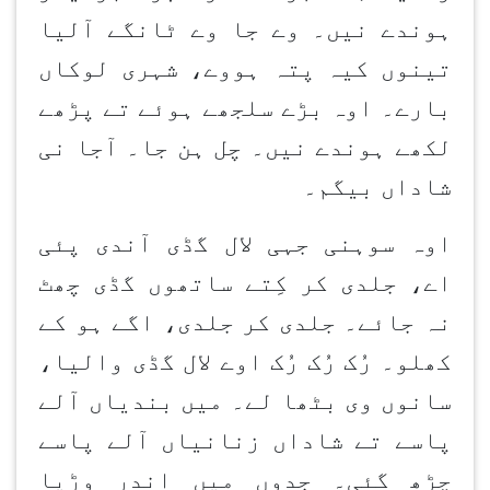
ہوندے نیں۔ وے جا وے ٹانگے آلیا
تینوں کیہ پتہ ہووے، شہری لوکاں
بارے۔ اوہ بڑے سلجھے ہوئے تے پڑھے
لکھے ہوندے نیں۔ چل ہن جا۔ آجا نی
شاداں بیگم۔
اوہ سوہنی جہی لال گڈی آندی پئی
اے، جلدی کر کِتے ساتھوں گڈی چھٹ
نہ جائے۔ جلدی کر جلدی، اگے ہو کے
کھلو۔ رُک رُک رُک اوے لال گڈی والیا،
سانوں وی بٹھا لے۔ میں بندیاں آلے
پاسے تے شاداں زنانیاں آلے پاسے
چڑھ گئی۔ جدوں میں اندر وڑیا