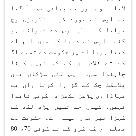
لایا۔ اوس نوں تے بھائی غصا آ گیا
تے اوس نے خورے کیہ انگریزی وچ
بولیا کہ بال اوس دے دیوانے ہو
گئے۔ اوس نے دسیا کہ میں ایم اے
کیتا ہویا اے پر حکومت دے تھلے لگ
کے تے غلام بن کے کم نہیں کرنا
چاہندا سی۔ ایس لئی سڑکاں توں
پلاسکٹ چک کے گزارا کرنا واں تے
تہاڈا وی پڑھن لکھن دا کوئی فائدا
نہیں۔ کیوں جے تسیں پڑھ لکھ کے
کہڑا تیر مار لینا اے۔ حکومت دے
تھلے ای کم کرو گے تے کوئی 70، 80