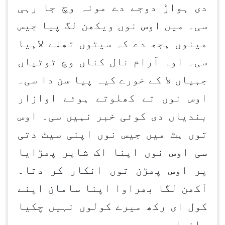
دی ہواڑ دوجے دے مونہ وچ جا رہی
سی۔ میں اوس نوں ویکھن لگ پیا جیس
مینوں ہجھ دے کہ سیٹوں تھلے لاہیا
سی۔ اوہ آرام نال کناں وچ ٹوٹیاں
جہیاں لا کے خورے کیہ پیا سن دا سی۔
اوس نوں تے کھلوتے ہوئے اوازار
بندیاں دی کوئی خبر نہیں سی۔ اوس
توں ہٹ میں جیس نوں اپنی سیٹ دتی
سی اوس نوں اپنا اک شاپر پھڑایا
پر اوس پھڑن توں انکار کر دتا۔
آکھن لگا بھراوا اپنا سامان اپنے
کول ای رکھ میرے کولوں نہیں چکیا
جاندا۔