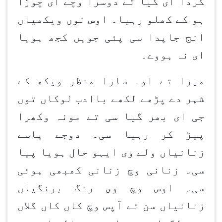
کردا ای گیا تے دوسرا وچے ای چوڑا
ہو کے کھلو رہیا۔ اوس نوں ویکھیاں
انج جاپدا سی پئی جویں کجھ ہویا
ای نہ ہووے۔
میرا تے اوہ سارا منظر ویکھ کے
شہر دے پڑھے لکھے باادب لوکاں توں
جی ای بھر گیا سی تے مونہ وکھرا
پیڑ کر رہیا سی۔ دوجے پاسے
زنانیاں ولے وی ایہو حال ہویا پیا
سی۔ زنانی وچ زنانی کھبھی ہوئی
سی۔ اوس وچ وی رنگ برنگیاں
زنانیاں سن تے آپس وچ کاں کاں گلاں