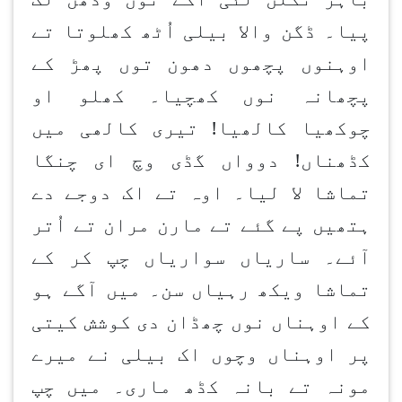
پیا۔ ڈگن والا بیلی اُٹھ کھلوتا تے
اوہنوں پچھوں دھون توں پھڑ کے
پچھانہ نوں کھچیا۔ کھلو او
چوکھیا کالھیا! تیری کالھی میں
کڈھناں! دوواں گڈی وچ ای چنگا
تماشا لا لیا۔ اوہ تے اک دوجے دے
ہتھیں پے گئے تے مارن مران تے اُتر
آئے۔ ساریاں سواریاں چپ کر کے
تماشا ویکھ رہیاں سن۔ میں آگے ہو
کے اوہناں نوں چھڈان دی کوشش کیتی
پر اوہناں وچوں اک بیلی نے میرے
مونہ تے بانہ کڈھ ماری۔ میں چپ