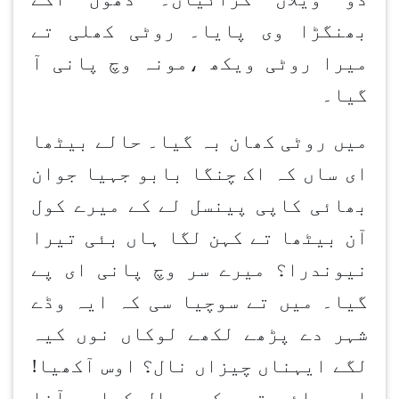
بھنگڑا وی پایا۔ روٹی کھلی تے
میرا روٹی ویکھ ،مونہ وچ پانی آ
گیا۔
میں روٹی کھان بہ گیا۔ حالے بیٹھا
ای ساں کہ اک چنگا بابو جہیا جوان
بھائی کاپی پینسل لے کے میرے کول
آن بیٹھا تے کہن لگا ہاں بئی تیرا
نیوندرا؟ میرے سر وچ پانی ای پے
گیا۔ میں تے سوچیا سی کہ ایہ وڈے
شہر دے پڑھے لکھے لوکاں نوں کیہ
لگے ایہناں چیزاں نال؟ اوس آکھیا!
او بھائی توں کیہ مال کھادی آنا