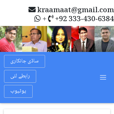
kraamaat@gmail.com
+92 333-430-6384
+
Previous
Nex
ساڈی جانکاری
رابطے لئی
یوٹیوب