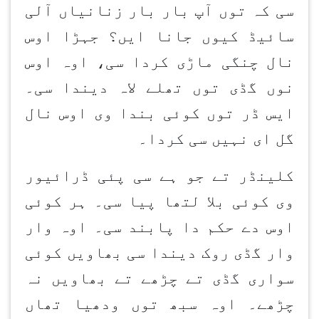
سی کہ توں آپ بار بار زنانیاں آلی
سائیڈ کیوں جانا ایں؟ جہڑا اوس
نال چنگی ماڑی کردا سی، اوہ اوس
نوں گڈی توں تھلے لاہ دیندا سی۔
ایس ڈر توں کوئی بندا وی اوس نال
گل ای نہیں سی کردا۔
کلینڈر تے جو ہے سی پئی ڈرائیور
وی کوئی بلا لتھا پیا سی۔ ہر کوئی
اوس دے حکم دا پابند سی۔ اوہ وار
وار گڈی روک دیندا سی بھاویں کوئی
سواری گڈی تے چڑھے تے بھاویں نہ
چڑھے۔ اوہ سبھ توں ودھیا تھاں