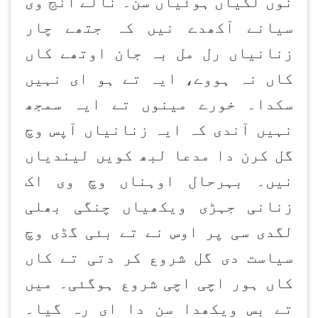
نوں لگیاں ہوئیاں سن۔ نالے انج وی
سیانے آکھدے نیں کہ جتھے چار
زنانیاں رل مل بہ جان اوتھے کاں
کاں نہ ہووے، ایہ تے ہو ای نہیں
سکدا۔ خورے مینوں تے ایہ سمجھ
نہیں آندی کہ ایہ زنانیاں آپس وچ
گل کرن دا مدعا لبھ کویں لیندیاں
نیں۔ بہرحال اوہناں وچ وی اک
زنانی جہڑی ویکھیاں چنگی بھلی
لگدی سی پر اوس نے تے بئی گڈی وچ
سیاست دی گل شروع کر دتی تے کاں
کاں ہور اچی اچی شروع ہوگئی۔ میں
تے بس ویکھدا سن دا ای رہ گیا۔