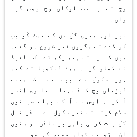
وچ تے باادب لوکاں وچ پھس گیا
واں۔
خیر اوہ میری گل سن کے جھٹ کُو چپ
کر گئے تے مگروں فیر شروع ہو گئے۔
میں کناں اتے ہتھ رکھ کے اک سائیڈ
تے کھلو گیا۔ جھٹ لنگھیا تے کجھ
ہور سکول دے بچے تے اک میلے
لیڑیاں وچ کالا جہیا بندا وی اندر
آ گیا۔ اوس نے آ کے پہلے سب نوں
سلام کیتا تے فیر سکول دے بالاں نال
گل بات کرنی چاہی پر بالاں اوس نوں
ان پڑھ تے گوار سمجھ کہ مونہ نہ