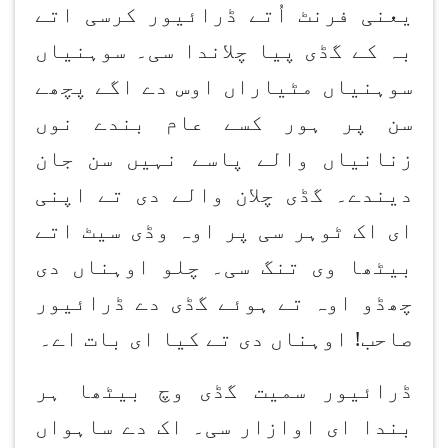
یعنی فرنٹ اُتے ڈرائیور کرسی اتے
بہ کے گڈی پیا چلاندا سی۔ سوہنیاں
سوہنیاں مٹیاراں اوس دے اگے پچھے
سن پر ہور کسے عام بندے نوں
زنانیاں والے پاسے نہیں سن جان
دیندے۔ گڈی چلان والے دی تے اپنی
ای اک ٹوہر سی پر اوہ وڈی سیٹ اتے
بیٹھا وی تنگ سی۔ چلو اوہناں دی
چھڈو اوہ تے ہوئے گڈی دے ڈرائیور
صاحب! اوہناں دی تے کیا ای بات اے۔
ڈرائیور سمیت گڈی وچ بیٹھا ہر
بندا ای اوازار سی۔ اک دے ساہواں