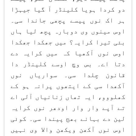
دو کردا ہویا کلینڈر آ گیا جیہڑا
ہر اک نوں پیسے پچھی جاندا سی۔
اوس مینوں وی دوبارہ پچھ لیا ہاں
بئی تیرا کرایہ؟ میں جھکدا جھکدا
اوس نوں آکھیا کہ میں کرایہ دے
دتا اے۔ بس وچ اوسے کلینڈر دا
قانون چلدا سی۔ سواریاں نوں
آکھدا سی کے ایتھوں پرانہ ہو کے
کھلووو، ایہ تھاں زنانیاں آلی اے
تے آپے وار وار اودھر نوں کرایہ
لین دے بہانے بھج پیندا سی۔ کوئی
اوس نوں آکھن ویکھن والا وی نہیں