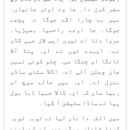
سفر کرن دا۔ جا وے اوتر جانیاں۔
میں بے چارا اگے جوگا نہ پچھے
جوگا۔ جا اوئے راحمیا بھیڑیا۔
مروا دتا اے تیری ایس لال جہی گڈی
نے۔ ایہدے توں تے اوہ پنڈ آلا
ٹانگا ای چنگا سی۔ چلو کوئی نہیں
جان چھٹن آلی اے۔ اگلا سٹاپ ساڈی
منزل اے۔ ایہ میں حالے سوچ ای
رہیا ساں کہ اوہ کالا جہیا ڈبا بول
پیا تے ساڈا سٹیشن آ گیا۔
میں اللہ دا ناں لیا تے توبہ توبہ
کردا شاداں بیگم نوں لے کے اپنے