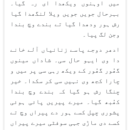
میں اوہنوں ویکھدا ای رہ گیا۔
بہرحال جویں جویں ویلا لنگھدا گیا
رش ہور ودھدا گیا تے بندے وچ بندا
وجن لگ پیا۔
ادھر دوجے پاسے زنانیاں آلے خانے
دا وی ایہو حال سی۔ شاداں مینوں
گھُور گھُور کے ویکھ رہی سی پر میں و
چارا کجھ وی نہیں سی کر سکدا۔ خیر
چنگا رش ہو گیا کہ بندے وچ بندا
کھُبھ گیا۔ میرے پیریں پائی ہوئی
پشوری چپل کسے ہور دے پیراں وچ تے
کسے دی ماڑی جہی سوفٹی میرے پیراں