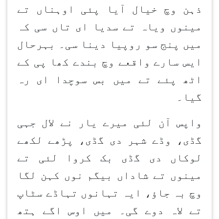
ذہن وچ خیال آیا پئی اوہناں تے
مینوں ویاہ تے سدیا ای تاں سی کہ
میں پنج سو روپیا دینا سی۔ بہرحال
ایس سارے واقعے وچ بندے کھا پی کے
اٹھ پئے تے میں بس سوچدا ای رہ
گیا۔
واپس آن لئی میرے یار نے لال جہی
گڈی، وڈے شہر دی گڈی، پڑھے لکھے
لوکاں دی گڈی بک کروا لئی تے
مینوں تے شاداں بیگم نوں کہن لگا
وچ بہ جاؤ، ایہ تہانوں تہاڈے سٹاپ
تے لاہ دوے گی۔ میں اوس اگے ہتھ