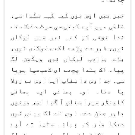
خیر میں اوس نوں کیہ کہہ سکدا سی،
غلطی میں آپے کیتی سی سیٹ دے کے تے
خدا خوفی کر کے۔ فیر میں لوکاں
نوں، شہر دے پڑھے لکھے لوکاں نوں،
بڑے باادب لوکاں نوں ویکھن لگ
پیا۔ اک بندا پچھے ای کھبھیا ہویا
سی۔ جد اوس دا سٹاپ آیا اوس نے رولا
پا دتا۔ اوہ بھائی اوہ بھائی
کلینڈر میرا سٹاپ آ گیا ای، مینوں
باہر جان دے۔ اوس نے اک بیلی نوں
دھکا مار کہ پرانہ سٹیا تے آپے
باہر نکلن لئی اگے نوں ودھن لگ