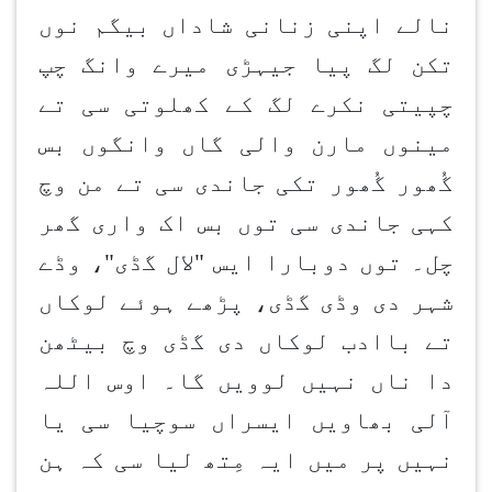
نالے اپنی زنانی شاداں بیگم نوں
تکن لگ پیا جیہڑی میرے وانگ چپ
چپیتی نکرے لگ کے کھلوتی سی تے
مینوں مارن والی گاں وانگوں بس
گُھور گُھور تکی جاندی سی تے من وچ
کہی جاندی سی توں بس اک واری گھر
چل۔ توں دوبارا ایس "لال گڈی"، وڈے
شہر دی وڈی گڈی، پڑھے ہوئے لوکاں
تے باادب لوکاں دی گڈی وچ بیٹھن
دا ناں نہیں لوویں گا۔ اوس اللہ
آلی بھاویں ایسراں سوچیا سی یا
نہیں پر میں ایہ مِتھ لیا سی کہ ہن