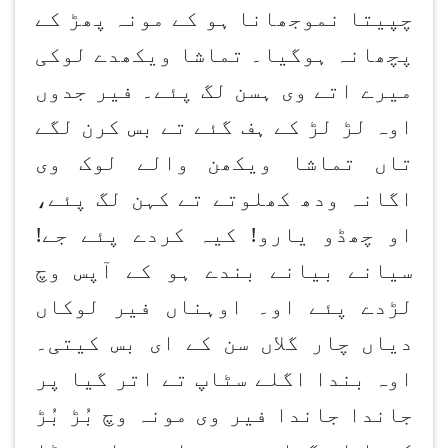
چپیتا نموجھانا ہو کے مونہ پھڑ کے
پچھانہ ہوگیا۔ تماشا ویکھدے لوکی
میرے اتے وی ہسن لگ پئے۔ فیر جدوں
اوہ لڑ لڑ کے ہف گئے تے بس کرن لگے
تاں تماشا ویکھن والے لوک وی
اگانہ ودھ کھلوتے تے کہن لگ پئے،
او چھڈو یارو! کیہ کردے پئے جے!
سیانے بیانے بندے ہو کے آپس وچ
لڑدے پئے او۔ اوہناں فیر لوکاں
دیاں چار گلاں سن کے ای بس کیتی۔
اوہ بندا اگلے سٹاپ تے اتر گیا پر
جاندا جاندا فیر وی مونہ وچ بُڑ بُڑ