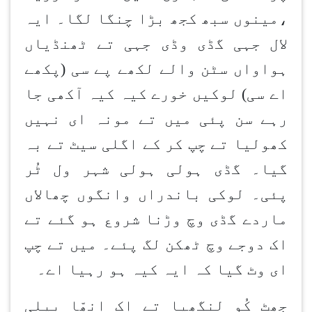
،مینوں سبھ کجھ بڑا چنگا لگا۔ ایہ
لال جہی گڈی وڈی جہی تے ٹھنڈیاں
ہواواں سٹن والے لکھے پے سی (پکھے
اے سی) لوکیں خورے کیہ کیہ آکھی جا
رہے سن پئی میں تے مونہ ای نہیں
کھولیا تے چپ کر کے اگلی سیٹ تے بہ
گیا۔ گڈی ہولی ہولی شہر ول ٹُر
پئی۔ لوکی باندراں وانگوں چھالاں
ماردے گڈی وچ وڑنا شروع ہو گئے تے
اک دوجے وچ ٹھکن لگ پئے۔ میں تے چپ
ای وٹ گیا کہ ایہ کیہ ہو رہیا اے۔
جھٹ کُو لنگھیا تے اک انھّا بیلی