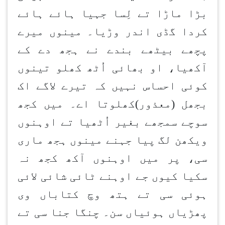
بڑا ماڑا تے لِسا جہیا ہائے ہائے
کردا گڈی اندر وڑیا۔ مینوں میرے
پچھے بیٹھے بندے نے ہجھ دے کے
آکھیا، او بھائی اُٹھ کھلو تینوں
کوئی احساس نہیں کہ تیرے لاگے اک
بجھل (معذور)کھلوتا اے۔ میں کجھ
سوچے سمجھے بغیر اُٹھیا تے اوہنوں
ویکھن لگ پیا جہنے مینوں ہجھ ماری
سی، پر میں اوہنوں آکھ کجھ نہ
سکیا کیوں جے اوہنے ٹائی شائی لائی
ہوئی سی تے ہتھ وچ کتاباں وی
پھڑیاں ہوئیاں سن۔ چنگا جنا سی تے