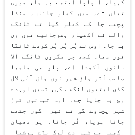
کہیا، آ چاچا ایتھے بہ جا، میری
تھاں تے۔ میں کھلو جاناں۔ منڈا
پچھے جا کے کھلو گیا تے ٹانگے
والے نے آکھیا، بھرجائیے توں وی
بہ جا۔ اوس نے ہُر ہُر ہُر کردے ٹانگا
ٹور دتا۔ کجھ چر مگروں ٹانگے آلا
سانوں آکھدا اے، چلو جی ماجھا
صاحب اُتر جاؤ شہر نوں جان آلی لال
گڈی ایتھوں لنگھے گی، تسیں اوہدے
وچ بہ جایا جے۔ اوہ تہانوں توڑ
شہر پچاوے گی تے فیر اگوں جتھے
جانا ہویا، ٹُر جانا۔ پر دھیان
رکھیا جے شہر دے لوک بڑے ہوشیار