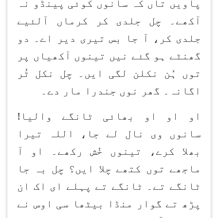
پاویں تاں کہ سانوں کوئی پینڈو نہ
آکھے۔ چل جلدی کر کرماں آلئیے
جلدی کر، آ جا بس تیری دیر اے۔ دو
گھنٹے ہو گئے نیں تینوں آکھیاں پر
توں ہُن نکلن لگی ایں۔ چل نکل ٹُر
اگانہ۔ گھر نوں جندرا مار دے۔
او او او بھائی ٹانگے والیا!
سانوں وی نال لے جا، اللہ تیرا
بھلا کرے، تینوں خُش رکھے۔ او آ
ماجھے توں کتھے چلا ایں؟ چل بہ جا
ٹانگے تے۔ ٹانگے تے پہلے ای اک ان
پڑھ تے گوار منڈا بیٹھا سی اوس نے