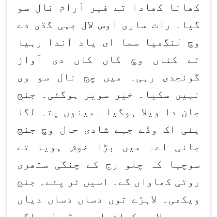
کھانا کھادا تے فیر آرام نال سو
گیا۔ رات ساری اوس لال جہی گڈی دے
وچ لنگھیا سما ای یاد آندا رہیا
تے کناں وچ کاں کاں دی آواز
گونجدی رہی۔ میں چج نال سو وی
نہیں سکیا۔ خیر سویر ہوگئی۔ جنج
جان دا ویلا ہوگیا۔ مینوں پتہ لگا
پئی اک وڈے جہے شادی حال وچ جنج
جانی اے۔ میں بڑا خوش ہویا تے
سوچیا کہ چلو رج کے چنگی ستھری
روٹی کھاواں گے۔ اسیں ٹر پئے۔ جنج
ویکھی۔ لاہڑے توں دساں دساں دیاں
دو ویلاں کرائیاں۔ ڈھول اگے