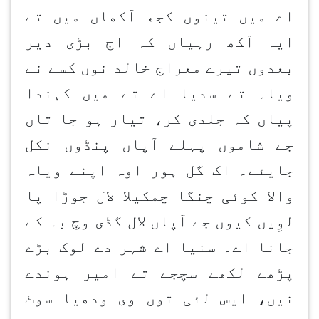
اے میں تینوں کجھ آکھاں میں تے
ایہ آکھ رہیاں کہ اج بڑی دیر
بعدوں تیرے معراج خالد نوں کسے نے
ویاہ تے سدیا اے تے میں کہندا
پیاں کہ جلدی کر، تیار ہو جا تاں
جے شاموں پہلے آپاں پنڈوں نکل
جایئے۔ اک گل ہور اوہ اپنے ویاہ
والا کوئی چنگا چمکیلا لال جوڑا پا
لوِیں کیوں جے آپاں لال گڈی وچ بہ کے
جانا اے۔ سنیا اے شہر دے لوک بڑے
پڑھے لکھے سچجے تے امیر ہوندے
نیں، ایس لئی توں وی ودھیا سوٹ