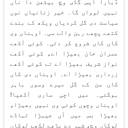
دُبارا ایس گڈی وچ بیٹھن دا ناں
نہیں لوواں گا۔ خیر زنانیاں نوں
سیاست دی گل کردیاں ویکھ کے بندے
کتھے پچھے رہن والے سی۔ اوہناں وی
کاں کاں شروع کر دتی۔ کوئی آکھے
عمران خان بھیڑا اے، کوئی آکھے
نواز شریف بھیڑا اے تے کوئی آکھے
زرداری بھیڑا اے۔ اوہناں دی کاں
کاں سن کے گل میرے وسوں باہر
ہوگئی۔ میں اچی ساری آکھیا!
اوہناں وچوں کوئی وی نہیں بھیڑا،
بھیڑا بس میں آں جیہڑا تہاڈے
لوکاں وچ، شہر دے پڑھے لکھے لوکاں