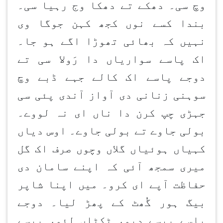
وچ سی۔ دھکے تے دھکا وج رہیا سی۔
بندا کسے نوں کجھ کہن جوگا وی
نہیں کہ بھائی تھوڑا اگے ہو جا۔
اک پاسے سواریاں دا رَولا سی تے
دوجے پاسے اک کالے جہے ڈبے وچ
سوہنی زنانی دی آواز آندی پئی سی
جہڑی چپ کرن دا ناں ای نہ لووے۔
بولی جاوے تے بولی جاوے۔ اوس دیاں
کہیاں ہوئیاں گلاں وچوں صرف اک گل
میری سمجھ آئی کہ اپنے سامان دی
حفاظت آپے ای کرو۔ میں اپنا شاپر
بیگ ہور گُھٹ کے پھڑ لیا۔ دوجے
پاسے پیسے دیو، ٹکٹاں لئو، پیسے