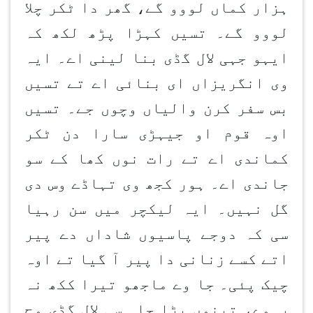
ہزار کماں لووو گے، گھر دا ٹکر چلا
لووو گے۔ تسیں کہڑا پڑھ لکھ کہ
ایہو جہی لال گڈی بنا لینی اے۔ ایہ
وی انگریزاں ای بنائی اے تے تسیں
بس سفر کرن والیاں وچوں جے۔ تسیں
اوہ قوم او جیہڑی سارا دن ٹکر
کماندی اے تے رات نوں کھا کے سو
جاندی اے۔ ہور کجھ وی تہاڈے وس دی
گل نہیں۔ ایہ لیکچر میں سن رہیا
سی کہ دوجے پاسیوں شاداں دے پیر
اتے کسے زنانی دا پیر آ گیا تے اوہ
چیک پئی۔ جا وے ماجھو تیرا ککھ نہ
رہوے، تینوں بڑا چاہ سی لال گڈی وچ