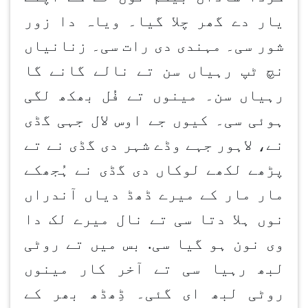
یار دے گھر چلا گیا۔ ویاہ دا زور
شور سی۔ مہندی دی رات سی۔ زنانیاں
نچ ٹپ رہیاں سن تے نالے گانے گا
رہیاں سن۔ مینوں تے فُل بھکھ لگی
ہوئی سی۔ کیوں جے اوس لال جہی گڈی
نے، لاہور جہے وڈے شہر دی گڈی نے تے
پڑھے لکھے لوکاں دی گڈی نے ہُجھکے
مار مار کے میرے ڈھڈ دیاں آندراں
نوں ہلا دتا سی تے نال میرے لک دا
وی نون ہو گیا سی. بس میں تے روٹی
لبھ رہیا سی تے آخر کار مینوں
روٹی لبھ ای گئی۔ ڈِھڈھ بھر کے