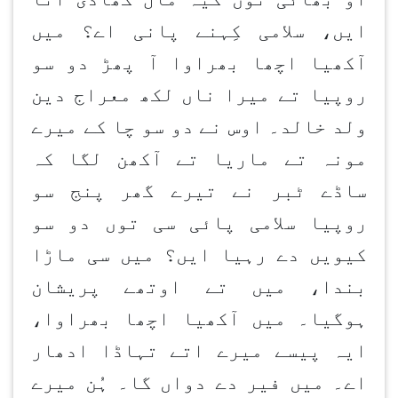
ایں، سلامی کِہنے پانی اے؟ میں
آکھیا اچھا بھراوا آ پھڑ دو سو
روپیا تے میرا ناں لکھ معراج دین
ولد خالد۔ اوس نے دو سو چا کے میرے
مونہ تے ماریا تے آکھن لگا کہ
ساڈے ٹبر نے تیرے گھر پنج سو
روپیا سلامی پائی سی توں دو سو
کیویں دے رہیا ایں؟ میں سی ماڑا
بندا، میں تے اوتھے پریشان
ہوگیا۔ میں آکھیا اچھا بھراوا،
ایہ پیسے میرے اتے تہاڈا ادھار
اے۔ میں فیر دے دواں گا۔ ہُن میرے