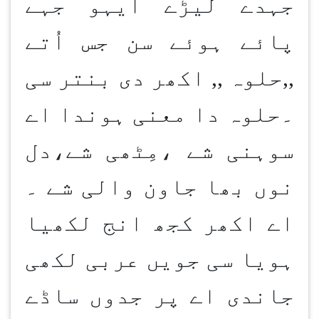
جہدے لیڑے ایہو جہے
پائے ہوئے سن جس اُتے
,,حلوہ ,, اکھر دی بنتر سی
۔حلوہ دا معنی ہوندا اے
سوہنی شے ،مِٹھی شے،دل
نوں بھا جاون والی شے ۔
اے اکھر کجھ انج لکھیا
ہویا سی جویں عربی لکھی
جاندی اے پر جدوں ساڈے