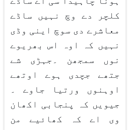
ہونا چاہیدا سی اے ساڈے
کلچر دے وچ نہیں ساڈے
معاشرے دی سوچ اینی وڈی
نہیں کہ اوہ اس بھریوے
نوں سمجھن ۔جہڑی شے
جتھے جچدی ہوے اوتھے
اوہنوں ورتیا جاوے ۔
جیویں کہ پنجابی اکھان
وی اے کہ کھائیے من