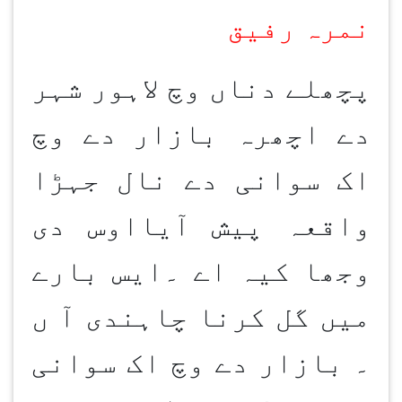
نمرہ رفیق
پچھلے دناں وچ لاہور شہر
دے اچھرہ بازار دے وچ
اک سوانی دے نال جہڑا
واقعہ پیش آیاا
و
س دی
وجھا کیہ اے ۔ایس بارے
میں گل کرنا چاہندی آ ں
۔ بازار دے وچ اک سوانی