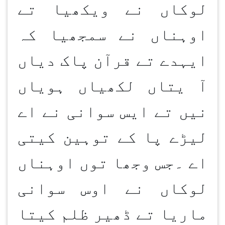
لوکاں نے ویکھیا تے
اوہناں نے سمجھیا کہ
ایہدے تے قرآن پاک دیاں
آ یتاں لکھیاں ہویاں
نیں تے ایس سوانی نے اے
لیڑے پا کے توہین کیتی
اے ۔جس وجھا توں اوہناں
لوکاں نے اوس سوانی
ماریا تے ڈھیر ظلم کیتا