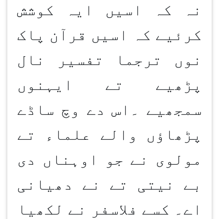
نہ کہ اسیں ایہ کوشش
کرئیے کہ اسیں قرآن پاک
نوں ترجما تفسیر نال
پڑھیے تے ایہنوں
سمجھیے ۔اس دے وچ ساڈے
پڑھاؤں والے علماء تے
مولوی نے جو اوہناں دی
بے نیتی تے نے دھیانی
اے۔ کسے فلاسفر نے لکھیا