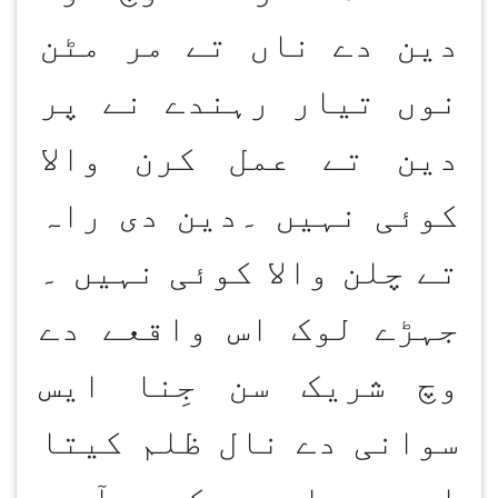
دین دے ناں تے مر مٹن
نوں تیار رہندے نے پر
دین تے عمل کرن والا
کوئی نہیں ۔دین دی راہ
تے چلن والا کوئی نہیں ۔
جہڑے لوک اس واقعے دے
وچ شریک سن جِنا ایس
سوانی دے نال ظلم کیتا
اوہ بھاویں کدے آ پ