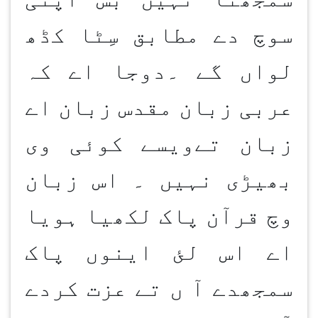
سوچ دے مطابق سِٹا کڈھ
لواں گے ۔دوجا اے کہ
عربی زبان مقدس زبان اے
زبان تےویسے کوئی وی
بھیڑی نہیں ۔ اس زبان
وچ قرآن پاک لکھیا ہویا
اے اس لئ اینوں پاک
سمجھدے آ ں تے عزت کردے