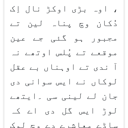
، اوہ بڑی اوکڑ نال اِک
دُکان وچ پناہ لین تے
مجبور ہو گئی جے عین
موقعے تے پُلس اوتھے نہ
آ ندی تے اوہناں بے عقل
لوکاں نے ایس سوانی دی
جان لے لینی سی ۔ایتھے
لوڑ ایس گل دی اے کہ
ساڈے معاشرے دے وچ لوک