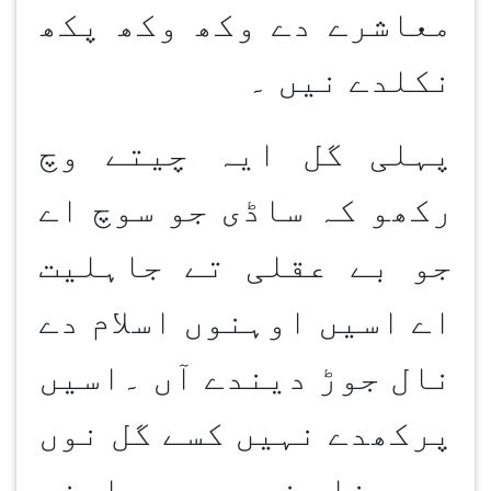
معاشرے دے وکھ وکھ پکھ
نکلدے نیں ۔
پہلی گل ایہ چیتے وچ
رکھو کہ ساڈی جو سوچ اے
جو بے عقلی تے جاہلیت
اے اسیں اوہنوں اسلام دے
نال جوڑ دیندے آں ۔اسیں
پرکھدے نہیں کسے گل نوں
سمجھنا نہیں بس اپنی