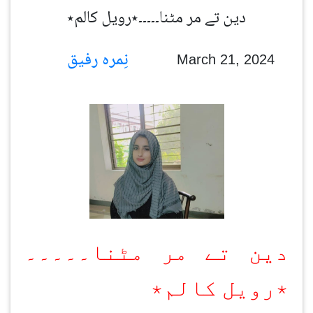
دین تے مر مٹنا۔۔۔۔۔٭رویل کالم٭
نِمرہ رفیق
March 21, 2024
دین تے مر مٹنا۔۔۔۔۔
٭رویل کالم٭