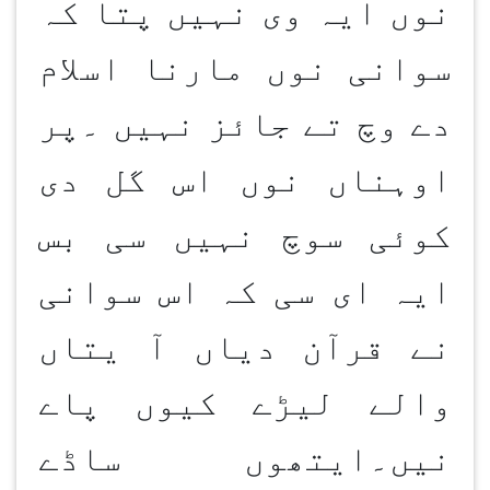
نوں ایہ وی نہیں پتا کہ
سوانی نوں مارنا اسلام
دے وچ تے جائز نہیں ۔پر
اوہناں نوں اس گل دی
کوئی سوچ نہیں سی بس
ایہ ای سی کہ اس سوانی
نے قرآن دیاں آ یتاں
والے لیڑے کیوں پاے
نیں۔ایتھوں ساڈے