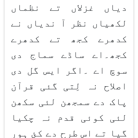
دیاں غزلاں تے نظماں
لکھیاں نظر آ ندیاں نے
کدھرے کجھ تے کدھرے
کجھ۔اے ساڈے سماج دی
سوچ اے ۔اگر ایس گل دی
اصلاح نہ لِتی گئی قرآن
پاک دے سمجھن لئی سکھن
لئی کوئی قدم نہ چکیا
گیا تے اس طرح دے کئ ہور