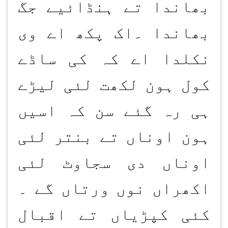
بھاندا تے ہنڈائیے جگ
بھاندا ۔اک پکھ اے وی
نکلدا اے کہ کی ساڈے
کول ہون لکھت لئی لیڑے
ہی رہ گئے سن کہ اسیں
ہون اوناں تے بنتر لئی
اوناں دی سجاوٹ لئی
اکھراں نوں ورتاں گے ۔
کئی کپڑیاں تے اقبال