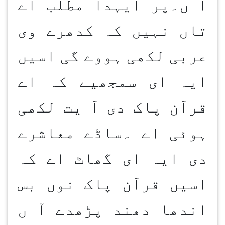
آ ں۔پر ایہدا مطلب اے
تاں نہیں کہ کدھرے وی
عربی لکھی ہووے گی اسیں
ایہ ای سمجھیے کہ اے
قرآن پاک دی آ یت لکھی
ہوئی اے ۔ساڈے معاشرے
دی ایہ ای گھاٹ اے کہ
اسیں قرآن پاک نوں بس
اندھا دھند پڑھدے آ ں