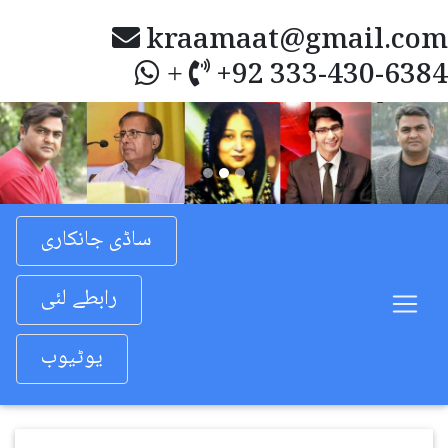
kraamaat@gmail.com
+92 333-430-6384
+
Previous
Nex
ساڈی جانکاری
رابطے لئی
یوٹیوب