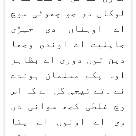
لوکاں دی جو چھوٹی سوچ
اے اوہناں دی جہڑی
جاہلیت اے اوندی وجھا
دین توں دوری اے بظاہر
اوہ پکے مسلمان ہوندے
نے ۔تے تیجی گل اے کہ اس
وچ غلطی کجھ سوانی دی
وی اے اونوں اے پتا