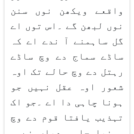
واقعے ویکھن نوں سنن
نوں لبھن گے ۔اس توں اے
گل ساہمنے آ ندے اے کہ
ساڈے سماج دے وچ ساڈے
رہتل دے وچ حالے تک اوہ
شعور اوہ عقل نہیں جو
ہونا چاہی دا اے ۔جو اک
تہذیب یافتا قوم دے وچ
ہونیا چاہی دیاں نے ۔