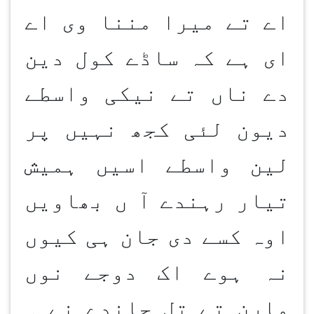
اے تے میرا مننا وی اے
ای ہے کہ ساڈے کول دین
دے ناں تے نیکی واسطے
دیون لئی کجھ نہیں پر
لین واسطے اسیں ہمیش
تیار رہندے آ ں بھاویں
اوہ کسے دی جان ہی کیوں
نہ ہوے اک دوجے نوں
مارن تے تل جاندے نے ۔