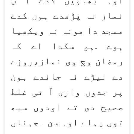
نماز نہ پڑھدے ہون کدے
مسجد دا مونہ نہ ویکھیا
ہوے .ہو سکدا اے کہ
رمضان وچ وی نماز،روزے
دے نیڑے نہ جاندے ہون
پر جدوں واری آ ئی غلط
صحیح دی تے اودوں سبھ
توں پہلے اوہ سن ۔جہناں