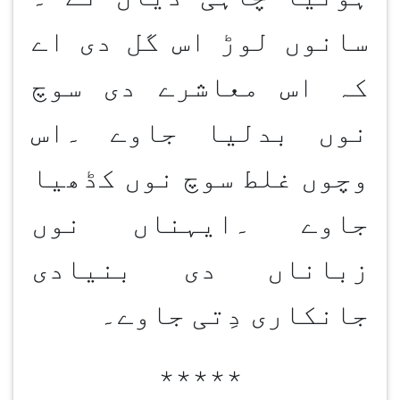
سانوں لوڑ اس گل دی اے
کہ اس معاشرے دی سوچ
نوں بدلیا جاوے ۔اس
وچوں غلط سوچ نوں کڈھیا
جاوے ۔ایہناں نوں
زباناں د
ی
بنیادی
جانکاری دِتی جاوے۔
٭٭٭٭٭