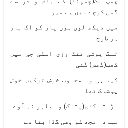
چھپ لک(چھپنا) کے بام و در سے
گلی کوچے میں ہے میر
میں دیکھ لوں ہوں یار کو اک بار
ہر طرح
تنگ پوشی تنگ رزی اسکی جی میں
کھب(گھس) گئی
کیا ہی وہ محبوب خوش ترکیب خوش
پوشاک تھا
اڑاتا گڈی(پتنگ) وہ باہر نہ آوے
مبادا مجھ کو بھی گڈا بنا دے