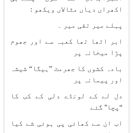
اکھراں دیاں مثالاں ویکھو :
پہلے میر تقی میر ۔
ابر اٹھا تھا کعبہ سے اور جھوم
پڑا میخانہ پر
بادہ کشوں کا جھرمٹ ”ہیگا“ شیشہ
اور پیمانہ پر
دل لے کے لونڈے دلی کے کب کا
“پچا'' گئے
اب ان سے کھائی پی ہوئی شے کیا