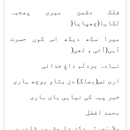
فلک دشمن میری پھجبہ
لکایا(چھپایا
)
میرا سکھ دیکھ اس کوں حسرت
آہی(آئی ، تھی
)
نہادہ بردلم داغِ جدائی
اری نس(بھاگ) دن بتاو بوچھ ہاری
خبر پہہ کی نیاہی ہای ہاری
محمد افضل
ملا نصرتی دکن دا مشہور شاعر سی