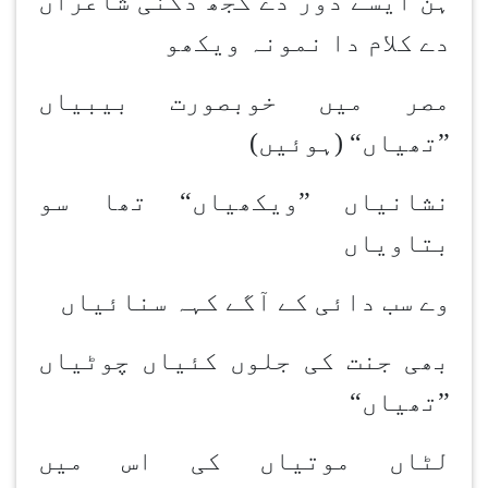
ہن ایسے دور دے کجھ دکنی شاعراں
دے کلام دا نمونہ ویکھو
مصر میں خوبصورت بیبیاں
”تھیاں“ (ہوئیں)
نشانیاں ”ویکھیاں“ تھا سو
بتاویاں
وے سب دائی کے آگے کہہ سنائیاں
بھی جنت کی جلوں کئیاں چوٹیاں
”تھیاں
“
لٹاں موتیاں کی اس میں