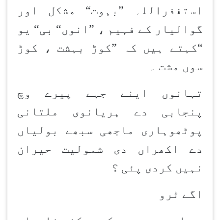
استغفراللہ ”بہوت“ مشکل اور
گوالیار کے فہیم ، ”انوں“ بی“ یو
“کہتے ہیں کہ ”کوڑ بہشت ، کوڑ
سوں مشت ۔
تہانوں اینے جہے پیرے وچ
پنجابی دے ہریانوی ملتانی
پوٹھوہاری ماجھی سبھے بولیاں
دے اکھراں دی شمولیت حیران
نہیں کردی پئی ؟
اگے ٹرو