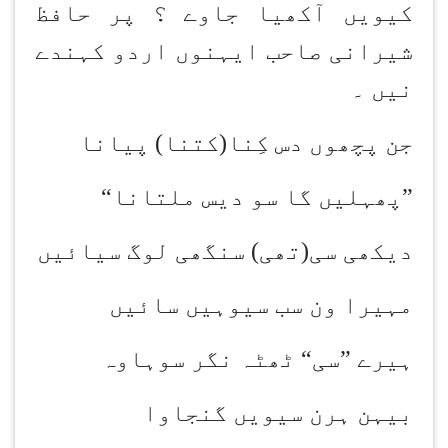
کیویں آکھیا جاوے ؟ پر حافظ
شیرانی صاحب ایہنوں اردو کہندے
نیں ۔
جن پچھوں دس کِنا(کتنا) پیانا
”
پھہلیں گا سو دیس ملتانا
“
دیکھی سی(تھی) سنگھی لوگ سیائیں
مہیرا ون سب سیوہیں سائیں
ہیرے ”سی“ ٹھٹہ نگر سوہاوہ
بیہن ہرن سیویں گنجاوا