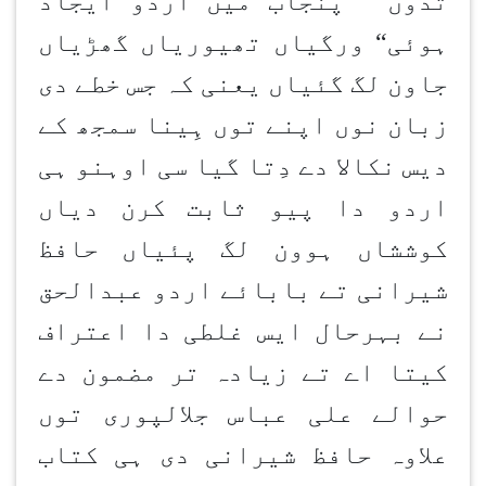
تدوں ” پنجاب میں اردو ایجاد
ہوئی“ ورگیاں تھیوریاں گھڑیاں
جاون لگ گئیاں یعنی کہ جس خطے دی
زبان نوں اپنے توں ہِینا سمجھ کے
دیس نکالا دے دِتا گیا سی اوہنو ہی
اردو دا پیو ثابت کرن دیاں
کوششاں ہوون لگ پئیاں حافظ
شیرانی تے بابائے اردو عبدالحق
نے بہرحال ایس غلطی دا اعتراف
کیتا اے تے زیادہ تر مضمون دے
حوالے علی عباس جلالپوری توں
علاوہ حافظ شیرانی دی ہی کتاب