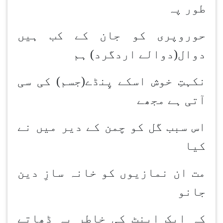
طور پہ
حوروپری کو جان کے کب ہیں
دوال(دوالے اردگرد) ہم
نکہتِ خوش اسکے پِنڈے(جسم) کی سی
آتی ہے مجھے
اس سبب گل کو چمن کے دیر میں نے
کیا
مت ان نمازیوں کو خانہ سازِ دین
جانو
کہ ایک اینٹ کی خاطر یہ ڈھاتے