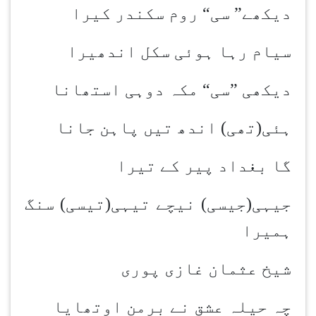
دیکھے” سی“ روم سکندر کیرا
سیام رہا ہوئی سکل اندھیرا
دیکھی ”سی“ مکہ دوہی استھانا
ہئی(تھی) اندھ تیں پاہن جانا
گا بغداد پیر کے تیرا
جیہی(جیسی) نیچے تیہی(تیسی) سنگ
ہمیرا
شیخ عثمان غازی پوری
چہ حیلہ عشق نے برمن اوتھایا