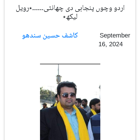
اردو وچوں پنجابی دی چھانٹی۔۔۔۔۔۔٭رویل
لیکھ٭
کاشف حسین سندھو
September
16, 2024