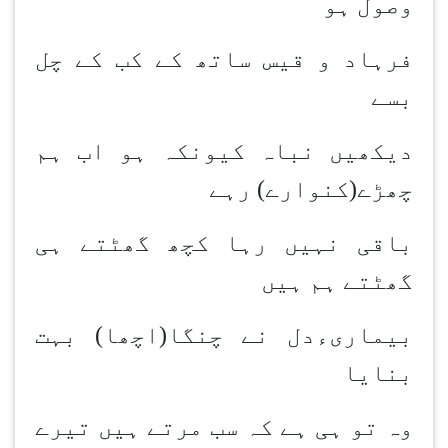
وصول ہو
فرہاد و قیس ساتھ کے کب کے چل
بسے
دیکھیں نباہ کیونکہ ہو اب ہم
چھڑے(کنوارے) رہے
باقی نہیں رہا کچھ گھٹتے ہی
گھٹتے ہم ہیں
بیماریءدل نے چنگا(اچھا) بہت
بنایا
وہ تو ہی ہے کہ سب مرتے ہیں تیرے