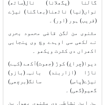
گالنا (پگھلانا) نال(ساتھ)
نواں(نیا) ناٹھنا(بھاگنا) نیڑے
(قریب) ہور (اور) ۔
مثنوی من لگن قاضی محمود بحری
نے لکھی سی اوہدے وچ وی پنجابی
اکھراں دی کثرت ویکھو ۔
دیوا(چراغ) کوڑ (جھوٹ)آکھے (کہے)
ناڑا (ازاربند) بانہہ(بازو)
نیڑے(پاس) سانگ(برچھی)
گھیو(گھی) ۔
ہن ابن نشاطی دی مثنوی پھول بن