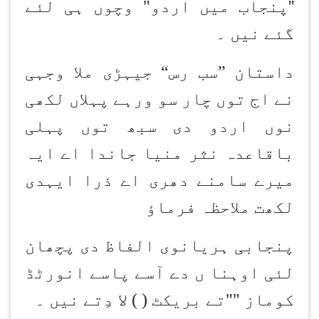
''پنجاب میں اردو" وچوں ہی لئے
گئے نیں ۔
داستان ”سب رس“ جیہڑی ملا وجہی
نے اج توں چار سو ورہے پہلاں لکھی
نوں اردو دی سبھ توں پہلی
باقاعدہ نثر منیا جاندا اے ایہ
میرے سامنے دھری اے ذرا ایہدی
لکھت ملاحظہ فرماؤ
پنجابی ہریانوی الفاظ دی پچھان
لئی اوہنا ں دے آسے پاسے انورٹڈ
کوماز ""تے بریکٹ ( ) لا دِتے نیں ۔