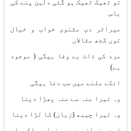
تو ٹھیک ٹھیک ہو گئی دلہن پنے کی
باس
میراثر دی مثنوی خواب و خیال
توں کجھ مثالاں
مرد کی ذات بے وفا ہیگی ( موجود
ہے)
انکے ملنے میں سب دغا ہیگی
وہ تیرا منہ سے منہ بِھڑا دینا
وہ تیرا جِیبھ (زبان) کا لڑا دینا
اردو زبان وچوں پنجابی اکھراں