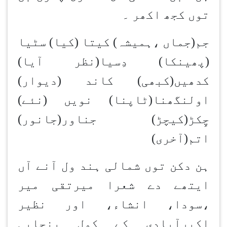
توں کجھ اکھر ۔
جم(جماں ،ہمیشہ) کیتا (کیا) سٹیا
(پھینکا) دِسیا(نظر آیا)
کدھیں(کبھی) کاند (دیوار)
اولنگھنا(ٹاپنا) نویں (نئے)
چِکڑ(کیچڑ) جناور(جانور)
اتم(آخری)
ہن دکن توں شمالی ہند ول آنے آں
ایتھے دے شعرا میرتقی میر
،سودا، انشاء، اور نظیر
اکبرآبادی کے کول پنجابی