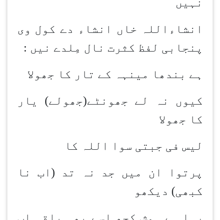
نہیں
انشاءاللہ خاں انشاء دے کول وی
پنجابی لفظ کثرت نال مِلدے نیں :
ہے بندھا مینہہ کے تار کا جھولا
کیوں نہ لے جھونٹے(جھولے) یار
کا جھولا
لیس فی جبتی سوا اللہ کا
پرتوا ان میں جد نہ تد (اب نا
کبھی) دیکھو
رہا ہے ہوش کچھ اسے بھی باقی اب