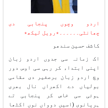
اردو وچوں پنجابی دی
چھانٹی۔۔۔۔۔۔٭رویل لیکھ٭
کاشف حسین سندھو
اک زمانہ سی جدوں اردو زبان
اپنی ابتداء کر رہی سی اوس دور
وچ اردو زبان برصغیر دی مقامی
بولیاں دے اکھراں نال بھری
ہوئی سی خاص کر پنجابی تے
ہریانوی (اسیں دوواں نوں اکٹھا