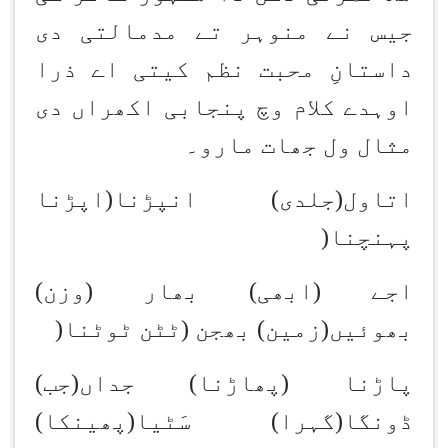
جیس نے منوہر تے مدمالتی دی
داستانِ محبت نظم کیتی اے ذرا
اوہدے کلام وچ پنجابی اکھراں دی
مثال ول جھات مارو۔
اتاول(جلدی) انپڑنا(اپڑنا
پہنچنا
)
اجے (ابھی) بھار (وزن)
بھوئیں(زمین) بھجن (ٹٹن ٹوٹنا
)
پاڑنا (پھاڑنا) جداں(جب)
ڈونگا(گہرا) سَٹیا(پھینکا)