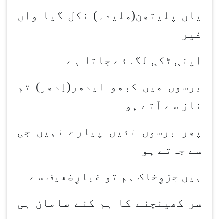
یاں پلیتھن(ملیدہ) نکل گیا واں
غیر
اپنی ٹکی لگائے جاتا ہے
برسوں میں کبھو ایدھر(اِدھر) تم
ناز سے آتے ہو
پھر برسوں تئیں پیارے نہیں جی
سے جاتے ہو
ہیں جزوِخاک ہم تو غبارِضعیف سے
سر کھینچنے کا ہم کنے سامان ہی