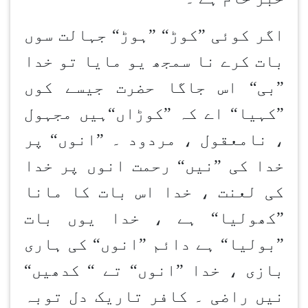
اگر کوئی ”کوڑ“ ”ہوڑ“ جہالت سوں
بات کرے نا سمجھ یو مایا تو خدا
”بی“ اس جاگا حضرت جیسے کوں
”کہیا“ اے کہ ”کوڑاں“ہیں مجہول
، نامعقول ، مردود ۔ ”انوں“ پر
خدا کی ”نیں“ رحمت انوں پر خدا
کی لعنت ، خدا اس بات کا مانا
”کھولیا“ ہے ، خدا یوں بات
”بولیا“ ہے دائم ”انوں“ کی ہاری
بازی ، خدا ”انوں“ تے “ کدھیں“
نیں راضی ۔ کافر تاریک دل توبہ