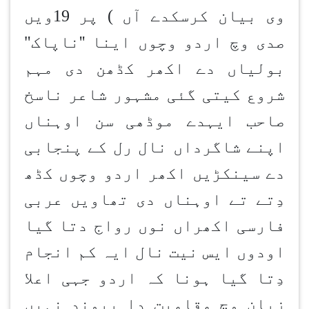
وی بیان کرسکدے آں ) پر 19ویں
صدی وچ اردو وچوں اینا ''ناپاک"
بولیاں دے اکھر کڈھن دی مہم
شروع کیتی گئی مشہور شاعر ناسخ
صاحب ایہدے موڈھی سن اوہناں
اپنے شاگرداں نال رل کے پنجابی
دے سینکڑیں اکھر اردو وچوں کڈھ
دِتے تے اوہناں دی تھاویں عربی
فارسی اکھراں نوں رواج دتا گیا
اودوں ایس نیت نال ایہ کم انجام
دِتا گیا ہونا کہ اردو جہی اعلا
زبان وچ مقامیت دا پیوند نہیں