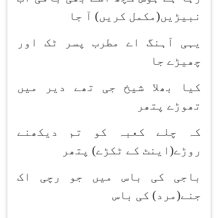
نبیڑیں(مکمل کریں) آ جا
یہی آہنگ اے مطرب پسر ٹک اور
چھیڑے جا
کیا بھلا شیخ جی تھے دیر میں
تھوڑے پتھر
کہ چلے کعبہ کو تم دیکھنے
روڑے(اینٹ کے ٹکڑے) پتھر
باجی کی باس میں جو رچی اک
جنے(مرد) کی باس