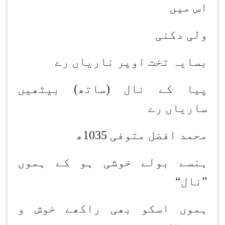
اس میں
ولی دکنی
بسایہ تخت اوپر ناریاں رے
پیا کے نال (ساتھ) بیٹھیں
ساریاں رے
محمد افضل متوفی 1035ھ
ہنسے بولے خوشی ہو کے ہموں
”نال
“
ہموں اسکو بھی راکھے خوش و