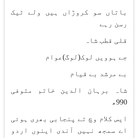
باتاں سو کروڑاں ہیں ولے ٹیک
رسن رہے
قلی قطب شاہ
جے ہوویں لوک(لوگ)عوام
بے مرشد بے قیام
شاہ برہان الدین خاتم متوفی
990ھ
ایس کلام وچ تے پنجابی بھری ہوئی
اے سمجھ نہیں آندی اینوں اردو