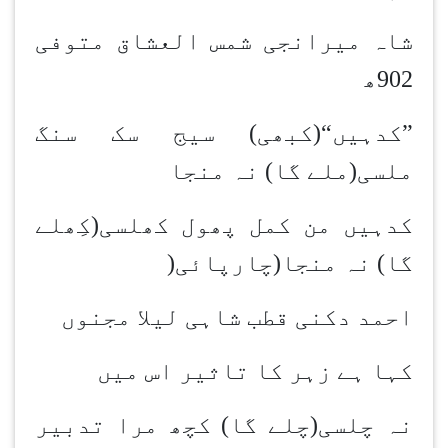
شاہ میرانجی شمس العشاق متوفی
902ھ
”
کدہیں“(کبھی) سیج سک سنگ
ملسی(ملے گا) نہ منجا
کدہیں من کمل پھول کھلسی(کِھلے
گا) نہ منجا(چارپائی
)
احمد دکنی قطب شاہی لیلا مجنوں
کہا ہے زہر کا تاثیر اس میں
نہ چلسی(چلے گا) کچھ مرا تدبیر