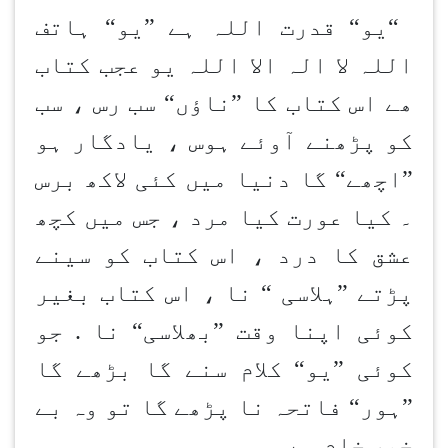
“
یو“ قدرت اللہ ہے ”یو“ ہاتف
اللہ لا الہ الا اللہ یو عجب کتاب
ھے اس کتاب کا ”ناؤں“ سب رس ، سب
کو پڑھنے آوئے ہوس ، یادگار ہو
”اچھے“ گا دنیا میں کئی لاکھ برس
۔ کیا عورت کیا مرد ، جس میں کچھ
عشق کا درد ، اس کتاب کو سینے
پڑتے ”ہلاسی “ نا ، اس کتاب بغیر
کوئی اپنا وقت ”بھلاسی“ نا . جو
کوئی ”یو“ کلام سنے گا بڑھے گا
”ہور“ فاتحہ نا پڑھے گا تو وہ بے
خبر خام ہے ۔