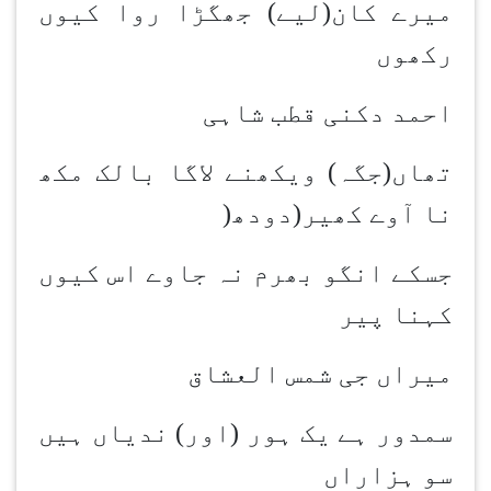
میرے کان(لیے) جھگڑا روا کیوں
رکھوں
احمد دکنی قطب شاہی
تھاں(جگہ) ویکھنے لاگا بالک مکھ
نا آوے کھیر(دودھ
)
جسکے انگو بھرم نہ جاوے اس کیوں
کہنا پیر
میراں جی شمس العشاق
سمدور ہے یک ہور (اور) ندیاں ہیں
سو ہزاراں