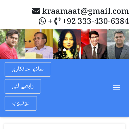
kraamaat@gmail.com
+92 333-430-6384
+
Previous
Nex
ساڈی جانکاری
رابطے لئی
یوٹیوب