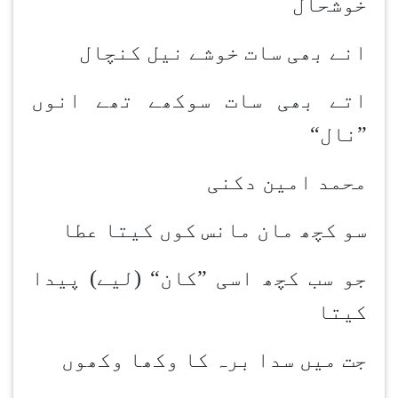
خوشحال
انے بھی سات خوشے نیل کنچال
اتے بھی سات سوکھے تھے انوں
”نال
“
محمد امین دکنی
سو کچھ مان مانس کوں کیتا عطا
جو سب کچھ اسی ”کان“ (لیے) پیدا
کیتا
جت میں سدا برہ کا وکھا وکھوں