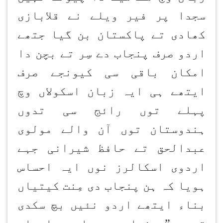
سجدا پر فیر ویلے نے قلابازی
کھادی تے پاکستان بن گیا جتھے
اردو صرف پنجاب دے سِر تے بچن دا
امکان باقی سی کیونجے صرف
ایتھے ہی ایہ زبان اسکولاں وچ
پہلے توں رائج سی تدوں
ہندوستان توں آن والے مولوی
عبدالحق تے حافظ شیرانی جہے
اردوی اسکالرز نوں ایہ احساس
ہویا کہ ہن پنجاب دی مِنت کیتیاں
بناء ایتھے اردو نئیں بچ سکدی