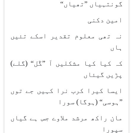
گونتہیاں ”تھیاں
“
امین دکنی
نہ تھی معلوم تقدیر اسکے تئیں
ہاں
کہ کیا کیا مشکلیں آ ”گَل“ (گلے)
پڑیں گیئاں
ایسا کیرا کرب نرا کہیں جے توں
”ہوسی“ (ہوگا) سورا
مان راکھ مرشد ملاوے جس ہے گیاں
سپورا