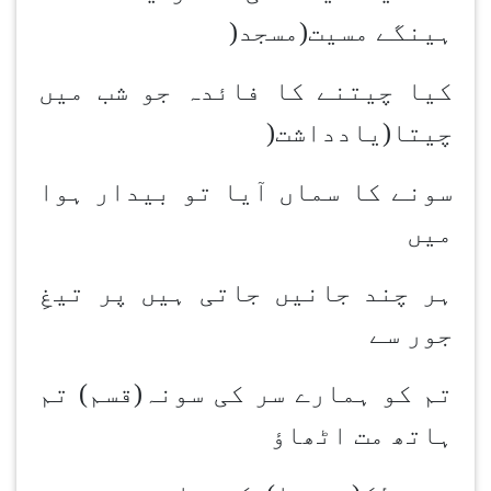
ہینگے مسیت(مسجد
)
کیا چیتنے کا فائدہ جو شب میں
چیتا(یادداشت
)
سونے کا سماں آیا تو بیدار ہوا
میں
ہر چند جانیں جاتی ہیں پر تیغِ
جور سے
تم کو ہمارے سر کی سونہ(قسم) تم
ہاتھ مت اٹھاؤ