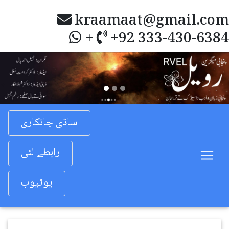
kraamaat@gmail.com
+92 333-430-6384
+
Previous
Nex
ساڈی جانکاری
رابطے لئی
یوٹیوب