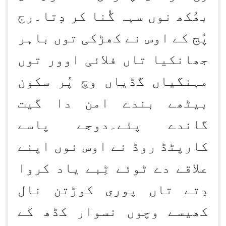
بھُکھ نوں سہہ گُنا کر دِتا۔رج
پُج کے اوس نے کھڑکی توں باہر
جھانکیا تاں فلائی اوور توں
مہنگیاں گڈیاں وچ پُر سکون
بیٹھے بندے امن دا گیت
گاندے پئے۔دوجے پاسے
کارپٹڈ روڈ نے اوس نوں اپنے
علاقے دے ٹوئے ٹِبے یاد کروا
دِتے تاں پوری کوڑتن نال
کھیسے وچوں نسوار کڈھ کے