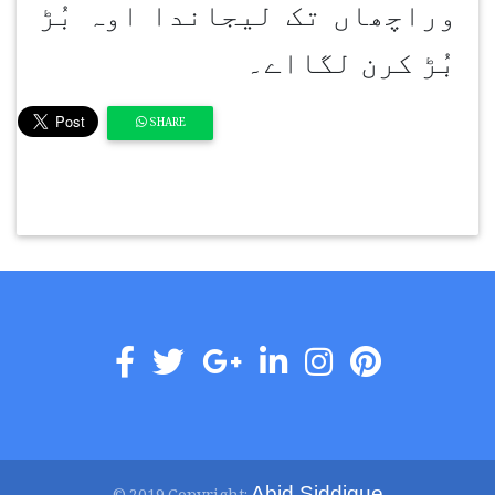
وراچھاں تک لیجاندا اوہ بُڑ
بُڑ کرن لگااے۔
SHARE
Abid Siddique