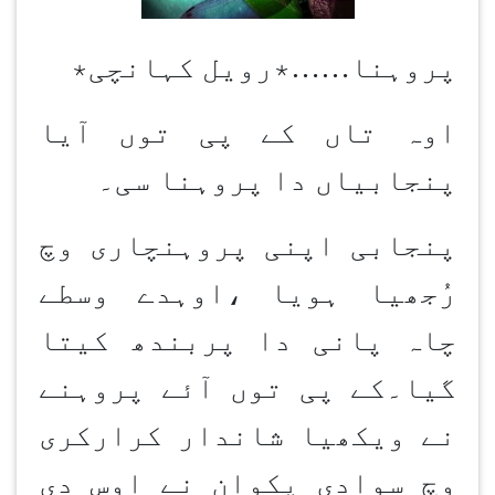
پروہنا
……
٭رویل کہانچی٭
اوہ تاں کے پی توں آیا
پنجابیاں دا پروہنا سی۔
پنجابی اپنی پروہنچاری وچ
رُجھیا ہویا ،اوہدے وسطے
چاہ پانی دا پربندھ کیتا
گیا۔کے پی توں آئے پروہنے
نے ویکھیا شاندار کرارکری
وچ سوادی پکوان نے اوس دی