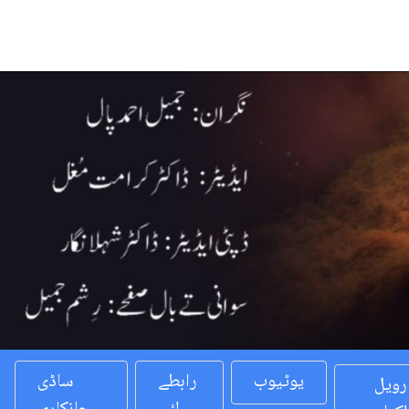
Previous
یوٹیوب
رابطے
ساڈی
رویل