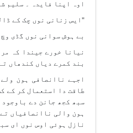
اوہ اپنا فایدہ ۔ سلیم شہ
"
ایس زنانی نوں چک کے ڈال
بے ہوش سوانی نوں گڈی وچ 
نیانا خورے جیندا کہ مری
بند کمرے دیاں کندھاں تے
اجہے ناانصافی ہون ولے 
طاقت دا استعمال کر کے کس
سبھ کجھ جانن دے باوجود ا
ہون والی ناانصافیاں تے ل
نازل ہوئی اوس نوں ای سبھ