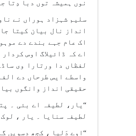
نوں ہمیشہ توں دبا دِتا 
سلیم شہزاد ہوراں نے ناول
انداز نال بیان کیتا جائ
اک عام جہے بندے دے موہو
اے کہ ڈائیلاگ اوس کردار 
لفظاں دا ورتارا وی ساڈے
واسطے ایس طرحاں دے الفا
حقیقی انداز وانگوں بیان
“
یار، لطیفہ اے بئی ۔ پتا
لطیفہ سنایا ۔ یار ، لوک 
“
اوے دَلیا ، کجھ دسویں گ