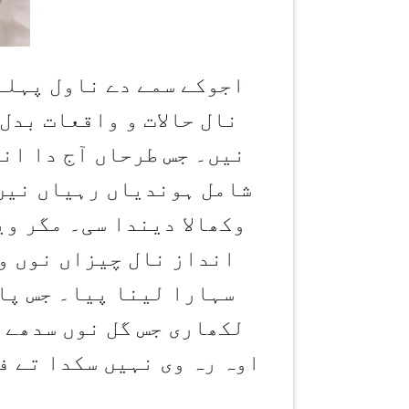
اجوکے سمے دے ناول پہلے
نال حالات و واقعات بدل
نیں۔ جس طرحاں آج دا ان
شامل ہوندیاں رہیاں نیں۔
وکھالا دیندا سی۔ مگر و
انداز نال چیزاں نوں وی
سہارا لینا پیا۔ جس پار
لکھاری جس گل نوں سدھے 
اوہ رہ وی نہیں سکدا تے ف