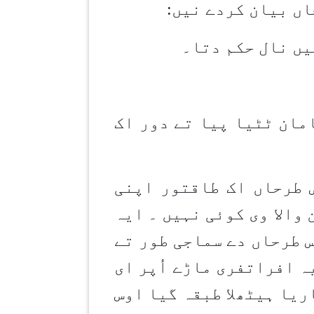
اں بیان کردے نیں
:
یں نال حکم دتا۔
مان ٹٹیا پیا تے دور اک
 طرحاں اک طاقتور اپنی
والا وی کوئی نہیں ۔ ایہ
س طرحاں دے سماجی طور تے
ہ افراتفری ماڑے اُپر ای
ریا ہیٹھلا طبقہ گیا اوس