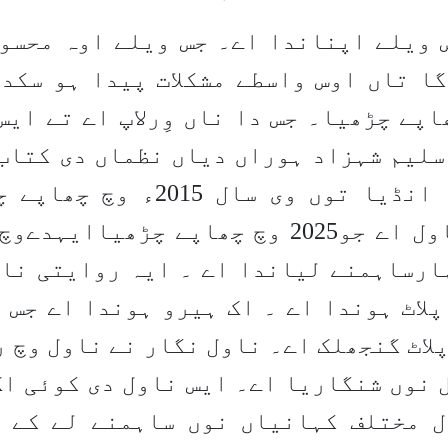
 ویلے اپناندا اے۔ جس ویلے اوہ محسو
ا تاں اوس واسطے مشکلات پیدا ہو سکد
ل 2025ء نوں چھاپے چڑھیا۔ جس دا ناں وِرلاپ اے 
 سلیم شہزاد ہوراں دیاں نظماں دی کتاب 
چیتناپرکاش ، لدھیانا، انڈیا 
شہزاد ہوراں داعلامتی ناول اے جو2025 وچ چ
ارساہمنے لیاندا اے ۔ ایہ روایتی نا
پلاٹ ہوندا اے ۔ اک ہیرو ہوندا اے جس 
پلاٹ گنجھلک اے۔ ناول نگار نے ناول وچ 
 نوں شنگاریا اے۔ ایس ناول دی کوئی اک
ل مختلف کہانیاں نوں ساہمنے لے کے آ