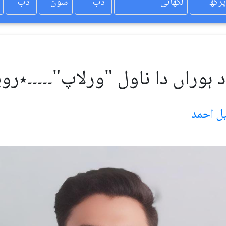
پرکھ
لکھائی
ادب
سون
ادب
ہوراں دا ناول "ورلاپ"۔۔۔۔۔٭روی