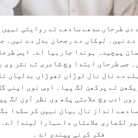
 دی طرحاں سدھے سادھے تے روایتی نہیں ن
 دے نیں۔ لوکاں دے رجحان بدل دے نیں۔ ج
سان پیچیدہ ہوندا جارہیا اے۔ ایس طرحا
 جس طرحاں ابتدا وچ شاعری تے نثر وی 
یلے دے نال نال لوڑاں تھوڑاں بدلیاں تا
کھن تے پرکھن لگ پیا۔ اوس نوں اپنی گل
وں ادب وچ علامتی پکھ وی نظر آون لگ پی
سادھے انداز نال بیان نہیں کر سکدا مگر
یر لکھاری علامتاں دا سہارا لیندا اے۔ 
فکر کرنی پیندی اے ۔