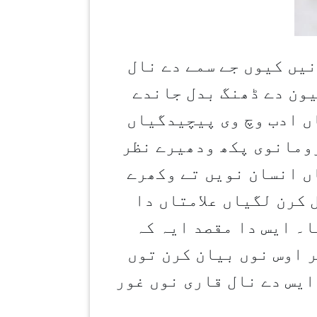
یں کیوں جے سمے دے نال
یون دے ڈھنگ بدل جاندے
ں ادب وچ وی پیچیدگیاں
رومانوی پکھ ودھیرے نظر
ں انسان نویں تے وکھرے
 کرن لگیاں علامتاں دا
ا۔ ایس دا مقصد ایہ کہ
 اوس نوں بیان کرن توں
ایس دے نال قاری نوں غور