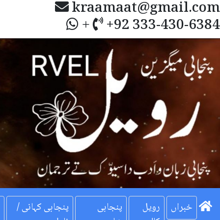
kraamaat@gmail.com
+92 333-430-6384
+
Next
خبراں
رویل
پنجابی
پنجابی کہانی /