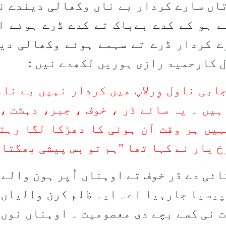
اں سارے کردار بے ناں وکھالی دیندے ن
ے ہو کے کدے بےباک تے کدے ڈرے ہوئے ا
ے کردار ڈرے تے سہمے ہوئے وکھالی دی
 کار
حمید رازی ہوریں لکھدے نیں
:
ابی ناول وِرلاپ میں کردار نہیں بے نا
ہیں ۔ یہ سائے ڈر ، خوف ، جبر، دہشت ،
یں ہر وقت اَن ہونی کا دھڑکا لگا رہت
 یار نے کہا تھا "ہم تو بس پیشی بھگتا
ئی دے ڈر خوف تے اوہناں اُپر ہون والے 
 پیسیا جارہیا اے۔ ایہ ظلم کرن والیاں 
ت نی کسے بچے دی معصومیت ۔ اوہناں نوں 