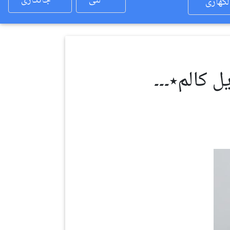
لئی
جانکاری
لکھاری
ل کالم٭۔۔۔