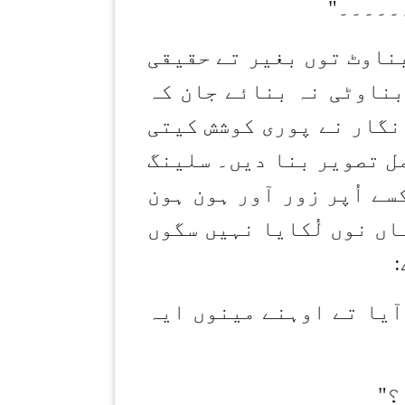
۔۔۔۔۔"
بناوٹ توں بغیر تے حقیقی
بناوٹی نہ بنائے جان کہ
نگار نے پوری کوشش کیتی
مل تصویر بنا دیں۔ سلینگ
ے اُپر زور آور ہون ہون
ں نوں لُکایا نہیں سگوں
:
آیا تے اوہنے مینوں ایہ
؟
"