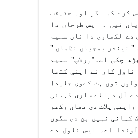
س کرے کہ اگر اوہ حقیقت
یاں نیں ۔ ایس طرحاں دا
تے ایس دے لکھاری دا ناں سلیم
" نیندر بھجیاں نظماں "
توں وی سال 2015ء وچ چھاپے چڑھ چکی اے۔"ورلاپ" سلیم
ھاپے چڑھیاایہدےوچ ناول کار نے اپنی کتھا
ولوں توں ہٹ کےوی جاپدا
دے آل دوالے ساری کہانی
روایتی پلاٹ دی تھاں وکھو
 کہانی نہیں بن دی سگوں
وندا اے۔ ایس ناول دے