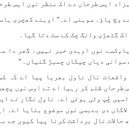
زاد ایس طرحاں دے اک منظر نوں ایس طرح
ے وچ پاؤ۔ سوہنی اے۔" اوہنے کھچری ہاس
اک گٹھڑی وانگ چک کے سٹ دتا گیا۔
ا،کسے نوں اوہدی خبر نہیں۔ گھر دا سا
 سوانی دیاں چیکاں چمبڑ گئیاں۔
"
واقعات نال ناول بھریا پیا اے کہ کس
 طرحاں ظلم کر رہیا اے تے اوس نوں پچھن 
سیں چُپ وٹی ہوئی اے۔ ناول نگار نے ای
اکاں دی بےبسی نوں موضوع بنایا اے۔ ای
 حالات نال برداشت کرنا پیا کیوں جے ما