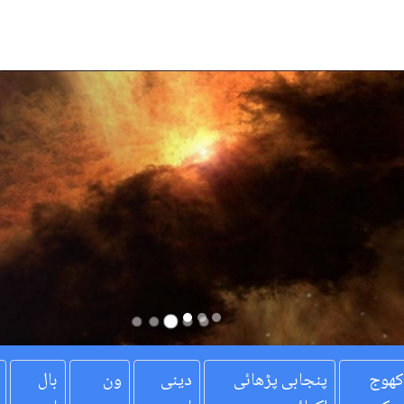
کھوج
پنجابی پڑھائی
دینی
ون
بال