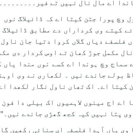
جاندا اے مال نال نہیں تے فیر۔۔۔۔۔۔۔۔۔
 وچ پورا جتن کیتا اے کہ ڈائیلاگ نوں 
ے کیتے وی کرداراں دے مطابق ڈائیلاگ 
ں فلسفے دیاں گلاں کروا دتیا جان ناول 
نال مکمل جوڑ کھان تے اوس کردار دی مک
 سماج وچ ہوندا اے کسے نوں مندا یاں کس
ظ بولے جاندے نیں ۔ لکھاری نے وی اوہنا
 کیتا اے۔ اک تھاں ناول نگار لکھدا اے
 اے اج مینوں لاہمیوں اک بیلی دا فون 
وی پتا نہیں کیہ کجھ گھڑی جاندے نیں۔
"
ا وی یاں آہدا فلسفہ ای سنائی رکھیں گا 