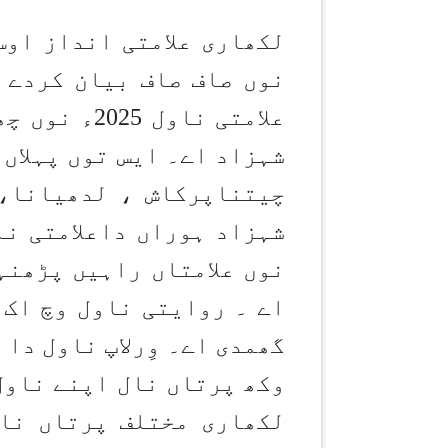
لکھاری علامتی انداز اوس
نوں صاف صاف بیان کردے گ
علامتی ناو
شہزاد اے۔ ایس توں پہلاں
نوں علامتاں راہیں پڑھنہ
اے ۔ روایتی ناول وچ اک 
گھمدی اے۔ وِرلاپ ناول دا 
وکھ پرتاں نال اپنے ناول
لکھاری مختلف پرتاں نا