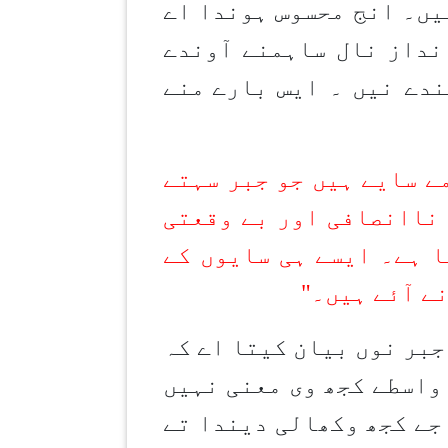
یں۔ انج محسوس ہوندا اے
نداز نال ساہمنے آوندے
ندے نیں ۔ ایس بارے
منے
مے سایے ہیں جو جبر سہتے
 ناانصافی اور بے وقعتی
ا ہے۔ ایسے ہی سایوں کے
نے آئے ہیں۔
"
جبر نوں بیان کیتا اے کہ
واسطے کجھ وی معنی نہیں
جے کجھ وکھالی دیندا تے