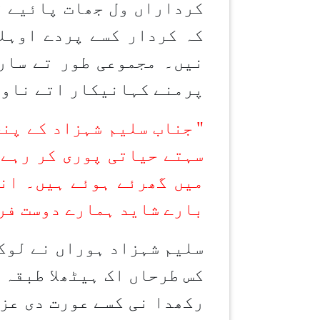
کرداراں ول جھات پائیے ت
کہ کردار کسے پردے اوہل
نیں۔ مجموعی طور تے سار
پرمنے کہانیکار اتے ناول
"
جناب سلیم شہزاد کے پنج
سہتے حیاتی پوری کر رہے 
میں گھرئے ہوئے ہیں۔ انہ
بارے شاید ہمارے دوست فرخ
سلیم شہزاد ہوراں نے لوکا
کس طرحاں اک ہیٹھلا طبقہ
رکھدا نی کسے عورت دی عز