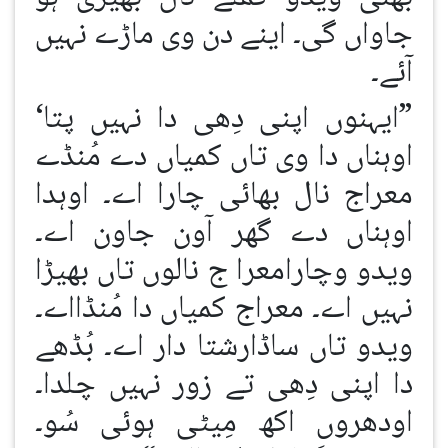
جاواں گی۔ اینے دن وی ماڑے نہیں
آئے۔
”ایہنوں اپنی دِھی دا نہیں پتا‘
اوہناں دا وی تاں کمیاں دے مُنڈے
معراج نال بھائی چارا اے۔ اوہدا
اوہناں دے گھر آون جاون اے۔
ویدو وچارامعرا ج نالوں تاں بھیڑا
نہیں اے۔ معراج کمیاں دا مُنڈااے۔
ویدو تاں ساڈارشتا دار اے۔ بُڈھے
دا اپنی دِھی تے زور نہیں چلدا۔
اودھروں اکھ مِیٹی ہوئی سُو۔