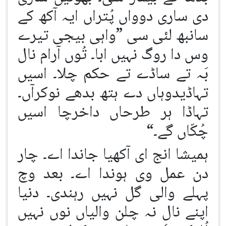
دی ساری دوواں پُتراں ایہ آکھ کے
سانبھ لئی سی ”واہی بیجی تیرے
وس دا روگ نہیں ابا۔ تُوں آرام نال
بَہ تے ساڈے تے حکم چلا۔ اسیں
تہاڈیدوہاں دے ہتھ بدھے نوکرآں۔
تہاڈا ہر طرحاں داخرچا اسیں
چُکّاں گے۔“
ہمیشا انج ای آکھیا جاندا اے۔ چار
دن عمل وی ہوندا اے۔ بعد وچ
پہلے والی گل نہیں رہندی۔ دنیا
اپنے نال نہ چلن والیاں نوں نہیں