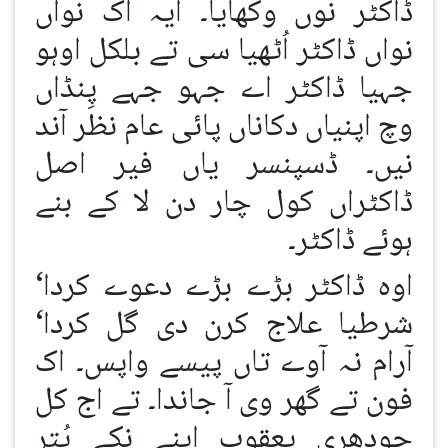
ڈاکٹر نوں وکھایا۔ ایہ اک نواں
نواں ڈاکٹر اُٹھیا سی تے بلکل اوہو
جہیا ڈاکٹر اے جہو جہے پِنڈاں
وچ اپنیاں دکاناں پائی عام نظر آند
نیں۔ ڈسپنسر یاں فیر اصل
ڈاکٹراں کول چار دن لا کے بنے
ہوئے ڈاکٹر۔
اوہ ڈاکٹر بڑے بڑے دعوے کردا‘
شرطیا علاج کرن دی گل کردا‘
آرام نہ آوے تاں پیسے واپس۔ اک
فون تے گھر وی آ جاندا۔ تے اج کل
چودھری یعقوب اپنے نِکے پُتر