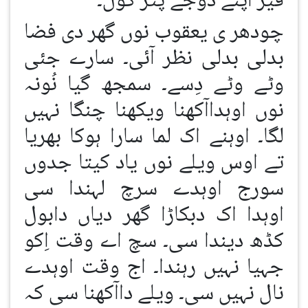
فیر اپنے دُوجے پُتر کول۔
چودھر ی یعقوب نوں گھر دی فضا
بدلی بدلی نظر آئی۔ سارے جئی
وٹے وٹے دِسے۔ سمجھ گیا نُونہ
نوں اوہداآکھنا ویکھنا چنگا نہیں
لگا۔ اوہنے اک لما سارا ہوکا بھریا
تے اوس ویلے نوں یاد کیتا جدوں
سورج اوہدے سرچ لہندا سی
اوہدا اک دبکاڑا گھر دیاں دابول
کڈھ دیندا سی۔ سچ اے وقت اِکو
جہیا نہیں رہندا۔ اج وقت اوہدے
نال نہیں سی۔ ویلے داآکھنا سی کہ