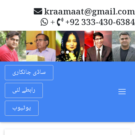
kraamaat@gmail.com
+92 333-430-6384
+
Previous
Nex
ساڈی جانکاری
رابطے لئی
یوٹیوب