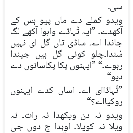
سی۔
ویدو کملے دے ماں پیو ہس کے
آکھدے۔ ”ایہ تُہاڈے واہوا آکھے لگ
جاندا اے۔ ساڈی تاں گل ای نہیں
سُندا۔چلو کوئی گل ہیں جیندا
رہوے۔“ ”ایہنوں پکا پکاسانوں دے
دیو“
”تُہاڈاای اے۔ اساں کدے ایہنوں
روکیااے؟“
ویدو نہ دن ویکھدا نہ رات۔ نہ
ویلا نہ کویلا۔ اوہدا ج دوں جی