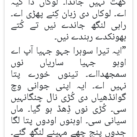
گھُت نہیں جاندا۔ لوکاں دا کیہ
اے۔ لوکاں دی زبان کِنے پھڑی اے۔
راہی لنگھ جاندے نیں تے کُتے
بھونکدے رہندے نیں۔
”ایہ تیرا سوہرا جہو جہیا آپ اے
اوہو جہیا ساریاں نوں
سمجھدااے۔ تینوں خورے پتا
نہیں اے۔ ایہ اپنی جوانی وچ
گوانڈھیاں دی کُڑی نال چنگانہیں
سی۔ کُڑی نوں ڈِھڈ ہو گیا۔ ماں
سیانی سی۔ اوہنوں اودوں پتا لگا
جدوں پنج چھے مہینے لنگھ گئے۔