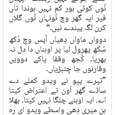
نُوں کوئی ہور کم نہیں ہوندا تاں
فیر ایہ گھر وچ نُونہاں نُوں گلاں
کرن لگ پیندے نیں۔“
دوواں ماواں دِھیاں آپس وچ دُکھ
سُکھ پھرول لیا پر اوہناں دا دل نہ
بھریا۔ کُجھ وقفا پاکے دوویں
وقارنوں جا چِنبڑیاں۔
”تیرے پیو نے ویدو کملے دے
ساڈے گھر آون تے اعتراض کیتا
اے۔ ایہ اوہنے چنگا نہیں کیتا۔ بھلا
ہن میری دِھی واسطے ویدو ای رہ