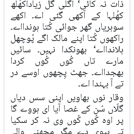
ذات نہ کائی‘ اگلی گل زیاداکھُلھ
کھُلہا کے آکھی گئی اے۔ اکھے
سوہریاں گھر جوائی کُتا ہوندااے۔
راکھوں کُتا اپنے مالک اگے پُوچھل
ہلاندااے‘ بھونکدا نہیں۔ سائیں
مارے تاں کُوں کُوں کردا
بھجدااے۔ جھٹ پِچھوں اوسے در
تے آ بہندا اے۔
وقار نوں بھاویں اپنی سس دیاں
گلّاں سُن کے غصا آیا ای ہووے گا
پر اوہ کُوں کُوں وی نہ کر سکیا
تے بیوی دے مگر مچھنی والے