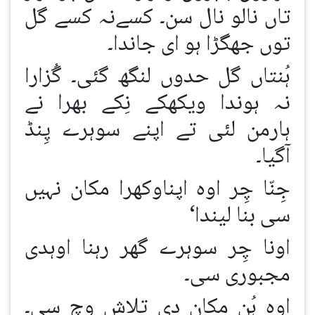
تاں نالو نال سن۔ کسےنہ کسے گل
توں جھگڑا ہو ای جاندا۔
ہُنتاں گل حدوں لنگھ گئی۔ گُزارا
نہ ہوندا ویکھکے نِکے بھرا نے
ہارمن لئی تے اپنے سوہرے پِنڈ
آگیا۔
جِنّا چِر اوہ اپناوکھرا مکان نہیں
سی بنا لیندا‘
اونا چِر سوہرے گھر رہنا اوہدی
مجبوری سی۔
اوہ ہُن مکان دی تلاش وچ سی۔