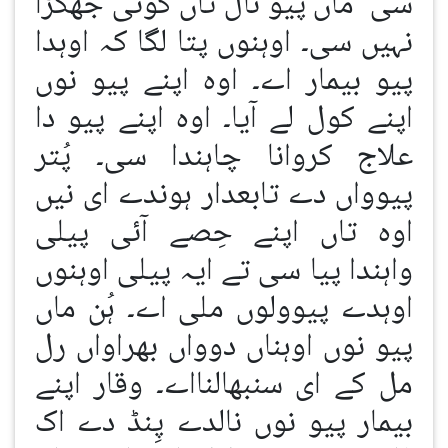
سی‘ ماں پیو نال تاں کوئی جھگڑا
نہیں سی۔ اوہنوں پتا لگا کہ اوہدا
پیو بیمار اے۔ اوہ اپنے پیو نوں
اپنے کول لے آیا۔ اوہ اپنے پیو دا
علاج کروانا چاہندا سی۔ پُتر
پیوواں دے تابعدار ہوندے ای نیں
اوہ تاں اپنے حِصے آئی پیلی
واہندا پیا سی تے ایہ پیلی اوہنوں
اوہدے پیوولوں ملی اے۔ ہُن ماں
پیو نوں اوہناں دوواں بھراواں رل
مل کے ای سنبھالنااے۔ وقار اپنے
بیمار پیو نوں نالدے پِنڈ دے اک