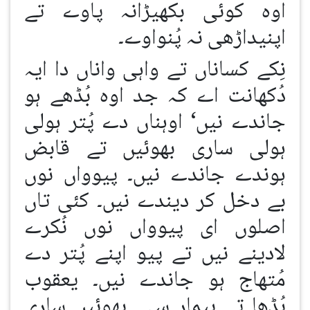
اوہ کوئی بکھیڑانہ پاوے تے
اپنیداڑھی نہ پُنواوے۔
نِکے کساناں تے واہی واناں دا ایہ
دُکھانت اے کہ جد اوہ بُڈھے ہو
جاندے نیں‘ اوہناں دے پُتر ہولی
ہولی ساری بھوئیں تے قابض
ہوندے جاندے نیں۔ پیوواں نوں
بے دخل کر دیندے نیں۔ کئی تاں
اصلوں ای پیوواں نوں نُکرے
لادینے نیں تے پیو اپنے پُتر دے
مُتھاج ہو جاندے نیں۔ یعقوب
بُڈھا تے بیمار سی۔ بھوئیں ساری