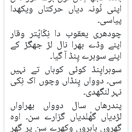
اپنی نُونہ دیاں حرکتاں ویکھدا
پیاسی۔
چودھری یعقوب دا نِکّاپُتر وقار
اپنے وڈے بھرا نال لڑ جھگڑ کے
اپنے سوہرے پِنڈ آ گیا۔
سوہراپِنڈ کوئی کوہاں تے نہیں
سی۔ دوواں پِنڈاں وچوں اک نِکی
نہر لنگھدی۔
پندرھاں سال دوواں بھراواں
لڑدیاں گھُلدیاں گزارے سن۔ اوہ
گھروں باہروں وکھرے سن پر گھر