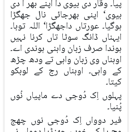
پیا۔ وقار دی بیوی دا اپنے بھر ا دی
بیوی‘ اپنی بھرجائی نال جھگڑا
ہوگیا۔ عورتاں داجھگڑا‘ اللہ توبا۔
ایہناں ڈانگ سوٹا تاں کرنا نہیں
ہوندا صرف زبان واہنی ہوندی اے۔
اوہناں وی زبان واہی تے ودھ چڑھ
کے واہی۔ اوہناں رج کے لوبکو
کیتا۔
پہلوں اِک دُوجی دے ماپیاں نُوں
پُنیا۔
فیر دوواں اِک دُوجی نوں چھج
وچ پا کے خوب چھنڈیا۔دوواں نے