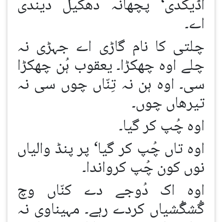
اُڈیکدی‘ پچھانہ دھکیل دیندی
اے۔
چلتی کا نام گاڑی اے جہڑی نہ
چلے اوہ چھکڑا۔ یعقوب ہُن چھکڑا
سی۔ اوہ ہن نہ تِنّاں چوں سی نہ
تیرھاں چوں۔
اوہ چُپ کر گیا۔
اوہ تاں چُپ کر گیا‘ پر پنڈ والیاں
نوں کون چُپ کرواندا۔
اوہ اک دُوجے دے کنّاں وچ
گُشگُشیاں کردے رہے۔ مہیناوی نہ