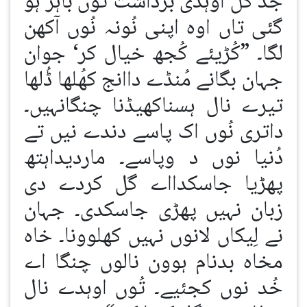
جد گل اوہدی برداشت توں باہر ہو
گئی تاں اوہ اپنی نُونہ نُوں آکھن
لگا۔ ”کُڑیئے کُجھ خیال کر‘ جوان
جہان بگانے مُنڈے داانج کھُلھا ڈُلھا
تیرے نال ہسناکھیڈنا چنگانہیں۔
داتری نُوں اک پاسے دندے نیں تے
دُنیا نوں د وپاسے۔ ماردیداہتھ
پھڑیا جاسکدااے گل کردے دی
زبان نہیں پھڑی جاسکدی۔ جہان
نے لِیکاں لانوں نہیں کھلوونا۔ خاہ
مخاہ بدنام ہوون نالوں چنگا اے
خُد نوں کجئیے۔ تُوں اوہدے نال