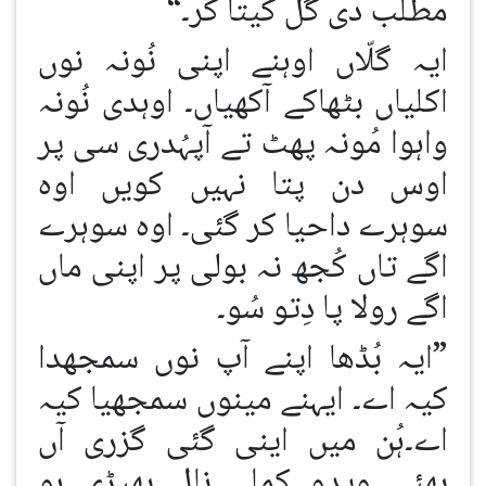
مطلب دی گل کیتا کر۔“
ایہ گلّاں اوہنے اپنی نُونہ نوں
اکلیاں بٹھاکے آکھیاں۔ اوہدی نُونہ
واہوا مُونہ پھٹ تے آپہُدری سی پر
اوس دن پتا نہیں کویں اوہ
سوہرے داحیا کر گئی۔ اوہ سوہرے
اگے تاں کُجھ نہ بولی پر اپنی ماں
اگے رولا پا دِتو سُو۔
”ایہ بُڈھا اپنے آپ نوں سمجھدا
کیہ اے۔ ایہنے مینوں سمجھیا کیہ
اے۔ہُن میں اینی گئی گزری آں
بھئی ویدو کملے نال بھیڑی ہو