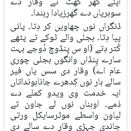
اپنے گھر گھٹ تے وقار دے
سوہریاں دے گھرزیادا رہندا۔
ڈنگراں نوں چھاویں کر دِتا۔ پانی
پیا دِتا۔ بجلی والے ٹوکے تے پٹھے
کُتر دِتے (او س پِنڈوچ دُوجے بہت
سارے پِنڈاں وانگوں بجلی چوری
عام اے) وقار دی سس یاں فیر
سالے ہار نوں کِدھرے جاناہونداتاں
ایہ خدمت وی ویدو کملے دے
ذمے۔ اوہناں نوں لے جاون تے
لیاون واسطے موٹرسایکل ورتی
جاندی جہڑی وقار دے سالے دی