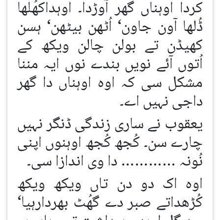
کردا اوہناں گھر آوڑدا۔ اوہداکھُلھا
ڈُلھا آون جاون‘ اُٹھن بیٹھن‘ ہسن
کھیڈن تے بولن چالن ویکھ کے
اُتوں آئے نویں بندے نوں ایہ مننا
مشکل سی کہ اوہ اوہناں دا گھر
داجی نہیں اے۔
یعقوب نے ساری زندگی ڈنگر نہیں
چارے سن۔ کُجھ کُجھ اوہنوں اپنی
نُونہ ………… دا وی اندازا سی۔
اوہ اک دو دن تاں ویکھ ویکھ
کُڑھداتے صبر دے گھُٹ بھردارہیا‘