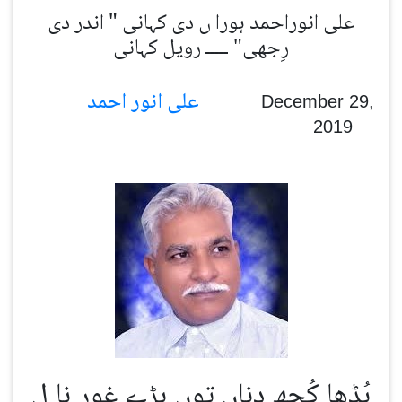
علی انوراحمد ہورا ں دی کہانی " اندر دی
رِجھی" ـــــ رویل کہانی
علی انور احمد
December 29,
2019
بُڈھا کُجھ دِناں توں بڑے غور نا ل