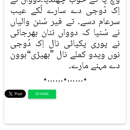
اِک دُوجی دے سارے لُکے عیب
سرعام دسے۔ تے فیر سُنن والیاں
نے سُنیا کہ دوواں ننان بھرجائی
نے پوری پکیائی نال اِک دُوجی
نوں ویدو کملے نال ”بھیڑی“ہوون
دے مہنے مارے۔
٭……٭……٭
SHARE