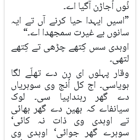
نُوں اُجاڑن آگیا اے۔
”اسیں ایہدا حیا کرنے آں تے ایہ
سانوں بے غیرت سمجھدا اے۔“
اوہدی سس کِتھے چڑھی تے کِتھے
لتھی۔
وقار پہلوں ای رن دے تھلّے لگا
ہویاسی۔ اج کل اُنج وی سوہریاں
دے گھر رہنداپیا سی۔ لوک
سیانفاے کہ بھین دے گھر بھائی
تے اوہدی وی ذات نہ کائی‘
سوہرے گھر جوائی‘ اوہدی وی