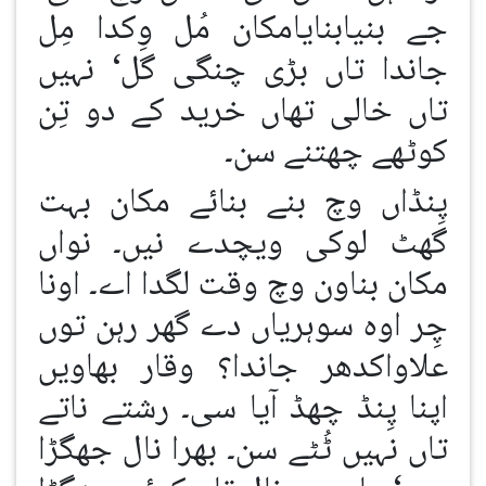
جے بنیابنایامکان مُل وِکدا مِل
جاندا تاں بڑی چنگی گل‘ نہیں
تاں خالی تھاں خرید کے دو تِن
کوٹھے چھتنے سن۔
پِنڈاں وچ بنے بنائے مکان بہت
گھٹ لوکی ویچدے نیں۔ نواں
مکان بناون وچ وقت لگدا اے۔ اونا
چِر اوہ سوہریاں دے گھر رہن توں
علاواکدھر جاندا؟ وقار بھاویں
اپنا پِنڈ چھڈ آیا سی۔ رشتے ناتے
تاں نہیں ٹُٹے سن۔ بھرا نال جھگڑا