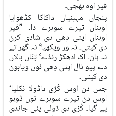
فیر اوہ بھجی۔
پنجاں مہینیاں داکاکا کڈھوایا
اوہناں تیرے سوہرے دا۔ ”فیر
اوہناں اپنی دِھی دی شادی کرن
دی کیتی۔ نہ ور ویکھیا‘ نہ گھر تے
نہ ہان۔ اک ادھکڑ رنڈے‘ تِنّاں بالاں
دے پیو نال اپنی دِھی نوں ویاہون
دی کیتی۔
جس دن اوس کُڑی داڈولا نکلیا‘
اوس دن تیرے سوہرے نوں ڈوبو
پے گیا۔ کُڑی دی ڈولی پئی جاندی