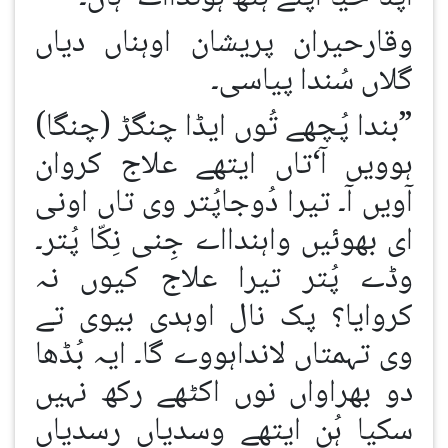
وقارحیران پریشان اوہناں دیاں
گلاں سُندا پیاسی۔
”بندا پُچھے تُوں ایڈا چنگڑ (چنگا)
ہوویں آ‘تاں ایتھے علاج کروان
آویں آ۔ تیرا دُوجاپُتر وی تاں اونی
ای بھوئیں واہندااے جِنی نِکّا پُتر۔
وڈے پُتر تیرا علاج کیوں نہ
کروایا؟ پک نال اوہدی بیوی تے
وی تہمتاں لانداہووے گا۔ ایہ بُڈھا
دو بھراواں نوں اکٹھے رکھ نہیں
سکیا ہُن ایتھے وسدیاں رسدیاں