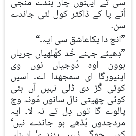
سی تے ایہنوں چار بندے منجی
اُتے پا کے ڈاکٹر کول لئی جاندے
سن۔
”انج دا پکاعاشق سی ایہ۔“
”دِھیئے جہنے خُد کھُلھیاں چریاں
ہوون اوہ دُوجیاں نوں وی
اپنیورگا ای سمجھدا اے۔ اسیں
کوئی گُڑ دی ڈلی نہیں آں بئی
کوئی چھیتی نال سانوں مُونہ وچ
پالوے گا توں دِل تے نہ لا۔ ایہ
مردجدوں بُڈھے ہو جاندے نیں‘
کسے جوگے نہیں رہندے‘ ایہناں