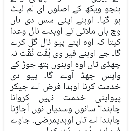
ہنجو ویکھ کے اصلوں ای لم لیٹ
ہو گیا۔ اوہنے اپنی سس دی ہاں
وچ ہاں ملائی تے اوہدے نال وعدا
کیتا کہ اوہ اپنے پیو نال گل کرے
گا۔ جے اوہنے فیر وی ہُقّت نُقّت نہ
چھڈی تاں اوہ اوہنوں ہتھ جوڑ کے
واپس چھڈ آوے گا۔ پیو دی
خدمت کرنا اوہدا فرض اے جیکر
پیواپنی خدمت نہیں کروانا
چاہندا‘ سانوں وسدیاں نوں اُجاڑنا
چاہندا اے تاں اوہدیمرضی۔ جاوے