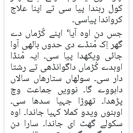
کول رہندا پیا سی تے اپنا علاج
کرواندا پیاسی۔
جس دن اوہ آیا‘ اپنے کُڑماں دے
گھر اِک مُنڈے دی حدوں بالھی آوا
جائی ویکھدا پیا سی۔ ایہ مُنڈا
اوہدے کُڑماں داگوانڈھی تے رشتا
دار سی۔ سولھاں ستارھاں سالاں
داہووے گا۔ نوویں جماعت وچ
پڑھدا۔ تھوڑا جہیا سدھا سی۔
اوہنوں ویدو کملا کہیا جاندا۔ اوہ
سکولے گھٹ ای جاندا۔ سارا دن