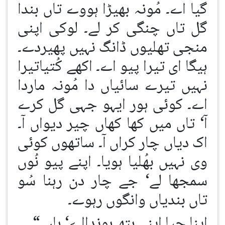
گیا اے۔ مُونہ بھیڑا ہووے تاں بندا
گل تاں چنگی کر لے۔ لوکی اپنی
منجی تھلیوں ڈانگ نہیں پھیردے۔
ہیگا ای تیرا پیو اے۔ اکھے کُتیاتیرا
نہیں تیرے سائیاں دا مُونہ ماردا
اے۔ کوئی ہور ایہو جہی گل کرے
آ‘ تاں میں کھا کھاں چیر دیواں آ۔
اک دیاں چار کراں آ۔ ساتھوں کوئی
وی نہیں بھُلیا ہویا۔ اپنے پیو نُوں
سمجھا لے‘ جے چار دن رہنا سُو
تاں بندیاں وانگوں رہوے۔
اپنا حیا اپنے ہتھ ہوندااے‘ ہاں۔“