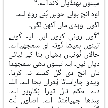
مینوں بھَنڈیاں لاندااے۔“
اوہ انج بولے جویں ہُنے روؤ اے۔
اگوں اوہدی ماں آکھن لگی۔
”تُوں رونی کیوں ایں۔ ایہ کُوبے
تینوں ہمیشا نُونہ ای سمجھیااے۔
حالاں نُونہاں دِھیاں بنا کے لیائی
دیاں نیں۔ ایہ تینوں دِھی سمجھدا
تاں انج دی گل کدے نہ کردا۔
ویدو چاراساڈا پُتراں بجا اے۔ اللہ
دے حکم نال تیرا نِکاوِیر اے۔
سِدھا جہیامُنڈا اے۔ اصلوں لُت