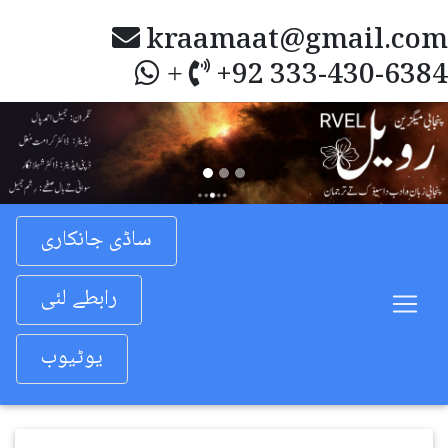
kraamaat@gmail.com
+92 333-430-6384
+
Previous
Nex
ساڈی جانکاری
رابطے لئی
یوٹیوب