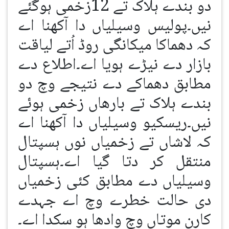
دو بندے ہلاک تے 12زخمی ہوگئے
نیں۔پولیس وسیلیاں دا آکھنا اے
کہ دھماکا میکانگی روڈ اُتے لیاقت
بازار دے نیڑے ہویا اے۔اطلاع دے
مطابق دھماکے دے نتیجے وچ دو
بندے ہلاک تے بارھاں زخمی ہوئے
نیں۔ریسکیو وسیلیاں دا آکھنا اے
کہ لاشاں تے زخمیاں نوں ہسپتال
منتقل کر دتا گیا اے۔ہسپتال
وسیلیاں دے مطابق کئی زخمیاں
دی حالت خطرے وچ اے جہدے
کارن موتاں وچ وادھا ہو سکدا اے۔