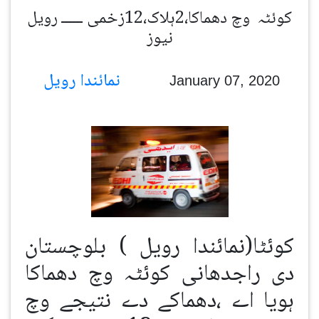
کوئٹہ وچ دھماکا،2ہلاک،12زخمی ــــــ رویل
نیوز
نمائندا رویل
January 07, 2020
کوئٹا(نمائندا رویل ) بلوچستان
دی راجدھانی کوئٹہ وچ دھماکا
ہویا اے ،دھماکے دے نتیجے وچ