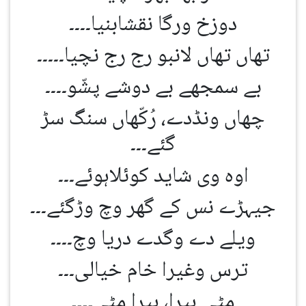
دوزخ ورگا نقشابنیا۔۔۔۔
تھاں تھاں لانبو رج رج نچیا۔۔۔۔۔
بے سمجھے بے دوشے پشّو۔۔۔۔
چھاں ونڈدے، رُکّھاں سنگ سڑ
گئے۔۔۔
اوہ وی شاید کوئلاہوئے۔۔۔
جیہڑے نس کے گھر وچ وڑگئے۔۔۔
ویلے دے وگدے دریا وچ۔۔۔۔
ترس وغیرا خام خیالی۔۔۔
مٹی ہیرا، ہیرا مٹی۔۔۔۔