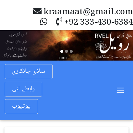
kraamaat@gmail.com
+92 333-430-6384
+
Previous
Nex
ساڈی جانکاری
رابطے لئی
یوٹیوب