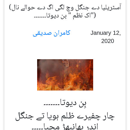
(آسٹریلیا دے جنگل وچ لگی اگ دے حوالے نال
اک نظم " بن دیوتا۔۔۔۔۔۔۔")
کامران صدیقی
January 12,
2020
بِن دیوتا۔۔۔۔۔۔۔
چار چفیرے ظلم ہویا تے جنگل
اندر بھانبھڑ مچیا۔۔۔۔۔