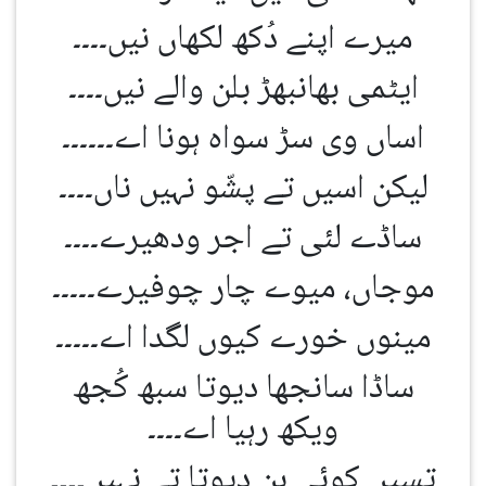
میرے اپنے دُکھ لکھاں نیں۔۔۔۔
ایٹمی بھانبھڑ بلن والے نیں۔۔۔۔
اساں وی سڑ سواہ ہونا اے۔۔۔۔۔۔
لیکن اسیں تے پشّو نہیں ناں۔۔۔۔
ساڈے لئی تے اجر ودھیرے۔۔۔۔
موجاں، میوے چار چوفیرے۔۔۔۔۔
مینوں خورے کیوں لگدا اے۔۔۔۔۔
ساڈا سانجھا دیوتا سبھ کُجھ
ویکھ رہیا اے۔۔۔۔
تسیں کوئی بن دیوتا تے نہیں۔۔۔۔