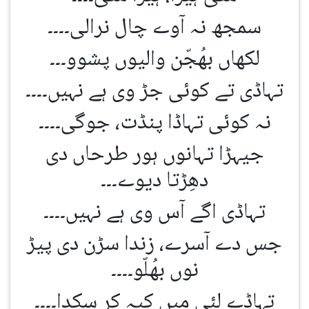
سمجھ نہ آوے چال نرالی۔۔۔۔
لکھاں بھُجّن والیوں پشوو۔۔۔
تہاڈی تے کوئی جڑ وی ہے نہیں۔۔۔۔
نہ کوئی تہاڈا پنڈت، جوگی۔۔۔۔
جیہڑا تہانوں ہور طرحاں دی
دھِڑتا دیوے۔۔۔
تہاڈی اگے آس وی ہے نہیں۔۔۔۔
جس دے آسرے، زندا سڑن دی پیڑ
نوں بھُلّو۔۔۔۔
تہاڈے لئی میں کیہ کر سکدا۔۔۔۔