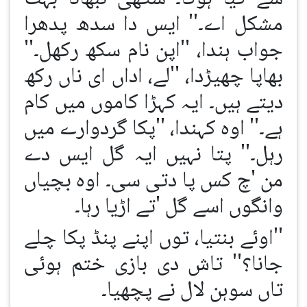
مشکل اے۔'' ایس دا سدھ پدھرا
جواب ہندا، ''اپن نام سکھ رکھل۔''
بھاپا چھیڑدا، ''لے، اداں ای ناں رکھ
دیتے ہیں۔ ایہ کہڑا کاموں میں کام
ہے۔'' اوہ کہندا، ''پکا گردوارے میں
رہل۔'' پتا نہیں ایہ گل ایس دے
من 'چ کس پا دتی سی۔ اوہ بچیاں
وانگوں اسے گل 'تے اڑیا رہا۔
''اوئے بنتیا، توں اپنے پنڈ پکا چلے
جانا؟'' تاش دی بازی ختم ہوئی
تاں سوہن لال نے پچھیا۔