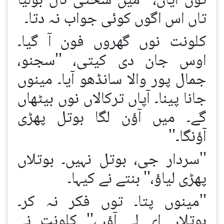
توں آیاں،'' میں سختی نال بولیا
تاں اس اگوں کوئی جواب نہ دتا۔
کلونت نوں گھروں فون آ گیا۔
اوس جان دی کیتی، ''سجنو،
جمال پور والا سانڈھو آیا۔ مینوں
جانا پینا۔ آپاں ترکالاں نوں بیٹھاں
گے۔ میں آؤن لگا بوتل پھڑی
آؤنگا۔''
''سردار جی، بوتل نہیں۔ بوتلاں
پھڑی لیاؤ،'' بنتے نے کیہا۔
''مینوں پتا۔ توں فکر نہ کر۔
بوتلاں ای لے آؤں،'' کلونت نے