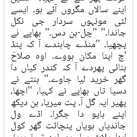
اینے سالاں مگروں آئے ہو۔ ایسے
لئی مونہوں سردار جی نکل
جاندا۔'' ''چل-ہن دس۔'' بھاپے نے
پچھیا۔ ''منڈے چاہندے آ کہ پنڈ
'چ اپنا مکان ہووے۔ اوہ صلاحَ
بنائی پھردے آ کہ کندر کیاں دا
گھر خرید لیا جاوے۔'' بنتے نے
دسیا تاں بھاپے نے کہیا، ''اچھا،
پھیر ایہ گل آ۔ پت میریا، ہن دیکھ
اپنے باپو دا جگرا۔ اڈے ول
جاندیاں ہویاں پنچائت گھر کول