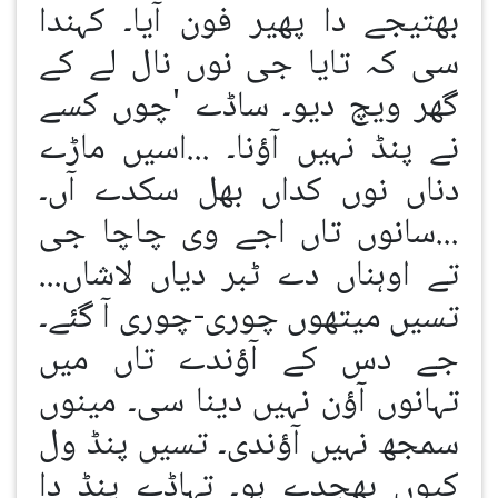
بھتیجے دا پھیر فون آیا۔ کہندا
سی کہ تایا جی نوں نال لے کے
گھر ویچ دیو۔ ساڈے 'چوں کسے
نے پنڈ نہیں آؤنا۔ ...اسیں ماڑے
دناں نوں کداں بھل سکدے آں۔
...سانوں تاں اجے وی چاچا جی
تے اوہناں دے ٹبر دیاں لاشاں...
تسیں میتھوں چوری-چوری آ گئے۔
جے دس کے آؤندے تاں میں
تہانوں آؤن نہیں دینا سی۔ مینوں
سمجھ نہیں آؤندی۔ تسیں پنڈ ول
کیوں بھجدے ہو۔ تہاڈے پنڈ دا