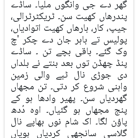
گھر دے جی وانگوں ملیا۔ ساڈے
پندرھاں کھیت سن۔ ٹریکٹرٹرالی،
جیپ، کار، بارھاں کھیت اتوادیاں،
پولیس تے باہر جان دے چکر 'چ
وک گئے۔ باقی بچے تن ۔ ساڈے
پنڈ چھڈن توں بعد بنتے نے بلداں
دی جوڑی نال ٹبے والی زمین
واہنی شروع کر دتی۔ تن مجھاں
گھردیاں سن۔ پھیر وادھا ہو کے
پنج مجھاں ہو گئیاں۔ اوہ دُدھ
پاؤن لگا۔ اک شام نوں بھاپے نال
گلاسی سانجھی کردیاں ہویاں