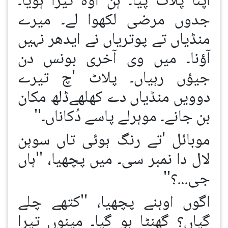
اپنا پلاٹ پیا۔ ہن اوہ تیرا ہویا۔
جدوں مرضی لکھوا لے۔ میرے
منڈیاں تے پوتریاں نے ایدھر نہیں
آؤنا۔ میں وی آخری بونس دن
جیؤں رہیاں۔ پلاٹ 'چ تیرے
دوویں منڈیاں دے کھلھےڈلھ مکان
بن جانے۔ موہرلے پاسے دُکاناں۔''
موبائل 'تے رنگ ہوئی تاں سوہن
لال دا نمبر سی۔ میں پچھیا، ''ہاں
جی...؟''
اگوں اوہنے پچھیا، ''کتھے چلے
گیاں؟ گھنٹا ہو گیا۔ مینوں تیرا