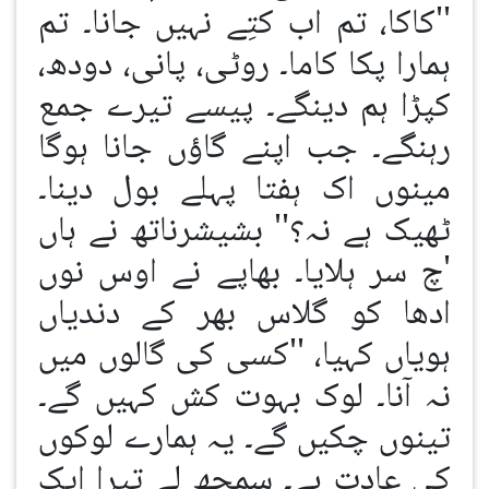
''کاکا، تم اب کتِے نہیں جانا۔ تم
ہمارا پکا کاما۔ روٹی، پانی، دودھ،
کپڑا ہم دینگے۔ پیسے تیرے جمع
رہنگے۔ جب اپنے گاؤں جانا ہوگا
مینوں اک ہفتا پہلے بول دینا۔
ٹھیک ہے نہ؟'' بشیشرناتھ نے ہاں
'چ سر ہلایا۔ بھاپے نے اوس نوں
ادھا کو گلاس بھر کے دندیاں
ہویاں کہیا، ''کسی کی گالوں میں
نہ آنا۔ لوک بہوت کش کہیں گے۔
تینوں چکیں گے۔ یہ ہمارے لوکوں
کی عادت ہے۔ سمجھ لے تیرا ایک