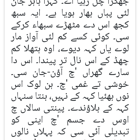
جھگڑا چل رہیا اے۔ کہڑا باہر جان
لئی پباں بھار ہویا ہے۔ ایہ سبھ
کجھ اس دے مٹھڑے سبھاء کرکے
سی۔ کوئی کسے کم لئی آواز مار
لوے یاں کہہ دیوے، اوہ ہتھلا کم
چھڈ کے اس نال تر پیندا۔ اس دا
سارے گھراں 'چ آؤن-جان سی۔
خوشی تے غمی 'چ۔ ہن لوک اس
نوں بھئیا کہہ کے نہیں، بنتا سنہاں
کہہ کے بلاؤندے۔ پینتی سالاں چ
اوس دے جسم 'چ اینی کو
تبدیلی آئی سی کہ پہلاں نالوں