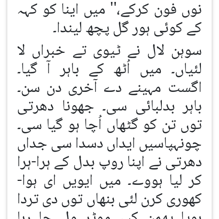
نوں فون کرکے،'' میں اینا کو کہہ
کے کوئی ہور گل پچھ لیندا۔
سوہن لال نے ٹیوی تے خبراں لا
لئیاں۔ میں اُٹھ کے باہر آ گیا۔
اگست مہینے دے آخری دن سن۔
باہر بدلبائی سی۔ جھونا دھرتی
توں تن کو گٹھاں اُچا ہو گیا سی۔
چونہپاسیں ایداں دسدا سی جداں
دھرتی نے اپنا روپ بدل کے ہرا-ہرا
کر لیا ہووے۔ میں ایویں ای ہوا-
کھوری کرن لئی بنھاں توں دی تردا
ہویا پھمن کیہ موٹر ول جا رہا