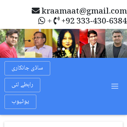
kraamaat@gmail.com
+92 333-430-6384
+
Previous
Nex
ساڈی جانکاری
رابطے لئی
یوٹیوب