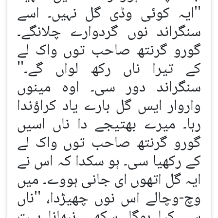
''ایہ کوئی وڈی گل نہیں۔ اسے
سنگراند نوں گردوارے چلانگے۔
گورو گرنتھ صاحب توں واک لے
کے تیرا ناں رکھ لواں گے۔''
سنگراند دور سی۔ اوہ مینوں
واروار ایس گل بارے یاد کراؤندا
رہا۔ میرے بھتیجے دا ناں اسیں
گورو گرنتھ صاحب توں واک لے
کے رکھیا سی۔ ہو سکدا کہ اس نے
ایہ گل اتھوں ای جانی ہووے۔ میں
وچ-وچالے اس نوں چھیڑدا، ''ناں
سے کیا ہوگا۔ سکھی نبھانا بہت