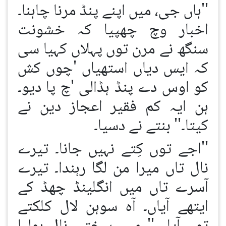
''ہاں جی، میں اپنے پنڈ مرنا چاہنا۔
اخبار وچ چھپیا کہ خشونت
سنگھ نے مرن توں پہلاں کہیا سی
کہ ایس دیاں استھیاں 'چوں کش
کو اوس دے پنڈ ہڈالی 'چ پا دیو۔
ہن ایہ کم فقیر اعجاز دین نے
کیتا۔'' بنتے نے دسیا۔
''اجے توں کِتے نہیں جانا۔ تیرے
نال تاں میرا من لگا رہندا۔ تیرے
آسرے تاں میں انگلینڈ چھڈ کے
ایتھے آیاں۔ آہ سوہن لال کلکتے