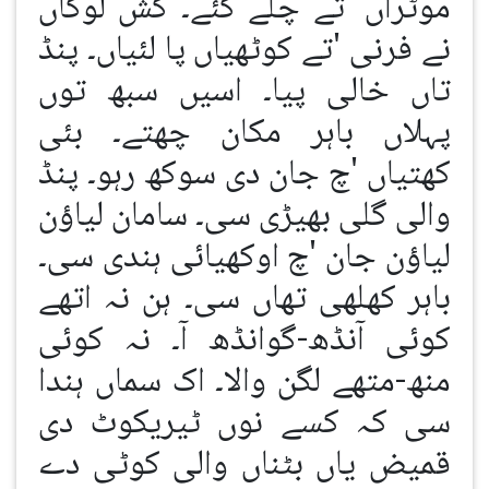
موٹراں 'تے چلے گئے۔ کش لوکاں
نے فرنی 'تے کوٹھیاں پا لئیاں۔ پنڈ
تاں خالی پیا۔ اسیں سبھ توں
پہلاں باہر مکان چھتے۔ بئی
کھتیاں 'چ جان دی سوکھ رہو۔ پنڈ
والی گلی بھیڑی سی۔ سامان لیاؤن
لیاؤن جان 'چ اوکھیائی ہندی سی۔
باہر کھلھی تھاں سی۔ ہن نہ اتھے
کوئی آنڈھ-گوانڈھ آ۔ نہ کوئی
منھ-متھے لگن والا۔ اک سماں ہندا
سی کہ کسے نوں ٹیریکوٹ دی
قمیض یاں بٹناں والی کوٹی دے