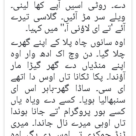
دے۔ روٹی اسیں آپے کھا لینی۔
ویلے سر مڑ آئیں۔ گلاسی تیرے
آئے 'تے ای لاؤنی آ،'' میں کہیا۔
اوہ سانوں چاہ پلا کے اپنے گھرے
چلا گیا۔ دن وچ اک ادھ وار اوہ
اپنے منڈیاں دے گھر گیڑا مار
آؤندا۔ پکا ٹکانا تاں اوس دا اتھے
ای سی۔ ساڈا گھر-باہر اس ای
سنبھالیا ہویا۔ کسے دے ویاہ یاں
کسے ہور پروگرام 'تے جانا ہوندا
تاں اوہی میرے نال جاندا۔ میری
ٹنڈ چمکدی تے اوس دی پگ۔ اوہ