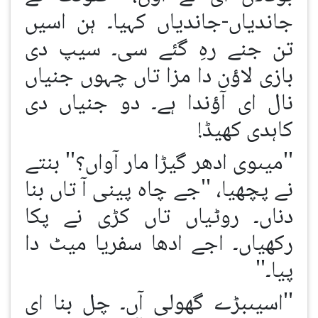
جاندیاں-جاندیاں کہیا۔ ہن اسیں
تن جنے رہِ گئے سی۔ سیپ دی
بازی لاؤن دا مزا تاں چہوں جنیاں
نال ای آؤندا ہے۔ دو جنیاں دی
کاہدی کھیڈ!
''میںوی ادھر گیڑا مار آواں؟'' بنتے
نے پچھیا، ''جے چاہ پینی آ تاں بنا
دناں۔ روٹیاں تاں کڑی نے پکا
رکھیاں۔ اجے ادھا سفریا میٹ دا
پیا۔''
''اسیںبڑے گھولی آں۔ چل بنا ای