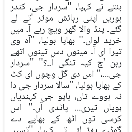
بنتے نے کہیا، ''سردار جی، کندر
ہوریں اپنی رہائش موٹر 'تے لے
گئے۔ پنڈ والا گھر ویچ رہے آ۔ میں
خرید لواں۔'' بھاپا بولیا، ''آہ وی
تیرا ای آ۔ مینوں دس تینوں اتھے
رہن 'چ کیہ تنگی آ..؟'' ''سردار
جی...،'' اس دی گل وچوں ای کٹ
کے بھاپا بولیا، ''سالا سردار جی دا
نہ ہووے تاں، باپو جی کہندیاں
ہویاں تیری... پاٹدی آں۔'' اس
کرسی توں اٹھ کے بھاپے دے
گوڈے پھڑ لئے تے کہیا، ''تسیں