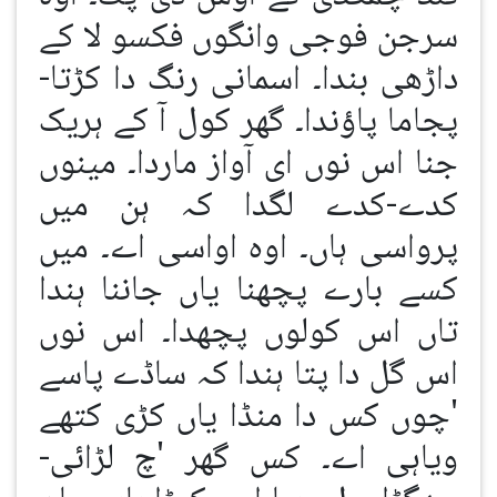
سرجن فوجی وانگوں فکسو لا کے
داڑھی بندا۔ اسمانی رنگ دا کڑتا-
پجاما پاؤندا۔ گھر کول آ کے ہریک
جنا اس نوں ای آواز ماردا۔ مینوں
کدے-کدے لگدا کہ ہن میں
پرواسی ہاں۔ اوہ اواسی اے۔ میں
کسے بارے پچھنا یاں جاننا ہندا
تاں اس کولوں پچھدا۔ اس نوں
اس گل دا پتا ہندا کہ ساڈے پاسے
'چوں کس دا منڈا یاں کڑی کتھے
ویاہی اے۔ کس گھر 'چ لڑائی-