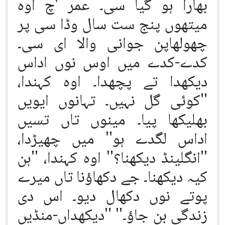
بھارا ہو گیا سی۔ عمر 'چ اوہ
میتھوں پنج ست سال وڈا سی پر
چھولھاپن جوانی والا ای سی۔
کدے-کدے میں اوس نوں اداس
دیکھدا تے پچھدا۔ اوہ کہندا،
''کوئی گل نہیں۔ تہانوں ایویں
بھلیکھا پیا۔ مینوں تاں تسیں
اداس لگدے ہو'' میں چھیڑدا،
''انگلینڈ دیکھنا؟'' اوہ کہندا، ''ہن
کیہ دیکھنا۔ جے دکھاؤنا تاں میرے
پوتے نوں دکھال دیو۔ اس دی
زندگی بن جاؤ۔'' ''دیکھداں-منڈیں