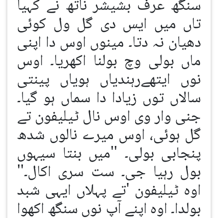
سنگھ عرف بشیشر ناتھ نے کہیا
تاں میں ایس دی گل ول کوئی
دھیان نہ دتا۔ مینوں اوس دا اپنی
ماں بولی وچ بولنا اکھریا۔ اوس
نوں ایتھےرہندیاں ہویاں پینتی
سالاں توں زیادا دا سماں ہو گیا۔
جنی وار وی اوس نال ٹیلیفون تے
گل ہوئی، اوس میرے نالوں شدھ
پنجابی بولی۔ ''میں بنتا سیہوں
بول رہیا جی۔ ست سری اکال۔''
اوہ ٹیلیفون 'تے پہلاں ایہی شبد
بولدا۔ اوہ اپنے آپ نوں سنگھ اکھوا