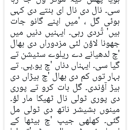
سی۔ نال دی نال ای بنتے دی کہی
ہوئی گل ، 'میں اپنے گانو جات
ہیں' تُردی رہی۔ ایہنیں دنیں میں
جھونا لاؤن لئی مزدوراں دی بھال
'چ لدھیانے دے ریلوے سٹیشن تے
گیا سی۔ ایہناں دناں 'چ یو.پی. تے
بہار توں کم دی بھال 'چ ہیڑاں دی
ہیڑ آؤندی۔ گل بات کرو تے پوری
دی پوری ٹولی نال ٹھیکا مار لؤ۔
مینوں بشیشر ناتھ دی ٹولی مل
گئی۔ کھلھی جیپ 'چ بیٹھا کے