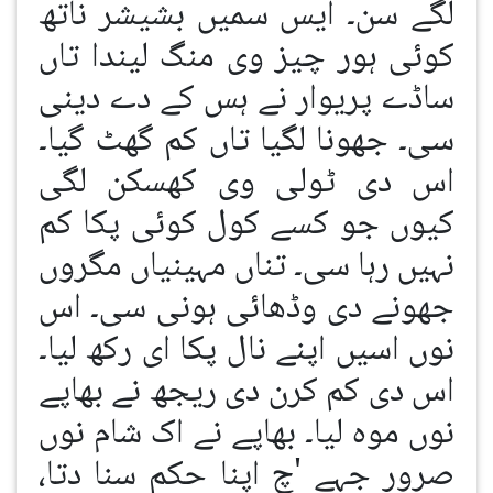
لگے سن۔ ایس سمیں بشیشر ناتھ
کوئی ہور چیز وی منگ لیندا تاں
ساڈے پریوار نے ہس کے دے دینی
سی۔ جھونا لگیا تاں کم گھٹ گیا۔
اس دی ٹولی وی کھسکن لگی
کیوں جو کسے کول کوئی پکا کم
نہیں رہا سی۔ تناں مہینیاں مگروں
جھونے دی وڈھائی ہونی سی۔ اس
نوں اسیں اپنے نال پکا ای رکھ لیا۔
اس دی کم کرن دی ریجھ نے بھاپے
نوں موہ لیا۔ بھاپے نے اک شام نوں
صرور جہے 'چ اپنا حکم سنا دتا،