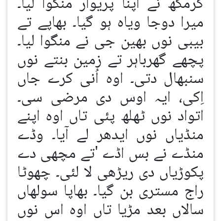
گرمکھ نے اپنا پریوار منگوا لیا۔
میرا دوجا ویاہ ہو گیا۔ بھاپے تے
بیبی نوں بھین جی نے منگوا لیا۔
پچھے گھرباہر تے زمین بنتے نوں
سنبھال دتی۔ اوہ اُنی کرے جاں
اِکی، ایہ اوس دی مرضی سی۔
اتواد نوں ٹھلھ پئی تاں اوہ اپنے
منڈیاں نوں ایدھر لے آیا۔ وڈے
منڈے نے بس اڈے 'تے مچھی دے
پکوڑیاں دی ریڑھی لا لئی۔ چھوٹا
راج مستری بن گیا۔ بھاپا سولھاں
سالاں بعد مڑیا تاں اوہ اس نوں