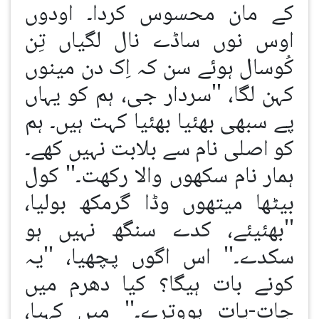
کے مان محسوس کردا۔ اودوں
اوس نوں ساڈے نال لگیاں تِن
کُوسال ہوئے سن کہ اِک دن مینوں
کہن لگا، ''سردار جی، ہم کو یہاں
پے سبھی بھئیا بھئیا کہت ہیں۔ ہم
کو اصلی نام سے بلابت نہیں کھے۔
ہمار نام سکھوں والا رکھت۔'' کول
بیٹھا میتھوں وڈا گرمکھ بولیا،
''بھئیئے، کدے سنگھ نہیں ہو
سکدے۔'' اس اگوں پچھیا، ''یہ
کونے بات ہیگا؟ کیا دھرم میں
جات-پات ہووترے۔'' میں کہیا،