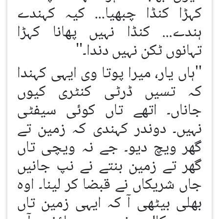
کہڑا کنڈا چبھیا... کیہ کہندے
ہندے... کنڈا نہیں پھانا کہڑا
تہانوں ٹکن نہیں دندا۔''
''ہاں یار، میرا پوتا وی ایہی کہندا
کہ تسیں ڈرٹی کنٹری کیوں
جاناں۔ اتھے تاں کوئی سیفٹی
نہیں۔ دوندر کہندی کہ زمین تے
گھر ویچ دیو۔ جے نہ ویچی تاں
گھر تے زمین بنتے نے نپ جانیں
جاں شریکاں نے قبضا کر لینا۔ اوہ
بھلی بیٹھی آ کہ ایہی زمین تاں