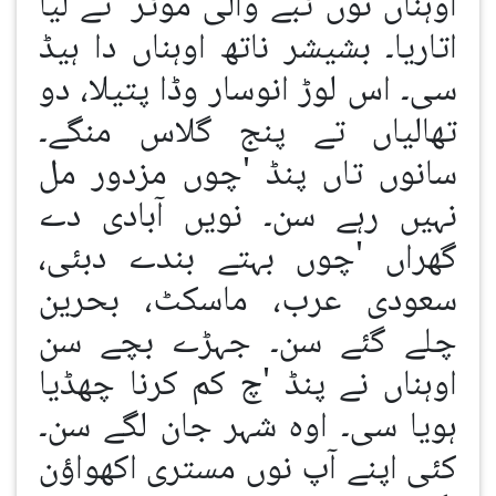
اوہناں نوں ٹبے والی موٹر 'تے لیا
اتاریا۔ بشیشر ناتھ اوہناں دا ہیڈ
سی۔ اس لوڑ انوسار وڈا پتیلا، دو
تھالیاں تے پنج گلاس منگے۔
سانوں تاں پنڈ 'چوں مزدور مل
نہیں رہے سن۔ نویں آبادی دے
گھراں 'چوں بہتے بندے دبئی،
سعودی عرب، ماسکٹ، بحرین
چلے گئے سن۔ جہڑے بچے سن
اوہناں نے پنڈ 'چ کم کرنا چھڈیا
ہویا سی۔ اوہ شہر جان لگے سن۔
کئی اپنے آپ نوں مستری اکھواؤن