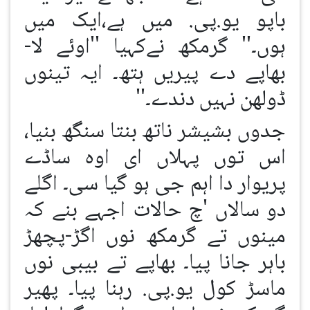
باپو یو.پی. میں ہے،ایک میں
ہوں۔'' گرمکھ نےکہیا ''اوئے لا-
بھاپے دے پیریں ہتھ۔ ایہ تینوں
ڈولھن نہیں دندے۔''
جدوں بشیشر ناتھ بنتا سنگھ بنیا،
اس توں پہلاں ای اوہ ساڈے
پریوار دا اہم جی ہو گیا سی۔ اگلے
دو سالاں 'چ حالات اجہے بنے کہ
مینوں تے گرمکھ نوں اگڑ-پچھڑ
باہر جانا پیا۔ بھاپے تے بیبی نوں
ماسڑ کول یو.پی. رہنا پیا۔ پھیر