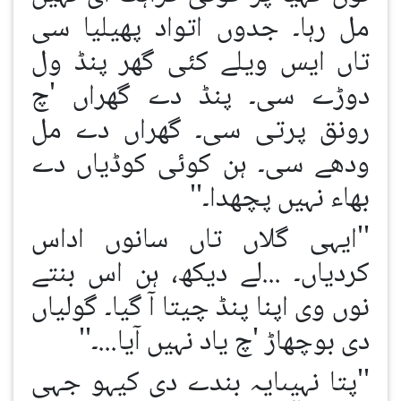
مل رہا۔ جدوں اتواد پھیلیا سی
تاں ایس ویلے کئی گھر پنڈ ول
دوڑے سی۔ پنڈ دے گھراں 'چ
رونق پرتی سی۔ گھراں دے مل
ودھے سی۔ ہن کوئی کوڈیاں دے
بھاء نہیں پچھدا۔''
''ایہی گلاں تاں سانوں اداس
کردیاں۔ ...لے دیکھ، ہن اس بنتے
نوں وی اپنا پنڈ چیتا آ گیا۔ گولیاں
دی بوچھاڑ 'چ یاد نہیں آیا...۔''
''پتا نہیںایہ بندے دی کیہو جہی