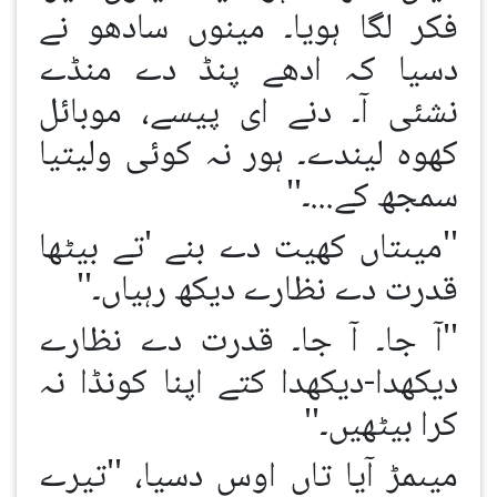
فکر لگا ہویا۔ مینوں سادھو نے
دسیا کہ ادھے پنڈ دے منڈے
نشئی آ۔ دنے ای پیسے، موبائل
کھوہ لیندے۔ ہور نہ کوئی ولیتیا
سمجھ کے...۔''
''میںتاں کھیت دے بنے 'تے بیٹھا
قدرت دے نظارے دیکھ رہیاں۔''
''آ جا۔ آ جا۔ قدرت دے نظارے
دیکھدا-دیکھدا کتے اپنا کونڈا نہ
کرا بیٹھیں۔''
میںمڑ آیا تاں اوس دسیا، ''تیرے