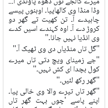
میرے کالجے نوں دھوء پاؤندی آ...
وڈا منڈا وی کالھاپیا۔ اوہنوں پیسے
چاہیدے آ۔ تن کھیت تے گھر دو
کروڑ دے آ۔ اوہ کہندے اسیں کدے
وی انڈیا نہیں جانا۔''
''گل تاں منڈیاں دی وی ٹھیک آ۔''
''جے زمینای ویچ دتی تاں میرے
کول بچدا ای کش نہیں۔''
''گھر رکھ لئیں۔''
''گھر تاں تیرے والا وی خالی پیا۔
اپنے پاسے 'چوں بہت گھر تاں