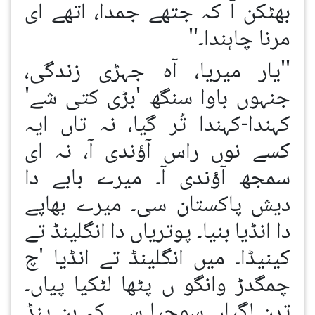
بھٹکن آ کہ جتھے جمدا، اتھے ای
مرنا چاہندا۔''
''یار میریا، آہ جہڑی زندگی،
جنہوں باوا سنگھ 'بڑی کتی شے'
کہندا-کہندا تُر گیا، نہ تاں ایہ
کسے نوں راس آؤندی آ، نہ ای
سمجھ آؤندی آ۔ میرے بابے دا
دیش پاکستان سی۔ میرے بھاپے
دا انڈیا بنیا۔ پوتریاں دا انگلینڈ تے
کینیڈا۔ میں انگلینڈ تے انڈیا 'چ
چمگدڑ وانگو ں پٹھا لٹکیا پیاں۔
ترن لگیاں سوچیا سی کہ ہن پنڈ