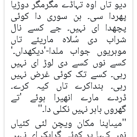
دیو تاں اوہ تہاڈے مگرمگر دوڑیا
پھردا سی۔ ہن سوری دا کوئی
پچھدا ای نہیں۔ جے کسے نال
شراب دی سُلاہ ماریئے تاں
موہریوں جواب ملدا-'دیکھداں۔'
کسے نوں کسے دی لوڑ ای نہیں
رہی۔ کسے تک کوئی غرض نہیں
رہی۔ بنداکرے تاں کیہ کرے۔
ڈردے مارے انھیرا ہوئے 'تے
گھروں باہر نہیں نکلی دا۔''
''میںاپنا مکان ویچن لئی کئیاں
نوں کہیا پر کوئی گراہک ای نہیں