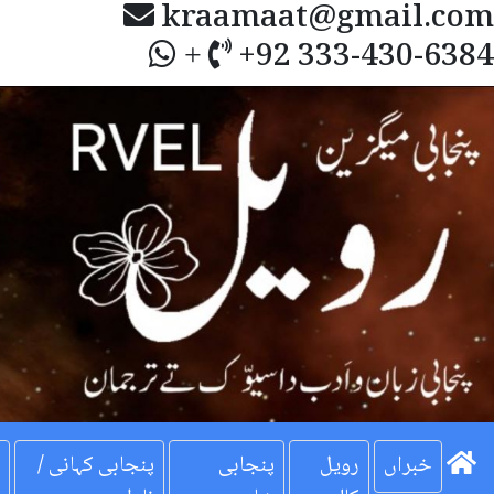
kraamaat@gmail.com
+92 333-430-6384
+
Next
خبراں
رویل
پنجابی
پنجابی کہانی /