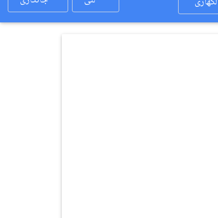
لئی
جانکاری
لکھاری