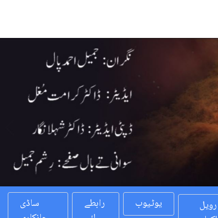
Previous
یوٹیوب
رابطے
ساڈی
رویل