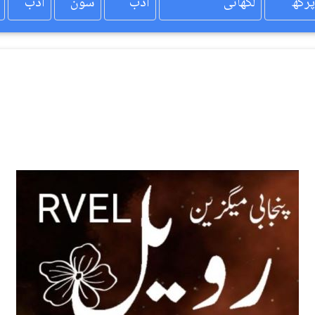
پرکھ
لکھائی
ادب
سون
ادب