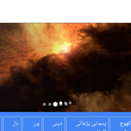
کھوج
پنجابی پڑھائی
دینی
ون
بال