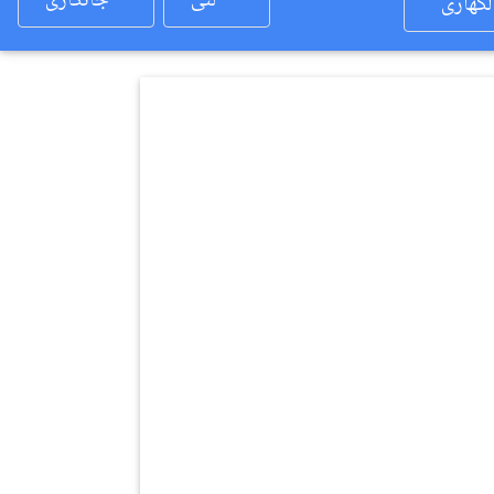
لئی
جانکاری
لکھاری