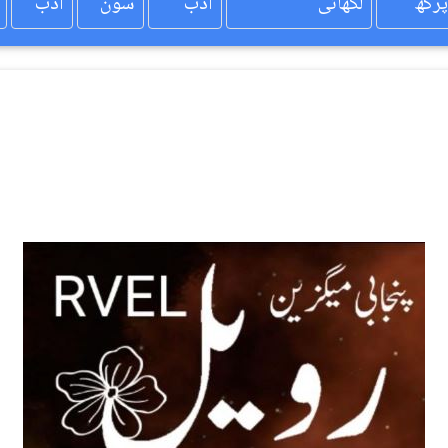
پرکھ
لکھائی
ادب
سون
ادب