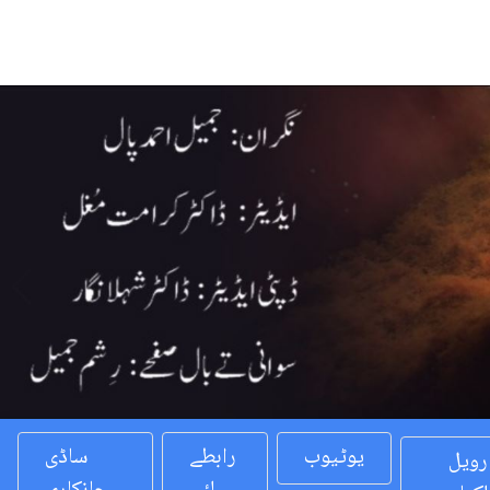
Previous
یوٹیوب
رابطے
ساڈی
رویل