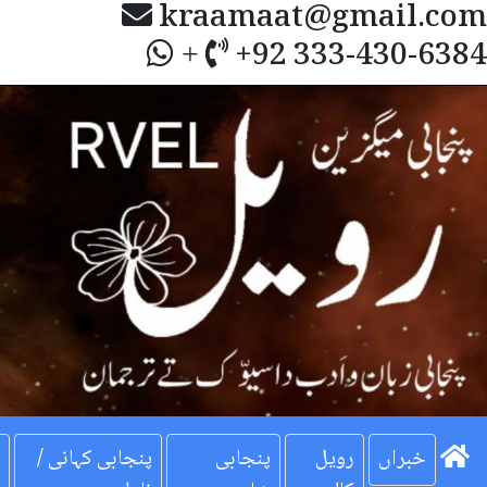
kraamaat@gmail.com
+92 333-430-6384
+
Next
خبراں
رویل
پنجابی
پنجابی کہانی /