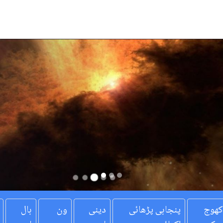
کھوج
پنجابی پڑھائی
دینی
ون
بال