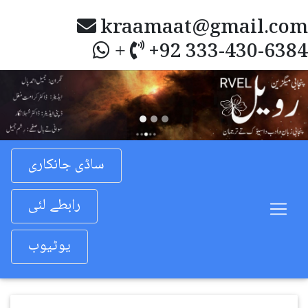
kraamaat@gmail.com
+92 333-430-6384
+
Previous
Nex
ساڈی جانکاری
رابطے لئی
یوٹیوب