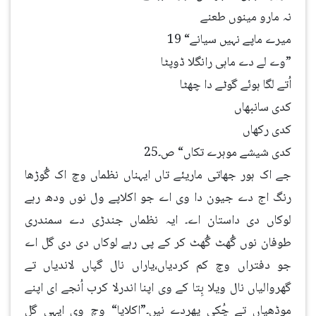
نہ مارو مینوں طعنے
میرے ماپے نہیں سیانے“ 19
”وے لے دے ماہی رانگلا ڈوپٹا
اُتے لگا ہوئے گوٹے دا چھٹا
کدی سانبھاں
کدی رکھاں
کدی شیشے موہرے تکاں“ ص۔25
جے اک ہور جھاتی ماریئے تاں ایہناں نظماں وچ اک گُوڑھا
رنگ اج دے جیون دا وی اے جو اکلاپے ول نوں ودھ رہے
لوکاں دی داستان اے۔ ایہ نظماں جندڑی دے سمندری
طوفان نوں گُھٹ گُھٹ کر کے پی رہے لوکاں دی دی گل اے
جو دفتراں وچ کم کردیاں،یاراں نال گپاں لاندیاں تے
گھروالیاں نال ویلا بِتا کے وی اپنا اندرلا کرب اُنجے ای اپنے
موڈھیاں تے چُکی پھردے نیں۔”اکلاپا“ وچ وی ایہی گل