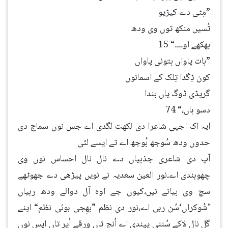
”مِٹی دے کیڑیو
تُسیں منکھ توں وی ودھ
بھکھے او۔۔۔۔“ 15
”بات پاواں بتونی پاواں
کون ڈِگدا تِلک کے اسمانوں
گریڈی ڈوگ یاں بندا
دسو ہاں،“ 74
ایہ اک اجہی شاعرا دی لکھت لگدی اے جس نوں سماج دی
حدوں ودھ سُوجھ بُوجھ اے تے ایسے لئی
آپ دی شاعری جذبیاں دے نال نال احساس نوں وی
چھوہندی اے۔نور العین سعدیہ نے نویں پیڑھی دے جھوٹھے
سچ وی بیانے نیں،کیوں جے اوہ آل دوالے ودھ رہیاں
’شُوکراں‘سُن رہی اے،نور دی نظم ”بھِجی ہوئی نظم“ اپنے
گل نال لاکے سُننی پیندی اے اُنج تاں ورقے اُپر تاں ایس نوں