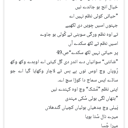
خیال انج ہو جاندے نیں
”حیاتی کوئی نظم نہیں اے
جہنوں اسیں جِویں دی لکھیے
تے اوہ نظم ورگی سوہنی تے کُولی ہو جاوے
اسیں نظم تے لکھ سکدے آں
پر حیاتی نہیں لکھ سکدے“ص۔49
”شانتی“ سوانیاں دے اندر دی گل کیتی اے اوہدے وکھ وکھ
رُوپاں وچ اوس نوں بے بس تے لاچار وکھایا گیا اے جو
ساڈے ایس سماج دا کوڑا سچ اے۔
اپنی نظم ”مُشک“ وچ اوہ کہندے نیں
”ہتھاں لگی ہوئی سُکی مہندی
پَیلی وچ مِدھیاں ہوئیاں کچیاں گندھلاں
میرے نال سُتا ہویا
میرا جُسا