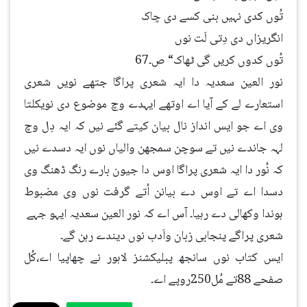
تُوں کدی نہیں بنی کسے دی چاک
انگریزاں دی دِتی لَت نوں
تُوں کدوں کریں گی ٹھاک“ ص۔67
نور العین سعدیہ دا ایہ شعری پراگا جتھے نویں شعری
استعارے لے کے آیا اے اوتھے ایہدے وچ موضوع دی نویکلتا
وی اے جو ایس انداز نال بیان کیتے گئے نیں کہ ایہ دِل وچ
لہہ جاندے نیں تے سوچن سمجھن والیاں نوں ایہ دسدے نیں
کہ نُور دا ایہ شعری پراگا اوس دا جیون بارے رنگ ڈھنگ وی
دسدا اے تے اوس دے بیانن اُتے گرفت نوں وی مضبوط
ہوندا وکھالی دے رہیا۔ آس اے کہ نور العین سعدیہ ایہو جہے
شعری پراگے پنجابی زبان واَدب نوں دیندے رہن گے۔
ایس کتاب نوں سانجھ پبلیکشنز لاہور نے چھاپیا اے،کُل
صفحے 88تے مُل250روپے اے۔