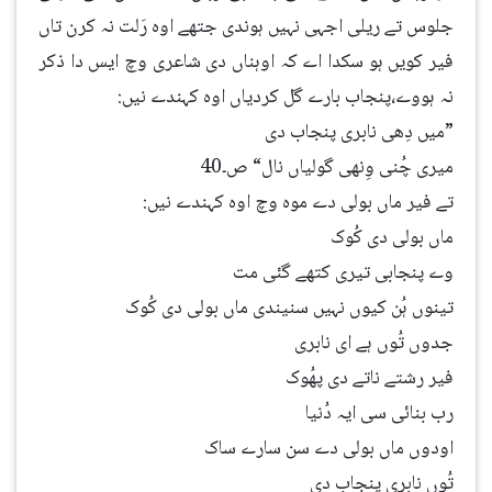
جلوس تے ریلی اجہی نہیں ہوندی جتھے اوہ رَلت نہ کرن تاں
فیر کویں ہو سکدا اے کہ اوہناں دی شاعری وچ ایس دا ذکر
نہ ہووے،پنجاب بارے گل کردیاں اوہ کہندے نیں:
”میں دِھی نابری پنجاب دی
میری چُنی وِنھی گولیاں نال“ ص۔40
تے فیر ماں بولی دے موہ وچ اوہ کہندے نیں:
ماں بولی دی کُوک
وے پنجابی تیری کتھے گئی مت
تینوں ہُن کیوں نہیں سنیندی ماں بولی دی کُوک
جدوں تُوں ہے ای نابری
فیر رشتے ناتے دی پھُوک
رب بنائی سی ایہ دُنیا
اودوں ماں بولی دے سن سارے ساک
تُوں نابری پنجاب دی