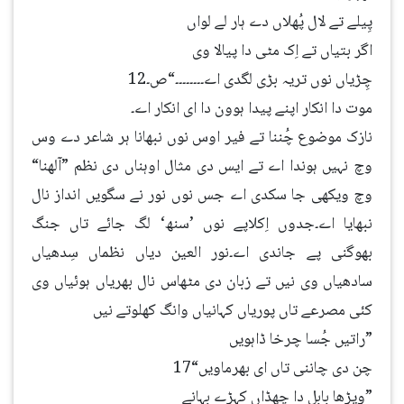
پِیلے تے لال پُھلاں دے ہار لے لواں
اگر بتیاں تے اِک مٹی دا پیالا وی
چِڑیاں نوں تریہ بڑی لگدی اے۔۔۔۔۔۔۔۔“ص۔12
موت دا انکار اپنے پیدا ہوون دا ای انکار اے۔
نازک موضوع چُننا تے فیر اوس نوں نبھانا ہر شاعر دے وس
وچ نہیں ہوندا اے تے ایس دی مثال اوہناں دی نظم ”آلھنا“
وچ ویکھی جا سکدی اے جس نوں نور نے سگویں انداز نال
نبھایا اے۔جدوں اِکلاپے نوں ’سنھ‘ لگ جائے تاں جنگ
بھوگنی پے جاندی اے۔نور العین دیاں نظماں سِدھیاں
سادھیاں وی نیں تے زبان دی مٹھاس نال بھریاں ہوئیاں وی
کئی مصرعے تاں پوریاں کہانیاں وانگ کھلوتے نیں
”راتیں جُسا چرخا ڈاہویں
چن دی چاننی تاں ای بھرماویں“17
”ویڑھا بابل دا چھڈاں کہڑے بہانے