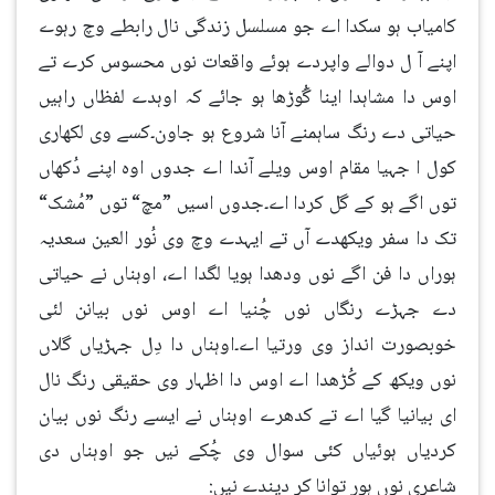
کامیاب ہو سکدا اے جو مسلسل زندگی نال رابطے وچ رہوے
اپنے آ ل دوالے واپردے ہوئے واقعات نوں محسوس کرے تے
اوس دا مشاہدا اینا گُوڑھا ہو جائے کہ اوہدے لفظاں راہیں
حیاتی دے رنگ ساہمنے آنا شروع ہو جاون۔کسے وی لکھاری
کول ا جہیا مقام اوس ویلے آندا اے جدوں اوہ اپنے دُکھاں
توں اگے ہو کے گل کردا اے۔جدوں اسیں ”مچ“ توں ”مُشک“
تک دا سفر ویکھدے آں تے ایہدے وچ وی نُور العین سعدیہ
ہوراں دا فن اگے نوں ودھدا ہویا لگدا اے، اوہناں نے حیاتی
دے جہڑے رنگاں نوں چُنیا اے اوس نوں بیانن لئی
خوبصورت انداز وی ورتیا اے۔اوہناں دا دِل جہڑیاں گلاں
نوں ویکھ کے کُڑھدا اے اوس دا اظہار وی حقیقی رنگ نال
ای بیانیا گیا اے تے کدھرے اوہناں نے ایسے رنگ نوں بیان
کردیاں ہوئیاں کئی سوال وی چُکے نیں جو اوہناں دی
شاعری نوں ہور توانا کر دیندے نیں: