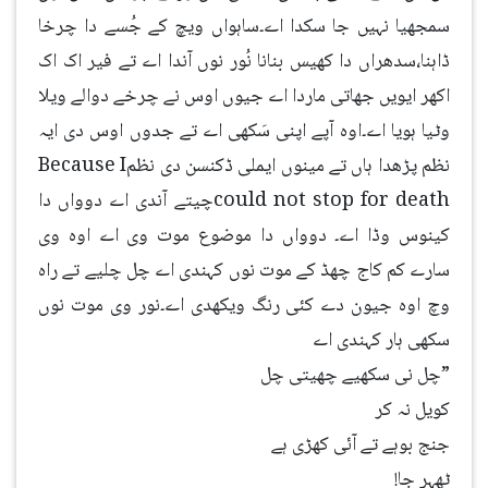
سمجھیا نہیں جا سکدا اے۔ساہواں ویچ کے جُسے دا چرخا
ڈاہنا،سدھراں دا کھیس بنانا نُور نوں آندا اے تے فیر اک اک
اکھر ایویں جھاتی ماردا اے جیوں اوس نے چرخے دوالے ویلا
وٹیا ہویا اے۔اوہ آپے اپنی سَکھی اے تے جدوں اوس دی ایہ
نظم پڑھدا ہاں تے مینوں ایملی ڈکنسن دی نظمBecause I
could not stop for deathچیتے آندی اے دوواں دا
کینوس وڈا اے۔ دوواں دا موضوع موت وی اے اوہ وی
سارے کم کاج چھڈ کے موت نوں کہندی اے چل چلیے تے راہ
وچ اوہ جیون دے کئی رنگ ویکھدی اے۔نور وی موت نوں
سکھی ہار کہندی اے
”چل نی سکھیے چھیتی چل
کویل نہ کر
جنج بوہے تے آئی کھڑی ہے
ٹھہر جا!