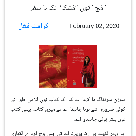
مَچ" توں ”مُشک“ تک دا سفر"
کرامت مُغل
February 02, 2020
سوزن سونٹاگ دا کہنا اے کہ اِک کتاب نوں لازمی طور تے
کوئی ضروری شے ہونا چاہیدا اے تے میری کتاب، پہلی کتاب
توں بہتر ہونی چاہیدی اے۔
ایہ بہتر لکھت ول اِک پریرنا اے تے ایس وچ اوہ ای لکھاری