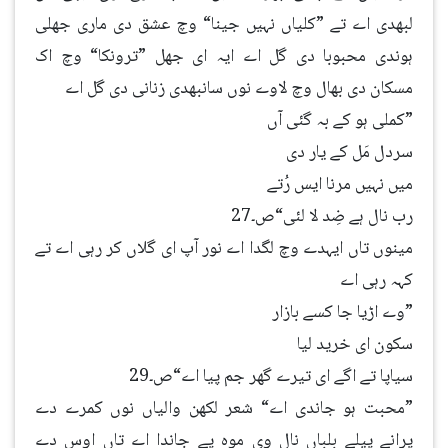
لبھدی اے تے ”کلیاں نہیں جینا“ وچ عشق دی ماری جھلی
ہوندی محبوبا دی گل اے ایہ ای جھل ”ترونکا“ وچ اک
مسکان دی بھال وچ لاوے نوں سانبھدی زنانی دی گل اے
”کملی ہو کے بہ گئی آں
سردل مَل کے یار دی
میں نہیں مرنا ایس رُتے
رب نال ہے ضِد لا لئی“ص۔27
مینوں تاں ایہدے وچ لگدا اے نور آپ ای گلاں کر رہی اے تے
کہہ رہی اے
”وے اڑیا جا کسے بازار
سکون ای خرید لیا
سیاپا تے اگے ای تیرے گھر جم پیا اے“ص۔29
”محبت ہو جاندی اے“ شعر لکھن والیاں نوں کمرے دے
پرانے پِیلے بلباں نال وی موہ پے جاندا اے تاں اوس دے