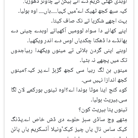
اوہدی کھٹی کریم دے اتے بیکن تے چاوئز دھوڑیا.
کیہ سبھ کجھ ٹھیک اے'میں کہیا.....ہاں.... اوہ بولیا۔
بہت اچھے شکریا تے نک صاف کیتا۔
اپنے کھانے دا سواد لوومیں آکھیاتے اوہدے چینی دے
بھانڈے دا ڈھکنا چکدیاں اوس دے اندر ویکھیا۔
اوہنے اپنی گردن ہلائی تے مینوں ویکھدا رہیاجدوں
تک میں پچھے نہ ہٹیا۔
مینوں ہن لگ رہیا سی کجھ گڑبڑ اے.پر کیہ؟مینوں
کجھ اندازا نہیں سی۔
کوء کنج اینا موٹا ہوندا اے؟اوہ تینوں ہورکمے لان لگا
سی۔ہیریٹ بولیا۔
تینوں پتا ہیریٹ کون؟
مِٹھے وچ ساڈی سبز حلوے دی ڈش خاص اے.پڈنگ
کیک ساس نال یاں چیز کیک'ونیلا آئسکریم یاں پائن