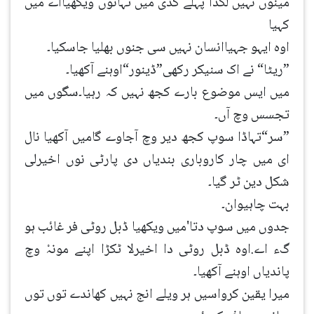
مینوں نہیں لگدا پہلے کدی میں تہانوں ویکھیااے میں
کہیا
اوہ ایہو جہیاانسان نہیں سی جنوں بھلیا جاسکیا۔
”ریٹا“ نے اک سنیکر رکھی”ڈینور“اوہنے آکھیا۔
میں ایس موضوع بارے کجھ نہیں کہ رہیا۔سگوں میں
تجسس وچ آں۔
”سر“تہاڈا سوپ کجھ دیر وچ آجاوے گامیں آکھیا نال
ای میں چار کاروباری بندیاں دی پارٹی نوں اخیرلی
شکل دین ٹر گیا۔
بہت چاہیوان۔
جدوں میں سوپ دتا'میں ویکھیا ڈبل روٹی فر غائب ہو
گء اے.اوہ ڈبل روٹی دا اخیرلا ٹکڑا اپنے مونہْ وچ
پاندیاں اوہنے آکھیا۔
میرا یقین کرواسیں ہر ویلے انج نہیں کھاندے توں توں