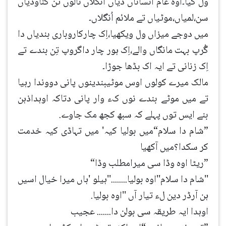
ول گیا۔اوہ عام انساناں دیاں انگلاں نالوں تن گناوڈیاں
سن،لمیاں،موٹیاں تے ملائم اُنگلاں۔
میں دوجے میزاں ول ویکھیا،اِک چارکاروباری بندیاں دا
گُرپ بہت مانگاں والے،اِک ہور چار داگروپ تِن بندے تے
اِک زنانی تے ایہ اک بڈھا جوڑا۔
مالک میرے کولوں اوس موٹیبندینوں پانی دووندا رہیا
تے میں موٹے بندے نوں کء وار پانی دتاکہ اوہداذہن
بنے ایس توں پہلے کہ سبھ کجھ مک جاوے.
”شام دا سلام“میں بولیا کیہ' میں تہاڈی کیہ خدمت
کر سکدا؟میں آکھیا
”ریٹا اوہ وڈا سی میرامطلب وڈا“
''شام دا سلام''اوہ بولیا........''ہیلو 'ہاں میرا خیال اسیں
ہن آرڈر دین لء تیار آں ''اوہ بولیا.
اوہدا ایہ طریقہ سی بولن دا....... عجیب