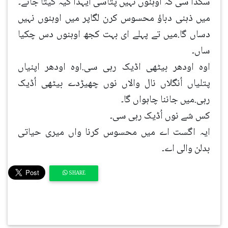
سکدا سی کہ اوہنوں نہیں پتاسی ایہدا کیہ کیتا جائے۔
میں ذہنی دباؤ محسوس کرن لگاپر میں اوہنوں نہیں
دساں گا.میں تے پہلے ای بہت کجھ اوہنوں دس چکیا
ساں۔
اوہ اودھر بیٹھی اڈیک رہی سی.اوہ اودھر اپنیاں
پتلیاں اُنگلاں نال والاں نوں چھیڑدے بیٹھی اُڈیک
رہی.میں جاننا چاہواں گا۔
کس شے نوں اُڈیک رہی سی۔
ایہ اگست اے میں محسوس کرنا واں میری حیاتی
بدلن والی اے۔
SHARE