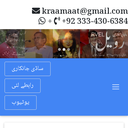
kraamaat@gmail.com
+92 333-430-6384
+
Previous
Nex
ساڈی جانکاری
رابطے لئی
یوٹیوب