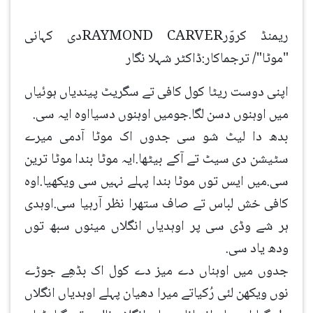
ریمنڈ کروّرRAYMOND CARVERدی کہانی
"موٹا"/ ترجماکار:ڈاکٹر شہلا نگار
اپنی دوست ریٹا کول کافی تے سگریٹ پیندیاں ہوئیاں
میں اوہنوں دسن لگا.جومیں اوہنوں دسیااوہ ایہ سی.
بدھ دا لیٹ شو سی جدوں اک موٹا آدمی میرے
سٹیشن دی سیٹ تے آکے بیٹھا.ایہ موٹا بندا موٹا ترین
سی.میں ایس توں موٹا بندا پہلے نہیں سی ویکھیا.اوہ
کافی خش لباس تے صاف ستھرا نظر آرہیا سی.اوہدی
ہر شے وڈی سی پر اوہدیاں انگلاں مینوں سبھ توں
ودھ یاد سی.
جدوں میں اوہناں دے میز دے کول اک بڈھِے جوڑے
نوں ویکھن لئی رُکیاتے میرا دھیان پہلے اوہدیاں انگلاں