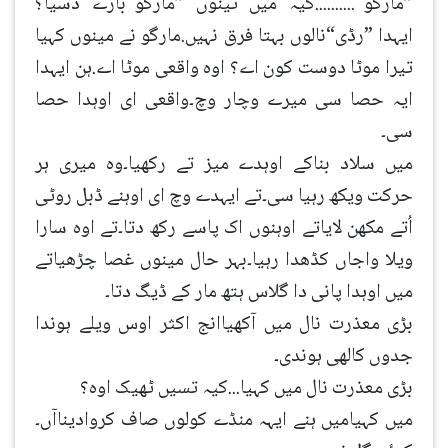
”مارگو“..........کیہ میں تینوں ”مارگو“بارے دسیا؟
ایہدا ”رڈی“نالوں بہتا فرق نہیں.مارگو نے مینوں کہیا
تیرا موٹا دوست کون اے؟ اوہ واقعی موٹا اے.ہن ایہدا
ایہ حصا سی میرے وچار وچ۔واقعی ای اوہدا حصا
سی۔
میں سلاد بناکے اوہدے میز تے رکھیا۔وہ میری ہر
حرکت ویکھ رہیا سی۔تے ایہدے وچ ای اوہنے ڈبل روٹی
اُتے مکھن لایاتے اوہنوں اک پاسے رکھ دتا۔تے اوہ سارا
ویلا واجاں کڈھدا رہیا۔بہر حال مینوں غصا چڑھیاتے
میں اوہدا پانی دا گلاس ہتھ مار کے ڈیگ دتا۔
بڑی معذرت نال میں آکھیاانج اکثر اوس ویلے ہوندا
جدوں کالھی ہوندی۔
بڑی معذرت نال میں کہیا...کیہ تسیں ٹھیک اوہ؟
میں کہیامیں ہنے ایہہ منڈے کولوں صاف کروادیناآں۔