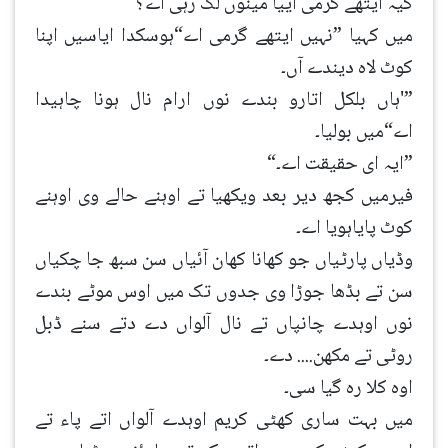
کیہ ایتھے گرمی اییا مینوں لگ رہی اے؟
میں کہیا ”نہیں ایتھے گرمی اے“ہوسکدا ایاسیں اپنا
کوٹ لاہ دیندے آں۔
”'ہاں بلکل اتارو بندے نوں ارام نال ہونا چاہیدا
اے“میں بولیا۔
”ایہ ای حقیقت اے۔“
فیرمیں کجھ دیر بعد ویکھیا تے اوہنے حالے وی اوہنے
کوٹ پایاہویا اے۔
وڈیاں پارٹیاں جو کھانا کھان آئیاں سن سبھ جا چکیاں
سن تے بڈھا جوڑا وی جدوں تک میں اوس موٹے بندے
نوں اوہدے چانپاں تے نال آلواں دے دتے سنے ڈبل
روٹی تے مکھن.... دے۔
اوہ کلا رہ گیا سی۔
میں بہت ساری کھٹی کریم اوہدے آلواں اتے پاء تے