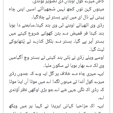
کاش میرے کول اوہناں دی تصویر ہوندی۔
مینوں کہن نوں کجھ نہیں سُجھیااَتے اسیں اپنی چاہ
پیتی تے نال ای میں اپنے بستر تے چلاگیا۔
رڈی وی اٹھیاتے اوہنے ٹی وی بند کیتا۔ساہمنے دا بوہا
بند کیتا فر قمیض دے بٹن کھولنے شروع کیتے میں
بستر اُپر پے گیا، بستر دے بلکل کنارے تے پُٹھاہوکے
لیٹ گیا۔
اوسے ویلے رَڈی نے بَتّی بند کیتی تے بستر وچ آگیامیں
وی لک دے بھار ہویا تے سکون ملیا۔
ایہہ میری چاہ دے خلاف پر گل ایہ وے کہ جدوں رڈی
میرے کول آندا تے مینوں لگدا اے میں موٹا آں اینا موٹا
کہ رڈی اک نکّی جہی شے اے.جو بڑی اوکھی نظر آؤندی
اے۔
ایہہ اک مزاحیا کہانی ایریٹا نے کہیا پر میں ویکھ