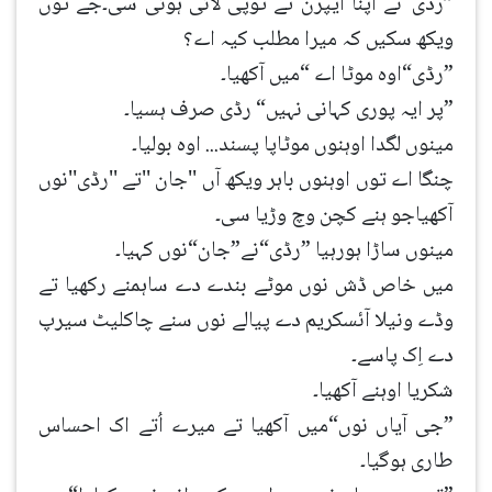
”رڈی“نے اپنا ایپرن تے ٹوپی لائی ہوئی سی۔جے توں
ویکھ سکیں کہ میرا مطلب کیہ اے؟
”رڈی“اوہ موٹا اے “میں آکھیا۔
”پر ایہ پوری کہانی نہیں“ رڈی صرف ہسیا۔
مینوں لگدا اوہنوں موٹاپا پسند... اوہ بولیا۔
چنگا اے توں اوہنوں باہر ویکھ آں ''جان ''تے ''رڈی''نوں
آکھیاجو ہنے کچن وچ وڑیا سی۔
مینوں ساڑا ہورہیا ”رڈی“نے”جان“نوں کہیا۔
میں خاص ڈش نوں موٹے بندے دے ساہمنے رکھیا تے
وڈے ونیلا آئسکریم دے پیالے نوں سنے چاکلیٹ سیرپ
دے اِک پاسے۔
شکریا اوہنے آکھیا۔
”جی آیاں نوں“میں آکھیا تے میرے اُتے اک احساس
طاری ہوگیا۔