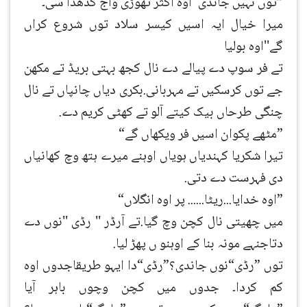
”توں نہیں جاندی“اوہ اکثر تھوڑی واج کڈھدا سی۔
میرا خیال ایہ اسیں کیسر سلاد توں شروع کراں
گے''اوہ بولیا
تے فر سوپ دے پیالے دے نال کجھ بہتی بریڈ تے مکھن
جے توں کرسکیں تے مہربانی.بکری دیاں چانپاں تے نال
چنگی طرحاں بیک کیتے آلو تے کھٹی کریم دے.
”مٹھے پکوان اسیں فر ویکھاں گے“
تیرا شکریا کہندیاں ہویاں اوہنے میرے ہتھ وچ کھانیاں
دی فہرست دے دتی.
”اوہ خدایا...ریٹا...... پر اوہ انگلاں“
میں چھیتی نال کچن وچ گیا.تے آرڈر '' رڈی ''نوں دے
دتاجنہے مونہ بنا کے اوہنو ں پھڑ لیا.
توں ”رڈی“نوں جاندی؟”رڈی“دا ایہو طریقاجدوں اوہ
کم کردا۔ جدوں میں کچن وچوں باہر آیا