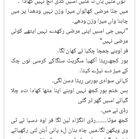
”توں منیں یاں نہ منیں اسیں کدی انج نہیں کھادا“۔
میں جنّا مرضی کھالواں میرا وزن نہیں ودھدا پر میں
چاہنا واں میرا وزن ودھے۔
”نہیں جی اسیں اپنی مرضی رکھدے نہیں ایتھے کوئی
مرضی نہیں“
فر اوہنے چمچا چکیا تے کھان لگا۔
ہور کجھ،رِیٹا آکھیا سگریٹ سلگاکے کرسی نوں چک
کے میز دے نیڑے کیتا۔
کہانی سوادی ہورہی رِیٹا دسن لگی۔
بس ختم ہور کجھ نہیں اوہنے اپنا مٹھا کھادا تء چلا
گیاتے اسیں گھر ٹر گئی
رڈی تے میں۔
کجھ موٹا.........رڈی انگڑاء لین لگا فر اوہ دسیا تے ٹی
وی ویکھن لگا۔میں چاہ بنان لء پانی آبلن لئی رکھیاتے