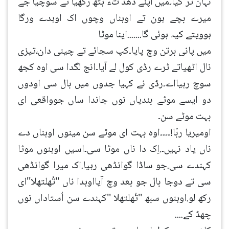
نہان ٹر گیا۔میں اپنے ڈھڈ تء ہتھ رکھیا تے سوچیا جے
میرے بچے ہون تے اوہناں وچوں اک اوہدے ورگا
ہوویتے کیہ ہوئی گا.......اینا موٹا
میں پانی برتن وچ پایا۔کپ سجائے تے چینی دان،تیزی
نال اٹھیاتے ٹرے رڈی کول لے آیا۔انج لگدا سی اوہ کجھ
سوچ رہیااے۔رڈی نے کہیا جدوں میں بال سی اودوں
دو ایسے موٹے بندیاں نوں جاندا ساں جوواقعی ای
بہت موٹے سن۔
اومیریا ربّا!۔۔۔۔اوہ بہت ای موٹے سن مینوں اوہناں دے
ناں یاد نہیں۔.اِک دا ناں موٹا سی۔اسیں اوہنوں موٹا
کہندے سی.جو ساڈا گوانڈھی رہیا.اک میرا گوانڈھی
سی تے دوجا بال جو بعد وچ آیااوہدا ناں ''تُھلتھلا''ای
رکھ لو.اوہنوں سبھ ''تُھلتھلا ''کہندے سن اُستاداں نوں
چھڈ کے....