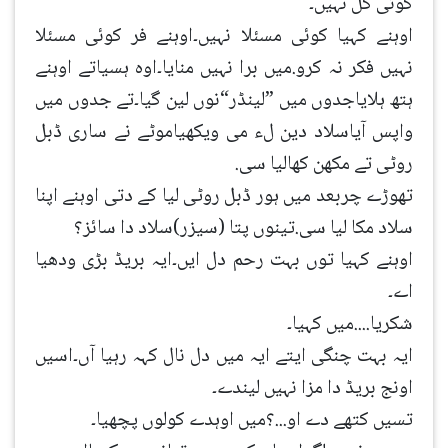
کوئی گل نہیں۔
اوہنے کہیا کوئی مسئلا نہیں۔اوہنے فر کوئی مسئلا
نہیں فکر نہ کرو.میں برا نہیں منایا۔اوہ ہسیاتے اوہنے
ہتھ ہلایاجدوں میں ”لینڈر“نوں لین گیا۔تے جدوں میں
واپس آیاسلاد دین لء می ویکھیاموٹے نے ساری ڈبل
روٹی تے مکھن کھالیا سی.
تھوڑے چربعد میں ہور ڈبل روٹی لیا کے دتی اوہنے اپنا
سلاد مکا لیا سی.تینوں پتا (سیزر)سلاد دا سائز؟
اوہنے کہیا توں بہت رحم دل ایں۔ایہ بریڈ بڑی ودھیا
اے۔
شکریا....میں کہیا۔
ایہ بہت چنگی ایتے ایہ میں دل نال کہہ رہیا آں۔اسیں
اونج بریڈ دا مزا نہیں لیندے۔
تسیں کتھے دے او...؟میں اوہدے کولوں پچھیا۔