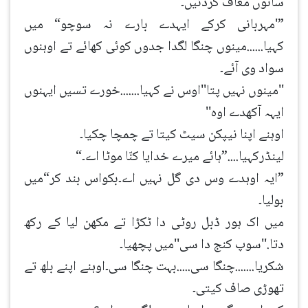
سانوں معاف کردئیں۔
”'مہربانی کرکے ایہدے بارے نہ سوچو“ میں
کہیا......مینوں چنگا لگدا جدوں کوئی کھائے تے اوہنوں
سواد وی آئے۔
''مینوں نہیں پتا''اوس نے کہیا.......خورے تسیں ایہنوں
ایہہ آکھدے اوہ''
اوہنے اپنا نیپکن سیٹ کیتا تے چمچا چکیا۔
لینڈرکہیا....”ہائے میرے خدایا کنّا موٹا اے۔“
”ایہ اوہدے وس دی گل نہیں اے۔بکواس بند کر“میں
بولیا۔
میں اک ہور ڈبل روٹی دا ٹکڑا تے مکھن لیا کے رکھ
دتا.''سوپ کنج دا سی''میں پچھیا۔
شکریا.......چنگا سی.....بہت چنگا سی۔اوہنے اپنے بلھ تے
تھوڑی صاف کیتی۔