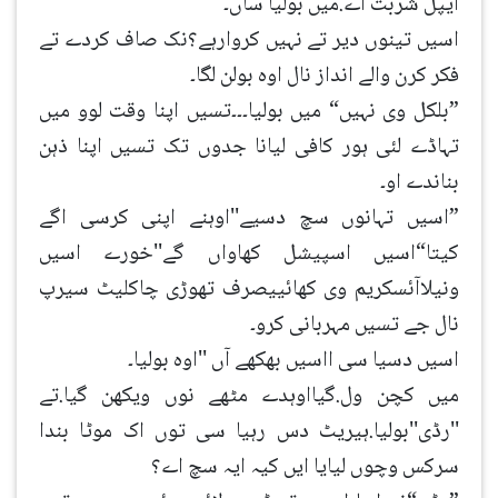
ایپل شربت اے.میں بولیا ساں۔
اسیں تینوں دیر تے نہیں کروارہے؟نک صاف کردے تے
فکر کرن والے انداز نال اوہ بولن لگا۔
”بلکل وی نہیں“ میں بولیا۔۔۔تسیں اپنا وقت لوو میں
تہاڈے لئی ہور کافی لیانا جدوں تک تسیں اپنا ذہن
بناندے او۔
”اسیں تہانوں سچ دسیے''اوہنے اپنی کرسی اگے
کیتا“اسیں اسپیشل کھاواں گے''خورے اسیں
ونیلاآئسکریم وی کھائییصرف تھوڑی چاکلیٹ سیرپ
نال جے تسیں مہربانی کرو۔
اسیں دسیا سی ااسیں بھکھے آں ''اوہ بولیا۔
میں کچن ول.گیااوہدے مٹھے نوں ویکھن گیا.تے
''رڈی''بولیا.ہیریٹ دس رہیا سی توں اک موٹا بندا
سرکس وچوں لیایا ایں کیہ ایہ سچ اے؟