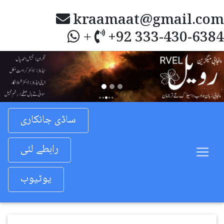
kraamaat@gmail.com
+92 333-430-6384
+
Previous
Nex
ساڈی جانکاری
رابطے لئی
یوٹیوب