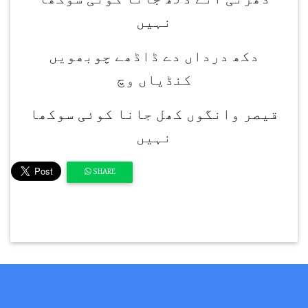
نہیں
دکھ درداں دے ڈاڈھے چوبھویں
کنڈیاں وچ
قیصر وانگوں کھل جانا کوئی سوکھا
نہیں
SHARE