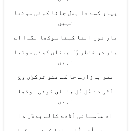
پیار کسے دا بھل جانا کوئی سوکھا
نہیں
یار نوں اپنا کہنا سوکھا لگدا اے
یار دی خاطر رُل جاناں کوئی سوکھا
نہیں
مصر بازارے جا کے عشق ترکڑی وچ
اَٹی دے مُل تُل جاناں کوئی سوکھا
نہیں
اد ھآسمانی اُڈدے کالے بدلاں دا
دھرتی اُتے ڈُلھ جانا کوئی سوکھا