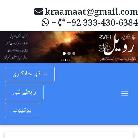
kraamaat@gmail.com
+92 333-430-6384
+
Previous
Nex
ساڈی جانکاری
رابطے لئی
یوٹیوب