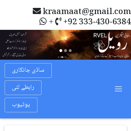
kraamaat@gmail.com
+92 333-430-6384
+
Previous
Nex
ساڈی جانکاری
رابطے لئی
یوٹیوب