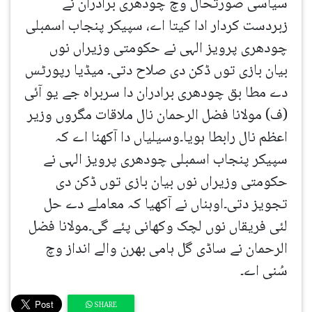
سیاسی صورتحال وچ چودھری برادران نے
زبردست کردار ادا کیتا اے، سپیکر پنجاب اسمبلی
چودھری پرویز الہی نے حکومتی وزیراں نوں
بیان بازی توں ڈکن دی صلاح دتی۔ میڈیا رپورٹس
دے مطا بق چودھری برادران دا سربراہ جے یو آئی
(ف) مولانا فضل الرحمان نال ملاقات مگروں وزیر
اعظم نال رابطا ہویا۔وسیلیاں دا آکھنا اے کہ
سپیکر پنجاب اسمبلی چودھری پرویز الہی نے
حکومتی وزیراں نوں بیان بازی توں ڈکن دی
تجویز دتی۔اوہناں نے آکھیا کہ معاملے دے حل
لئی فریقاں نوں لچک وکھانی پئے گی۔مولانا فضل
الرحمان نے ساڈی گل ہامی بھرن والے انداز وچ
سُنی اے۔
SHARE