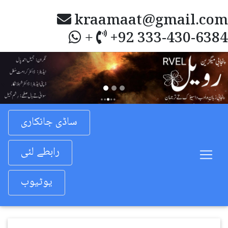
kraamaat@gmail.com
+92 333-430-6384
+
Previous
Nex
ساڈی جانکاری
رابطے لئی
یوٹیوب