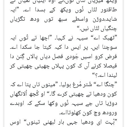
ویکھ میریاں لتّاں نوں،تے اوہ اینیاں لمیاں تے
طاقتور لتّاں نُوں ویکھ کے ہسدا اے۔ ”ایہ
شاید،دوڑن واسطے سبھ توں ودھ تگڑیاں
چنگیاں لتّاں نیں۔“
”ٹھیک اے“ سیہہ نے کہیا۔ ”اچھا تے تُوں ایہ
سوچنا ایں۔ پر ایس دا کیہ کیتا جا سکدا اے۔
فرض کرو اسیں جَودی فصل دیاں پالاں گِنن دا
فیصلا کرنے آں ک کون پہلاں چھیتی چھیتی کر
لیندا اے۔؟“
”چنگا اے“ شُتر مُرغ بولیا۔ ”مینوں تاں پتا اے کہ
کون ودھیا تے چھیتی کرے گا۔“ او کُجھ اُلانگھاں
دوڑیا تاں جے سیہہ نُوں وکھا سکے کہ اوہدے
ورودھ وچ کون کھلوتااے۔
”بُہت ای ودھیا جہی ہار لبھنی تینوں“ اوس