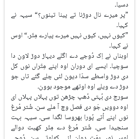
دسیا۔
”پر میرے نال دوڑنا تے پینا تینوں؟“ سیہہ نے
کہیا۔
”کیوں نہیں، کیوں نہیں میرے پیارے مِتّر۔“ اوس
نے کہیا۔
اوہناں نے اِک دُوجے دے اگلے دیہاڑ دوڑ لاون دا
سوچیا۔ ایسے ای دوران اوہ اپنے مِتّراں نوں کل
دی دوڑ واسطے سدّا دیون لئی چلے گئے تاں جو
دوڑ دے ویلے اوہ اوتھے موجود ہوون۔
سورج دی بُہتی دُھپ چڑھن توں پہلاں پہلاں ای
اوہ دوویں جَو دی فصل وچ آ ملے سن۔ شُتر مُرغ
نوں اپنے اُتے پُورا بھروسا لگدا سی۔ سیہہ بہت
سنجیدا سی۔ شُتر مُرغ دے مِتّر کھیت دوالے
اوس نوں ہمّت دوان لئی کھلوتے سن۔ دُوجے