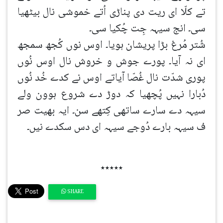
تے کلّا ای ریت دی پناڑی اُتے خموشی نال بیٹھیا
سی۔ انج سیہہ جِت چُکیا سی۔
شُتر مُرغ بڑا پریشان ہویا۔ اوس نوں کُجھ سمجھ
ای نہ آیا۔ پورے جوش و خروش نال اوس نُوں
پوری شدّت نال غُصّا آیاتے اوس نے کدے خُد نُوں
دُبارا نہیں پُچھیا کہ دوڑ دے شروع ہوون ولے
سیہہ دے سارے ساتھی کِتھے سن۔ ایہ بھیت صر
ف سیہہ بارے دُوجے سیہہ ای دس سکدے نیں۔
٭٭٭٭٭
SHARE