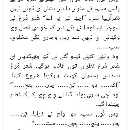
پاسے سیہہ تے مِتّراں دا ناں نشان ای کوئی نہیں
نظرآرہیا سی۔ ”اچھا تے ایہ اے“ شُتر مُرغ نے
سوچیا ایہ اوہ اینے نِکّے نیں کہ جَو دی فصل وچ
وکھائی ای نہیں دے رہے، وچاری نِکّی مخلوق۔
سیہہ……
اوہ اوتھے اکٹھے کھلو گئے تے اَکھ جھپکدیاں ای
شُتر مُرغ نظراں توں غائب ہوگیا۔ شُتر مُرغ
ہسدیاں ہسدیاں کھیت پارکرنا شروع کیتا۔
”اِک…… دو …… تِن…… چار…… پنج……“
اوہ اُچی ساری بولدا گیا تے وِ چ وِچ اِک اِک قطار
چھڈدا گیا۔
اوس نُوں سیہہ دی واج نے ڈرایا۔ تِن……
چار…… پنج…… چھے…… ست……“