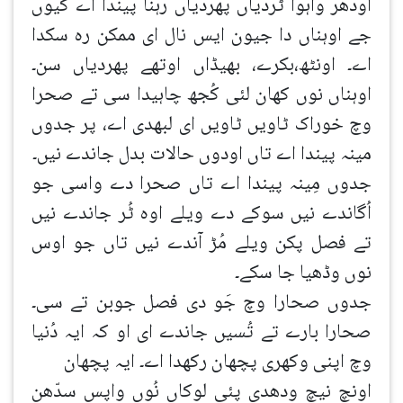
اودھر واہوا ٹُردیاں پھردیاں رہنا پیندا اے کیوں
جے اوہناں دا جیون ایس نال ای ممکن رہ سکدا
اے۔ اونٹھ،بکرے، بھیڈاں اوتھے پھردیاں سن۔
اوہناں نوں کھان لئی کُجھ چاہیدا سی تے صحرا
وچ خوراک ٹاویں ٹاویں ای لبھدی اے، پر جدوں
مینہ پیندا اے تاں اودوں حالات بدل جاندے نیں۔
جدوں مِینہ پیندا اے تاں صحرا دے واسی جو
اُگاندے نیں سوکے دے ویلے اوہ ٹُر جاندے نیں
تے فصل پکن ویلے مُڑ آندے نیں تاں جو اوس
نوں وڈھیا جا سکے۔
جدوں صحارا وچ جَو دی فصل جوبن تے سی۔
صحارا بارے تے تُسیں جاندے ای او کہ ایہ دُنیا
وچ اپنی وکھری پچھان رکھدا اے۔ ایہ پچھان
اونچ نیچ ودھدی پئی لوکاں نُوں واپس سدّھن