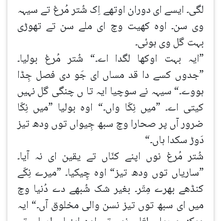
لگی۔ ایسے ای دوران اوتھے اِک شُتر مُرغ تے سیہہ
وی سن۔ اوہ کھیت وچ ای ملے سن تے تھوڑی
بہت گل وی ہوئی۔
”ایہ بہت اوکھا لگدا اے۔“ شُتر مُرغ بولیا۔
”جدوں کسے دا قد مساں ای جَو دی فصل جِڈا
ہووے۔“ سیہہ نے سوچیا ایہ تا ں چنگی گل نہیں
کیتی اے۔ ”میں نِکّا واں۔“ اوہ بولیا ”میں نِکّا
ضرور آں پر صحارا وچ سبھ جِیواں توں ودھ تیز
دَوڑ سکدا ہاں۔“
شُتر مُرغ نوں اپنے کنّاں تے یقین ای نہ آیا۔
”ساریاں توں ودھ تیز“ اوہ چِیکیا۔ ”میرے نِکّے
کنڈھے بھرے مِتّر۔ بغیر شک شُبھے دے دُنیا وچ
میں ای سبھ توں تیز نسن والی مخلوق آں۔“ ایہ