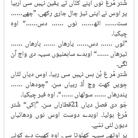
شُتر مُرغ نوں اپنے کنّاں تے یقین نہیں سی آرہیا
پر اوس نے اپنی تیز چال جاری رکھی۔ ”چھے……
ست…… اٹھ…… نوں …… دس……“ اوہ
چِیکیا۔
”نَوں …… دس…… یارھاں …… بارھاں ……
تیرھاں ……“ اوہدے ساہمنیوں سیہہ دی واج آن
لگی۔
شُتر مُر غ ہُن ہس نہیں سی رہیا۔ اوس دیاں لتّاں
جِویں کھت وچ اُڈ رہیاں سن۔ ”چودھاں ……
پندرھاں …… سولھاں ……“۔ اوہ فیر چِیکیا۔
جَو دی فصل دیاں 21قطاراں سن۔ ”اِکی“ شُتر
مُرغ بولیا۔ اوہدے دوست اوس نوں ودھائیاں
دیون لئی نسّے۔
پر اوتھے سیہہ کھلوتا سی۔ اوہ کھیت دے کونے