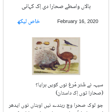
بالاں واسطے صحارا دی اِک کہانی
خاص لیکھ
February 16, 2020
سیہہ نے شُتر مُرغ نوں کویں ہرایا؟
(صحارا توں اِک داستان)
جو لوک صحرا وچ رہندے نیں اوہناں نوں ایدھر