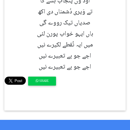
اود وں پنجاب ہسے گا
تے وَیری دُشمناں دی اکھ
صدیاں تیک رووے گی
ہاں ایہو خواب پورن لئی
میں ایہ نُقطے لکیرے نیں
اجے جو بے تعبیرے نیں
اجے جو بے تعبیرے نیں
SHARE