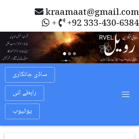
kraamaat@gmail.com
+92 333-430-6384
+
Previous
Nex
ساڈی جانکاری
رابطے لئی
یوٹیوب