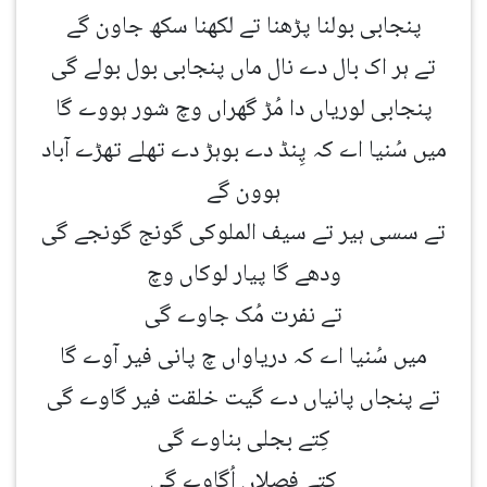
پنجابی بولنا پڑھنا تے لکھنا سکھ جاون گے
تے ہر اک بال دے نال ماں پنجابی بول بولے گی
پنجابی لوریاں دا مُڑ گھراں وچ شور ہووے گا
میں سُنیا اے کہ پِنڈ دے بوہڑ دے تھلے تھڑے آباد
ہوون گے
تے سسی ہیر تے سیف الملوکی گونج گونجے گی
ودھے گا پیار لوکاں وچ
تے نفرت مُک جاوے گی
میں سُنیا اے کہ دریاواں چ پانی فیر آوے گا
تے پنجاں پانیاں دے گیت خلقت فیر گاوے گی
کِتے بجلی بناوے گی
کِتے فصلاں اُگاوے گی