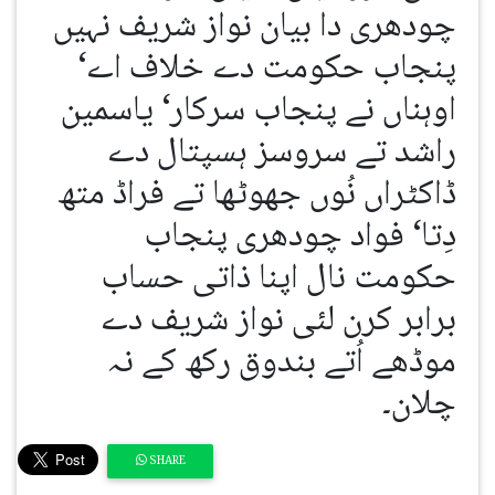
چودھری دا بیان نواز شریف نہیں
پنجاب حکومت دے خلاف اے‘
اوہناں نے پنجاب سرکار‘ یاسمین
راشد تے سروسز ہسپتال دے
ڈاکٹراں نُوں جھوٹھا تے فراڈ متھ
دِتا‘ فواد چودھری پنجاب
حکومت نال اپنا ذاتی حساب
برابر کرن لئی نواز شریف دے
موڈھے اُتے بندوق رکھ کے نہ
چلان۔
SHARE