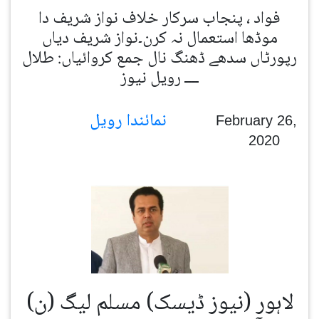
فواد ، پنجاب سرکار خلاف نواز شریف دا
موڈھا استعمال نہ کرن۔نواز شریف دیاں
رپورٹاں سدھے ڈھنگ نال جمع کروائیاں: طلال
ــــ رویل نیوز
نمائندا رویل
February 26,
2020
لاہور (نیوز ڈیسک) مسلم لیگ (ن)