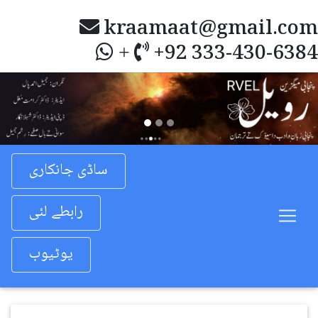
kraamaat@gmail.com
+92 333-430-6384
+
Previous
Nex
ساڈی جانکاری
رابطے لئی
یوٹیوب