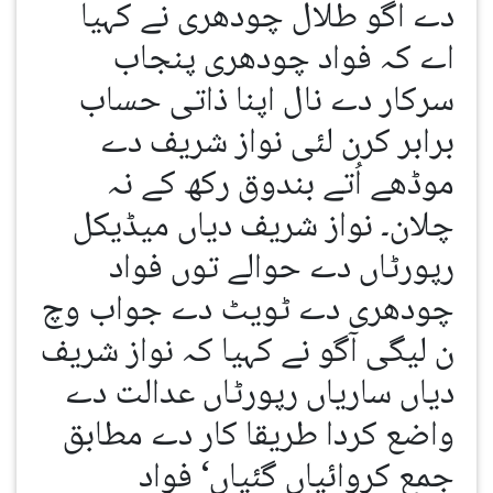
دے آگو طلال چودھری نے کہیا
اے کہ فواد چودھری پنجاب
سرکار دے نال اپنا ذاتی حساب
برابر کرن لئی نواز شریف دے
موڈھے اُتے بندوق رکھ کے نہ
چلان۔ نواز شریف دیاں میڈیکل
رپورٹاں دے حوالے توں فواد
چودھری دے ٹویٹ دے جواب وچ
ن لیگی آگو نے کہیا کہ نواز شریف
دیاں ساریاں رپورٹاں عدالت دے
واضع کردا طریقا کار دے مطابق
جمع کروائیاں گئیاں‘ فواد