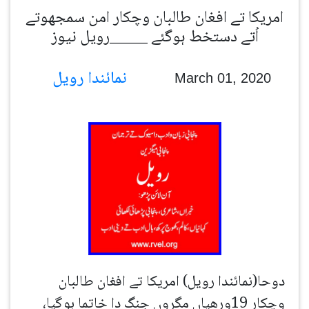
امریکا تے افغان طالبان وچکار امن سمجھوتے
اُتے دستخط ہوگئے _____رویل نیوز
نمائندا رویل
March 01, 2020
دوحا(نمائندا رویل) امریکا تے افغان طالبان
وچکار 19ورھیاں مگروں جنگ دا خاتما ہوگیا،