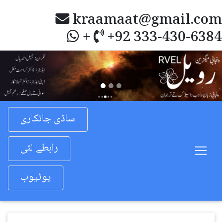
kraamaat@gmail.com
+92 333-430-6384
+
Previous
Nex
ساڈی جانکاری
رابطے لئی
یوٹیوب