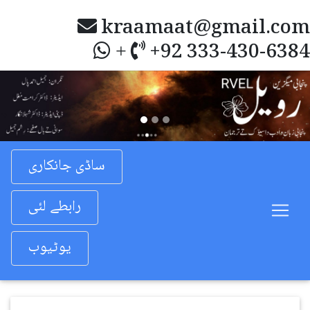
kraamaat@gmail.com
+92 333-430-6384
+
Previous
Nex
ساڈی جانکاری
رابطے لئی
یوٹیوب