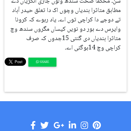
سن۔ محکما صحت سندھ ولوں جاری آنکڑیاں دے
مطابق متاثرا بندیاں وچوں اک دا تعلق حیدر آباد
تے دوجے دا کراچی توں اے۔ یاد رہوے کہ کرونا
وایرس دے ہور دو نویں کیساں مگروں سندھ وچ
متاثرا بندیاں دی گنتی 15جدوں کہ صرف
کراچی وچ 14ہوگئی اے۔
SHARE