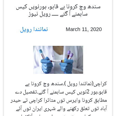
سندھ وچ کرونا بے قابو، ہورنویں کیس
ساہمنے آ گئے ـــــ رویل نیوز
نمائندا رویل
March 11, 2020
کراچی(نمائندا رویل )۔سندھ وچ کرونا بے
قابو،ہور 2نویں کیس ساہمنے آ گئے۔تفصیل دے
مطابق کرونا وایرس توں متاثرا کراچی تے حیدر
آباد توں تعلق رکھنے والے شہری ایران توں آئے