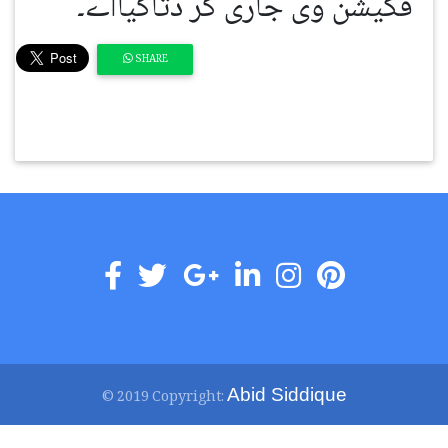
فکیشن وی جاری کر دتاگیااے۔
SHARE
Abid Siddique
© 2019 Copyright: