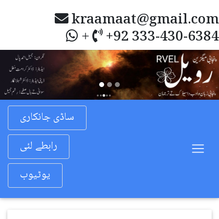
kraamaat@gmail.com
+92 333-430-6384
+
Previous
Nex
ساڈی جانکاری
رابطے لئی
یوٹیوب