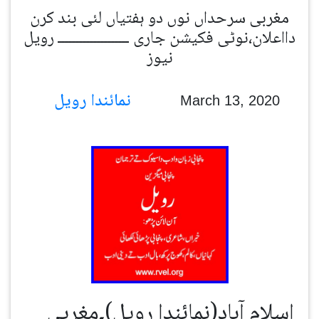
مغربی سرحداں نوں دو ہفتیاں لئی بند کرن
دااعلان،نوٹی فکیشن جاری ــــــــــــــــــــ رویل
نیوز
نمائندا رویل
March 13, 2020
اسلام آباد(نمائندا رویل)۔مغربی