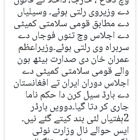
وچ دفاع ، خارجا، داخلا تے قانون
دے وزیروی رلتی ہوئے۔ وسیلیاں
دے مطابق قومی سلامتی کمیٹی
دے اجلاس وچ تنوں فوجاں دے
سربراہ وی رلتی ہوئے۔وزیراعظم
عمران خان دی صدارت ہیٹھ ہون
والے قومی سلامتی کمیٹی دے
اجلاس دوران ایران تے افغانستان
دے بارڈ سیل کرن دا حکم ناما
جاری کر دتا گیا۔دوویں بارڈر
2ہفتیاں لئی بند کیتے گئے نیں۔
ایس حوالے نال وزارت نوٹی