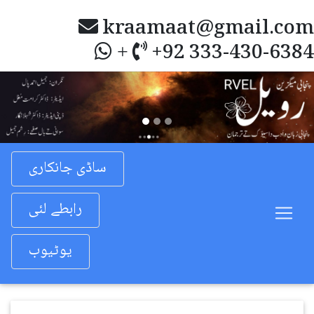
kraamaat@gmail.com
+92 333-430-6384
+
Previous
Nex
ساڈی جانکاری
رابطے لئی
یوٹیوب