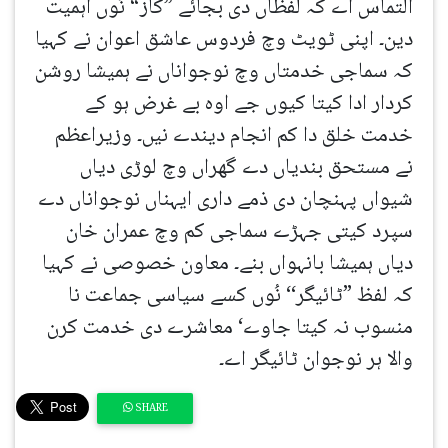
التماس اے کہ لفظاں دی بجائے ”کاز“ نُوں اہمیت
دین۔ اپنی ٹویٹ وچ فردوس عاشق اعوان نے کہیا
کہ سماجی خدمتاں وچ نوجواناں نے ہمیشا روشن
کردار ادا کیتا کیوں جے اوہ بے غرض ہو کے
خدمت خلق دا کم انجام دیندے نیں۔ وزیراعظم
نے مستحق بندیاں دے گھراں وچ لوڑی دیاں
شیواں پہنچان دی ذمے داری ایہناں نوجواناں دے
سپرد کیتی جہڑے سماجی کم وچ عمران خان
دیاں ہمیشا بانہواں بنے۔ معاون خصوصی نے کہیا
کہ لفظ ”ٹائیگر‘‘ نُوں کسے سیاسی جماعت نا
منسوب نہ کیتا جاوے‘ معاشرے دی خدمت کرن
والا ہر نوجوان ٹائیگر اے۔
SHARE