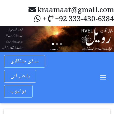
kraamaat@gmail.com
+92 333-430-6384
+
Previous
Nex
ساڈی جانکاری
رابطے لئی
یوٹیوب