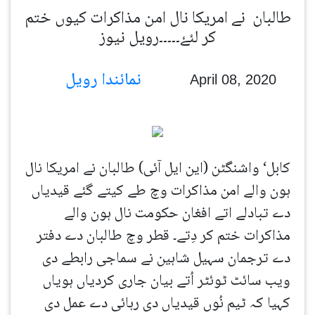
طالبان نے امریکا نال امن مذاکرات کیوں ختم
کر لئۓ۔۔۔۔۔رویل نیوز
نمائندا رویل
April 08, 2020
کابل‘ واشنگٹن (این ایل آئی) طالبان نے امریکا نال
ہون والے امن مذاکرات وچ طے کیتے گئے قیدیاں
دے تبادلے اتے افغان حکومت نال ہون والے
مذاکرات ختم کر دِتے۔ قطر وچ طالبان دے دفتر
دے ترجمان سہیل شاہین نے سماجی رابطے دی
ویب سائٹ ٹوئٹر اُتے بیان جاری کردیاں ہویاں
کہیا کہ ٹیم نُوں قیدیاں دی رہائی دے عمل دی