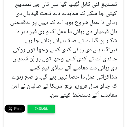
تصدیق لئی کابل گھلیا گیا سی تاں جے تصدیق
کیتی جا سکے کہ معاہدے دے تحت قیدیاں دی
رہائی دا عمل شروع ہویا اے کہ نہیں پر بدقسمتی
نال قیدیاں دی رہائی دا عمل اِک واری فیر دیر دا
شکار ہو گیااے تے صاف بہانے بنائے جا رہے
نیں‘قیدیاں دی رہائی کدی کسے وجھا توں روکی
جاندی اے تے کدی کسے وجھا توں پر ہُن قیدیاں
دی رہائی دے معاملے اُتے ساڈی ٹیم کسے
مذاکراتی عمل دا حصا نہیں بنے گی۔ واضح رہوے
کہ چالو سال فروری وچ امریکا تے طالبان نے امن
معاہدے اُتے دستخط کیتے سن۔
SHARE