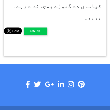
قیاساں دے گھوڑے بھجاند ے رہے۔
٭٭٭٭٭
SHARE