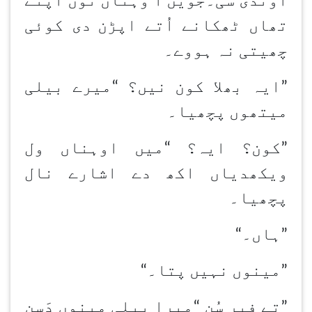
آوندی سی۔جویں ا وہناں نوں اپنے
تھاں ٹھکانے اُتے اپڑن
دی کوئی
چھیتی نہ ہووے۔
”ایہ بھلا کون
نیں؟
“
میرے بیلی
میتھوں پچھیا۔
”کون؟ ایہ؟
“
میں اوہناں ول
ویکھدیاں اکھ دے اشارے نال
پچھیا۔
”ہاں۔
“
”مینوں نہیں پتا۔
“
”تے فیر سُن
“
میرا بیلی مینوں دَسن