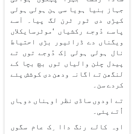
جہاز بنیا ہویا سی ہن
ہولی ہولی
کیڑی دی ٹور ٹرن
لگ پیا۔ آسے
پاسے دُوجے رکشیاں
‘
موٹرسایکلاں
ویگناں دے ڈرائیور بڑی احتیاط
نال ہولی ہولی اِک دُوجے توں تے
پیدل چلن
والیاں توں بچ بچا کے
لنگھن
تے اگانہ ودھن
دی کوشش پئے
کردے سن۔
تے اودوں ساڈی نظر اوہناں دوہاں
اُتے پئی۔
اوہ کالے رنگ داا ِک عام سگوں