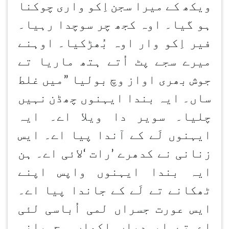
ویکھ کے میرا سجن
اِکو واری چوکنا
ہو گیا۔ اوہ کجھ چر سوچدا رہیا۔
فیر اِکو وار اوہ بُھڑکیا۔ اوہنے
میرے سجے پٹ اُتے ہتھ ماریا تے
جوش بھری اواز وچ بولیا
”
میں غلط
ساں۔ ایہ بندا ایہنوں چھڈن
نہیں
چلیا۔ سویر دا ویلا اے۔ ایہ
ایہنوں لَے کے آندا پیا اے۔ ایس
زنانی نے کدھرے
’
رات
‘
لائی اے۔ ہن
ایہ بندا ایہنوں واپس اپنے
ٹھکانے تے لَے کے جاندا پیا اے۔
ایس عورت جسراں لمی اُباسی لئی
اے تے ایہدیاں اکھاں وچ پانی