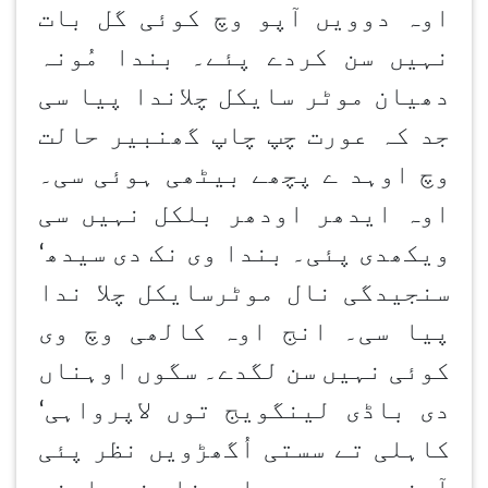
اوہ دوویں آپو وچ کوئی گل بات
نہیں سن کردے پئے۔ بندا مُونہ
دھیان موٹر سایکل چلاندا پیا سی
جد کہ عورت چپ چاپ گھنبیر حالت
وچ اوہد ے پچھے بیٹھی ہوئی سی۔
اوہ ایدھر اودھر بلکل نہیں سی
ویکھدی پئی۔ بندا وی نک دی سیدھ
‘
سنجیدگی نال موٹرسایکل چلا ندا
پیا سی۔ انج اوہ کالھی وچ وی
کوئی نہیں سن لگدے۔ سگوں اوہناں
دی باڈی لینگویج توں لاپرواہی
‘
کاہلی تے سستی اُگھڑویں نظر پئی