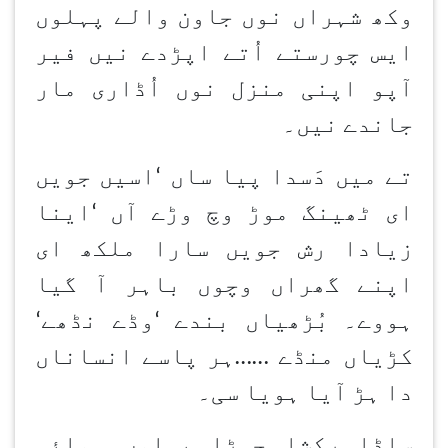
وکھ شہراں نوں جاون
والے پہلوں
ایس چورستے اُتے اپڑدے نیں فیر
آپو اپنی منزل نوں اُڈاری مار
جاندے نیں۔
تے میں دَسدا پیا ساں
‘
اسیں جویں
ای ٹھینگ موڑ وچ وڑے آں
‘
اینا
زیادا رش جویں سارا ملکھ ای
اپنے گھراں وچوں باہر آ گیا
ہووے۔ بُڑھیاں بندے
‘
وڈے نڈھے
‘
کڑیاں منڈے
……
ہر پاسے انساناں
دا ہڑ آیا ہویا سی۔
ساڈا رکشا جہڑا پہلوں ہوائی