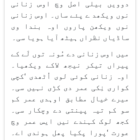
دوویں بیلی اصل وچ اوس زنانی
نوں ویکھد ے پئے ساں۔ اوس زنانی
نوں ویکھن
پاروں اوہ بندا وی
ساڈیاں نظراں ہیٹھ آیا ہویا سی۔
میں اوس زنانی دے مُونہ توں لَے کے
پیراں تیکر نیجھ لاکے ویکھیا۔
اوہ زنانی کوئی لوی اُٹھدی
‘
کچی
کواری نِکی عمر دی کڑی نہیں سی۔
میرے خیال مطابق اوہدی عمر کم
سو کم تیہ پینتی دے وچکار سی۔
کجھ لوک کہندے نیں ایس عمر وچ
عورت
‘
پورا پکیا پھل ہوندی اے۔