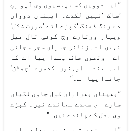
”ایہ دوویں کسے پاسیوں وی آپو وچ
’
ساک
‘
نہیں لگدے۔ ایہناں دوواں
دے رنگ ڈھنگ
‘
کپڑے لتے
‘
صورت شکل
‘
ویہار ورتارے وچ کوئی تال میل
نہیں اے۔ زنانی جسراں سجی سجائی
اے اوتھوں صاف دِسدا پیا اے کہ
ایہ بندا اوہنوں کدھرے
’
چھڈن
‘
جاندا پیا اے۔
“
”بھیناں بھراواں کول جاون
لگیاں
سارے ای سجدے سجاندے نیں۔ کپڑے
وی بدل کے پاندے نیں۔
“
”ایس بندے تاں نہیں بدلے۔ ایہ