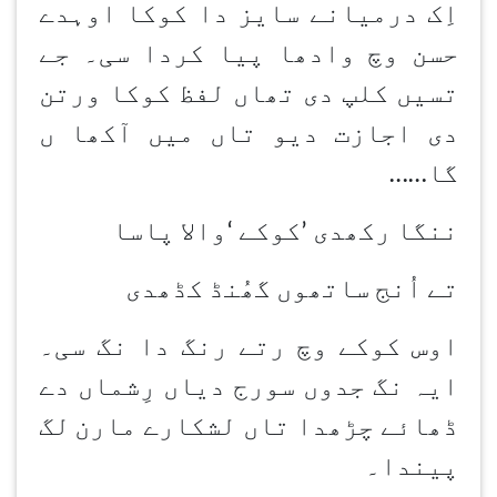
اِک درمیانے سایز دا کوکا اوہدے
حسن وچ وادھا پیا کردا سی۔ جے
تسیں کلپ دی تھاں لفظ کوکا ورتن
دی اجازت دیو تاں میں آکھا ں
گا
……
ننگا رکھدی
’
کوکے
‘
والا پاسا
تے اُنج ساتھوں گھُنڈ کڈھدی
اوس کوکے وچ رتے رنگ دا نگ سی۔
ایہ نگ جدوں سورج دیاں رِشماں دے
ڈھائے چڑھدا تاں لشکارے مارن
لگ
پیندا۔