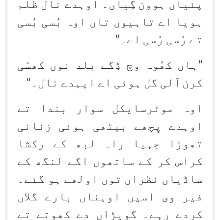
پئیاں ہوون
گِیاں۔ اوہدے نال ظلم
ہویا اے تاہیوں تاں اوہ بُسی بُسی
تے رُسی رُسی اے۔
“
”ہاں کھُوہ وچ ڈِگے بلد نوں کھسّی
کرن
آلی گل ہوئی اے ایہدے نال۔
“
اوہ موٹرسایکل سوار بندا تے
اوہدے پِچھے بیٹھی ہوئی زنانی
تھوڑا جہیا راہ لبھ کے رکشا
کراس کر کے ساتھوں اگے لنگھ کے
ساڈیاں نظراں توں اولھے ہو گئے۔
فیر وی اسیں اوہناں بارے گلاں
کردے رہے۔ گویڑاں دے کھوتے تے