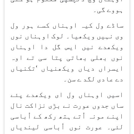
ہووے گی۔
ساڈے ول کیہ اوہناں کسے ہور ول
وی نہیں ویکھیا۔ لوک اوہناں نوں
ویکھدے نیں ایس گل دا اوہناں
نوں بھلی بھاتی پتا سی تے اوہ
ایسراں دیاں ویکھنیاں
‘
تکنیاں
دے عادی لگد ے سن۔
اسیں اوہناں ول ای ویکھدے پئے
ساں جدوں عورت نے بڑی نزاکت نال
اپنے مونہ اُتے ہتھ رکھ کے اُباسی
لئی۔ عورت نوں اُباسی لیندیاں