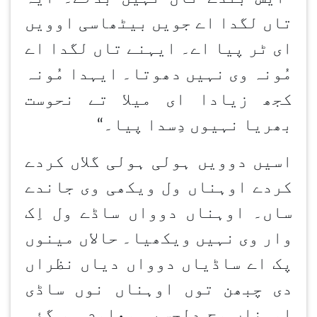
تاں لگدا اے جویں بیٹھاسی اوویں
ای ٹر پیا اے۔ ایہنے تاں لگدا اے
مُونہ وی نہیں دھوتا۔ ایہدا مُونہ
کجھ زیادا ای میلا تے نحوست
بھریا نہیوں دِسدا پیا۔
“
اسیں دوویں ہولی ہولی گلاں کردے
کردے اوہناں ول ویکھی وی جاندے
ساں۔ اوہناں دوواں ساڈے ول اِک
وار وی نہیں ویکھیا۔ حالاں مینوں
پک اے ساڈیاں دوواں دیاں نظراں
دی چبھن
توں اوہناں نوں ساڈی
اوہناں وچ دلچسپی معلوم ہو گئی