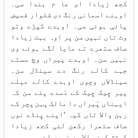
کجھ زیادا ای عا م بندا سی۔
اوہنے اسمانی رنگ دی شلوار قمیض
پائی ہوئی سی۔ اوہدے کپڑے وٹو
وٹ تاں نہیں سن پر اوہ بہت زیادا
صاف ستھرے تے مایا لگے ہوئے وی
نہیں سن۔ اوہدے پیراں وچ سستے
جہے کالے رنگ دے سینڈل سن۔
سینڈلاں وچوں اوہدے کالے میلے
پیر چِیک چِیک کے دَسدے پئے سن کہ
ایہناں پَیراں دا مالک پہن
پچر کے
رہن
والا تاں کیہ
‘
اپنے پِنڈے نوں
صاف ستھرا رکھن
لئی کجھ زیادا
کوشش کرن
والا وی نہیں اے۔