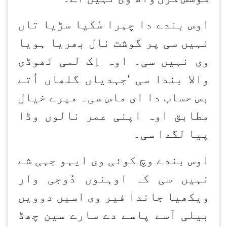
اوس بندے دا چہرا سُکیا سڑیا تاں
نہیں سی پر گوشت نال بھریا ہویا
وی نہیں سی۔ اوہ اِک لمی ٹھوڈی
والا بندا سی
‘
جہدیاں گلھاں اُتے
بس حساب دا ای ماس سی۔ میرے خیال
مطابق اوہ اپنی عمر نالوں وڈا
پیا لگدا سی۔
اوس بندے وچ کوئی وی ایہو جہی شے
نہیں سی کہ اوہنوں دُوجی وار
ویکھیا جاندا فیر وی اسیں دوویں
بیلی آسے پاسے دے سارے سین چھڈ