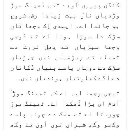
کنگن
پوروں آویے تاں ٹھینگ موڑ
وڑدیاں نال بہت زیادا رش شروع
ہو جاندا اے۔ ایہدی اِک وجھا تاں
سڑک دا سوڑا ہونا اے تے دُوجی
وجھا سبزیاں تے پھل فروٹ دے
ٹھیلے تے ریڑھیاں نیں جہڑیاں
سڑک دے دوہاں پاسے بنیاں دُکاناں
دے اگے کھلوتیاں ہوندیاں نیں۔
تیجی وجھا ایہ اے کہ ٹھینگ موڑ
‘
آدم ای بڑا ڈُھکدا اے۔ ٹھینگ موڑ
چورستا اے تے ملک دے چونہ پاسے
وکھو وکھ شہراں توں آون
تے وکھ