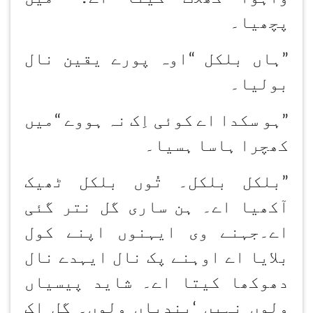
پچھیا۔
”ہاں بلکل
“
اوہ پورے یقین نال
بولیا۔
”ہو سکدا اے کوئی اِک نہ ہووے
“
میں
کھچرا ہاسا ہسیا۔
”بلکل بلکل۔ تُوں بلکل ٹھیک
آکھیا اے۔ ہن
ساری گل نتر گئی
اے۔جہنے وی ایہنوں اپنے کول
بلایا اے اوہنے پک نال ایہدے نال
دھوکھا کیتا اے۔ شاید پیسیاں
ولوں نہیں
‘
بندیاں ولوں۔ گل اِک