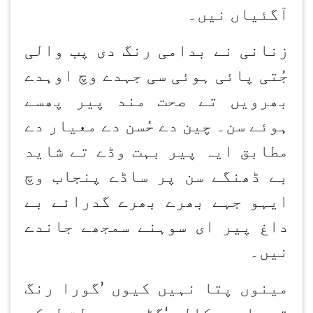
آگئیاں نیں۔
زنانی نے بدامی رنگ دی پب والی
جُتی پائی ہوئی سی جہدے وچ اوہدے
بھرویں تے صحت مند پیر پھسے
ہوئے سن۔ چین دے حُسن دے معیار دے
مطابق ایہ پیر بہت وڈے تے شاید
بے ڈھنگے سن پر ساڈے پنجاب وچ
ایہو جہے بھرے بھرے گدرائے بے
داغ پیر ای سوہنے سمجھے جاندے
نیں۔
مینوں پتا نہیں کیوں
’
گورا رنگ