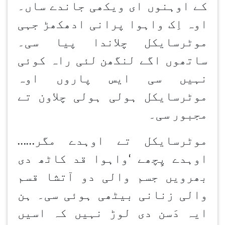
کے اوہنوں ای ویکھی جاندے ساں۔
اوہ اِک واہوا پرانی ادھکھڑ جہی
موٹرسایکل چلاندا پیا سی۔
ساتھوں اگے لنگھن
لئی راہ کوئی
نہیں سی ایس پاروں اوہ
موٹرسایکل ہولی ہولی چلاون
تے
مجبور سی۔
موٹرسایکل تے اوہدے مگر
……
اوہدے پِچھے
‘
واہوا قد کاٹھ دی
بھرویں جسم والی دو آتشا قسم
والی زنانی بیٹھی ہوئی سی۔ ہن
ایہ دَسن
دی لوڑ نہیں کہ اسیں