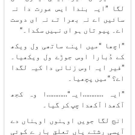
لگا
”
ایہ بندا ایس عورت دا نہ
سائیں اے نہ بھرا تے نہ ای دوست
اے۔ پیو تاں ہو ای نہیں سکدا۔
“
”اچھا
“
میں اپنے ساتھی ول ویکھ
کے دُبارا اوس جوڑے ول ویکھیا۔
”
فیر ایہ اوس زنانی دا کیہ لگدا
اے؟
“
میں پچھیا۔
”ایہ
…………
ایہ
…………“
ا وہ کجھ
آکھدا آکھدا چپ کر گیا۔
انج لگا جویں اوہنوں اوہناں دے
آپسی رشتے یاں تعلق بار ے کوئی