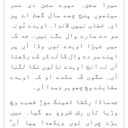
میرا سجن۔ میرے سجن
دی عمر
میتھوں پنج چھے سال گھٹ اے پر
اوہ خضاب نہیں لاندا۔ اوہدے مُونہ
سر دے سارے وال بگے نیں۔ جد کہ
میں جہڑا اوہدے توں وڈا آں پر
اپنے سر دے وال کالے کر کے رکھنا
آں تے انج اوہدے نالوں نکا لگنا
آں۔ سگوں کَہ سکدے او کہ اوہدے
مقابلے وچ چھوہر دِسدا آں۔
جدساڈا رکشا ٹھینگ موڑ قصبے وچ
وڑیا تاں رش شروع ہو گیا۔ میں
بڑے چِراں توں ویکھدا پیا آں
‘