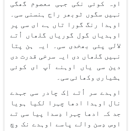
اوہ کوئی نکی جہی معصوم گھگی
نہیں سگوں ٹوبھر راج ہنسنی سی۔
اوہدا رنگ گورا تاں ہے ای سی پر
اوہدیاں گول گوریاں گلھاں اُتے
لالی پئی بھخدی سی۔ ایہ ہن
پتا
نہیں گلھاں دی ایہ سرخی قدرت دی
دین
سی یاں اوہنے آپ ای کوئی
ہشیاری وکھائی سی۔
اوہدے سر اُتے اِک چادر سی جہدے
نال اوہدا ادھا چہرا لکیا ہویا
جد کہ ادھا چہرا دِسدا پیا سی تے
اوس دِسن
والے پاسے اوہدے نک وچ