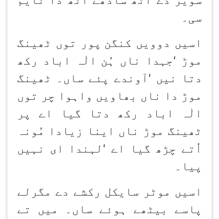
سویر دے اَٹھ ساڈھے اَٹھ دا ٹایم
سی۔
اسیں دوویں کنگن
پور توں ٹھینگ
موڑ
‘
جہدا ناں ہُن
الٰہ اباد رکھ
دتا نیں
‘
آوندے پئے ساں۔ ٹھینگ
موڑ دا ناں بھاویں واہوا چر توں
الٰہ اباد رکھ دتا گیا اے پر
ٹھینگ موڑ ناں اینا زیادا مُونہ
اُتے چڑھ گیا اے
‘
لہندا ای نہیں
پیا۔
اسیں موٹر سایکل رکشے دے مگرلے
پاسے بیٹھے ہوئے ساں۔ میں تے