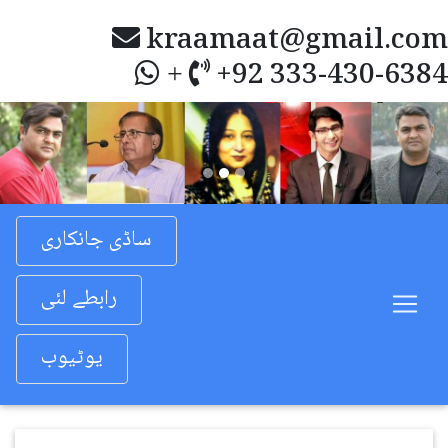
kraamaat@gmail.com
+92 333-430-6384
+
Previous
Nex
ساڈی جانکاری
رابطے لئی
یوٹیوب