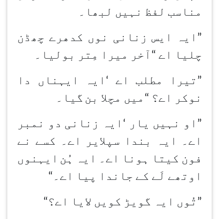
مناسب لفظ نہیں لبھا۔
”ایہ ایس زنانی نوں کدھرے چھڈن
چلیا اے
“
آخر میرا مِتر بولیا۔
”تیرا مطلب اے
‘
ایہ ایہناں دا
نوکر اے؟
“
میں مچلا بن
گیا۔
”او نہیں یار
‘
ایہ زنانی دو نمبر
اے۔ ایہ بندا سپلایر اے۔ کسے نے
فون کیتا ہونا اے۔ ایہ ہُن
ایہنوں
اوتھے لَے کے جاندا پیا اے۔
“
”تُوں ایہ گویڑ کویں لایا اے؟
“