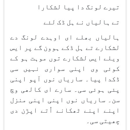
تیرے لونگ دا پیا لشکارا
تے ہالیاں نے ہل ڈک لئے
ہالیاں بھلے ای اوہدے لونگ دے
لشکارے تے ہل ڈکے ہوون
گے پر ایس
ویلے ایس لشکارے توں موہت ہو کے
کوئی وی اپنی سواری نہیں سی
ڈکدا پیا۔ ساریاں نوں آپو اپنی
پئی ہوئی سی۔ سارے ای کالھی وچ
سن۔ ساریاں نوں اپنی اپنی منزل
اپنے اپنے ٹھکانے اُتے اپڑن
دی
چھیتی سی۔