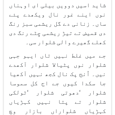
شاید اسیں دوویں بیلی ای اوہناں
نوں اینے غور نال ویکھدے پئے
ساں۔ زنانی دے گل ریشمی سبز رنگ
دی قمیض تے تیڑ ریشمی چِٹے رنگ دی
کھلے گھیرے والی شلوار سی۔
جے میں غلط نہیں تاں ایہو جہی
شلوار نوں پٹیالا شلوار آکھدے
نیں۔ اُنج پک نال کجھ نہیں آکھیا
جا سکدا کیوں جے اج کل سموسا
شلوار
‘
دھوتی شلوار
‘
ٹولکی
شلوار تے پتا نہیں کہڑیاں
کہڑیاں شلواراں بازار وچ