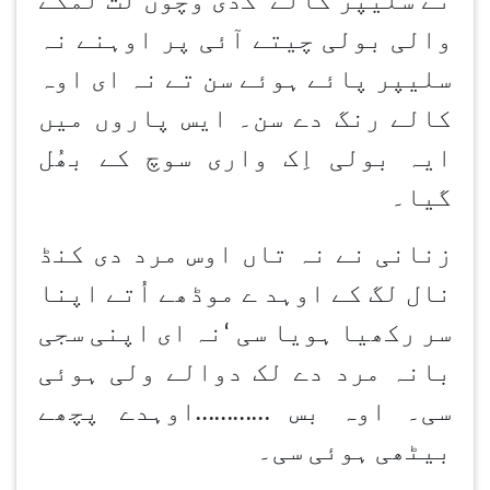
تے سلیپر کالے
‘
گڈی وچوں لت لمکے
والی بولی چیتے آئی پر اوہنے نہ
سلیپر پائے ہوئے سن تے نہ ای اوہ
کالے رنگ دے سن۔ ایس پاروں میں
ایہ بولی اِک واری سوچ کے بھُل
گیا۔
زنانی نے نہ تاں اوس مرد دی کنڈ
نال لگ کے اوہد ے موڈھے اُتے اپنا
سر رکھیا ہویا سی
‘
نہ ای اپنی سجی
بانہ مرد دے لک دوالے ولی ہوئی
سی۔ اوہ بس
…………
اوہدے پچھے
بیٹھی ہوئی سی۔