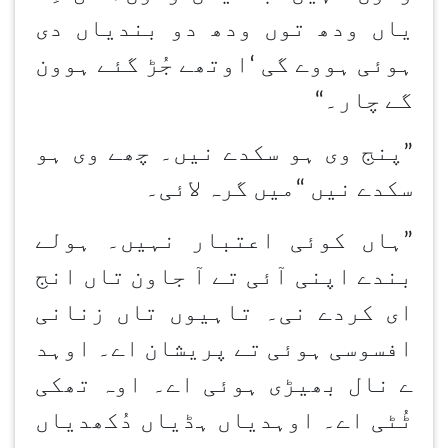
یاں ودھ توں ودھ دو بندیاں دی
ہوئی ہووے گی
‘
اوتھے جُڑ گئے ہوون
گے چار۔
“
”پنج وی ہو سکدے نیں۔ چھے وی ہو
سکدے نیں
“
میں گرہ لائی۔
”ہاں کوئی اعتبار نہیں۔ ہولے
بندے اپنی آئی تے آ جاون
تاں انج
ای کردے نی۔ تاہیوں تاں زنانی
افسوسی ہوئی تے پریشان اے۔ اوہد
ے نال بھیڑی ہوئی اے۔ اوہ تھکی
ٹُٹی اے۔ اوہدیاں ہڈیاں دُکھدیاں