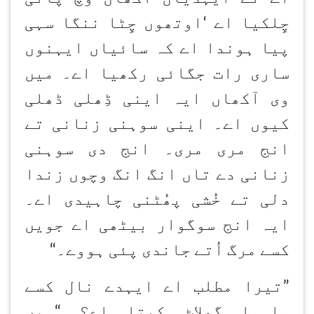
چِلکیا اے
‘
اوتھوں چِٹا ننگا سہی
پیا ہوندا اے کہ سائیاں ایہنوں
ساری رات جگائی رکھیا اے۔ میں
وی آکھاں ایہ اینی ڈِھلی ڈھلی
کیوں اے۔ اینی سوہنی زنانی تے
انج مری مری۔ انج دی سوہنی
زنانی دے تاں انگ انگ وچوں زندا
دلی تے خُشی پھُٹنی چاہیدی اے۔
ایہ انج سوگوار بیٹھی اے جویں
کسے مرگ اُتے جاندی پئی ہووے۔
“
”تیرا مطلب اے ایہدے نال کسے
واہوا گھلاٹ کیتا اے؟
“
میں