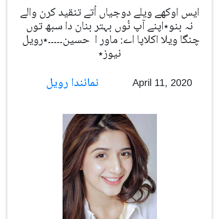
ایس اوکھے ویلے دوجیاں اُتے تنقید کرن والے
نہ بنو٭اپنے آپ نُوں بہتر بنان دا سبھ توں
چنگا ویلا اکلاپا اے: ماور ا حسین۔۔۔۔۔٭رویل
نیوز٭
نمائندا رویل
April 11, 2020