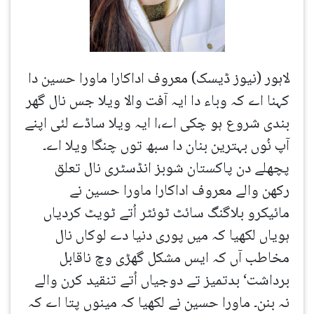
لاہور (نیوز ڈیسک) معروف اداکارا ماورا حسین دا
کہنا اے کہ وباء دا ایہ آفت والا ویلا جس نال گھر
بندی شروع ہو چکی اے،ا ایہ ویلا ساڈے لئی اپنے
آپ نُوں بہترین بنان دا سبھ توں چنگا ویلا اے۔
پچھلے دن پاکستان شوبز انڈسٹری نال تعلق
رکھن والے معروف اداکارا ماورا حسین نے
مائیکرو بلاگنگ سائٹ ٹوئٹر اُتے ٹویٹ کردیاں
ہویاں لکھیا کہ میں پوری دنیا دے لوکاں نال
مخاطب آں کہ ایس مشکل گھڑی وچ ناقابل
برداشت‘ بدتمیز تے دوجیاں اُتے تنقید کرن والے
نہ بنن۔ ماورا حسین نے لکھیا کہ مینوں پتا اے کہ