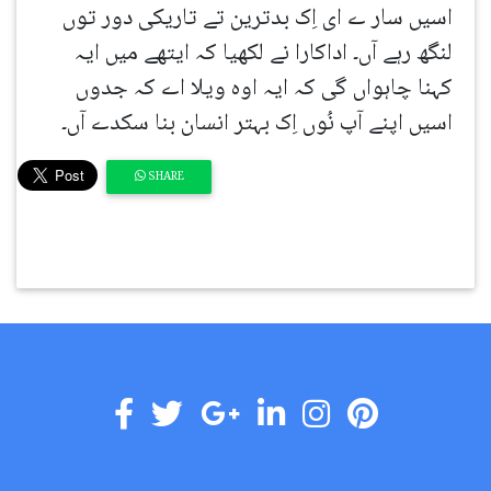
اسیں سار ے ای اِک بدترین تے تاریکی دور توں
لنگھ رہے آں۔ اداکارا نے لکھیا کہ ایتھے میں ایہ
کہنا چاہواں گی کہ ایہ اوہ ویلا اے کہ جدوں
اسیں اپنے آپ نُوں اِک بہتر انسان بنا سکدے آں۔
SHARE