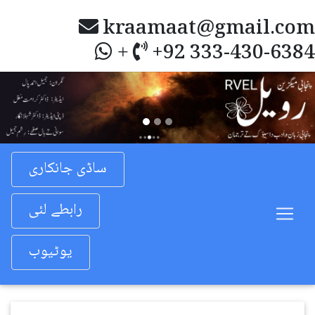
kraamaat@gmail.com
+92 333-430-6384
+
Previous
Nex
ساڈی جانکاری
رابطے لئی
یوٹیوب