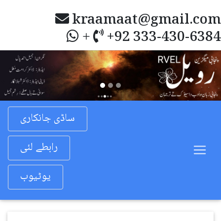
kraamaat@gmail.com
+92 333-430-6384
+
Previous
Nex
ساڈی جانکاری
رابطے لئی
یوٹیوب