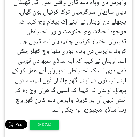
وایرس دی وباء دے کارن وقتی طور اُتے کھیڈاں
دیاں ساریاں سرگرمیاں ترک کرنیاں ہون گیاں۔
پچھلے دن اوہناں نے اپنے اِک پیغام وچ کہیا کہ
موجودا حالات وچ حکومت ولوں احتیاطی
تدبیراں اختیار کرنیاں چاہیدیاں اے کیوں جے
کرونا وایرس دی وباء پوری دنیا وچ کھلر چکی
اے۔ اوہناں نے کہیا کہ ایہ ساڈی سبھ دی قومی
ذمے دری اے کہ احتیاطی تدبیراں اُتے عمل کر کے
اپنے آپ نُوں تے اپنے گھر والیاں نُوں ایہدے توں
بچاؤ۔ اوہناں نے کہیا کہ اسیں گ ھراں وچ رہ کے
خُش نہیں آں پر کرونا وایرس دے کارن گھر وچ
رہنا ساڈی مجبوری بن چکی اے۔
SHARE