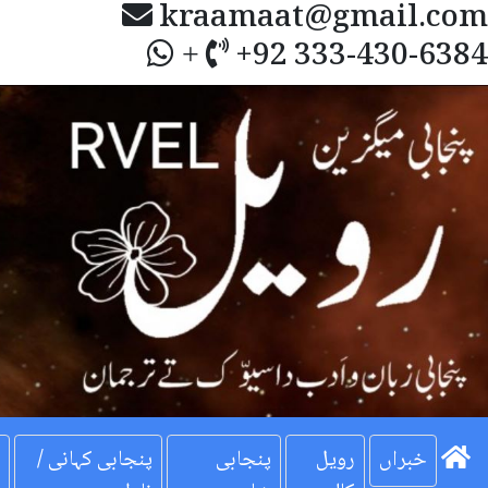
kraamaat@gmail.com
+92 333-430-6384
+
Next
خبراں
رویل
پنجابی
پنجابی کہانی /