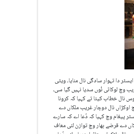
سٹر دا تہوار سادگی نال منایا۔ ویٹی
ب وچ لوکائی نُوں سدیا نہیں گیا سی۔
ال خطاب کیتا تے کہیا کہ کرونا
وچ اوکڑاں نال دوچار غریب ملکاں دے
ٹر پیغام وچ کہیا کہ دُعا اے کہ سارے
کاں دے قرضے بھار وچ توازن لئی معاف