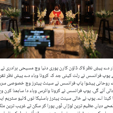
ر دے پیشِ نظر لاک ڈاؤن کارن پوری دنیا وچ مسیحی برادری نے ای
 پوپ فرانسس نے رلت کیتی جد کہ کرونا وباء دے پیش نظر تقری
روحانی پیشوا پاپ فرانسس نے سینٹ پیٹرز وچ خصوصی سروس ن
حالی آئے گی۔ پوپ فرانسس نے کرونا وائرس وباء دا ساہمنا کرن 
یتا اے۔ پوپ نے خالی سینٹ پیٹرز باسلیکا توں لائیو سٹریم ایس
حے دیاں عظیم ترین لوڑاں نُوں پورا کر سکن تے غریب ترین مل