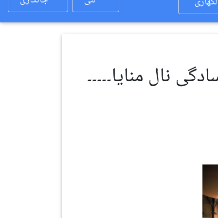
لئی
جانکاری
لکھاری
دگی نال منایا۔۔۔۔۔