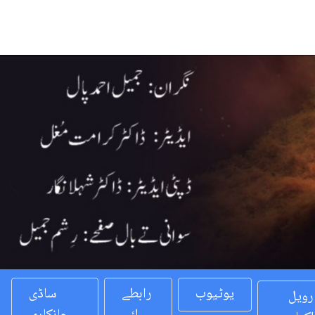
Previous
یوٹیوب
رابطے
ساڈی
رویل