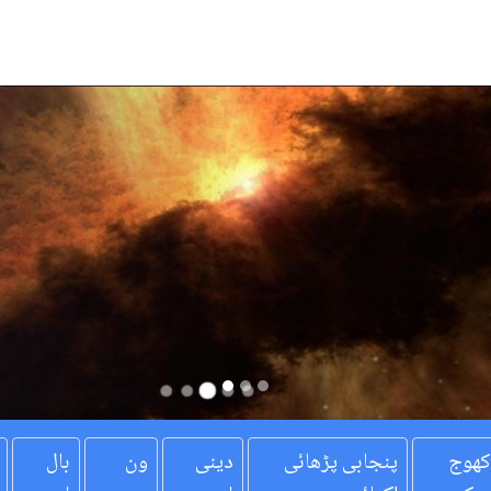
کھوج
پنجابی پڑھائی
دینی
ون
بال