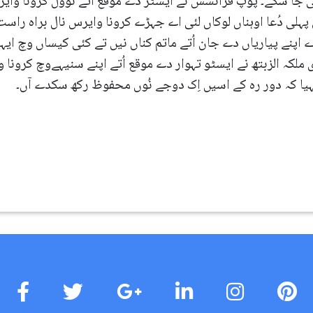
 جا سکے۔ پوپ فرانسس نے ایسٹر دے موقع اُتے نوول کرونا وایرس ن
پہلی دُعا اوہناں لوکاں لئی اے جہڑے کرونا وایرس نال براہ راس
اپنے پیاریاں دے جان اُتے ماتم کناں نیں تے کئی کیساں وچ ایہن
لکہ الزبتھ نے ایسٹو تہوار دے موقع اُتے اپنے سنیہےوچ کرونا و
 کہیا کہ دور رہ کے اسیں اِک دوجے نُوں محفوظ رکھ سکدے آں۔