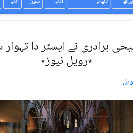
پرکھ
لکھائی
ادب
سون
ادب
ی برادری نے ایسٹر دا تہوار سا
٭رویل نیوز٭