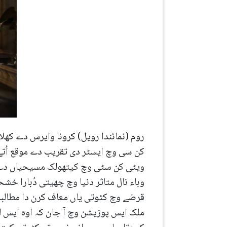
روم (نمائندا رویل) کرونا وایرس دے کھلا
کن سی وچ ایسٹر دی تقریب دے موقع اُتے
ویٹی کن سٹی وچ کیتھولک مسیحیاں دے 
وباء نال متاثر دنیا وچ چھیتی دُبارا خش
قرضے وچ کٹوتی یاں معاف کرن دا مطالبا ک
ملک ایس پوزیشن وچ آ جان کہ اوہ ایس لم