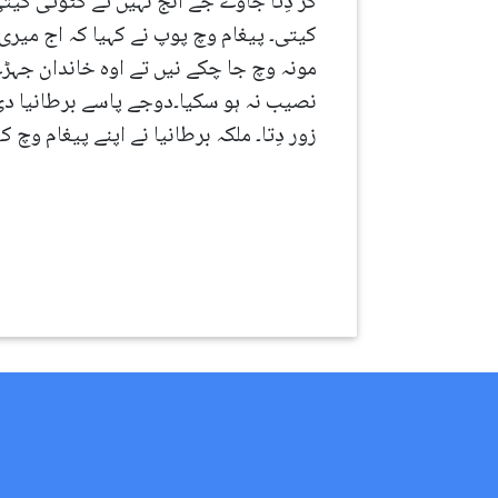
کر دِتا جاوے جے انج نہیں تے کٹوتی کیتی
کیتی۔ پیغام وچ پوپ نے کہیا کہ اج میری 
مونہ وچ جا چکے نیں تے اوہ خاندان جہڑے 
نصیب نہ ہو سکیا۔دوجے پاسے برطانیا دی م
زور دِتا۔ ملکہ برطانیا نے اپنے پیغام وچ