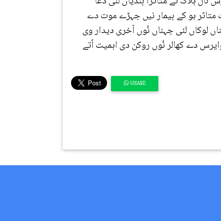
ال ہلاک تے متاثرا بندیاں لئی دُعا
ت متاثر ہو کے بیمار نیں جہڑے موت دے
اں لوکاں لئی جہناں نُوں آخری دیدار وی
ایرس دے کھالر نُوں روکن دی اہمیت اُتے
SHARE