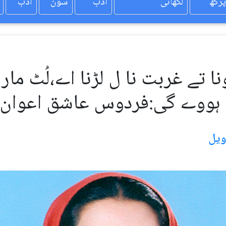
پرکھ
لکھائی
ادب
سون
ادب
نا تے غربت نا ل لڑنا اے،لُٹ مار
 ہووے گی:فردوس عاشق اعوان ۔۔