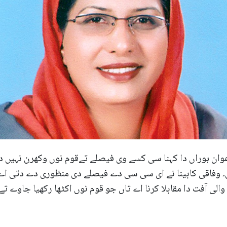
وان ہوراں دا کہنا سی کسے وی فیصلے تےقوم نوں وکھرن نہیں دی
فاقی کابینا نے ای سی سی دے فیصلے دی منظوری دے دتی اے ۔ م
الی آفت دا مقابلا کرنا اے تاں جو قوم نوں اکٹھا رکھیا جاوے ت