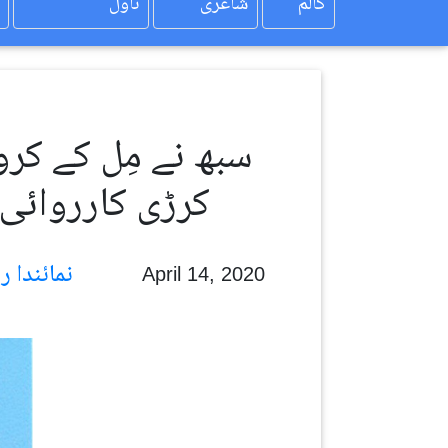
کالم
شاعری
ناول
سبھ نے مِل کے کرو
کرڑی کارروائی
نمائندا رویل
April 14, 2020