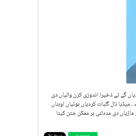
اں گے تے ذخیرا اندوزی کرن والیاں دی
یڈیا نال گلبات کردیاں ہوئیاں اوہناں
ے ماڑیاں دی مددلئی ہر ممکن جتن کیتا