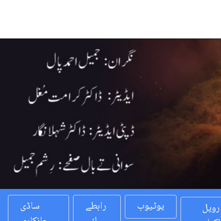
Previous
یوٹیوب
رابطے
ساڈی
رویل