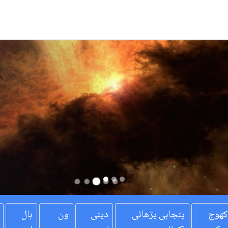
کھوج
پنجابی پڑھائی
دینی
ون
بال