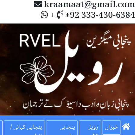
kraamaat@gmail.com
+92 333-430-6384
+
Next
خبراں
رویل
پنجابی
پنجابی کہانی /