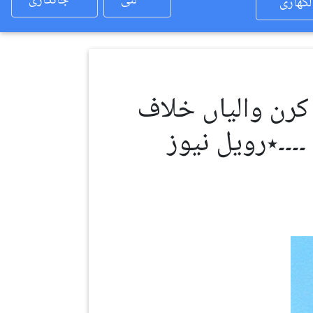
لئی
جانکاری
لکھاری
 کرن والیاں خلاف
۔۔٭رویل نیوز