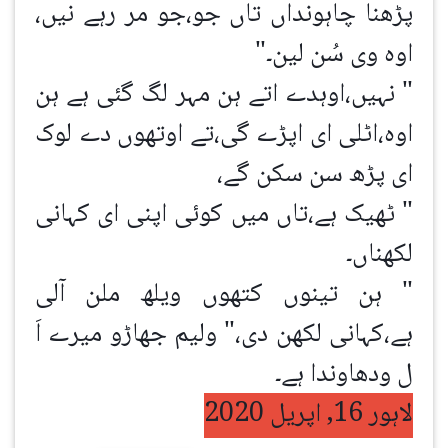
پڑھنا چاہونداں تاں جو،جو مر رہے نیں،
اوہ وی سُن لین۔"
" نہیں،اوہدے اتے ہن مہر لگ گئی ہے ہن
اوہ،اٹلی ای اپڑے گی،تے اوتھوں دے لوک
ای پڑھ سن سکن گے،
" ٹھیک ہے،تاں میں کوئی اپنی ای کہانی
لکھناں۔
" ہن تینوں کتھوں ویلھ ملن آلی
ہے،کہانی لکھن دی،" ولیم جھاڑو میرے اَ
ل ودھاوندا ہے۔
لاہور 16, اپریل 2020