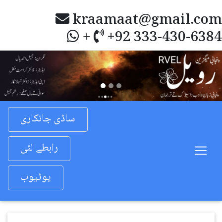
kraamaat@gmail.com
+92 333-430-6384
+
Previous
Nex
ساڈی جانکاری
رابطے لئی
یوٹیوب