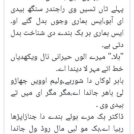
پہلے تاں تسیں وی راجندر سنگھ بیدی
ای آہو،ایس بماری وجوں بدل گئے او۔
ایس بماری ہر ہک بندے دی شناخت بدل
دتی ہے۔
"ہلا۔" میرے الوں حیرانی نال ویکھدیاں
خط اتے مہر لا دیندا اے۔
باہر لوکاں دا شورہے،ولیم اوویں جھاڑو
لئ باھر جاندا اے،مگر مگر ای میں تے
بیدی وی ۔
ڈاکٹر ہک مرے ہوئے بندے دا جنازاپڑھا
رہیا اے،ہک مو لبی مال روڈ ول جاندا