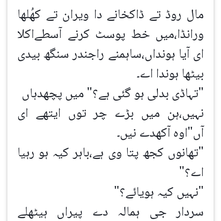
مال روڈ تے ڈاکخانے دا ویران تے کھُلھا
ورانڈا،میں خط پوسٹ کرنے آسطےاکلا
ای آیا ہونداں،ساہمنے راجندر سنگھ بیدی
بیٹھا ہوندا اے۔
"تہاڈی بدلی ہو گئی ہے؟" میں پچھدہاں
نہیں،ہن میں بڑے چر توں ایتھے ای
آں"اوہ آکھدے نیں۔
"تھانوں کجھ پتا وی ہے،باہر کیہ ہو رہیا
اے؟"
"نہیں کیہ ہویائے؟"
سردار جی ہمالہ دے پیراں ہیٹھلے