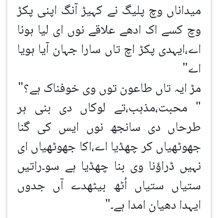
میداناں وچ پلیگ نے کہیڑ آنگ اپنی پکڑ
وچ کسے اک ادھے علاقے نوں ای لیا ہونا
اے،ایہدی پکڑ اچ تاں سارا جہان آیا ہویا
اے"
مڑ ایہ تاں طاعون توں وی خوفناک ہے؟"
" محبت،مذہب،تے لوکاں دی بنی ہر
طرحاں دی سانجھ نوں ایس کی گنا
جھوٹھیاں کر چھڈیا اے،اکا جھوٹھیاں ای
نہیں ڈراؤنا وی بنا چھڈیا ہے سو۔راتیں
ستیاں ستیاں اُٹھ بیٹھدے آں جدوں
ایہدا دھیان امدا ہے۔"