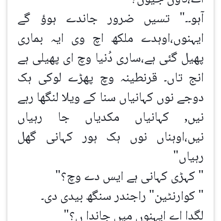
آہو۔۔" تسیں ضرور جاندے ہوؤ گے
ایہنوں،اوہدے ملکھ اچ وی ایہ بماری
پھیل گئی ہے،ساری دُنیا وچ ای پھیلی ہے
انج تاں۔ قرنطینہ وچ پھڑے لوکی ہک
دوجے نوں کہانیاں سنا کے ویلا لنگھا رہے
نیں, کہانیاں مکدیاں جا رہیاں
نیں،اوہناں نوں ہک ہور کہانی گھل
رہیاں"
" کہڑی کہانی ہے ایس دے وچ؟"
" کوارنٹین" راجندر سنگھ بیدی دی۔
لگدا اے ایہنوں میں جاندا ں؟"