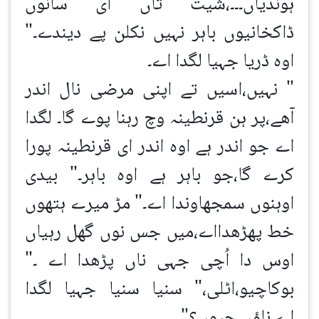
ہوندیاں۔۔۔،شیت تاں ای سانوں
ڈاکخانیوں باہر نہیں نکلن پے دیندے۔"
اوہ ڈریا جہیا لگدا اے۔
" نہیں،اسیں تے اپنی مرضی نال اندر
آھے،پر ہن قرنطینہ وچ رہنا پوے گا۔ لگدا
اے جو اندر ہے اوہ اندر ای قرنطینہ پورا
کرے گا،جو باہر ہے اوہ باہر۔" بیدی
اوہنوں سمجھاوندا اے۔" مڑ میرے ہتھوں
خط پھڑھدااے،میں جس نوں گھل رہیاں
اوس دا اُچی جہی ناں پڑھدا اے ۔"
بوکاچیو،اٹلی،" سنیا سنیا جہیا لگدا
اے،ناؤں جیوں؟"