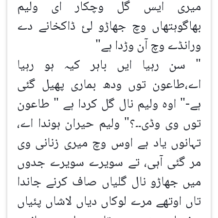
میری ایس گل وچکار ای ولیم
بھاگوہتھاں وچ جھاڑو لئ ڈاکخانے دے
ورانڈے وچ آن وڑدا ہے"
" سن رہیا ایں باہر کیہ ہو رہیا
اے،طاعون توں ودھ بماری پھیل گئی
ہے-" اوہ ولیم نال گل کردا ہے " طاعون
توں وی وڈی۔۔؟" ولیم حیران ہوندا اے،
تہانوں یاد ہے اوس وچ میری زنانی وی
مر گئی آہی، تے سویرے سویرے جدوں
میں جھاڑو نال گلیاں صاف کرنے جاندا
تاں اوتھے مرے لوکاں دیاں لاشاں پئیاں