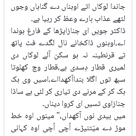
جاندا لوکاں اتے اوہناں دے گناہاں وجوں
لتھے عذاب بارے وعظ کر رہیا ہے۔
ڈاکٹر جویں ای جنازاپڑھا کے فارغ ہوندا
اے،اوہنوں ڈاکخانے نال لگدے فٹ پاتھ
تے قرنطینہ نہ ہو سکن آلے لوکاں دی
لمیری قطار دِسدی ہے،قطار وچ کھلوتا
سبھ توں اگلا بنداآکھدااے،اسیں وی ہک
ہک کر کے مرنے دی تیاری کر لئی ہے ساڈا
جنازاوی تسیں ای کروا دیناں۔
میں بیدی نوں آکھداں،" مینوں اوہ خط
موڑ دے میّتنیڑے اُچی اُچی اوہ کہانی