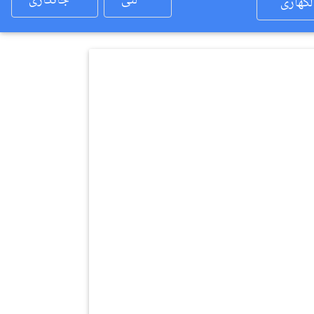
لئی
جانکاری
لکھاری