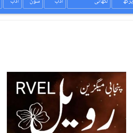
پرکھ
لکھائی
ادب
سون
ادب