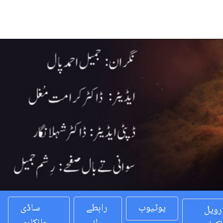
Previous
یوٹیوب
رابطے
ساڈی
رویل