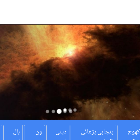
کھوج
پنجابی پڑھائی
دینی
ون
بال