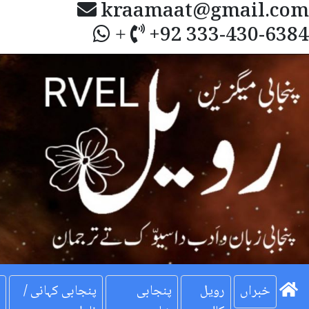
kraamaat@gmail.com
+92 333-430-6384
+
Next
خبراں
رویل
پنجابی
پنجابی کہانی /