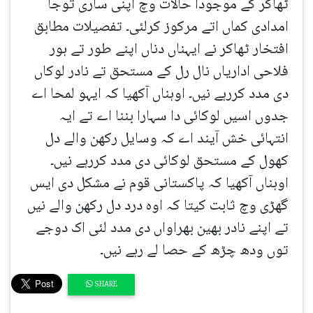
ٹھاکر کے موجودا حالات وچ اپنی ساری توجا
امدادی کماں اتے مرکوز کرلئی۔ تفصیلات مطابق
افتخار ٹھاکر نے ایہناں دناں اپنے طور تے ہور
فلاحی اداریاں نال رل کے مستحق تے نادر لوکاں
دی مدد کررہے نیں۔ اوہناں آکھیا کہ ایہو لمحا اے
جدوں اسیں لوکائی دا سہارا بننا اے تے ایہ
انتہائی خش آیند اے کہ وسایل رکھن والے دل
کھول کے مستحق لوکائی دی مدد کررہے نیں۔
اوہناں آکھیا کہ پاکستانی قوم نے مشکل دی ایس
گھڑی وچ ثابت کیتا کہ اوہ درد دل رکھن والے نیں
تے اپنے نادر بھین بھراواں دی مدد لئی اک دوجے
توں ودھ چڑھ کے حصا لے رہے نیں۔
SHARE