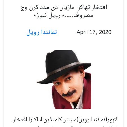
افتخار ٹھاکر ماڑیاں دی مدد کرن وچ
مصروف۔۔۔۔۔٭ رویل نیوز٭
نمائندا رویل
April 17, 2020
لاہور(نمائندا رویل)سینئر کامیڈین اداکارا افتخار