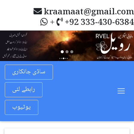
kraamaat@gmail.com
+92 333-430-6384
+
Previous
Nex
ساڈی جانکاری
رابطے لئی
یوٹیوب