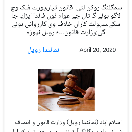
سمگلنگ روکن لئی قانون تیار،پورے مُلک وچ
لاگو ہوئے گا تاں جے عوام نوں فائدا اپڑایا جا
سکے،سہولت کاراں خلاف وی کارروائی ہوئے
گی:وزارت قانون۔۔۔٭ رویل نیوز٭
نمائندا رویل
April 20, 2020
اسلام آباد (نمائندا رویل) وزارت قانون و انصاف