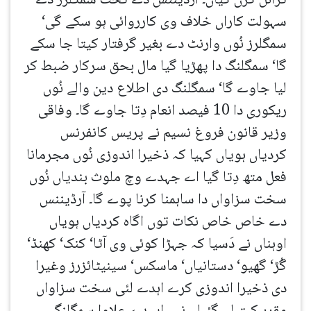
ٹرائل کرن گیاں۔ آرڈیننس دے تحت سمگلرز دے
سہولت کاراں خلاف وی کارروائی ہو سکے گی‘
سمگلرز نُوں وارنٹ دے بغیر گرفتار کیتا جا سکے
گا‘ سمگلنگ دا پھڑیا گیا مال بحق سرکار ضبط کر
لیا جاوے گا‘ سمگلنگ دی اطلاع دین والے نُوں
ریکوری دا 10 فیصد انعام دِتا جاوے گا۔ وفاقی
وزیر قانون فروغ نسیم نے پریس کانفرنس
کردیاں ہویاں کہیا کہ ذخیرا اندوزی نُوں مجرمانا
فعل متھ دِتا گیا اے جہدے وچ ملوث بندیاں نُوں
سخت سزاواں دا ساہمنا کرنا پوے گا۔ آرڈیننس
دے خاص خاص نکات توں اگاہ کردیاں ہویاں
اوہناں نے دَسیا کہ جہڑا کوئی وی آٹا‘ کنک‘ کھنڈ‘
گُڑ‘ گھیو‘ دستانیاں‘ ماسکس‘ سینیٹائزرز وغیرا
دی ذخیرا اندوزی کرے اہدے لئی سخت سزاواں