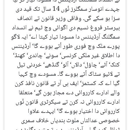
نے انسداد سمگلنگ آرڈیننس دا مسودا تیار کر لیا
جہدے انوسار سمگلرز نُوں 14 سال تک قید دی
سزا ہو سکے گی۔ وفاقی وزیر قانون تے انصاف
بیرسٹر فروغ نسیم دی اگوائی وچ ٹیم نے انسداد
سمگلنگ آرڈیننس دا مسودا تیار کیتا اے‘ ایہ لاگو
پورے ملک وچ فوری طور اُتے ہووے گا‘ آرڈیننس
دا اطلاق غیر ملکی کرنسی‘ سونے‘ چاندی‘ کھنڈ‘
کنک‘ آٹے‘ چاؤل‘ دالاں‘ آلو‘ گنڈھے‘ خردنی تیل
تے لائیو سٹاک اُتے ہووے گا۔ مسودے وچ کہیا
گیا اے کہ کسٹمز‘ ایف بی آر تے قانون نافذ کرن
والے ادارے کارروائی دے مجاز ہون گے‘ متعلقا
ادارے کارروائی نہ کرن تے سیکرٹری قانون نُوں
کارروائی دا اختیار ہووے گا‘ ایہدے علاوا
خصوصی عدالتاں ملوث بندیاں خلاف سمری