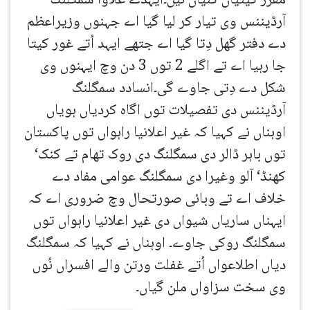
مقرر کیتیاں گئیاں نیں۔ایہدے علاوا سمگلنگ
آرڈیننس وی تیار کر لیا گیا اے جہنوں وزیراعظم
دے دفتر گھل دِتا گیا اے جتھے ایہد اُتے غور کیتا
جا رہیا اے تے اگلے 2 توں 3 دن وچ ایہنوں وی
شکل دے دِتی جاوے گی۔انسادد سمگلنگ
آرڈیننس دی تفصیلات توں اگاہ کردیاں ہویاں
اوہناں نے کہیا کہ غیر اعلانیا راہواں توں پاکستان
توں باہر ڈالر دی سمگلنگ دی روک تھام تے کنک‘
کھنڈ‘ آلو وغیرا دی سمگلنگ عوامی مفاد دے
خلاف اے تے وبائی صورتحال وچ ضروری اے کہ
ایہناں ساریاں شیواں دی غیر اعلانیا راہواں توں
سمگلنگ روکی جاوے۔ اوہناں نے کہیا کہ سمگلنگ
دیاں اطلاعواں اُتے غفلت ورتن والے افسراں نُوں
وی سخت سزاواں ملن گیاں۔