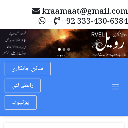
kraamaat@gmail.com
+92 333-430-6384
+
Previous
Nex
ساڈی جانکاری
رابطے لئی
یوٹیوب