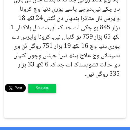
آباد وچ 181 روگی جد کہ 3 بندے جان دی بازی
ہار چکے نیں۔دوجے پاسے پوری دنیا وچ کرونا
وایرس نال متاثرا بندیاں دی گنتی 24 لکھ 18
ہزار 845 ہو چکی اے جد کہ ایہدے نال ہلاکتاں 1
لکھ 65 ہزار 759 ہو گئیاں نیں۔ کرونا وایرس دے
پوری دنیا وچ 16 لکھ 19 ہزار 751 روگی ہُن وی
ہسپتالاں وچ علاج ہیٹھ نیں‘ جہناں وِچوں کئیاں
دی حالت تشویسناک اے جد کہ 6 لکھ 33 ہزار
335 روگی نیں۔
SHARE