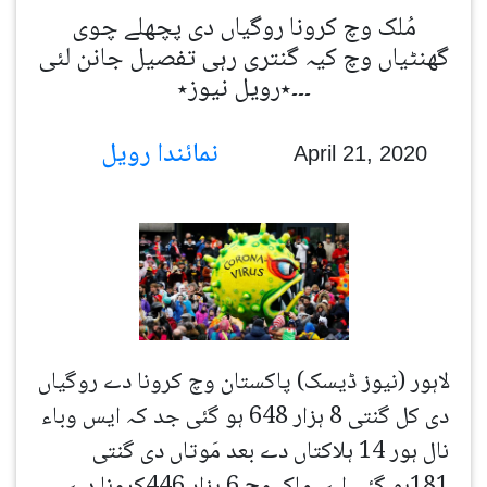
مُلک وچ کرونا روگیاں دی پچھلے چوی
گھنٹیاں وچ کیہ گنتری رہی تفصیل جانن لئی
۔۔۔٭رویل نیوز٭
نمائندا رویل
April 21, 2020
لاہور (نیوز ڈیسک) پاکستان وچ کرونا دے روگیاں
دی کل گنتی 8 ہزار 648 ہو گئی جد کہ ایس وباء
نال ہور 14 ہلاکتاں دے بعد مَوتاں دی گنتی