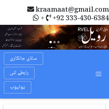
kraamaat@gmail.com
+92 333-430-6384
+
Previous
Nex
ساڈی جانکاری
رابطے لئی
یوٹیوب