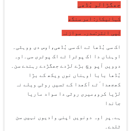
جھگڑالو بُڈھی
کہانیکار: امر سنگھ
لِپی انتر:سدرہ سوازنہ
اک سی بُڈھا تے اک سی بُڈھی،اوس دی ووہٹی۔
اوہناں دا اک پوترا تے اک پوتری سی۔اوہ
دوویں آپو وچ بڑے لڑدے جھگڑدے رہندے سن۔
بُڈھا بابا اوہناں نوں ویکھ کے بڑا
کھجھدا َتے آکھدا کے تسیں روٹی ویلے نہ
لڑیا کرو،میری روٹی دا سواد ماریا
جاندا
ہے۔پر اوہ دونویں اپنی وادیوں نہیں سن
ٹلدے۔