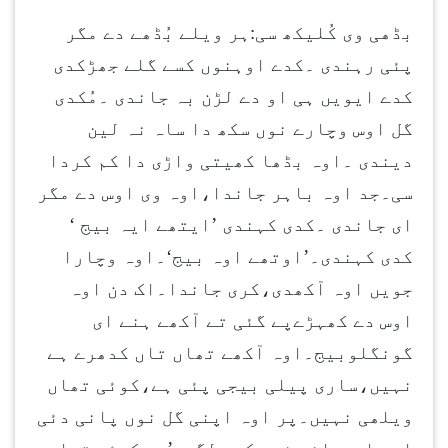
بڈھی وی کُلیکھ سی:ہر ویلے بُڈھے دے مگر
پئی رہندی ۔کدے اوہنوں کسے گلے جھڑکدی
کدے ایویں ہی او دے لڑن بہ جاندی ۔مُکدی
گل اوس وچارے نوں سکھ دا ساہ نہ لین
دیندی ۔اوہ بڈھا کھیتی واڑی دا کم کردا
سی۔جد اوہ باہر جاندا،اوہ وی اوس دے مگر
ای جاندی ۔کدی کہندی ’ایتھے ایہ بیج ‘
کدی کہندی۔’اوتھے اوہ بیج‘۔اوہ وچارا
جویں اوہ آکھدی،کری جاندا۔اک دن اوہ
اوس دے کھہڑےپے گئی تے آکھے ہنے ای
گونگلوبیج۔اوہ آکھے تھاں تاں کدھرے ہے
نہیں،ساری پیلی بیجی پئی ہے،کوئی تھاں
ویلھی نہیں۔پر اوہ اپنی گل نوں پانی دئی