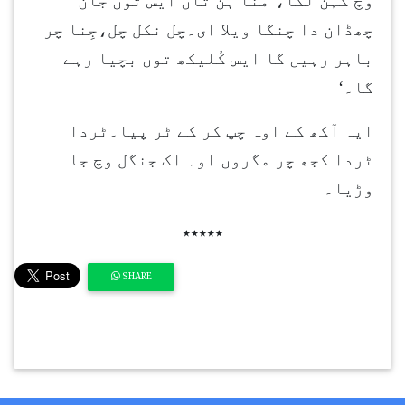
وچ کہن لگا،’منا ہُن تاں ایس توں جان
چھڈان دا چنگا ویلا ای۔چل نکل چل،جِنا چر
باہر رہیں گا ایس کُلیکھ توں بچیا رہے
گا۔‘
ایہ آکھ کے اوہ چپ کر کے ٹر پیا۔ٹردا
ٹردا کجھ چر مگروں اوہ اک جنگل وچ جا
وڑیا۔
٭٭٭٭٭
SHARE