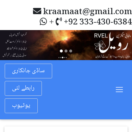
kraamaat@gmail.com
+92 333-430-6384
+
Previous
Nex
ساڈی جانکاری
رابطے لئی
یوٹیوب