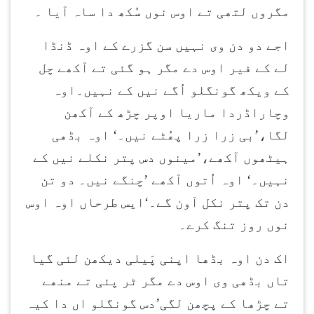
مگروں لتھی تے اوس نوں سُکھ دا ساہ آیا ۔
اجے دو دن وی نہیں سن گزرے کے اوہ ڈنڈا
لے کے فیر اوس دے مگر ہو گئی تے آکھے چل
کے ویکھ گونگلو اُگے نیں کے نہیں۔اوہ
وچاراڈردا ماریا اوپر چڑھ کے آکھن
لگا،’بی زرا زرا پھُٹے نیں۔‘ اوہ بڈھی
ہیٹھوں آکھے،’مینوں دس پتر نکلے نیں کے
نہیں۔‘ اوہ اُتوں آکھے ’چنگے نیں۔ دو تن
دن تک پتر نکل آون گے۔‘ایس طرحاں اوہ اوس
نوں روز تنگ کرے۔
اک دن اوہ بڈھا اپنی پَیلی دیکھن لئی گیا
تاں بڈھی وی اوس دے مگر ٹر پئی تے منھے
تے چڑھا کے پچھن لگی’دس گونگلو اں دا کیہ