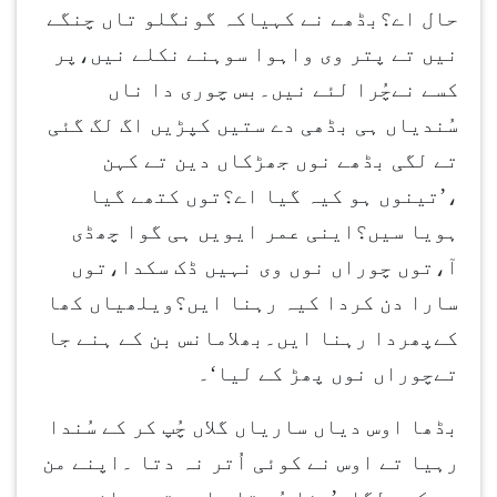
حال اے؟بڈھے نے کہیاکہ گونگلو تاں چنگے
نیں تے پتر وی واہوا سوہنے نکلے نیں،پر
کسے نےچُرا لئے نیں۔بس چوری دا ناں
سُندیاں ہی بڈھی دے ستیں کپڑیں اگ لگ گئی
تے لگی بڈھے نوں جھڑکاں دین تے کہن
،’تینوں ہو کیہ گیا اے؟توں کتھے گیا
ہویا سیں؟اینی عمر ایویں ہی گوا چھڈی
آ،توں چوراں نوں وی نہیں ڈک سکدا،توں
سارا دن کردا کیہ رہنا ایں؟ویلھیاں کھا
کےپھردا رہنا ایں۔بھلامانس بن کے ہنے جا
تےچوراں نوں پھڑ کے لیا‘۔
بڈھا اوس دیاں ساریاں گلاں چُپ کر کے سُندا
رہیا تے اوس نے کوئی اُتر نہ دتا ۔اپنے من