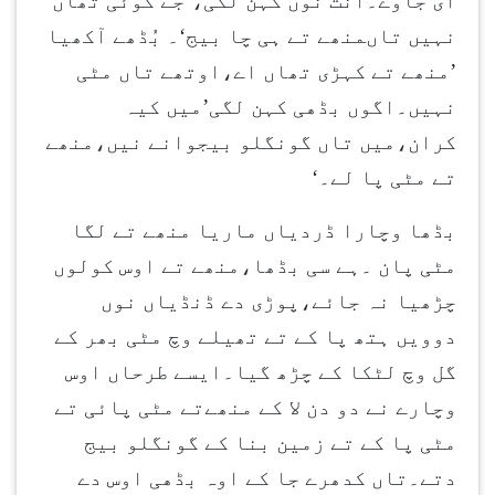
ای جاوے۔انت نوں کہن لگی،’جے کوئی تھاں
نہیں تاںمنھے تے ہی چا بیج‘۔ بُڈھے آکھیا
’منھے تے کہڑی تھاں اے،اوتھے تاں مٹی
نہیں۔اگوں بڈھی کہن لگی’میں کیہ
کران،میں تاں گونگلو بیجوانے نیں،منھے
تے مٹی پا لے۔‘
بڈھا وچارا ڈردیاں ماریا منھے تے لگا
مٹی پان ۔ہے سی بڈھا،منھے تے اوس کولوں
چڑھیا نہ جائے،پوڑی دے ڈنڈیاں نوں
دوویں ہتھ پا کے تے تھیلے وچ مٹی بھر کے
گل وچ لٹکا کے چڑھ گیا۔ایسے طرحاں اوس
وچارے نے دو دن لا کے منھےتے مٹی پائی تے
مٹی پا کے تے زمین بنا کے گونگلو بیج
دتے۔تاں کدھرے جا کے اوہ بڈھی اوس دے