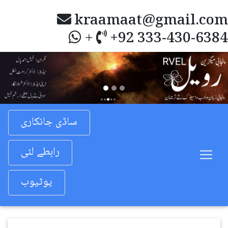
kraamaat@gmail.com
+92 333-430-6384
+
Previous
Nex
ساڈی جانکاری
رابطے لئی
یوٹیوب