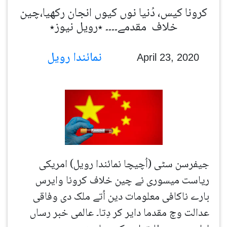
کرونا کیس، دُنیا نوں کیوں انجان رکھیا،چین
خلاف مقدمے۔۔۔۔ ٭رویل نیوز٭
نمائندا رویل
April 23, 2020
جیفرسن سٹی (اُچیچا نمائندا رویل) امریکی
ریاست میسوری نے چین خلاف کرونا وایرس
بارے ناکافی معلومات دین اُتے ملک دی وفاقی
عدالت وچ مقدما دایر کر دِتا۔ عالمی خبر رساں