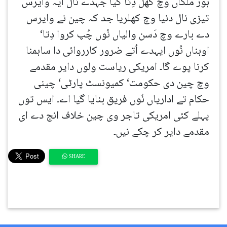
ہور ملکاں وچ گھل دِتا گیا جہدے نال ایہ وایرس
تیزی نال دنیا وچ کھلریا جد کہ چین نے وایرس
دے بارے وچ دَسن والیاں نُوں چُپ کروا دِتا‘
اوہناں نُوں ایہدے اُتے ضرور کارروائی دا ساہمنا
کرنا پوے گا۔ امریکی ریاست ولوں دایر مقدمے
وچ چین دی حکومت‘ کمیونسٹ پارٹی‘ چینی
حکام تے اداریاں نُوں فریق بنایا گیا اے۔ ایس توں
پہلے کئی امریکی تاجر وی چین خلاف انج دے ای
مقدمے دایر کر چکے نیں۔
SHARE