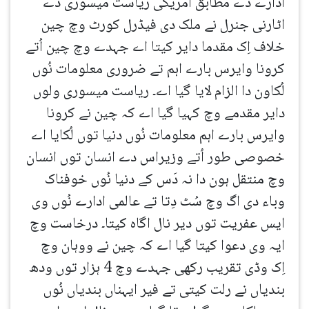
ادارے دے مطابق امریکی ریاست میسوری دے
اٹارنی جنرل نے ملک دی فیڈرل کورٹ وچ چین
خلاف اِک مقدما دایر کیتا اے جہدے وچ چین اُتے
کرونا وایرس بارے اہم تے ضروری معلومات نُوں
لُکاون دا الزام لایا گیا اے۔ ریاست میسوری ولوں
دایر مقدمے وچ کہیا گیا اے کہ چین نے کرونا
وایرس بارے اہم معلومات نُوں دنیا توں لُکایا اے
خصوصی طور اُتے وزیراس دے انسان توں انسان
وچ منتقل ہون دا نہ دَس کے دنیا نُوں خوفناک
وباء دی اگ وچ سُٹ دِتا تے عالمی ادارے نُوں وی
ایس عفریت توں دیر نال اگاہ کیتا۔ درخاست وچ
ایہ وی دعوا کیتا گیا اے کہ چین نے ووہان وچ
اِک وڈی تقریب رکھی جہدے وچ 4 ہزار توں ودھ
بندیاں نے رلت کیتی تے فیر ایہناں بندیاں نُوں