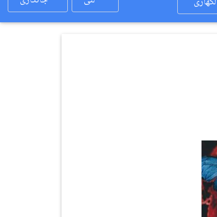
لئی
جانکاری
لکھاری