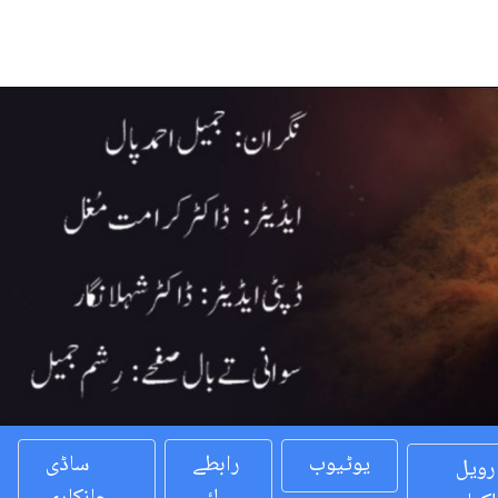
Previous
یوٹیوب
رابطے
ساڈی
رویل