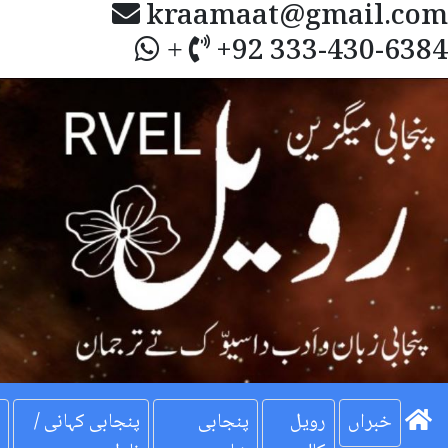
kraamaat@gmail.com
+92 333-430-6384
+
Next
خبراں
رویل
پنجابی
پنجابی کہانی /