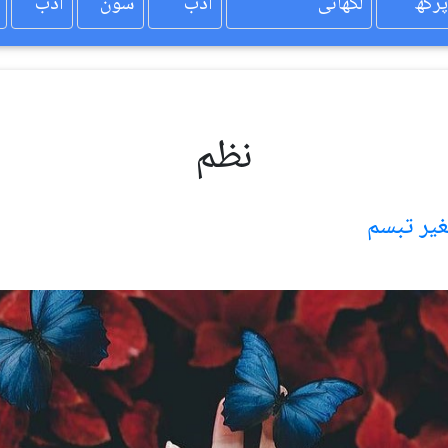
پرکھ
لکھائی
ادب
سون
ادب
نظم