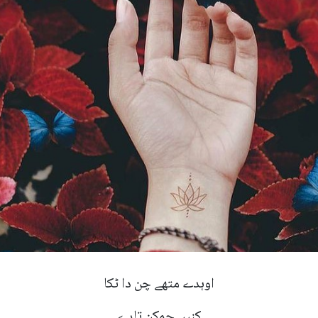
اوہدے متھے چن دا ٹکا
کنیں چمکن تارے