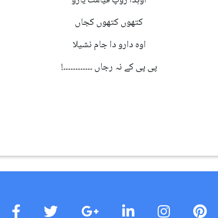
اوہدا روپ قیامت یارو
کتھوں کتھوں کجاں
اوہ دارو دا جام نشیلا
پی پی کے نہ رجاں ۔۔۔۔۔۔۔۔۔۔۔۔!