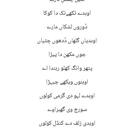
اوہدے تکھےنک دا کوکا
دُوروں لشکاں مارے
اوہدیاں گلھاں دُدھوں چٹیاں
جوں مکھن دا پیڑا
پتھر وانگ کھلو رہندا اے
اوہنوں ویکھے جیہڑا
اوہدے لہو دی گرمی کولوں
سورج وی گھبراوے
اوہدی زلف دے کنڈل کولوں