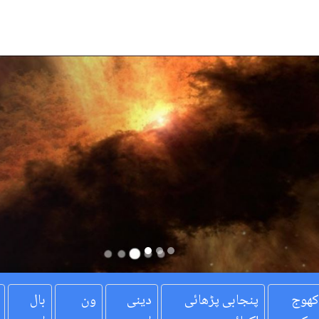
کھوج
پنجابی پڑھائی
دینی
ون
بال