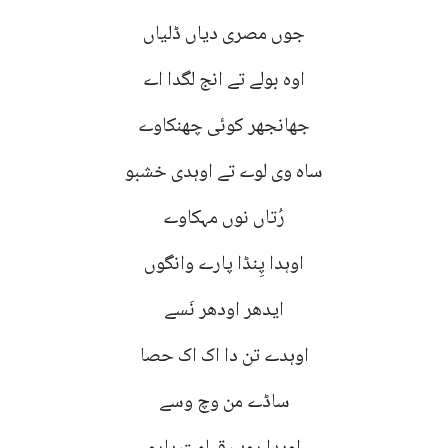
جوں مصری دیاں ڈلیاں
اوہ بولے تے انج لگدا اے
جھانجھر کوئی چھنکاوے
ساہ وی لوے تے اوہدی خشبو
رُتاں نوں مہکاوے
اوہدا پِنڈا پارے وانگوں
ایدھر اودھر نَسے
اوہدے تن دا اک اک حصا
ساڈے من وچ وسے