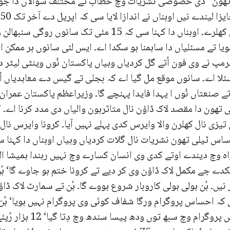
ھون“ دی خصوصی نشریات وچ خطاب تے مختلف سوالاں دا جواب 
اے کہ حالے تک کیس اوس تیزی نال نہیں کھلرے۔ اوہناں دا کہن
یا تے مسئلیاں دا ساہمنا ہو سکدا اے۔ ایس لئی سانوں ہر ممکن 
مپ نے وی فون اُتے گل کردیاں وہیاں پاکستان نُوں وینٹی لیٹر
سئلا اے۔ سانوں موقع مل گیا اے کہ بجلی تے گیس دے معاہدیاں 
 صنعتاں نُوں ا یہدا فایدا پہنچے گا۔ وزیراعظم پاکستان عمران خ
لی تھون دا مقصد لاک ڈاؤن نال متاثرہون والیاں دی مدد کرنا اے۔ 
یزی نال کھلرن والا وایرس کدی پہلے نہیں آیا۔ کرونا وایرس نال م
س ٹیلی تھون نشریات نال گلات کردیاں وہیاں اوہناں دا کہنا 
ہ وچ دیندے اوتے کدی وی انسان کسارے وچ نہیں رہندا ہمیشا الل
کدے جے مکمل لاک ڈاؤن وی کر دیے تے کرونا ختم ہو جاوے گا‘ ہُ
ثر نیں۔ ہُن ہولی ہولی کاروبار شروع ہووے گا۔ ہُن تے سمارٹ لاک 
اپلائی کیتا اے۔ اوہناں ن