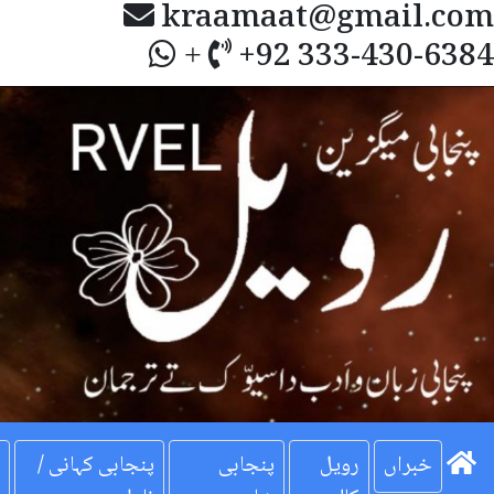
kraamaat@gmail.com
+92 333-430-6384
+
Next
خبراں
رویل
پنجابی
پنجابی کہانی /