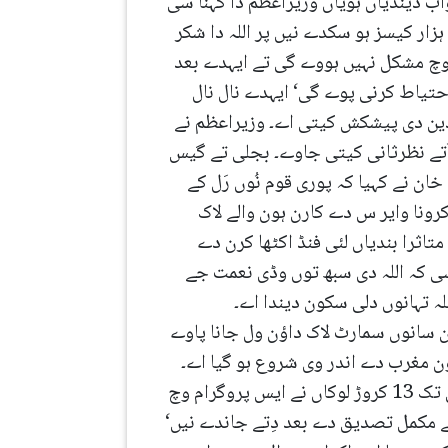
دیندیاں ہویاں وزیراعظم دا کہنا سی
کہ وبائی روگ دے ماہرین سارے ڈیٹا دا جایزا لیندے نیں اوہناں نے اندازا لایا سی کہ اپریل دے آخر تک 50 ہزار کیسز ہو سکدے نیں پر اللہ دا شکر
ا سی کہ 15 مئی تک سانوں روگی سنبھالن وچ مشکل نہیں ہووے گی تے ایہدے بعد
احتیاط کرنی پوے گی‘ ایہدے نال نال
 دین دی پیشکش کیتی اے۔ وزیراعظم نے
اُتے نظرثانی کیتی جاوے۔ بجلی تے گیس
ان نے کہیا کہ پوری قوم نُوں رَل کے
کرونا وایر س دے کارن ہون والے لاک
تاثرا بندیاں لئی فنڈ اکٹھا کرن دے
سی کہ اللہ دی سبھ توں وڈی نعمت جے
ہ تہانوں دلی سکون دیندا اے۔
ن سانوں سمارٹ لاک داؤن ول جانا پاوے
ڈاؤن مغرب دے اندر وی شروع ہو گیا اے۔
اِک سوال دے جواب وچ اوہناں دا کہنا سی کہ احساس پروگرام ورگا شفاف کوئی وی پروگرام نہیں ہویا‘ ہُن تک 13 کروڑ لوکاں نے ایس پروگرام وچ
ے دَسیا کہ احساس پروگرام وچ سبھ توں ودھ پیسا سندھ وچ دِتا گیا‘ 12 ہزار رُپئے مکمل تصدیق دے بعد دِتے جاندے نیں‘