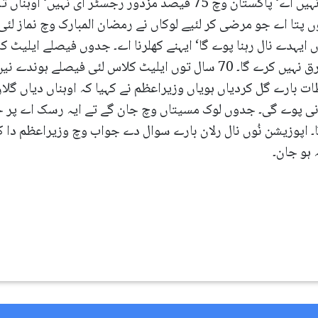
ایس پروگرام وچ کوئی سیاسی مداخلت نہیں اے‘ پاکستان وچ 75 فیصد مزد
ں پتا اے جو مرضی کر لئیے لوکاں نے رمضان المبارک وچ نماز لئی
وں ایہدے نال رہنا پوے گا‘ ایہنے کھلرنا اے۔ جدوں فیصلے ایلیٹ 
ایہ ایہو جہیا وایرس اے جہڑا کسے وچ فرق نہیں کرے گا۔ 70 سال توں ایلیٹ ک
ت بارے گل کردیاں ہویاں وزیراعظم نے کہیا کہ اوہناں دیاں گل
رنی پوے گی۔ جدوں لوک مسیتاں وچ جان گے تے ایہ رسک اے پر 
 گا۔ اپوزیشن نُوں نال رلان بارے سوال دے جواب وچ وزیراعظم دا 
 ہو جان۔