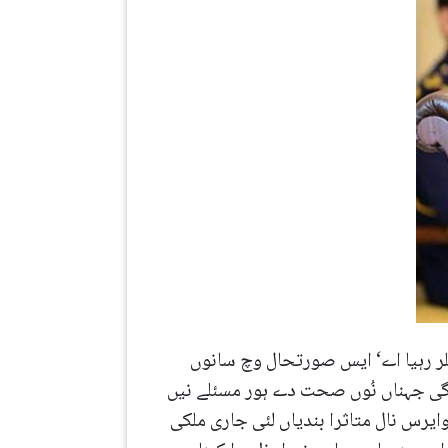
ھلر رہیا اے‘ ایس صورتحال وچ سانوں
ی ضرورت اے‘ مئی دے ادھ توں ساڈا مشکل ویلا شروع ہووے گا‘ 3`4 فیصد روگی جہناں نُوں صحت دے ہور مسئلے نیں
دے 15 ہزار کیسز ہو سکدے نیں۔ کرونا وایرس نال متاثرا بندیاں لئی جاری ملکی