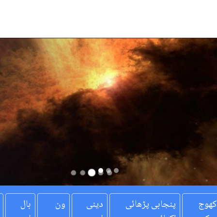
کھوج
پنجابی پڑھائی
دینی
ون
بال