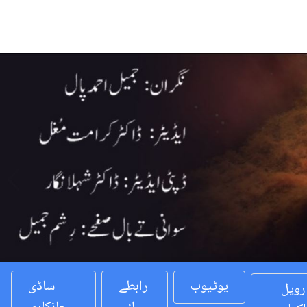
Previous
یوٹیوب
رابطے
ساڈی
رویل