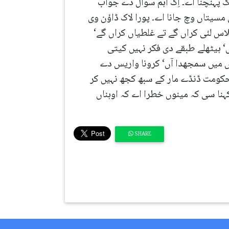
ور رجسٹر ای نہیں‘ اوہناں تک پہنچنا اے۔ اِک اہم سوال دے جواب
 مسیتاں وچ جانا اے۔ پورا لاک ڈاؤن وی
کلاس لئی کراں گے تے غلطیاں کراں گے‘
لاس لئی فیصلے ہوندے نیں‘ ہیٹھلے طبقے دی فکر نہیں کیتی
اں میں سمجھدا آں‘ کرونا واریس دے
حکومت ڈنڈے مار کے سبھ کجھ نہیں کر
کہنا سی کہ مینوں خطرا اے کہ اوہناں
SHARE