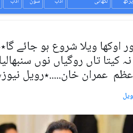
پرکھ
لکھائی
ادب
سون
ادب
 کیتا تاں روگیاں نوں سنبھالیا
عظم عمران خان.....٭رویل نیوز٭