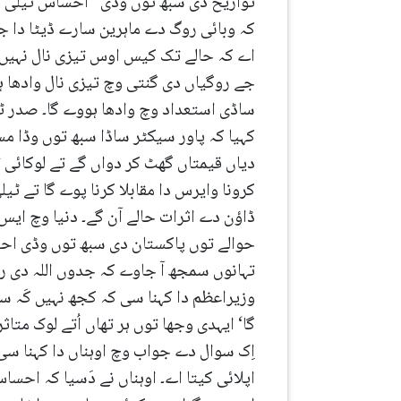
تواریخ دی سبھ توں وڈی ”احساس ٹیلی ت
جے روگیاں دی گنتی وچ تیزی نال وادھا ہو
ساڈی استعداد وچ وادھا ہووے گا۔ صدر ٹر
کہیا کہ پاور سیکٹر ساڈا سبھ توں وڈا م
دیاں قیمتاں گھٹ کر دواں گے تے لوکائی تے
کرونا وایرس دا مقابلا کرنا پوے گا تے ٹی
ڈاؤن دے اثرات حالے آن گے۔ دنیا وچ ایس ت
حوالے توں پاکستان دی سبھ توں وڈی احسا
تہانوں سمجھ آ جاوے کہ جدوں اللہ دی را
وزیراعظم دا کہنا سی کہ کجھ نہیں کَہ س
گا‘ ایہدی وجھا توں ہر تھاں اُتے لوک متا