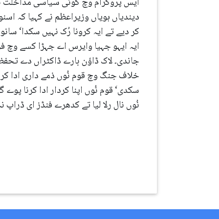
دیندیاں ہویاں وزیراعظم نے کہیا کہ اسنو
کر دیے تے ایہ کرونا رُک نہیں سکدا‘ سان
جاندی۔ لاک ڈاؤن بارے ڈاکٹراں دے تحفظا
خلاف جنگ وچ قوم نُوں ذمے داری ادا ک
سکدی‘ قوم نُوں اپنا کردار ادا کرنا پوے
نُوں نال رلا لیا تے کدھرے فنڈز ای ڈراپ نہ