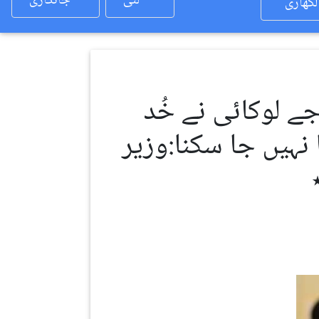
لئی
جانکاری
لکھاری
مئی دے اَدھ توں ہور اوکھا ویلا شروع ہو جائے گا٭جے لوکائی نے خُد
 نہیں جا سکنا:وزیر