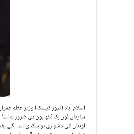
اسلام آباد (نیوز ڈیسک) وزیراعظم عمران