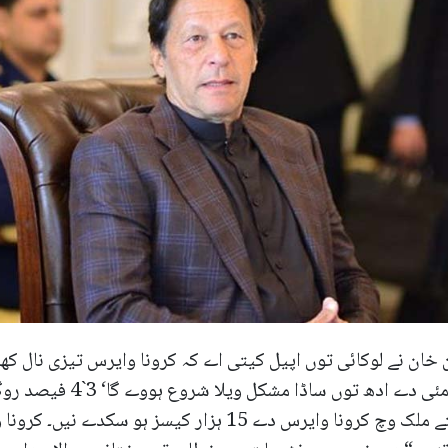
 خان نے لوکائی توں اپیل کیتی اے کہ کرونا وایرس تیزی نال ک
ساریاں نُوں اِک مُٹھ ہون د
اوہناں لئی دشواری ہو سکدی اے۔ اگلے ہفتے ملک وچ کرونا وایرس 