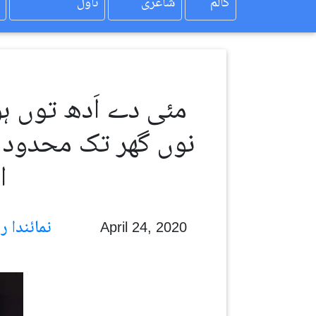
کالم
شاعری
ناول
نوں گھر تک محدود نہ
ا
نمائندا رویل
April 24, 2020