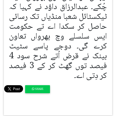
چُکے۔ عبدالرزاق داؤد نے کہیا کہ
ٹیکسٹائل شعبا منڈیاں تک رسائی
حاصل کر سکدا اے تے حکومت
ایس سلسلے وچ بھرواں تعاون
کرے گی۔ دوجے پاسے سٹیٹ
بینک نے قرض اُتے شرح سود 4
فیصد توں گھٹ کر کے 3 فیصد
کر دِتی اے۔
SHARE