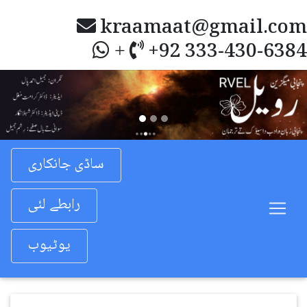
kraamaat@gmail.com
+92 333-430-6384
+
Previous
Nex
ساڈی جانکاری
رابطے لئی
یوٹیوب