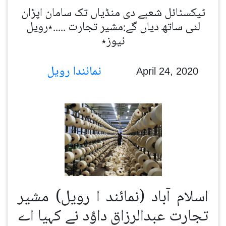
ٹیکسٹائل شعبے دی منڈیاں تک سامان اپڑان
لئی ساتھ دیاں گے:مشیر تجارت .....٭رویل
نیوز٭
نمائندا رویل
April 24, 2020
اسلام آباد (نمائند ا رویل) مشیر
تجارت عبدالرزاق داؤد نے کہیا اے