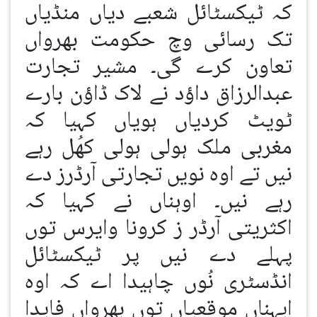
کہ ٹیکسٹائل شعبے دیاں منڈیاں
تک رسائی وچ حکومت بھرواں
تعاون کرے گی۔ مشیر تجارت
عبدالرزاق داؤد نے لاک ڈاؤن بارے
ٹویٹ کردیاں ہویاں کہیا کہ
مغربی ملک ہولی ہولی کھُل رہے
نیں تے اوہ نویں تجارتی آرڈرز دے
رہے نیں۔ اوہناں نے کہیا کہ
اکثریتی آرڈر ز کرونا وایرس توں
پہلے دے نیں پر ٹیکسٹائل
انڈسٹری نُوں چاہیدا اے کہ اوہ
ایہناں موقعیاں توں بھرواں فایدا