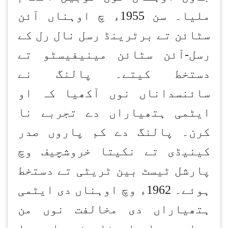
ملیا۔ سن 1955ء چ اوہناں آئن
سٹائن تے برٹرینڈ رسل نال رل کے
رسل-آئن سٹائن مینیفیسٹو تے
دستخط کیتے۔ پالنگ نے
سائنسداناں نوں آکھیا کہ او
ایٹمی ہتھیاراں دے تجربے نا
کرن۔ پالنگ دے کم پاروں صدر
کینیڈی تے نکیتا خروشچیف وچ
پارشل ٹیسٹ بین ٹریٹی تے دستخط
ہوئے۔ 1962ء وچ اوہناں دی ایٹمی
ہتھیاراں دی مخالفت نوں من