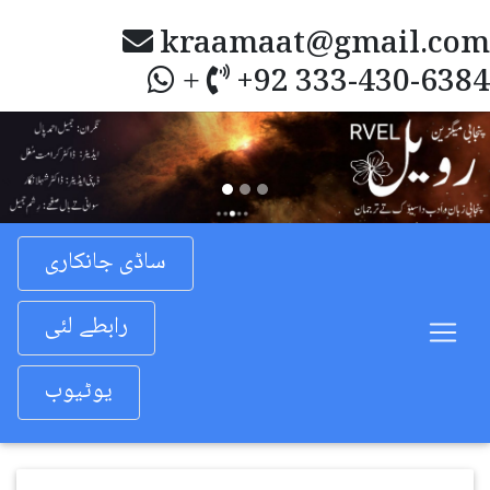
kraamaat@gmail.com
+92 333-430-6384
+
Previous
Nex
ساڈی جانکاری
رابطے لئی
یوٹیوب