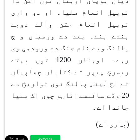
دیاں ہویاں اوہناں نوں امن دا
نوبیل انعام ملیا۔ او دو واری
نوبیل انعام جتن والے دوجے
بندے بنے۔ بعد دے ورھیاں و چ
پالنگ ویت نام جنگ دے ورودھی وی
رہے۔ اوہناں 1200 توں بہتے
ریسرچ پیپر تے کتاباں چھاپیاں
تے اج لینس پالنگ نوں تواریخ دے
20 وڈے سائنسداناںو چوں اک منیا
جاندا اے۔
(جاری اے)