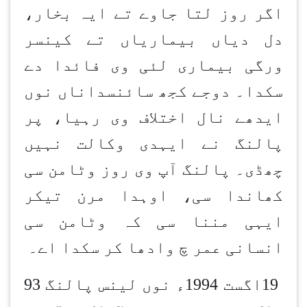
اگر روز لتا جاوے تے ایہ بخار،
دل دیاں بیماریاں تے کینسر
ورگی بیماری لئی وی فائدا دے
سکدا۔ دوجے کجھ سائنسداناں نوں
ایدھے نال اختلاف وی رہیا، پر
پالنگ نے ایہدی وکالت نہیں
چھڈی۔ پالنگ آپ وی روز وٹامن سی
کھاندا سی، اوہدا مرن تیکر
ایہی مننا سی کہ وٹامن سی
انسانی عمر چ وادھا کر سکدا اے۔
19
اگست 1994ء نوں لینس پالنگ 93