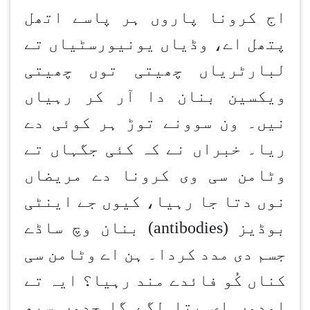
اج کرونا پاروں ہر پاسے اتھل
پتھل اے، وڈیاں یونیورسٹیاں تے
لبارٹریاں چھیتی توں چھیتی
ویکسین بنان دا آر کر رہیاں
نیں۔ ون سوونے توڑ ہر کوئی دے
ریا۔ خبراں نے کہ کئی جگہاں تے
وٹامن سی وی کرونا دے مریضاں
نوں دتا جا رہیا، کیوں جے اینٹی
بوڈیز
(antibodies)
بنان وچ ساڈے
جسم دی مدد کردا۔ ہن اے وٹامن سی
کناں کُو فائدے مند رہیا؟ ایہ تے
اودوں ای پتا لگے گا جدوں سبھ