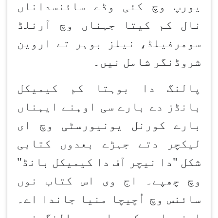
یورپ وچ کئی وڈے سائنسداناں
نال کم کیتا جہناں وچ آرنلڈ
سومرفیلڈ، نیلز بوہر تے اروین
شروڈنگر شامل نیں۔
پالنگ دا بوہتا کم کیمیکل
بانڈز دے بارے سی اوہنے ایہناں
بارے کورنل یونیورسٹی وچ ای
لیکچر دتے جہڑے بعدوں کتابی
شکل "دا نیچر آف دا کیمیکل بانڈ"
وچ چھپے۔ اج وی اس کتاب نوں
سائنس وچ اُچیچا منیا جاندا اے۔
اپنے ایس کم پاروں پالنگ نوں