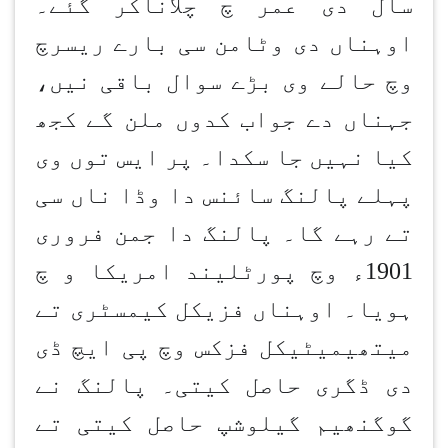
سال دی عمر چ چلاناکر گئے۔
اوہناں دی وٹامن سی بارے ریسرچ
وچ حالے وی بڑے سوال باقی نیں،
جہناں دے جواب کدوں ملن گے کجھ
کیا نہیں جا سکدا۔ پر ایس توں وی
پہلے پالنگ سائنس دا وڈا ناں سی
تے رہے گا۔ پالنگ دا جمن فروری
1901ء وچ پورٹلیند امریکا و چ
ہویا۔ اوہناں فزیکل کیمسٹری تے
میتھیمیٹیکل فزکس وچ پی ایچ ڈی
دی ڈگری حاصل کیتی۔ پالنگ نے
گوگنھیم گیلوشپ حاصل کیتی تے