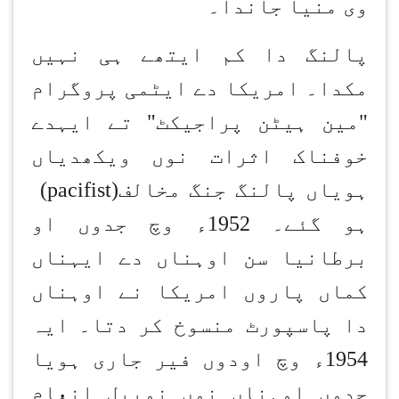
وی منیا جاندا۔
پالنگ دا کم ایتھے ہی نہیں
مکدا۔ امریکا دے ایٹمی پروگرام
"مین ہیٹن پراجیکٹ" تے ایہدے
خوفناک اثرات نوں ویکھدیاں
ہویاں پالنگ جنگ مخالف
(pacifist)
ہو گئے۔ 1952ء وچ جدوں او
برطانیا سن اوہناں دے ایہناں
کماں پاروں امریکا نے اوہناں
دا پاسپورٹ منسوخ کر دتا۔ ایہ
1954ء وچ اودوں فیر جاری ہویا
جدوں اوہناں نوں نوبیل انعام