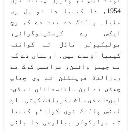
1954ء دا کیمیا دا نوبیل وی
ملیا۔ پالنگ دے بعد دے کم وچ
ایکس رے کرسٹیلوگرافی،
مولیکیولر ماڈل تے کوانٹم
کیمیا آؤندے نیں۔ اوہناں دے کم
نے جیمز واٹسن، فرانسس کرک تے
روزالنڈ فرینکلن تے وی چھاپ
چھڈی تے این سائنسداناں نے ڈی-
این-اے دی ساخت دریافت کیتی۔ اج
لینس پالنگ نوں کوانٹم کیمیا
تے مولیکولر بیالوجی دا بانی