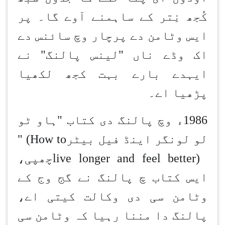
کُجھ نِتر کے ساہمنے آوے گا۔ پر
ایس وٹامن دے پرچار وچ سائنس دے
اک وڈے ناں "لینس پالنگ" نے
ایہدے بارے بہت کج
ھ
لکھیا
پڑھیا اے۔
1986
ء وچ پالنگ دی کتاب "ہاو ٹو
لو لونگر اینڈ فیل بیٹر
" (How to
live longer and feel better)
چھپی،
ایس کتاب چ پالنگ نے گج وج کے
وٹامن سی دی وکالت کیتی اے،
پالنگ دا مننا رہیا کہ وٹامن سی